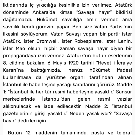
iktidarında iç yıkıcılığa kesinlikle izin verilmez. Atatürk
döneminde Ankara’da kimse “Savaşa hayır” bildirisi
dağıtamazdı. Hükümet savcılığa emir vermez ama
savcılık kendi görevini yapar. Ben size Vatan Partisi’nin
ilkesini söylüyorum. Vatan Savaşı yapan bir parti; ister
Atatürk, ister Cromwell, ister Robespierre, ister Lenin,
ister Mao olsun, hiçbir zaman savaşa hayır diyen bir
propagandaya izin vermez. Atatürk’ün bütün eserlerinin
8. cildine bakalım. 6 Mayıs 1920 tarihli “Heyet-i İcraiye
Kararı”na baktığımızda, henüz hükümet ifadesi
kullanılmasa da yürütme organı tarafından alınan
İstanbul ile haberleşme yasağı kararlarını görürüz. Madde
1: “İstanbul ile her tür resmi haberleşme yasaktır.” Sansür
merkezlerinde İstanbul’dan gelen resmi yazılar
alıkonulacak ve iade edilecektir. Madde 2: “İstanbul
gazetelerinin girişi yasaktır.” Neden yasaklıyor? “Savaşa
hayır” dedikleri için.
Bütün 12 maddenin tamamında, posta ve telgraf