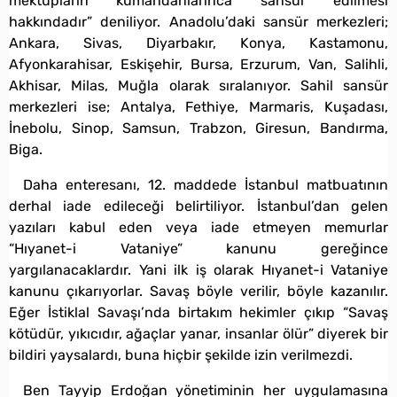
mektupların kumandanlarınca sansür edilmesi
hakkındadır” deniliyor. Anadolu’daki sansür merkezleri;
Ankara, Sivas, Diyarbakır, Konya, Kastamonu,
Afyonkarahisar, Eskişehir, Bursa, Erzurum, Van, Salihli,
Akhisar, Milas, Muğla olarak sıralanıyor. Sahil sansür
merkezleri ise; Antalya, Fethiye, Marmaris, Kuşadası,
İnebolu, Sinop, Samsun, Trabzon, Giresun, Bandırma,
Biga.
Daha enteresanı, 12. maddede İstanbul matbuatının
derhal iade edileceği belirtiliyor. İstanbul’dan gelen
yazıları kabul eden veya iade etmeyen memurlar
“Hıyanet-i Vataniye” kanunu gereğince
yargılanacaklardır. Yani ilk iş olarak Hıyanet-i Vataniye
kanunu çıkarıyorlar. Savaş böyle verilir, böyle kazanılır.
Eğer İstiklal Savaşı’nda birtakım hekimler çıkıp “Savaş
kötüdür, yıkıcıdır, ağaçlar yanar, insanlar ölür” diyerek bir
bildiri yaysalardı, buna hiçbir şekilde izin verilmezdi.
Ben Tayyip Erdoğan yönetiminin her uygulamasına