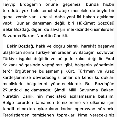
Tayyip Erdoğan’ın önüne geçemez, bunda hiçbir
tereddüt yok; hele temel stratejik meselelerde böyle bir
genel zemin var. İkincisi, daha yeni iki bakan açıklama
yaptı. Bunlar danışman değil; biri Hükümet Sözcüsü
Bekir Bozdağ, diğeri de savaşın merkezindeki isimlerden
Savunma Bakanı Nurettin Canikli.
Bekir Bozdağ, haklı ve doğru olarak, harekât başarıya
ulaştıktan sonra Türkiye’nin oradan ayrılacağını söylüyor.
Türkiye işgalci değildir ve bölgede kalıcı değildir. Fırat
Kalkanı bölgesinde yaptığımız gibi, bölgenin yönetimini
terör örgütlerine bulaşmamış Kürt, Türkmen ve Arap
kardeşlerimize devredeceğiz; onlar da kendi kurdukları
meclislerle bölgelerini yöneteceklerdir. Bu, Bozdağ’ın
29’undaki açıklamasıdır. Şimdi Milli Savunma Bakanı
Nurettin Canikli’nin meclisteki açıklamasına bakalım:
Bölge terörden tamamen temizlenene ve ülkemiz için
tehdit olmaktan çıkartılana kadar operasyon sürecek.
Teröristlerden temizlenen toprakları kime vereceksiniz