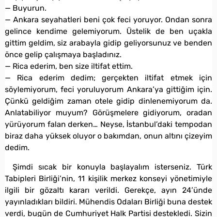
— Buyurun.
— Ankara seyahatleri beni çok feci yoruyor. Ondan sonra
gelince kendime gelemiyorum. Üstelik de ben uçakla
gittim geldim, siz arabayla gidip geliyorsunuz ve benden
önce gelip çalışmaya başladınız.
— Rica ederim, ben size iltifat ettim.
— Rica ederim dedim; gerçekten iltifat etmek için
söylemiyorum, feci yoruluyorum Ankara’ya gittiğim için.
Çünkü geldiğim zaman otele gidip dinlenemiyorum da.
Anlatabiliyor muyum? Görüşmelere gidiyorum, oradan
yürüyorum falan derken… Neyse, İstanbul’daki tempodan
biraz daha yüksek oluyor o bakımdan, onun altını çizeyim
dedim.
Şimdi sıcak bir konuyla başlayalım isterseniz. Türk
Tabipleri Birliği’nin, 11 kişilik merkez konseyi yönetimiyle
ilgili bir gözaltı kararı verildi. Gerekçe, ayın 24’ünde
yayınladıkları bildiri. Mühendis Odaları Birliği buna destek
verdi, bugün de Cumhuriyet Halk Partisi destekledi. Sizin