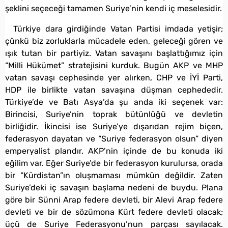
şeklini seçeceği tamamen Suriye’nin kendi iç meselesidir.
Türkiye dara girdiğinde Vatan Partisi imdada yetişir;
çünkü biz zorluklarla mücadele eden, geleceği gören ve
ışık tutan bir partiyiz. Vatan savaşını başlattığımız için
“Milli Hükümet” stratejisini kurduk. Bugün AKP ve MHP
vatan savaşı cephesinde yer alırken, CHP ve İYİ Parti,
HDP ile birlikte vatan savaşına düşman cephededir.
Türkiye’de ve Batı Asya’da şu anda iki seçenek var:
Birincisi, Suriye’nin toprak bütünlüğü ve devletin
birliğidir. İkincisi ise Suriye’ye dışarıdan rejim biçen,
federasyon dayatan ve “Suriye federasyon olsun” diyen
emperyalist plandır. AKP’nin içinde de bu konuda iki
eğilim var. Eğer Suriye’de bir federasyon kurulursa, orada
bir “Kürdistan”ın oluşmaması mümkün değildir. Zaten
Suriye’deki iç savaşın başlama nedeni de buydu. Plana
göre bir Sünni Arap federe devleti, bir Alevi Arap federe
devleti ve bir de sözümona Kürt federe devleti olacak;
üçü de Suriye Federasyonu’nun parçası sayılacak.