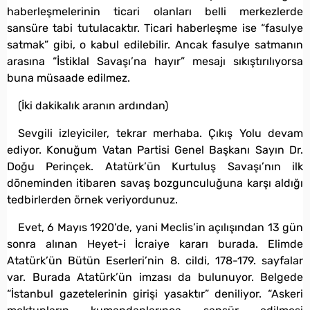
haberleşmelerinin ticari olanları belli merkezlerde
sansüre tabi tutulacaktır. Ticari haberleşme ise “fasulye
satmak” gibi, o kabul edilebilir. Ancak fasulye satmanın
arasına “İstiklal Savaşı’na hayır” mesajı sıkıştırılıyorsa
buna müsaade edilmez.
(İki dakikalık aranın ardından)
Sevgili izleyiciler, tekrar merhaba. Çıkış Yolu devam
ediyor. Konuğum Vatan Partisi Genel Başkanı Sayın Dr.
Doğu Perinçek. Atatürk’ün Kurtuluş Savaşı’nın ilk
döneminden itibaren savaş bozgunculuğuna karşı aldığı
tedbirlerden örnek veriyordunuz.
Evet, 6 Mayıs 1920’de, yani Meclis’in açılışından 13 gün
sonra alınan Heyet-i İcraiye kararı burada. Elimde
Atatürk’ün Bütün Eserleri’nin 8. cildi, 178-179. sayfalar
var. Burada Atatürk’ün imzası da bulunuyor. Belgede
“İstanbul gazetelerinin girişi yasaktır” deniliyor. “Askeri