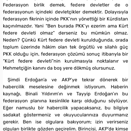
Federasyon birlik demek, federe devletler de o
federasyonun içindeki devletçikler demektir. Dolayısıyla
federasyon fikrinin içinde PKK’nın yönettiği bir Kürdistan
kaçınılmazdır. Yani “Ben burada PKK’yı ezerim ama Kürt
federe devleti olmaz” derseniz bu mümkün olmaz.
Neden? Çünkü Kürt federe devleti kurulduğunda, orada
toplum üzerinde hâkim olan tek örgütlü ve silahlı güç
PKK olduğu için, federasyon çözümü sonuç itibarıyla bir
“Kürt federe devleti”nin kurulmasıyla noktalanır ve
Mehmetçiğin kanını da boş yere dökmüş olursunuz.
Şimdi Erdoğan’a ve AKP’ye tekrar dönerek bir
habercilik meselesine değinmek istiyorum. Haberin
kaynağı, Binali Yıldırım’ın ve Tayyip Erdoğan’ın bu
federasyon planına kesinlikle karşı olduğunu söylüyor.
Eğer namuslu bir habercilik yapacaksanız, bu bilgiye
sadakat göstermeniz ve okuyucularınıza duyurmanız
gerekir. Ben ise olgulara bakıyorum; izin verirseniz
olguları birlikte gözden geçirelim. Birincisi, AKP’de kimse