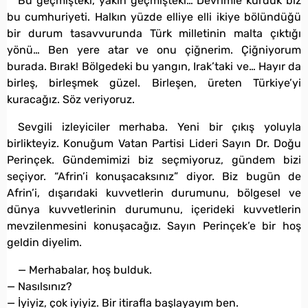
Bu geçmişteki, yakın geçmişteki… Devrimle kurduk biz
bu cumhuriyeti. Halkın yüzde elliye elli ikiye bölündüğü
bir durum tasavvurunda Türk milletinin malta çıktığı
yönü… Ben yere atar ve onu çiğnerim. Çiğniyorum
burada. Bırak! Bölgedeki bu yangın, Irak’taki ve… Hayır da
birleş, birleşmek güzel. Birleşen, üreten Türkiye’yi
kuracağız. Söz veriyoruz.
Sevgili izleyiciler merhaba. Yeni bir çıkış yoluyla
birlikteyiz. Konuğum Vatan Partisi Lideri Sayın Dr. Doğu
Perinçek. Gündemimizi biz seçmiyoruz, gündem bizi
seçiyor. “Afrin’i konuşacaksınız” diyor. Biz bugün de
Afrin’i, dışarıdaki kuvvetlerin durumunu, bölgesel ve
dünya kuvvetlerinin durumunu, içerideki kuvvetlerin
mevzilenmesini konuşacağız. Sayın Perinçek’e bir hoş
geldin diyelim.
— Merhabalar, hoş bulduk.
— Nasılsınız?
— İyiyiz, çok iyiyiz. Bir itirafla başlayayım ben.