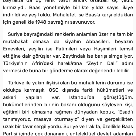
bayrakta da üç renk vardı ancak ortadaki üç yıldız
kırmızıydı. Baas yönetimiyle birlikte yıldız sayısı ikiye
indirildi ve yeşil oldu. Muhalefet ise Baas’a karşı oldukları
için genellikle 1948 bayrağını savunuyor.
Suriye bayrağındaki renklerin anlamları üzerine tam bir
mutabakat olmasa da siyahın Abbasileri, beyazın
Emevileri, yeşilin ise Fatimileri veya Haşimileri temsil
ettiğine dair görüşler var. Zeytindalı ise barışı simgeliyor.
Türkiye’nin Afrin’deki harekâtına “Zeytin Dalı” adını
vermesi de buna bir gönderme olarak değerlendirilebilir.
Türkiye ile yakın ilişkisi olan bu muhaliflerin durumu ise
oldukça karmaşık. ÖSO dışında farklı hükümetleri ve
askeri yapıları var. İstanbul’da görüştüğüm,
hükümetlerinden birinin bakanı olduğunu söyleyen kişi,
eğitimli biri olmasına rağmen dünyadan kopuk, “Esad’ı
tanımıyoruz, masaya oturmayız” diyen ve gerçeklikten
uzak bir tavır sergiliyordu. Suriye ve Irak’ta, özellikle Baas
Partisi içinde çok donanımlı, entelektüel devlet adamları