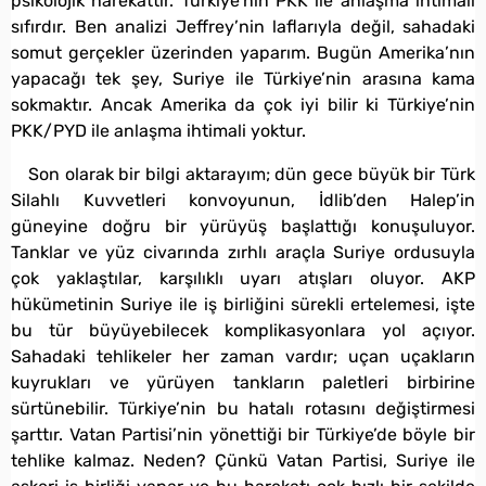
psikolojik harekâttır. Türkiye’nin PKK ile anlaşma ihtimali
sıfırdır. Ben analizi Jeffrey’nin laflarıyla değil, sahadaki
somut gerçekler üzerinden yaparım. Bugün Amerika’nın
yapacağı tek şey, Suriye ile Türkiye’nin arasına kama
sokmaktır. Ancak Amerika da çok iyi bilir ki Türkiye’nin
PKK/PYD ile anlaşma ihtimali yoktur.
Son olarak bir bilgi aktarayım; dün gece büyük bir Türk
Silahlı Kuvvetleri konvoyunun, İdlib’den Halep’in
güneyine doğru bir yürüyüş başlattığı konuşuluyor.
Tanklar ve yüz civarında zırhlı araçla Suriye ordusuyla
çok yaklaştılar, karşılıklı uyarı atışları oluyor. AKP
hükümetinin Suriye ile iş birliğini sürekli ertelemesi, işte
bu tür büyüyebilecek komplikasyonlara yol açıyor.
Sahadaki tehlikeler her zaman vardır; uçan uçakların
kuyrukları ve yürüyen tankların paletleri birbirine
sürtünebilir. Türkiye’nin bu hatalı rotasını değiştirmesi
şarttır. Vatan Partisi’nin yönettiği bir Türkiye’de böyle bir
tehlike kalmaz. Neden? Çünkü Vatan Partisi, Suriye ile