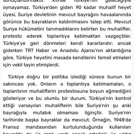
sonuçlandırmaktır. Kimse Türkiye’nin geleceğiyle
oynayamaz. Türkiye’den giden 90 kadar muhalif heyet
üyesi, Suriye devletinin mevcut bayrağını havaalanında
görünce bu bayrakların kaldırılmasını talep etti. Mevcut
Suriye hükümetini tanımadıklarını belirten bu muhalifler,
protesto ederek toplantıya katılmaktan vazgeçtiler.
Türkiye’ye geri dönmeleri kendi kararlarıdır; ancak
giderken TRT Haber ve Anadolu Ajansı’nın aktardığına
göre, Türkiye heyetini masada kendilerini temsil etmeleri
için vekil tayin etmişlerdi.
Türkiye doğru bir politika izlediği sürece bunun bir
sakıncası yok. Onların o toplantıya katılmamaları, o
toplantının muhaliflerin protestosuna boyun eğmediğini
gösteriyor ve bu olumlu bir durum. Türkiye’nin kontrol
ettiği varsayılan muhaliflerin bile Suriye’nin şu anki
bayrağıyla mutabık olmaması ilginçtir. Suriye’nin
tarihinde başka bayraklar da mevcut. Örneğin, 1948’de
Fransız mandasından kurtulunduğunda kullanılan