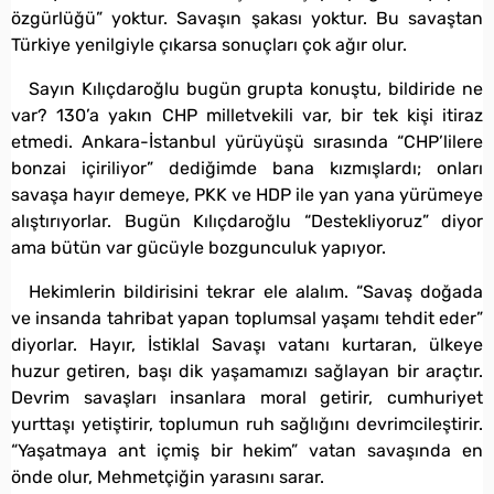
özgürlüğü” yoktur. Savaşın şakası yoktur. Bu savaştan
Türkiye yenilgiyle çıkarsa sonuçları çok ağır olur.
Sayın Kılıçdaroğlu bugün grupta konuştu, bildiride ne
var? 130’a yakın CHP milletvekili var, bir tek kişi itiraz
etmedi. Ankara-İstanbul yürüyüşü sırasında “CHP’lilere
bonzai içiriliyor” dediğimde bana kızmışlardı; onları
savaşa hayır demeye, PKK ve HDP ile yan yana yürümeye
alıştırıyorlar. Bugün Kılıçdaroğlu “Destekliyoruz” diyor
ama bütün var gücüyle bozgunculuk yapıyor.
Hekimlerin bildirisini tekrar ele alalım. “Savaş doğada
ve insanda tahribat yapan toplumsal yaşamı tehdit eder”
diyorlar. Hayır, İstiklal Savaşı vatanı kurtaran, ülkeye
huzur getiren, başı dik yaşamamızı sağlayan bir araçtır.
Devrim savaşları insanlara moral getirir, cumhuriyet
yurttaşı yetiştirir, toplumun ruh sağlığını devrimcileştirir.
“Yaşatmaya ant içmiş bir hekim” vatan savaşında en
önde olur, Mehmetçiğin yarasını sarar.