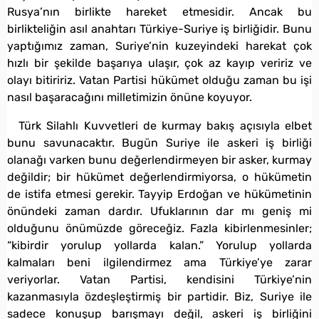
Rusya’nın birlikte hareket etmesidir. Ancak bu
birlikteliğin asıl anahtarı Türkiye-Suriye iş birliğidir. Bunu
yaptığımız zaman, Suriye’nin kuzeyindeki harekat çok
hızlı bir şekilde başarıya ulaşır, çok az kayıp veririz ve
olayı bitiririz. Vatan Partisi hükümet olduğu zaman bu işi
nasıl başaracağını milletimizin önüne koyuyor.
Türk Silahlı Kuvvetleri de kurmay bakış açısıyla elbet
bunu savunacaktır. Bugün Suriye ile askeri iş birliği
olanağı varken bunu değerlendirmeyen bir asker, kurmay
değildir; bir hükümet değerlendirmiyorsa, o hükümetin
de istifa etmesi gerekir. Tayyip Erdoğan ve hükümetinin
önündeki zaman dardır. Ufuklarının dar mı geniş mi
olduğunu önümüzde göreceğiz. Fazla kibirlenmesinler;
“kibirdir yorulup yollarda kalan.” Yorulup yollarda
kalmaları beni ilgilendirmez ama Türkiye’ye zarar
veriyorlar. Vatan Partisi, kendisini Türkiye’nin
kazanmasıyla özdeşleştirmiş bir partidir. Biz, Suriye ile
sadece konuşup barışmayı değil, askeri iş birliğini