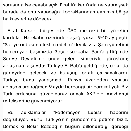
sorusuna ise cevabı açık: Fırat Kalkanı’nda ne yapmışsak
burada da onu yapacağız, topraklarından ayrılmış bölge
halkı evlerine dönecek.
Fırat Kalkanı bölgesinde ÖSO merkezli bir yönetim
kurdular. Harekâtın üzerinden aşağı yukarı 9-10 ay geçti.
“Suriye ordusuna teslim edelim” dedik, zira Şam yönetimi
hemen yanı başımızda. Geçen sonbahar Şam’a gittiğimde
Suriye Devleti’nin önde gelen isimleriyle görüştüm;
anlaşmamız şuydu: Türkiye El Bab’a geldiğinde, onlar da
güneyden gelecek ve buluşup ortak çalışacaklardı.
Türkiye buna yanaşmadı. Rusya üzerinden yapılan
anlaşmalara rağmen 9 aydır herhangi bir hareket yok. Biz
Türk ordusuna güveniyoruz ancak AKP’nin mezhepçi
reflekslerine güvenmiyoruz.
Bu açıklamalar “Federasyon Lobisi” haberini
doğruluyor. Bunu Türkiye’nin gündemine getiren biziz.
Demek ki Bekir Bozdağ’ın bugün dillendirdiği gerçeği