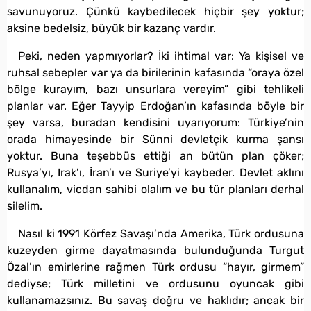
savunuyoruz. Çünkü kaybedilecek hiçbir şey yoktur;
aksine bedelsiz, büyük bir kazanç vardır.
Peki, neden yapmıyorlar? İki ihtimal var: Ya kişisel ve
ruhsal sebepler var ya da birilerinin kafasında “oraya özel
bölge kurayım, bazı unsurlara vereyim” gibi tehlikeli
planlar var. Eğer Tayyip Erdoğan’ın kafasında böyle bir
şey varsa, buradan kendisini uyarıyorum: Türkiye’nin
orada himayesinde bir Sünni devletçik kurma şansı
yoktur. Buna teşebbüs ettiği an bütün plan çöker;
Rusya’yı, Irak’ı, İran’ı ve Suriye’yi kaybeder. Devlet aklını
kullanalım, vicdan sahibi olalım ve bu tür planları derhal
silelim.
Nasıl ki 1991 Körfez Savaşı’nda Amerika, Türk ordusuna
kuzeyden girme dayatmasında bulunduğunda Turgut
Özal’ın emirlerine rağmen Türk ordusu “hayır, girmem”
dediyse; Türk milletini ve ordusunu oyuncak gibi
kullanamazsınız. Bu savaş doğru ve haklıdır; ancak bir