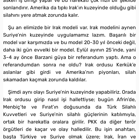
askeri iş birliği yapar ve bu harekatı çok hızlı bir şekilde
sonlandırır. Amerika da tıpkı Irak’ın kuzeyinde olduğu gibi
silahını yere atmak zorunda kalır.
Şu an elimizde bir Irak modeli var. Irak modelini aynen
Suriye’nin kuzeyinde uygulamamız lazım. Başarılı bir
model var karşımızda ve bu model 20-30 yıl önceki değil,
daha iki gün evvelki bir model. Eylül ayının 25’inde, yani
3-4 ay önce Barzani güya bir referandum yaptı. Ama o
referandumdan sonra ne oldu? Irak ordusu Kerkük’e
aslanlar gibi girdi ve Amerika’nın piyonları, silah
sıkamadan kaçmak zorunda kaldılar.
Şimdi aynı olayı Suriye’nin kuzeyinde yapabiliriz. Orada
Irak ordusu girip nasıl işi hallettiyse; bugün Afrin’de,
Menbiç’te ve Fırat’ın doğusunda da Türk Silahlı
Kuvvetleri ve Suriye’nin silahlı güçlerinin katılımıyla,
ortak bir harekatla oralara girilir. PKK da diğer terör
örgütleri de kaçar ve olay halledilir. Bu işin anahtarı,
başta Türkiye ve Suriye olmak üzere; Irak, İran ve