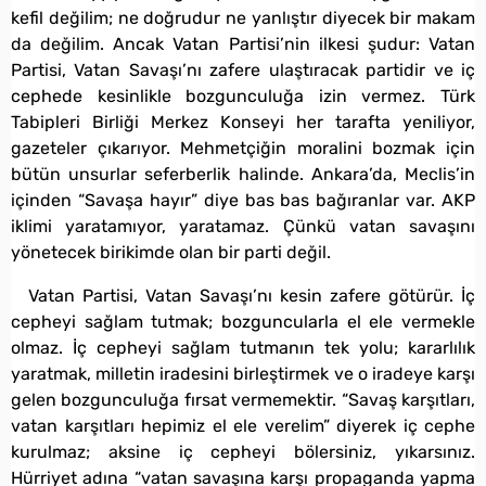
kefil değilim; ne doğrudur ne yanlıştır diyecek bir makam
da değilim. Ancak Vatan Partisi’nin ilkesi şudur: Vatan
Partisi, Vatan Savaşı’nı zafere ulaştıracak partidir ve iç
cephede kesinlikle bozgunculuğa izin vermez. Türk
Tabipleri Birliği Merkez Konseyi her tarafta yeniliyor,
gazeteler çıkarıyor. Mehmetçiğin moralini bozmak için
bütün unsurlar seferberlik halinde. Ankara’da, Meclis’in
içinden “Savaşa hayır” diye bas bas bağıranlar var. AKP
iklimi yaratamıyor, yaratamaz. Çünkü vatan savaşını
yönetecek birikimde olan bir parti değil.
Vatan Partisi, Vatan Savaşı’nı kesin zafere götürür. İç
cepheyi sağlam tutmak; bozguncularla el ele vermekle
olmaz. İç cepheyi sağlam tutmanın tek yolu; kararlılık
yaratmak, milletin iradesini birleştirmek ve o iradeye karşı
gelen bozgunculuğa fırsat vermemektir. “Savaş karşıtları,
vatan karşıtları hepimiz el ele verelim” diyerek iç cephe
kurulmaz; aksine iç cepheyi bölersiniz, yıkarsınız.
Hürriyet adına “vatan savaşına karşı propaganda yapma