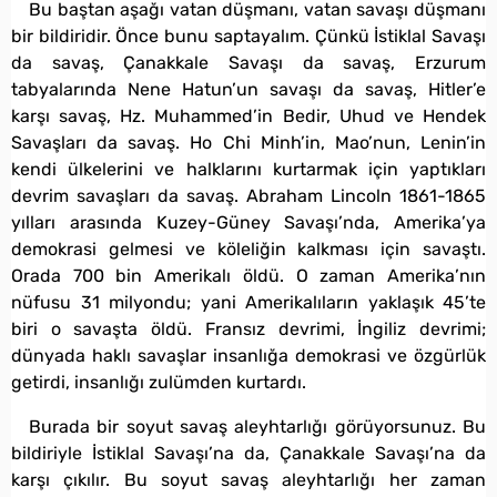
Bu baştan aşağı vatan düşmanı, vatan savaşı düşmanı
bir bildiridir. Önce bunu saptayalım. Çünkü İstiklal Savaşı
da savaş, Çanakkale Savaşı da savaş, Erzurum
tabyalarında Nene Hatun’un savaşı da savaş, Hitler’e
karşı savaş, Hz. Muhammed’in Bedir, Uhud ve Hendek
Savaşları da savaş. Ho Chi Minh’in, Mao’nun, Lenin’in
kendi ülkelerini ve halklarını kurtarmak için yaptıkları
devrim savaşları da savaş. Abraham Lincoln 1861-1865
yılları arasında Kuzey-Güney Savaşı’nda, Amerika’ya
demokrasi gelmesi ve köleliğin kalkması için savaştı.
Orada 700 bin Amerikalı öldü. O zaman Amerika’nın
nüfusu 31 milyondu; yani Amerikalıların yaklaşık 45’te
biri o savaşta öldü. Fransız devrimi, İngiliz devrimi;
dünyada haklı savaşlar insanlığa demokrasi ve özgürlük
getirdi, insanlığı zulümden kurtardı.
Burada bir soyut savaş aleyhtarlığı görüyorsunuz. Bu
bildiriyle İstiklal Savaşı’na da, Çanakkale Savaşı’na da
karşı çıkılır. Bu soyut savaş aleyhtarlığı her zaman