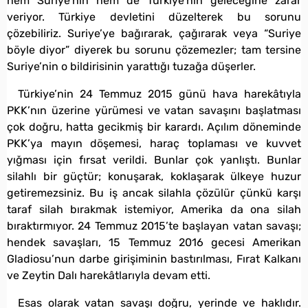
hem Suriye’nin hem de Türkiye’nin geleceğine zarar
veriyor. Türkiye devletini düzelterek bu sorunu
çözebiliriz. Suriye’ye bağırarak, çağırarak veya “Suriye
böyle diyor” diyerek bu sorunu çözemezler; tam tersine
Suriye’nin o bildirisinin yarattığı tuzağa düşerler.
Türkiye’nin 24 Temmuz 2015 günü hava harekâtıyla
PKK’nın üzerine yürümesi ve vatan savaşını başlatması
çok doğru, hatta gecikmiş bir karardı. Açılım döneminde
PKK’ya mayın döşemesi, haraç toplaması ve kuvvet
yığması için fırsat verildi. Bunlar çok yanlıştı. Bunlar
silahlı bir güçtür; konuşarak, koklaşarak ülkeye huzur
getiremezsiniz. Bu iş ancak silahla çözülür çünkü karşı
taraf silah bırakmak istemiyor, Amerika da ona silah
bıraktırmıyor. 24 Temmuz 2015’te başlayan vatan savaşı;
hendek savaşları, 15 Temmuz 2016 gecesi Amerikan
Gladiosu’nun darbe girişiminin bastırılması, Fırat Kalkanı
ve Zeytin Dalı harekâtlarıyla devam etti.
Esas olarak vatan savaşı doğru, yerinde ve haklıdır.