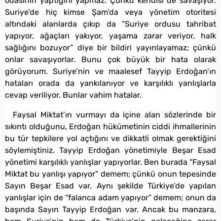
odasının yaptığını yapmaz. Çünkü kendisi de savaşıyor.
Suriye’de hiç kimse Şam’da veya yönetim otoritesi
altındaki alanlarda çıkıp da “Suriye ordusu tahribat
yapıyor, ağaçları yakıyor, yaşama zarar veriyor, halk
sağlığını bozuyor” diye bir bildiri yayınlayamaz; çünkü
onlar savaşıyorlar. Bunu çok büyük bir hata olarak
görüyorum. Suriye’nin ve maalesef Tayyip Erdoğan’ın
hataları orada da yankılanıyor ve karşılıklı yanlışlarla
cevap veriliyor. Bunlar vahim hatalar.
Faysal Miktat’ın vurmayı da içine alan sözlerinde bir
sıkıntı olduğunu, Erdoğan hükümetinin ciddi ihmallerinin
bu tür tepkilere yol açtığını ve dikkatli olmak gerektiğini
söylemiştiniz. Tayyip Erdoğan yönetimiyle Beşar Esad
yönetimi karşılıklı yanlışlar yapıyorlar. Ben burada “Faysal
Miktat bu yanlışı yapıyor” demem; çünkü onun tepesinde
Sayın Beşar Esad var. Aynı şekilde Türkiye’de yapılan
yanlışlar için de “falanca adam yapıyor” demem; onun da
başında Sayın Tayyip Erdoğan var. Ancak bu manzara,