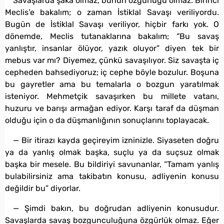
Savaşlarda şaka olmaz, bunun özgürlüğü olmaz. Birinci
Meclis’e bakalım; o zaman İstiklal Savaşı veriliyordu.
Bugün de İstiklal Savaşı veriliyor, hiçbir farkı yok. O
dönemde, Meclis tutanaklarına bakalım; “Bu savaş
yanlıştır, insanlar ölüyor, yazık oluyor” diyen tek bir
mebus var mı? Diyemez, çünkü savaşılıyor. Siz savaşta iç
cepheden bahsediyoruz; iç cephe böyle bozulur. Boşuna
bu gayretler ama bu temalarla o bozgun yaratılmak
isteniyor. Mehmetçik savaşırken bu millete vatanı,
huzuru ve barışı armağan ediyor. Karşı taraf da düşman
olduğu için o da düşmanlığının sonuçlarını toplayacak.
— Bir itirazı kayda geçireyim izninizle. Siyaseten doğru
ya da yanlış olmak başka, suçlu ya da suçsuz olmak
başka bir mesele. Bu bildiriyi savunanlar, “Tamam yanlış
bulabilirsiniz ama takibatın konusu, adliyenin konusu
değildir bu” diyorlar.
— Şimdi bakın, bu doğrudan adliyenin konusudur.
Savaşlarda savaş bozgunculuğuna özgürlük olmaz. Eğer