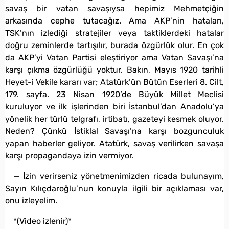
savaş bir vatan savaşıysa hepimiz Mehmetçiğin
arkasında cephe tutacağız. Ama AKP’nin hataları,
TSK’nın izlediği stratejiler veya taktiklerdeki hatalar
doğru zeminlerde tartışılır, burada özgürlük olur. En çok
da AKP’yi Vatan Partisi eleştiriyor ama Vatan Savaşı’na
karşı çıkma özgürlüğü yoktur. Bakın, Mayıs 1920 tarihli
Heyet-i Vekile kararı var; Atatürk’ün Bütün Eserleri 8. Cilt,
179. sayfa. 23 Nisan 1920’de Büyük Millet Meclisi
kuruluyor ve ilk işlerinden biri İstanbul’dan Anadolu’ya
yönelik her türlü telgrafı, irtibatı, gazeteyi kesmek oluyor.
Neden? Çünkü İstiklal Savaşı’na karşı bozgunculuk
yapan haberler geliyor. Atatürk, savaş verilirken savaşa
karşı propagandaya izin vermiyor.
— İzin verirseniz yönetmenimizden ricada bulunayım,
Sayın Kılıçdaroğlu’nun konuyla ilgili bir açıklaması var,
onu izleyelim.
*(Video izlenir)*