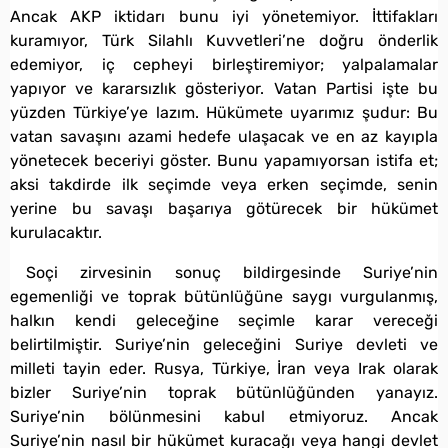
Ancak AKP iktidarı bunu iyi yönetemiyor. İttifakları
kuramıyor, Türk Silahlı Kuvvetleri’ne doğru önderlik
edemiyor, iç cepheyi birleştiremiyor; yalpalamalar
yapıyor ve kararsızlık gösteriyor. Vatan Partisi işte bu
yüzden Türkiye’ye lazım. Hükümete uyarımız şudur: Bu
vatan savaşını azami hedefe ulaşacak ve en az kayıpla
yönetecek beceriyi göster. Bunu yapamıyorsan istifa et;
aksi takdirde ilk seçimde veya erken seçimde, senin
yerine bu savaşı başarıya götürecek bir hükümet
kurulacaktır.
Soçi zirvesinin sonuç bildirgesinde Suriye’nin
egemenliği ve toprak bütünlüğüne saygı vurgulanmış,
halkın kendi geleceğine seçimle karar vereceği
belirtilmiştir. Suriye’nin geleceğini Suriye devleti ve
milleti tayin eder. Rusya, Türkiye, İran veya Irak olarak
bizler Suriye’nin toprak bütünlüğünden yanayız.
Suriye’nin bölünmesini kabul etmiyoruz. Ancak
Suriye’nin nasıl bir hükümet kuracağı veya hangi devlet