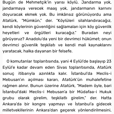
Bugün de Mehmetçik’in yarısı köylü. Jandarma yok,
jandarmaya verecek maaş yok, jandarmanın karnını
doyuracak ekmek yok. Bu imkânsız görünüyordu ama
Atatürk, “Mümkün,” der. “Köylüleri silahlandıracağız,
kendi köylerinin güvenliğini sağlamaları için köy güvenlik
heyetleri ve örgütleri kuracağız.” Buradan neyi
görüyoruz? Anadolu’da yeni bir devrimci hükümet; onun
devrimci güvenlik teşkilatı ve kendi mali kaynaklarını
yaratacak, halka dayanan bir felsefe.
O komutanlar toplantısında, yani 4 Eylül’de başlayıp 23
Eylül’e kadar devam eden Sivas toplantısında, Atatürk
sonuç itibarıyla azınlıkta kalır. İstanbul’da Meclis-i
Mebusan’ın açılması kararı, Atatürk’ün muhalefetine
rağmen alınır. Bunun üzerine Atatürk, “Madem öyle, bari
İstanbul’daki Meclis-i Mebusan’a bir Müdafaa-i Hukuk
grubu olarak girelim, teşkilatlı girelim,” der. Hatta
Ankara’da bir kongre yapmayı ve İstanbul’a gidecek
milletvekillerinin Ankara’dan geçerek yönlendirilmesini,