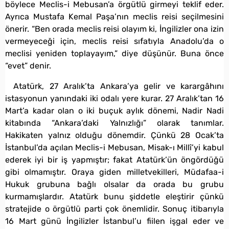
böylece Meclis-i Mebusan’a örgütlü girmeyi teklif eder.
Ayrıca Mustafa Kemal Paşa’nın meclis reisi seçilmesini
önerir. “Ben orada meclis reisi olayım ki, İngilizler ona izin
vermeyeceği için, meclis reisi sıfatıyla Anadolu’da o
meclisi yeniden toplayayım,” diye düşünür. Buna önce
“evet” denir.
Atatürk, 27 Aralık’ta Ankara’ya gelir ve karargâhını
istasyonun yanındaki iki odalı yere kurar. 27 Aralık’tan 16
Mart’a kadar olan o iki buçuk aylık dönemi, Nadir Nadi
kitabında “Ankara’daki Yalnızlığı” olarak tanımlar.
Hakikaten yalnız olduğu dönemdir. Çünkü 28 Ocak’ta
İstanbul’da açılan Meclis-i Mebusan, Misak-ı Millî’yi kabul
ederek iyi bir iş yapmıştır; fakat Atatürk’ün öngördüğü
gibi olmamıştır. Oraya giden milletvekilleri, Müdafaa-i
Hukuk grubuna bağlı olsalar da orada bu grubu
kurmamışlardır. Atatürk bunu şiddetle eleştirir çünkü
stratejide o örgütlü parti çok önemlidir. Sonuç itibarıyla
16 Mart günü İngilizler İstanbul’u fiilen işgal eder ve