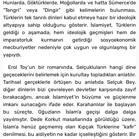
Hunlarda, Göktürklerde, Moğollarda ve hatta Sümerce’de
“Tengri” veya “Dingir” gibi kelimelerin bulunması,
Türklerin tek tanrılı dinleri kabul etmeye hazır bir ideolojik
altyapıya sahip olduğunu gösterir. İslamiyet, Türklerin
geldiği o aşamada; hem ideolojik geçmişleri hem de
imparatorluk kurmanın getirdiği sosyoekonomik
mecburiyetler nedeniyle çok uygun ve olgunlaşmış bir
yapıydı.
Erol Toy’un bir romanında, Selçukluların hangi dine
geçeceklerini belirlemek için kurultay topladıkları anlatılır.
Tarihsel gerçeklerle örtüşen bu anlatıda Selçuk Bey,
diğer dinlerin bizi çevreleyen devletler karşısında zayıf
bırakacağını, ancak İslamiyet’in büyüme ve güçlenme
imkanı sunacağını ifade eder. Karahanlılar ile başlayan
bu süreçte, Oğuzların İslam’a geçişi dalga dalga
yayılmıştır. Dede Korkut masallarında görüldüğü üzere,
İslam’a henüz geçmemiş olan Kıpçak Türklerine “kafir”
denilmesi, bu aidiyetin ne kadar içselleştiğini gösterir. Bir