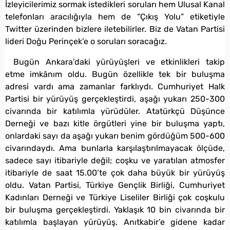
İzleyicilerimiz sormak istedikleri soruları hem Ulusal Kanal
telefonları aracılığıyla hem de “Çıkış Yolu” etiketiyle
Twitter üzerinden bizlere iletebilirler. Biz de Vatan Partisi
lideri Doğu Perinçek’e o soruları soracağız.
Bugün Ankara’daki yürüyüşleri ve etkinlikleri takip
etme imkânım oldu. Bugün özellikle tek bir buluşma
adresi vardı ama zamanlar farklıydı. Cumhuriyet Halk
Partisi bir yürüyüş gerçekleştirdi, aşağı yukarı 250-300
civarında bir katılımla yürüdüler. Atatürkçü Düşünce
Derneği ve bazı kitle örgütleri yine bir buluşma yaptı,
onlardaki sayı da aşağı yukarı benim gördüğüm 500-600
civarındaydı. Ama bunlarla karşılaştırılmayacak ölçüde,
sadece sayı itibariyle değil; coşku ve yaratılan atmosfer
itibariyle de saat 15.00’te çok daha büyük bir yürüyüş
oldu. Vatan Partisi, Türkiye Gençlik Birliği, Cumhuriyet
Kadınları Derneği ve Türkiye Liseliler Birliği çok coşkulu
bir buluşma gerçekleştirdi. Yaklaşık 10 bin civarında bir
katılımla başlayan yürüyüş, Anıtkabir’e gidene kadar