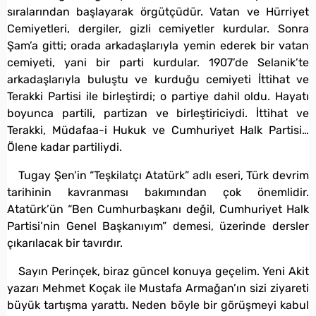
sıralarından başlayarak örgütçüdür. Vatan ve Hürriyet
Cemiyetleri, dergiler, gizli cemiyetler kurdular. Sonra
Şam’a gitti; orada arkadaşlarıyla yemin ederek bir vatan
cemiyeti, yani bir parti kurdular. 1907’de Selanik’te
arkadaşlarıyla buluştu ve kurduğu cemiyeti İttihat ve
Terakki Partisi ile birleştirdi; o partiye dahil oldu. Hayatı
boyunca partili, partizan ve birleştiriciydi. İttihat ve
Terakki, Müdafaa-i Hukuk ve Cumhuriyet Halk Partisi…
Ölene kadar partiliydi.
Tugay Şen’in “Teşkilatçı Atatürk” adlı eseri, Türk devrim
tarihinin kavranması bakımından çok önemlidir.
Atatürk’ün “Ben Cumhurbaşkanı değil, Cumhuriyet Halk
Partisi’nin Genel Başkanıyım” demesi, üzerinde dersler
çıkarılacak bir tavırdır.
Sayın Perinçek, biraz güncel konuya geçelim. Yeni Akit
yazarı Mehmet Koçak ile Mustafa Armağan’ın sizi ziyareti
büyük tartışma yarattı. Neden böyle bir görüşmeyi kabul