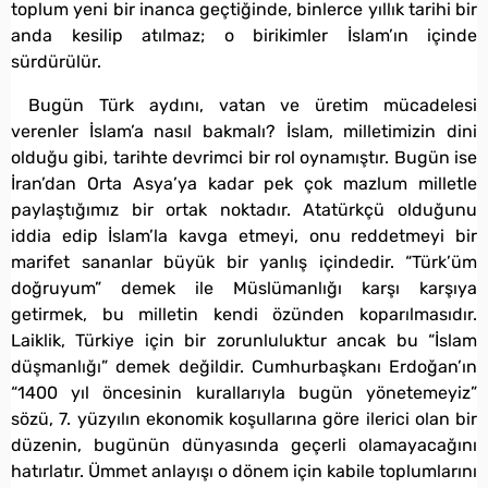
toplum yeni bir inanca geçtiğinde, binlerce yıllık tarihi bir
anda kesilip atılmaz; o birikimler İslam’ın içinde
sürdürülür.
Bugün Türk aydını, vatan ve üretim mücadelesi
verenler İslam’a nasıl bakmalı? İslam, milletimizin dini
olduğu gibi, tarihte devrimci bir rol oynamıştır. Bugün ise
İran’dan Orta Asya’ya kadar pek çok mazlum milletle
paylaştığımız bir ortak noktadır. Atatürkçü olduğunu
iddia edip İslam’la kavga etmeyi, onu reddetmeyi bir
marifet sananlar büyük bir yanlış içindedir. “Türk’üm
doğruyum” demek ile Müslümanlığı karşı karşıya
getirmek, bu milletin kendi özünden koparılmasıdır.
Laiklik, Türkiye için bir zorunluluktur ancak bu “İslam
düşmanlığı” demek değildir. Cumhurbaşkanı Erdoğan’ın
“1400 yıl öncesinin kurallarıyla bugün yönetemeyiz”
sözü, 7. yüzyılın ekonomik koşullarına göre ilerici olan bir
düzenin, bugünün dünyasında geçerli olamayacağını
hatırlatır. Ümmet anlayışı o dönem için kabile toplumlarını