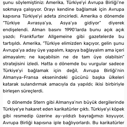
şunu söylemiştiniz: Amerika, Türkiye’yi Avrupa Birliği’ne
sokmaya çalışıyor. Orayı kendine bağlamak için Avrupa
kapısına Türkiye’yi adeta zincirledi. Amerika o dönemde
“Türkiye Avrasya’ya, Asya’ya gidiyor” diyerek
endişelendi. Alman basını 1990’larda bunu açık açık
yazdı; Frankfurter Allgemeine gibi gazetelerde bu
tartışıldı. Amerika, “Türkiye elimizden kaçıyor, gelin şunu
Avrupa’ya aday üye yapalım, kapıya bağlayalım ama içeri
almayalım; ne kaçabilsin ne de tam üye olabilsin”
stratejisini izledi. Hatta o dönemde bu vurgular sadece
Türkiye’yi bağlamak için değil, Avrupa Birliği’nin
Almanya-Fransa eksenindeki gücünü başka ülkeleri
katarak sulandırmak amacıyla da yapıldı; ikisi birbiriyle
birleşen süreçlerdi.
O dönemde Stern gibi Almanya’nın büyük dergilerinde
Türkiye’ye hakaret eden karikatürler çıktı. Türkiye’yi köpek
gibi resmedip üzerine ay-yıldızlı bayrağımızı koyuyor,
Avrupa Birliği kapısına iple bağlıyorlardı. Bu karikatürler