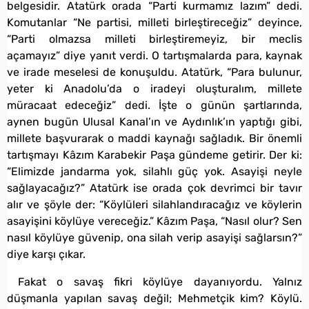
belgesidir. Atatürk orada “Parti kurmamız lazım” dedi.
Komutanlar “Ne partisi, milleti birleştireceğiz” deyince,
“Parti olmazsa milleti birleştiremeyiz, bir meclis
açamayız” diye yanıt verdi. O tartışmalarda para, kaynak
ve irade meselesi de konuşuldu. Atatürk, “Para bulunur,
yeter ki Anadolu’da o iradeyi oluşturalım, millete
müracaat edeceğiz” dedi. İşte o günün şartlarında,
aynen bugün Ulusal Kanal’ın ve Aydınlık’ın yaptığı gibi,
millete başvurarak o maddi kaynağı sağladık. Bir önemli
tartışmayı Kâzım Karabekir Paşa gündeme getirir. Der ki:
“Elimizde jandarma yok, silahlı güç yok. Asayişi neyle
sağlayacağız?” Atatürk ise orada çok devrimci bir tavır
alır ve şöyle der: “Köylüleri silahlandıracağız ve köylerin
asayişini köylüye vereceğiz.” Kâzım Paşa, “Nasıl olur? Sen
nasıl köylüye güvenip, ona silah verip asayişi sağlarsın?”
diye karşı çıkar.
Fakat o savaş fikri köylüye dayanıyordu. Yalnız
düşmanla yapılan savaş değil; Mehmetçik kim? Köylü.