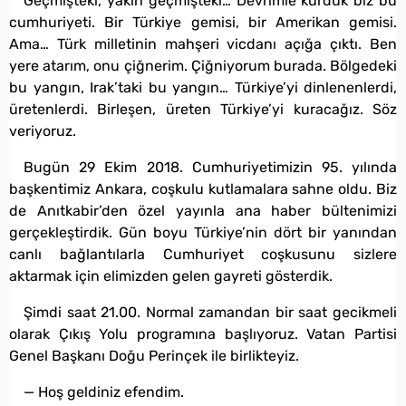
Geçmişteki, yakın geçmişteki… Devrimle kurduk biz bu
cumhuriyeti. Bir Türkiye gemisi, bir Amerikan gemisi.
Ama… Türk milletinin mahşeri vicdanı açığa çıktı. Ben
yere atarım, onu çiğnerim. Çiğniyorum burada. Bölgedeki
bu yangın, Irak’taki bu yangın… Türkiye’yi dinlenenlerdi,
üretenlerdi. Birleşen, üreten Türkiye’yi kuracağız. Söz
veriyoruz.
Bugün 29 Ekim 2018. Cumhuriyetimizin 95. yılında
başkentimiz Ankara, coşkulu kutlamalara sahne oldu. Biz
de Anıtkabir’den özel yayınla ana haber bültenimizi
gerçekleştirdik. Gün boyu Türkiye’nin dört bir yanından
canlı bağlantılarla Cumhuriyet coşkusunu sizlere
aktarmak için elimizden gelen gayreti gösterdik.
Şimdi saat 21.00. Normal zamandan bir saat gecikmeli
olarak Çıkış Yolu programına başlıyoruz. Vatan Partisi
Genel Başkanı Doğu Perinçek ile birlikteyiz.
— Hoş geldiniz efendim.