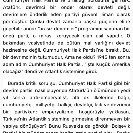
Cumhuriyet Halk Partisi’ne bıraktığı sorusuna gelirsek;
Atatürk, devrimci bir önder olarak devleti değil,
devrimlere önderlik eden partiyi güvenli liman olarak
görmüştür. Çünkü devlet zamanla başka güçlerin eline
geçebilir ancak “arasız devrimler” programını savunan bir
öncü parti, o mirası koruyacak olan asıl yapıdır. O
bakımdan vasiyetinde de bütün mal varlığını devlet
hazinesine değil, Cumhuriyet Halk Partisi’ne bıraktı. Bu,
bir devrimcinin tutumudur. Ama ne oldu? 1945’ten sonra
adım adım Cumhuriyet Halk Partisi, “İşte Küçük Amerika
olacağız” dendi ve Atlantik sistemine girdi.
Burada kritik soru şu: Cumhuriyet Halk Partisi gibi bir
devrim partisi nasıl oluyor da Atatürk’ün ölümünden yedi
yıl sonra anti-emperyalist, altı ok ilkelerine bağlı,
cumhuriyetçi, milliyetçi, halkçı, devletçi, laik ve devrimci
bir partiyken; emperyalizme hoşgörüyle yaklaşan,
Türkiye’nin Atlantik sistemine girmesine direnmeyen bir
yapıya dönüşüyor? Bunu Rusya’da da gördük; Bolşevik