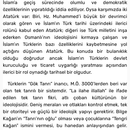
İslam’a geçiş sürecinde olumlu ve demokratik
özelliklerinin yıpratıldığı iddia ediliyor. Oysa karşımızda iki
Atatürk var: Biri, Hz. Muhammed’i büyük bir devrimci
olarak gören ve İslam’ın Türk tarihi üzerindeki ilerici
rolünü kabul eden Atatürk; diğeri ise Türk milletini inşa
ederken Osmanlı’nın ideolojisini kırmaya çalışan ve
İslam’ın Türklerin bazı özelliklerini kaybetmesine yol
açtığını düşünen Atatürk. Bu konuda bir bulanıklık
olduğu doğrudur ancak İslam’ın Türklerin devlet
kuruculuğu ve ticaret uygarlığı yaratması açısından
ilerici bir rol oynadığı tarihsel bir olgudur.
Türklerin “Gök Tanrı” inancı, M.Ö. 3000’lerden beri var
olan tek tanrılı bir sistemdir. “La ilahe illallah” ile ifade
edilen tek tanrı fikri, atlı çoban kültürünün bir
ideolojisidir. Geniş meraları ve otlakları kontrol etmek, tek
bir otoriteyi ve güçlü bir ideolojik yapıyı gerektirir. Bilge
Kağan’ın “Tanrı’nın oğlu” olması veya çocuklarına “Tengri
Kağan” ismini vermesi, bu hanedan anlayışından gelir.