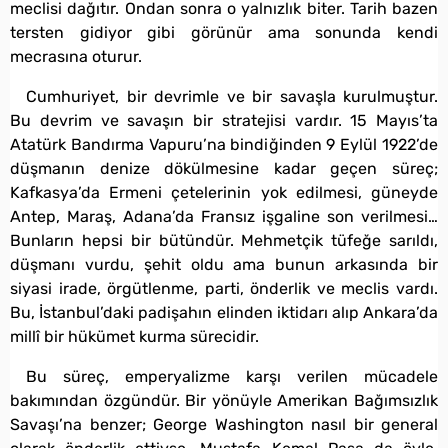
meclisi dağıtır. Ondan sonra o yalnızlık biter. Tarih bazen
tersten gidiyor gibi görünür ama sonunda kendi
mecrasına oturur.
Cumhuriyet, bir devrimle ve bir savaşla kurulmuştur.
Bu devrim ve savaşın bir stratejisi vardır. 15 Mayıs’ta
Atatürk Bandırma Vapuru’na bindiğinden 9 Eylül 1922’de
düşmanın denize dökülmesine kadar geçen süreç;
Kafkasya’da Ermeni çetelerinin yok edilmesi, güneyde
Antep, Maraş, Adana’da Fransız işgaline son verilmesi…
Bunların hepsi bir bütündür. Mehmetçik tüfeğe sarıldı,
düşmanı vurdu, şehit oldu ama bunun arkasında bir
siyasi irade, örgütlenme, parti, önderlik ve meclis vardı.
Bu, İstanbul’daki padişahın elinden iktidarı alıp Ankara’da
millî bir hükümet kurma sürecidir.
Bu süreç, emperyalizme karşı verilen mücadele
bakımından özgündür. Bir yönüyle Amerikan Bağımsızlık
Savaşı’na benzer; George Washington nasıl bir general