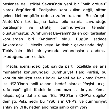
beslense de, İstiklal Savaşı’nda yeni bir “halk ordusu”
olarak örgütlendi. Padişahın kapı kulları değil, alttan
gelen Mehmetçik’in ordusu zaferi kazandı. Bu süreçte
Atatürk’ün tek başına kalsa bile ısrarla savunduğu
partileşme ve strateji, cumhuriyetin temelini
oluşturmuştur. Cumhuriyet Bayramı’nda en çok tartışılan
konulardan biri “Andımız” oldu. Bugün sadece
Ankara’daki 1. Meclis veya Anıtkabir çevresinde değil,
Türkiye’nin dört bir yanında vatandaşların andımızı
okuduğuna tanık olduk.
Meclis içerisindeki çok sayıda parti, özellikle de ana
muhalefet konumundaki Cumhuriyet Halk Partisi, bu
konuda oldukça sessiz kaldı. Adalet ve Kalkınma Partisi
ise 1930’ların politikalarını hedef alarak; “faşist, ırkçı,
kafatasçı” gibi ifadelerle andımıza saldırıyor. Kemal
Kılıçdaroğlu daha önce “Biz 1930’ların CHP’si değiliz”
demişti. Peki, nedir bu 1930’ların CHP’si ve cumhuriyet
anlayışı? CHP, neden andımıza sahip çıkmıyor?