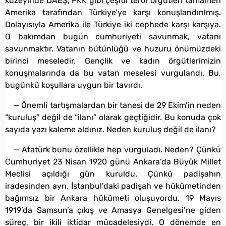
kuzeyinde DAEŞ, PKK gibi çeşitli terör örgütleri tamamen
Amerika tarafından Türkiye’ye karşı konuşlandırılmış.
Dolayısıyla Amerika ile Türkiye iki cephede karşı karşıya.
O bakımdan bugün cumhuriyeti savunmak, vatanı
savunmaktır. Vatanın bütünlüğü ve huzuru önümüzdeki
birinci meseledir. Gençlik ve kadın örgütlerimizin
konuşmalarında da bu vatan meselesi vurgulandı. Bu,
bugünkü koşullara uygun bir tavırdı.
— Önemli tartışmalardan bir tanesi de 29 Ekim’in neden
“kuruluş” değil de “ilanı” olarak geçtiğidir. Bu konuda çok
sayıda yazı kaleme aldınız. Neden kuruluş değil de ilanı?
— Atatürk bunu özellikle hep vurguladı. Neden? Çünkü
Cumhuriyet 23 Nisan 1920 günü Ankara’da Büyük Millet
Meclisi açıldığı gün kuruldu. Çünkü padişahın
iradesinden ayrı, İstanbul’daki padişah ve hükümetinden
bağımsız bir Ankara hükümeti oluşuyordu. 19 Mayıs
1919’da Samsun’a çıkış ve Amasya Genelgesi’ne giden
süreç, bir ikili iktidar mücadelesiydi. O dönemde en