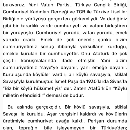
bakıyoruz. Yani Vatan Partisi, Türkiye Gençlik Birliği,
Cumhuriyet Kadınları Derneği ve TGB ile Türkiye Liseliler
Birliği’nin yürüyüşü gerçekten görkemliydi. Ve dediğiniz
gibi bir kararlılık vardı; cumhuriyeti ve vatanı birleştiren
bir yürüyüştü. Cumhuriyet yürüdü, vatan yürüdü, emek
yürüdü orada. Emek de çok önemli; çünkü bizim
cumhuriyetimiz sonuç itibarıyla yoksulların kurduğu,
emekle kurulan bir cumhuriyettir. Onu Atatürk de çok
çeşitli konuşmalarında ifade etmiştir. Yani bizim
cumhuriyetimiz “saye”ye dayanır, yani emeğe dayanır.
Kuruluşunda köylüler vardır; bir köylü savaşıyla, İstiklal
Savaşı’yla kurulmuştur. İsmet Paşa da 1930’larda Sivas’ta
“Biz bir köylü hükümetiyiz” der. Zaten Atatürk’ün “Köylü
milletin efendisidir” demesi de budur.
Bu aslında gerçekçidir. Bir köylü savaşıyla, İstiklal
Savaşı ile kuruldu. Aşar vergisini kaldırdı ve köylülerin
üretimiyle cumhuriyet ayağa kalktı. Perişan durumda
olan, toprağını bile işleyemeyen bir Türkiye’den;