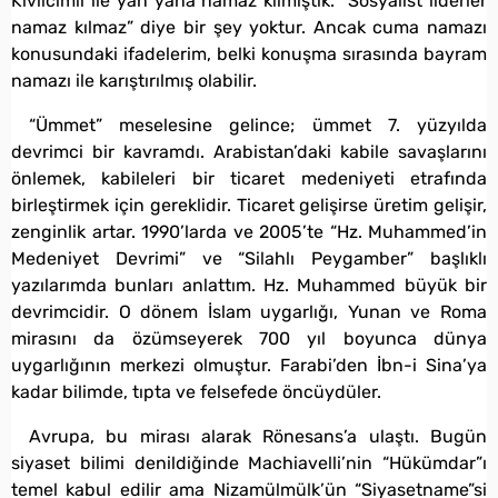
Kıvılcımlı ile yan yana namaz kılmıştık. “Sosyalist liderler
namaz kılmaz” diye bir şey yoktur. Ancak cuma namazı
konusundaki ifadelerim, belki konuşma sırasında bayram
namazı ile karıştırılmış olabilir.
“Ümmet” meselesine gelince; ümmet 7. yüzyılda
devrimci bir kavramdı. Arabistan’daki kabile savaşlarını
önlemek, kabileleri bir ticaret medeniyeti etrafında
birleştirmek için gereklidir. Ticaret gelişirse üretim gelişir,
zenginlik artar. 1990’larda ve 2005’te “Hz. Muhammed’in
Medeniyet Devrimi” ve “Silahlı Peygamber” başlıklı
yazılarımda bunları anlattım. Hz. Muhammed büyük bir
devrimcidir. O dönem İslam uygarlığı, Yunan ve Roma
mirasını da özümseyerek 700 yıl boyunca dünya
uygarlığının merkezi olmuştur. Farabi’den İbn-i Sina’ya
kadar bilimde, tıpta ve felsefede öncüydüler.
Avrupa, bu mirası alarak Rönesans’a ulaştı. Bugün
siyaset bilimi denildiğinde Machiavelli’nin “Hükümdar”ı
temel kabul edilir ama Nizamülmülk’ün “Siyasetname”si