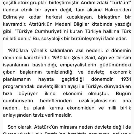
çeşitli etnik grupları birleştirmiştir. Andımızdaki “Türk’üm”
ifadesi etnik bir ayrım değil, tam aksine Hakkari’den
Edirne’ye kadar herkesi kucaklayan, birleştiren bir
kavramdır. Atatürk’ün Medeni Bilgiler kitabında yazdığı
gibi: “Türkiye Cumhuriyeti’ni kuran Türkiye halkına Türk
milleti denir.” Bu, sosyolojik bir bütünleşmeyi ifade eder.
1930’lara yönelik saldırıların asıl nedeni, o dönemin
devrimci karakteridir. 1930’lar; Şeyh Said, Ağrı ve Dersim
isyanlarının bastırıldığı, emperyalistlerin güdümündeki
çıban başlarının temizlendiği ve devletçi ekonomik
planlamanın hayata geçirildiği dönemdir. 1931
programındaki devletçilik anlayışı ile Türkiye, dünyada en
hızlı büyüyen ikinci ekonomi olmuştur. Bugün
cumhuriyetin hedeflerinden uzaklaşılmasının ana
nedeni, bu planlı karma ekonomiden ve milli birlik
anlayışından taviz verilmesidir.
Son olarak, Atatürk’ün mirasını neden devlete değil de