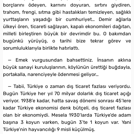
borçlarını ödeyen, karnını doyuran, sırtını giydiren,
trahom, frengi, sıtma gibi hastalıkları temizleyen, sağlıklı
yurttaşların yaşadığı bir cumhuriyet… Demir ağlarla
ülkeyi ören, ticareti sağlayan, kapalı ekonomileri dağıtan,
milleti birleştiren büyük bir devrimdir bu. O bakımdan
bugünkü yürüyüş, o tarihi bize tekrar görev ve
sorumluluklarıyla birlikte hatırlattı.
— Emek vurgusundan bahsettiniz. İnsanın aklına
büyük sanayi kuruluşlarının, köylünün ürettiği buğdayla,
portakalla, narenciyeyle ödenmesi geliyor…
— Tabii, Türkiye o zaman dış ticaret fazlası veriyordu.
Bugün Türkiye her yıl 70 milyar dolarlık dış ticaret açığı
veriyor. 1938’e kadar, hatta savaş dönemi sonrası 45’lere
kadar Türkiye ekonomisi denk bütçeli, dış ticaret fazlası
olan bir ekonomiydi. Mesela 1930’larda Türkiye’de adam
başına 3 koyun varken, bugün 3’te 1 koyun var. Yani
Türkiye’nin hayvancılığı 9 misli küçülmüş.