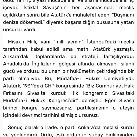
oldu. Yani iç siyasi mücadeleler ve silahlı mücadeleler iç
içeydi. İstiklal Savaşı’nın her aşamasında, meclis
açıldıktan sonra bile Atatürk’e muhalefet eden, “Düşmanı
denize dökemedi,” diyerek başarısızlığın pususuna yatan
unsurlar vardı.
Misak-ı Millî, yani “milli yemin”, İstanbul’daki meclis
tarafından kabul edildi ama metni Atatürk yazmıştı.
Ankara’daki toplantılarda da strateji tartışılıyordu:
Anadolu’da İngilizlerin gölgesi altında olmayan, silahlı
gücü ve ordusu bulunan bir hükümetin çekirdeğinde bir
parti olmalıydı. Bu, Müdafaa-i Hukuk Cemiyeti’ydi.
Atatürk, 1931’deki CHP kongresinde “Biz Cumhuriyet Halk
Fırkasını Sivas’ta kurduk, ilk kongremiz Sivas’taki
Müdafaa-i Hukuk Kongresi’dir,” demiştir. Eğer Sivas’ı
birinci kongre saymazsanız, partileşmenin o ateşin
içindeki devrimci tarihini silmiş olursunuz.
Sonuç olarak o irade, o parti Ankara’da meclisi kurdu
ve yönlendirdi. Ordu, eski ordunun subay birikiminden