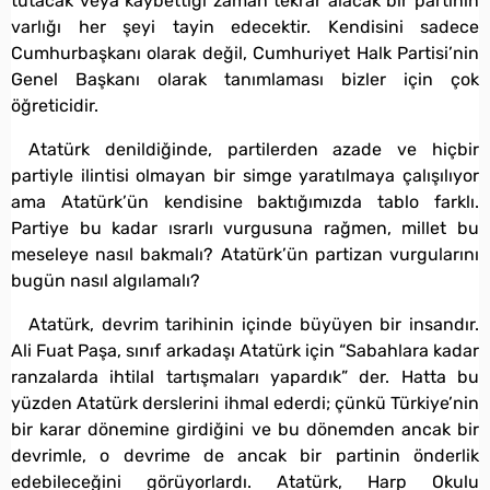
tutacak veya kaybettiği zaman tekrar alacak bir partinin
varlığı her şeyi tayin edecektir. Kendisini sadece
Cumhurbaşkanı olarak değil, Cumhuriyet Halk Partisi’nin
Genel Başkanı olarak tanımlaması bizler için çok
öğreticidir.
Atatürk denildiğinde, partilerden azade ve hiçbir
partiyle ilintisi olmayan bir simge yaratılmaya çalışılıyor
ama Atatürk’ün kendisine baktığımızda tablo farklı.
Partiye bu kadar ısrarlı vurgusuna rağmen, millet bu
meseleye nasıl bakmalı? Atatürk’ün partizan vurgularını
bugün nasıl algılamalı?
Atatürk, devrim tarihinin içinde büyüyen bir insandır.
Ali Fuat Paşa, sınıf arkadaşı Atatürk için “Sabahlara kadar
ranzalarda ihtilal tartışmaları yapardık” der. Hatta bu
yüzden Atatürk derslerini ihmal ederdi; çünkü Türkiye’nin
bir karar dönemine girdiğini ve bu dönemden ancak bir
devrimle, o devrime de ancak bir partinin önderlik
edebileceğini görüyorlardı. Atatürk, Harp Okulu