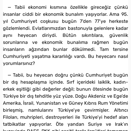
— Tabii ekonomi kısmına özellikle gireceğiz çünkü
insanlar ciddi bir ekonomik bunalım yaşıyorlar. Ama 95.
yıl Cumhuriyet coşkusu bugün 7’den 77’ye herkeste
gözlemlendi. Evlatlarımızdan bastonuyla gelenlere kadar
aynı heyecan diriydi. Bütün sıkıntılara, güvenlik
sorunlarına ve ekonomik bunalıma rağmen bugün
insanların ağzından bunlar dökülmedi. Tam tersine
Cumhuriyeti yaşatma kararlılığı vardı. Bu heyecanı nasıl
yorumlarsınız?
— Tabii, bu heyecan doğru çünkü Cumhuriyet bugün
bir dış hesaplaşma içinde. Sırf içerideki laiklik, kadın-
erkek eşitliği gibi değerler değil; bunun ötesinde bugün
Türkiye bir dış tehditle yüz yüze. Doğu Akdeniz ve Ege’de
Amerika, İsrail, Yunanistan ve Güney Kıbrıs Rum Yönetimi
birleşmiş, namlularını Türkiye’ye çevirmişler. Altıncı
Filoları, muhripleri, destroyerleri ile Türkiye’yi hedef alan
tatbikatlar yapıyorlar. Öte yandan Suriye ve Irak’ın