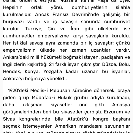
olarak önderlik ettiyse, Mustafa Kemal Paşa da öyle.
Hepsinin ortak yönü, cumhuriyetlerin silahla
kurulmasıdır. Ancak Fransız Devrimi’nde gelişmiş bir
burjuvazi vardır ve iç savaşın sonunda cumhuriyet
kurulur. Türkiye, Çin ve İran gibi ülkelerde ise
cumhuriyetler emperyalizme karşı savaşlarla kuruldu.
Her istiklal savaşı aynı zamanda bir iç savaştır; çünkü
emperyalizmin ülkede her zaman uzantıları vardır.
Ankara’daki millî hükümeti boğmak isteyen, padişahın ve
İngilizlerin kışkırttığı 21 farklı isyan çıkmıştır. Düzce, Bolu,
Hendek, Konya, Yozgat’a kadar uzanan bu isyanlar,
Ankara’yı boğmaya yönelikti.
1920’deki Meclis-i Mebusan sürecine dönersek; oraya
giden grup Müdafaa-i Hukuk grubu adıyla kurulmadı,
daha uzlaşmacı siyasetler öne çıktı. Amasya
görüşmelerinden beri bu siyasetler çarpıştı. Erzurum ve
Sivas kongrelerinde bile Atatürk’ü kongre başkanı
seçmek istemeyenler, Amerikan mandasını savunanlar