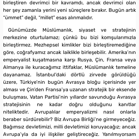
birleştiren devrimci bir kavramdı, ancak devrimci olan
her şey zamanla yerini yeni süreçlere bırakır. Bugün artık
“ümmet” değil, “millet” esas alınmalıdır.
Günümüzde Müslümanlık, siyaset ve stratejinin
merkezine oturtulamaz; çünkü bu bizi komşularımızla
birleştirmez. Mezhepsel kimlikler bizi birleştiremediğine
göre, coğrafyamız ancak laiklikle birleşebilir. Amerika’nın
emperyalist kuşatmasına karşı Rusya, Çin, Fransa veya
Almanya ile kuracağımız ittifaklar, Müslümanlık temeline
dayanamaz. İstanbul’daki dörtlü zirvede görüldüğü
üzere, Türkiye’nin bugün Avrasya bloğu içerisinde yer
alması ve Çin’den Fransa’ya uzanan stratejik bir eksende
buluşması, Vatan Partisi’nin yıllardır savunduğu Avrasya
stratejisinin ne kadar doğru olduğunu kanıtlar
niteliktedir. Avrupalılar emperyalizmi nasıl onlarla
beraber sürdürebilir? Biz Avrupa Birliği’ne girmeyeceğiz.
Bağımsız devletimizi, milli devletimizi koruyacağız; ancak
Avrupa’yla da iyi ilişkiler geliştireceğiz. Yanılmıyorsam