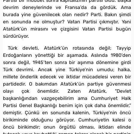
Partisi bir müddet sonra kapitalizmin partisi oldu. Başka
devrim deneylerinde ve Fransa’da da gördük. Ama
burada yine güvenilecek olan nedir? Parti. Bakın şimdi
en sonunda ne olmuştur? Vatan Partisi çıkmıştır. Yani
Atatürk’ün mirasını ve çizgisini Vatan Partisi bugün
sürdürüyor.
Türk devleti, Atatürk’ün rotasında değil; Tayyip
Erdoğanların yönettiği bir aşamada. Aslında 1980’den
sonra değil, 1945’ten sonra bir aşınma dönemine girdi
Türk devrimi. Ancak yine Türkiye’nin umudu; halka,
millete önderlik edecek ve iktidar mücadelesi veren bir
partidedir. O bakımdan Atatürk’ün partiye güvenmesi
olayı çok önemlidir. Zaten Atatürk, “Devlet
başkanlığından vazgeçebilirim ama Cumhuriyet Halk
Partisi Genel Başkanlığı benim için çok daha önemlidir,”
demiştir. Çünkü en sonunda kalenin, Türkiye’nin öncü
birikiminde olduğunu görüyor. Cumhuriyetin kalesi o
öncü birikimdir; onun örgütlü olması, iktidarı elinde