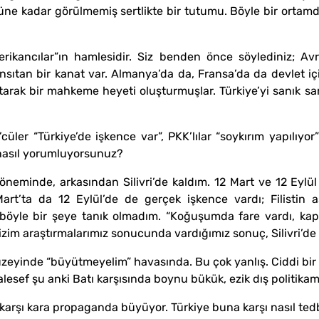
üne kadar görülmemiş sertlikte bir tutumu. Böyle bir ortam
rikancılar”ın hamlesidir. Siz benden önce söylediniz; Av
 yansıtan bir kanat var. Almanya’da da, Fransa’da da devlet 
atarak bir mahkeme heyeti oluşturmuşlar. Türkiye’yi sanık sa
üler “Türkiye’de işkence var”, PKK’lılar “soykırım yapılıyor” 
ı nasıl yorumluyorsunuz?
neminde, arkasından Silivri’de kaldım. 12 Mart ve 12 Eylül 
art’ta da 12 Eylül’de de gerçek işkence vardı; Filistin a
yle bir şeye tanık olmadım. “Koğuşumda fare vardı, kapıyı
Bizim araştırmalarımız sonucunda vardığımız sonuç, Silivri’de
zeyinde “büyütmeyelim” havasında. Bu çok yanlış. Ciddi bir d
lesef şu anki Batı karşısında boynu bükük, ezik dış politikam
 karşı kara propaganda büyüyor. Türkiye buna karşı nasıl tedbi