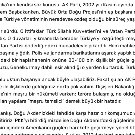
a’nın kendisi söz konusu. AK Parti, 2002 yılı Kasım ayında
m Başbakanken, Büyük Orta Doğu Projesi’nin eş başkanı o
le Türkiye yönetiminin neredeyse özdeş olduğu bir süreç yaş
rdü. O ittifaklar, Türk Silahlı Kuvvetleri’ni ve Vatan Partis
ktık. O duvarları yıkmamızla beraber Türkiye’yi özgürleştirmey
 Vatan Partisi önderliğindeki mücadeleyle çıkardık. Hem mahk
başına yığdık. Polis ve jandarma barikatlarını aşarak yaptık
aki bir hapishanenin önüne 80-100 bin kişilik bir güçle g
zu, Genelkurmay dahil, esir alındığı o yerden kurtardık. Türk
luluktur; başarıya ancak böyle ulaşabiliriz. Fakat şu an AK
ile ilişkilerde geldiğimiz nokta çok vahim. Dışişleri Bakanlığ
’nin meşru bir hükümeti varken; teröre bulaşmış, ne olduğu
lan yapılara “meşru temsilci” demek büyük bir hatadır.
yanlış. Doğu Akdeniz’deki tehdide karşı hazır bir komşumuz v
bitiririz. PKK’yı bitirdiğimizde ise Doğu Akdeniz’deki güçlerim
in içindeki Amerikancı güçleri harekete geçirmeye yönelik bi
ndeme getirmeye çalışıyorlar. Suriye, 2010’dan beri aynı tehdi