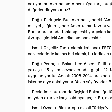
çekiyor; bu Avrupa’nın Amerika’ya karşı bug
değerlendiriyorsunuz?
Doğu Perinçek: Bu, Avrupa içindeki “Ame
milliyetçiliğinin içinde Amerika’nın tavrını
Bunlar aralarında toplanıp, eski yargıçları k
Avrupa içindeki Amerika’nın hamlesidir.
İsmet Özçelik: Tanık olarak katılacak FETÖ’c
cezaevlerinde kalmış biri olarak, bu iddialar
Doğu Perinçek: Bakın, ben 6 sene Fetih dö
yaklaşık 15 yılım cezaevlerinde geçti. 12 M
uygulanıyordu. Ancak 2008-2014 arasında bö
işkence diye anlatıyorlar. Yalan söylüyorlar. 
Devletimiz bu konuda Dışişleri Bakanlığı dü
meydan okur ve karşı saldırıya geçer. Bu, maa
İsmet Özçelik: Bir kartopu misali Türkiye’ye