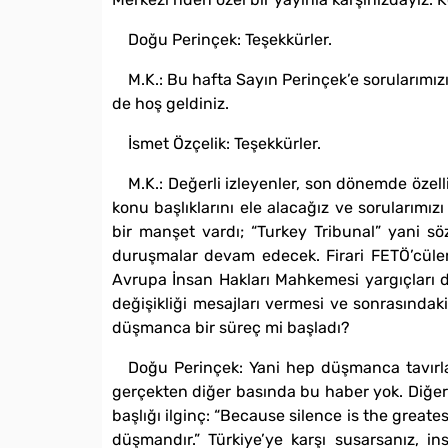
Doğu Perinçek: Teşekkürler.
M.K.: Bu hafta Sayın Perinçek’e sorularımızı
de hoş geldiniz.
İsmet Özçelik: Teşekkürler.
M.K.: Değerli izleyenler, son dönemde öze
konu başlıklarını ele alacağız ve sorularımı
bir manşet vardı; “Turkey Tribunal” yani s
duruşmalar devam edecek. Firari FETÖ’cüler
Avrupa İnsan Hakları Mahkemesi yargıçları da
değişikliği mesajları vermesi ve sonrasındaki
düşmanca bir süreç mi başladı?
Doğu Perinçek: Yani hep düşmanca tavırlar
gerçekten diğer basında bu haber yok. Diğer
başlığı ilginç: “Because silence is the grea
düşmandır.” Türkiye’ye karşı susarsanız, i