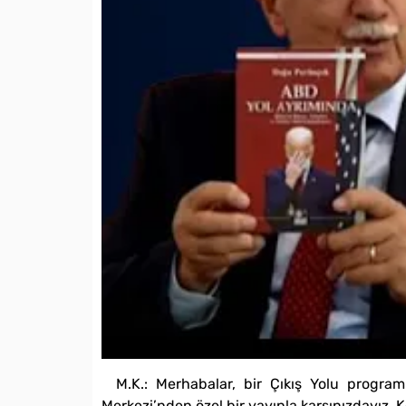
M.K.: Merhabalar, bir Çıkış Yolu progra
Merkezi’nden özel bir yayınla karşınızdayız.