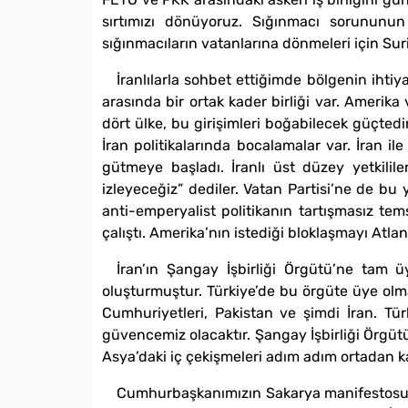
sırtımızı dönüyoruz. Sığınmacı sorunun
sığınmacıların vatanlarına dönmeleri için Suriy
İranlılarla sohbet ettiğimde bölgenin ihti
arasında bir ortak kader birliği var. Amerika 
dört ülke, bu girişimleri boğabilecek güçtedi
İran politikalarında bocalamalar var. İran il
gütmeye başladı. İranlı üst düzey yetkilile
izleyeceğiz” dediler. Vatan Partisi’ne de bu
anti-emperyalist politikanın tartışmasız tems
çalıştı. Amerika’nın istediği bloklaşmayı Atla
İran’ın Şangay İşbirliği Örgütü’ne tam üy
oluşturmuştur. Türkiye’de bu örgüte üye olma
Cumhuriyetleri, Pakistan ve şimdi İran. T
güvencemiz olacaktır. Şangay İşbirliği Örgütü
Asya’daki iç çekişmeleri adım adım ortadan k
Cumhurbaşkanımızın Sakarya manifestosu, 