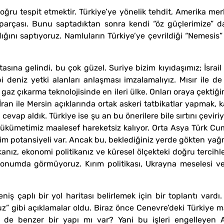
ru tespit etmektir. Türkiye’ye yönelik tehdit, Amerika merkez
arçası. Bunu saptadıktan sonra kendi “öz güçlerimize” day
ını saptıyoruz. Namluların Türkiye’ye çevrildiği “Nemesis” g
ktasına gelindi, bu çok güzel. Suriye bizim kıyıdaşımız; İsrai
bi deniz yetki alanları anlaşması imzalamalıyız. Mısır ile de
gaz çıkarma teknolojisinde en ileri ülke. Onları oraya çekti
İran ile Mersin açıklarında ortak askeri tatbikatlar yapmak, ka
 cevap aldık. Türkiye ise şu an bu önerilere bile sırtını çevir
hükümetimiz maalesef hareketsiz kalıyor. Orta Asya Türk Cumh
rikim potansiyeli var. Ancak bu, beklediğiniz yerde gökten y
ikanız, ekonomi politikanız ve küresel ölçekteki doğru tercihl
onumda görmüyoruz. Kırım politikası, Ukrayna meselesi ve
eniş çaplı bir yol haritası belirlemek için bir toplantı var
ruz” gibi açıklamalar oldu. Biraz önce Cenevre’deki Türkiye
’de de benzer bir yapı mı var? Yani bu işleri engelleyen