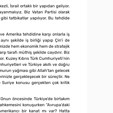
li, İsrail ortaklı bir yapıdan geliyor.
anmalıyız. Biz Vatan Partisi olarak
ibi tatbikatlar yapılıyor. Bu tehdide
l ve Amerika tehdidine karşı onlarla iş
 aynı şekilde iş birliği yapıp Çin’i de
ğimizde hem ekonomik hem de stratejik
rşı tarafı müthiş şekilde caydırır. Biz
iyor. Kuzey Kıbrıs Türk Cumhuriyeti’nin
uriyetleri ve Türkiye akıllı ve doğru
ağmurun yağması gibi Allah’tan gelecek
erinizle gerçekleşecek bir süreçtir. Ne
 Suriye konusu gerçekten çok kritik
dı. Onun öncesinde Türkiye’de birtakım
 mahkemesini konuşurken “Avrupa’daki
 Amerikancı bir kanat mı var? Hatta