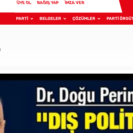
ÜYE OL
BAĞIŞ YAP
İMZA VER
PARTİ
BELGELER
ÇÖZÜMLER
PARTİ ÖRGÜ
1