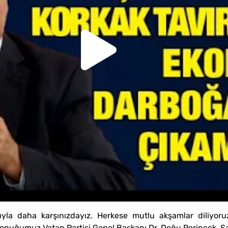
mıyla daha karşınızdayız. Herkese mutlu akşamlar diliyor
 Konuğumuz Vatan Partisi Genel Başkanı Dr. Doğu Perinçek. Sa