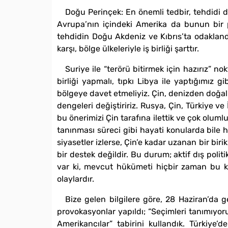
Doğu Perinçek: En önemli tedbir, tehdidi doğ
Avrupa’nın içindeki Amerika da bunun bir p
tehdidin Doğu Akdeniz ve Kıbrıs’ta odaklandığ
karşı, bölge ülkeleriyle iş birliği şarttır.
Suriye ile “terörü bitirmek için hazırız” no
birliği yapmalı, tıpkı Libya ile yaptığımız gi
bölgeye davet etmeliyiz. Çin, denizden doğal 
dengeleri değiştiririz. Rusya, Çin, Türkiye ve 
bu önerimizi Çin tarafına ilettik ve çok olumlu
tanınması süreci gibi hayati konularda bile 
siyasetler izlerse, Çin’e kadar uzanan bir bi
bir destek değildir. Bu durum; aktif dış polit
var ki, mevcut hükümeti hiçbir zaman bu k
olaylardır.
Bize gelen bilgilere göre, 28 Haziran’da g
provokasyonlar yapıldı; “Seçimleri tanımıyo
Amerikancılar” tabirini kullandık. Türkiye