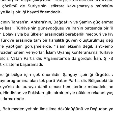
un çözümü de Suriye’nin istikrara kavuşmasıyla mümkü
e ile iş birliği hayati önemdedir.
yacının Tahran’ın, Ankara’nın, Bağdat’ın ve Şam’ın güçlenme
ve İsrail, Türkiye’nin güneydoğusu ve İran’ın batısında bir “ik
r. Dolayısıyla bu ülkeler arasındaki beraberlik mecburi ve k
e Türkiye arasında tam bir karşılıklı güven oluşturulmuş değ
rle yaptığım görüşmelerde, “İslam eksenli değil, anti-emper
 yüzden önem veriyorlar. İslam Uyanış Konferansı’na Türkiye
ilcisi Vatan Partisi’dir. Afganistan’da da gördük; İran, Şii-
ntik sistemi başaramadı.
eliği bölge için çok önemlidir. Şangay İşbirliği Örgütü, ar
yı programına alan tek parti Vatan Partisi’dir. Bölgedeki tü
ürkiye’nin de buraya dahil olması hem terörle mücadele h
, Hindistan ve Pakistan gibi birbirleriyle nükleer rekabet yaş
aldırmaktadır.
Batı medeniyetinin lime lime döküldüğünü ve Doğudan yeni