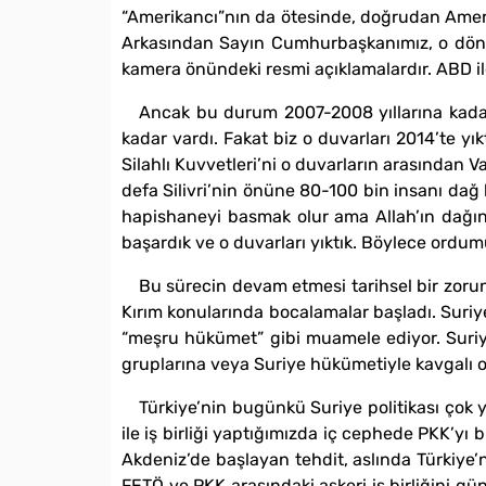
“Amerikancı”nın da ötesinde, doğrudan Amerik
Arkasından Sayın Cumhurbaşkanımız, o döne
kamera önündeki resmi açıklamalardır. ABD i
Ancak bu durum 2007-2008 yıllarına kadar sü
kadar vardı. Fakat biz o duvarları 2014’te yı
Silahlı Kuvvetleri’ni o duvarların arasından
defa Silivri’nin önüne 80-100 bin insanı dağ 
hapishaneyi basmak olur ama Allah’ın dağınd
başardık ve o duvarları yıktık. Böylece ordumu
Bu sürecin devam etmesi tarihsel bir zorun
Kırım konularında bocalamalar başladı. Suriye 
“meşru hükümet” gibi muamele ediyor. Suriye
gruplarına veya Suriye hükümetiyle kavgalı o
Türkiye’nin bugünkü Suriye politikası çok 
ile iş birliği yaptığımızda iç cephede PKK’yı 
Akdeniz’de başlayan tehdit, aslında Türkiye’n
FETÖ ve PKK arasındaki askeri iş birliğini gü