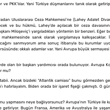
 PKK’lılar. Yani Türkiye düşmanlarını tanık olarak getirip, i
uradan Uluslararası Ceza Mahkemesi’ne (Lahey Adalet Diva
ecek ve bu hükmü, Lahey’de açılacak bir ceza davasının
anı Miloşeviç’i yargıladıkları yöntemin bir benzeri. Eğer bu
a mahkemesinde sanık olarak yargılamaya kalkışacaklar. İ
yacağını sanmıyorum ama sonuç itibarıyla bu kurumlar uy
rsüsünde; okkalı adamlar var. Yani Avrupa büyük sermayesi ve
de olan bir başkan yardımcısı orada bulunuyor. Avrupa Kon
or mu?
abii. Ancak bizdeki “Atlantik camiası” bunu görmezden geliy
ı hatırlayalım, Biden orada bir işaret fişeği çakmıştı. O
unu yapmasını neye bağlıyorsunuz? Avrupa’nın Türkiye ile k
getiriyor. Bugün Fransa, Amerika ve Avustralya ile yaşana