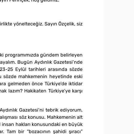
rlikte yönelteceğiz. Sayın Özçelik, siz
şamki programımızda gündem belirleyen
şlayalım. Bugün Aydınlık Gazetesi’nde
23-25 Eylül tarihleri arasında sözde
 Bu sözde mahkemenin heyetinde eski
dara gelmeden önce Türkiye’de iktidar
umak lazım? Hakikaten Türkiye’ye karşı
Aydınlık Gazetesi’ni tebrik ediyorum,
çalışması söz konusu. Mahkemenin alt
el insan hakları konusundaki en büyük
r. Tam bir “bozacının şahidi şıracı”