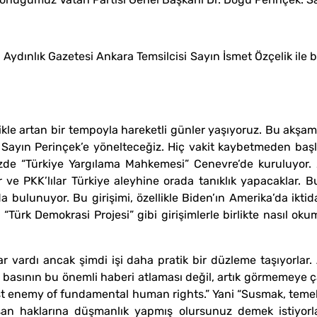
 Aydınlık Gazetesi Ankara Temsilcisi Sayın İsmet Özçelik ile bi
llikle artan bir tempoyla hareketli günler yaşıyoruz. Bu ak
zı Sayın Perinçek’e yönelteceğiz. Hiç vakit kaybetmeden ba
özde “Türkiye Yargılama Mahkemesi” Cenevre’de kuruluyor. 
 ve PKK’lılar Türkiye aleyhine orada tanıklık yapacaklar.
 bulunuyor. Bu girişimi, özellikle Biden’ın Amerika’da ikti
 “Türk Demokrasi Projesi” gibi girişimlerle birlikte nasıl ok
 vardı ancak şimdi işi daha pratik bir düzleme taşıyorlar. 
 basının bu önemli haberi atlaması değil, artık görmemeye 
test enemy of fundamental human rights.” Yani “Susmak, tem
nsan haklarına düşmanlık yapmış olursunuz demek istiyorla