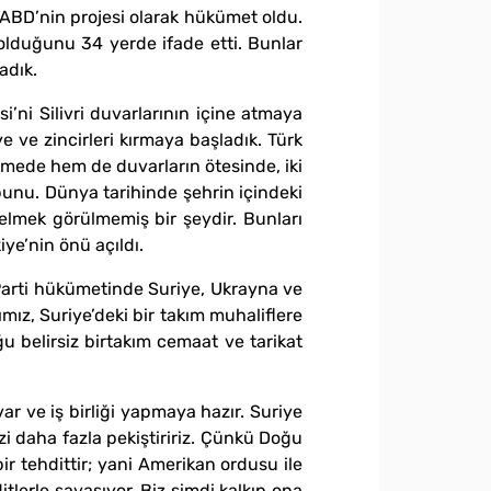
 ABD’nin projesi olarak hükümet oldu.
lduğunu 34 yerde ifade etti. Bunlar
adık.
i’ni Silivri duvarlarının içine atmaya
e ve zincirleri kırmaya başladık. Türk
emede hem de duvarların ötesinde, iki
 bunu. Dünya tarihinde şehrin içindeki
elmek görülmemiş bir şeydir. Bunları
iye’nin önü açıldı.
 Parti hükümetinde Suriye, Ukrayna ve
ımız, Suriye’deki bir takım muhaliflere
 belirsiz birtakım cemaat ve tarikat
ar ve iş birliği yapmaya hazır. Suriye
izi daha fazla pekiştiririz. Çünkü Doğu
r tehdittir; yani Amerikan ordusu ile
tlerle savaşıyor. Biz şimdi kalkıp ona