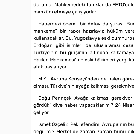
durumu. Mahkemedeki tanıklar da FETÖ’cüler ve
mahkûm etmeye çalışıyorlar.
Haberdeki önemli bir detay da şurası: B
mahkeme”, bir rapor hazırlayıp hüküm ver
kullanacaklar. Bu, Yugoslavya eski cumhurbaşk
Erdoğan gibi isimleri de uluslararası cez
Türkiye’nin bu girişimin altından kalkama
Hakları Mahkemesi’nin eski hâkimleri yargı kü
atak başlatıyor.
M.K.: Avrupa Konseyi’nden de halen görev
olması, Türkiye’nin ayağa kalkması gerekmiy
Doğu Perinçek: Ayağa kalkması gerekiyor t
gördük” diye haber yapacaklar mı? 24 Nisan’
geliyor.
İsmet Özçelik: Peki efendim, Avrupa’nın b
değil mi? Merkel de zaman zaman bunu dile 