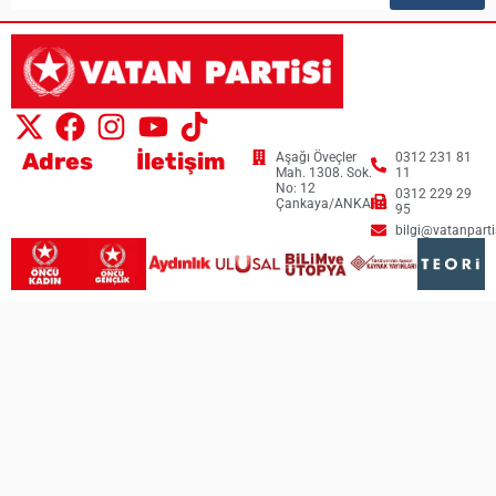
Adres
İletişim
Aşağı Öveçler
0312 231 81
Mah. 1308. Sok.
11
No: 12
0312 229 29
Çankaya/ANKARA
95
bilgi@vatanpartis