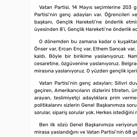
Vatan Partisi, 14 Mayıs seçimlerine 203 g
Partisi’nin genç adayları var. Öğrencileri v
başkanı, Gençlik Hareketi’ne önderlik etmi
üyesinden 8’i, Gençlik Hareketi’ne önderlik e
O dönemden bu zamana kadar o kuşaktan te
Önser var, Ercan Enç var, Ethem Sancak var, 
kaldı. Böyle bir birikime yaslanıyoruz. Nam
cesaretine, özgüvenine yaslanıyoruz. Belgrad
mirasına yaslanıyoruz. O yüzden gençlik içeris
Vatan Partisi’nin genç adayları; Silivri 
geçiren, Amerikancıların dizlerini titreten,
arayan, teslimiyetçi adaylıklara prim verme
politikalarını sizlerin Genel Başkanımıza so
sorular, sipariş sorular yok. Herkes istediğini
Ben ilk sözü Genel Başkanımıza veriyorum
mirasa yaslandığını ve Vatan Partisi’nin 68 ge