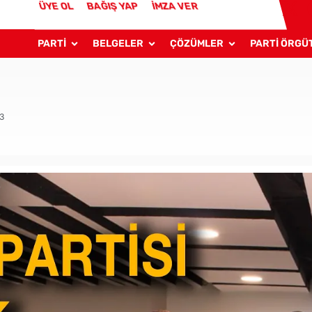
ÜYE OL
BAĞIŞ YAP
İMZA VER
PARTİ
BELGELER
ÇÖZÜMLER
PARTİ ÖRGÜ
23