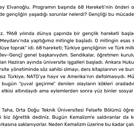
y Elvanoğlu. Programın başında 68 Hareketi’nin önderi 
nde gençliğin yaşadığı sorunlar nelerdi? Gençliği bu mücad
z. 1968 yılında dünya çapında bir gençlik hareketi başlad
eydanı’nda yaptığımız mitingle başladı. O mitingin esas s
üye toprak” idi. 68 hareketi; Türkiye gençliğinin ve Türk mill
ev-Genç) genel başkanıydım. Sendikalar, öğretmen kuruluşl
dan Haziran ayında üniversite işgalleri başladı. Ankara Huk
rsite yönetiminde söz sahibi olmayı, ders kitaplarının ve bursla
msız Türkiye, NATO’ya hayır ve Amerika’nın defolmasıydı. M
i bugün “çuval geçirme” denilen olayların kökleri oradadı
tkisi altındaydı ama eylemlerden sonra yüz binler sosyal d
m Taha, Orta Doğu Teknik Üniversitesi Felsefe Bölümü öğr
i biz öğrettik dediniz. Bugün Kemalizm’e saldıranlar da k
rkasına saklanıyorlar. Neden Kemalizm üzerine bu kadar çal