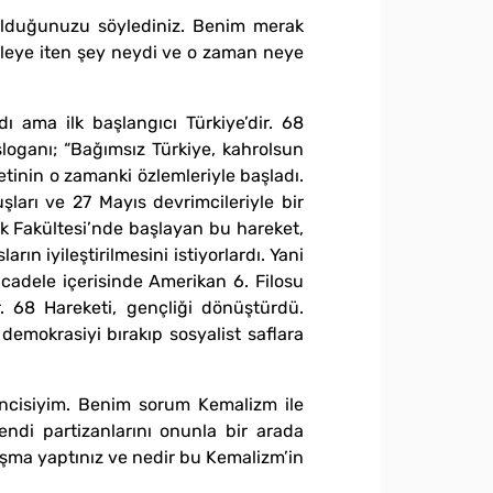
olduğunuzu söylediniz. Benim merak
eleye iten şey neydi ve o zaman neye
ı ama ilk başlangıcı Türkiye’dir. 68
loganı; “Bağımsız Türkiye, kahrolsun
etinin o zamanki özlemleriyle başladı.
arı ve 27 Mayıs devrimcileriyle bir
uk Fakültesi’nde başlayan bu hareket,
rın iyileştirilmesini istiyorlardı. Yani
ücadele içerisinde Amerikan 6. Filosu
r. 68 Hareketi, gençliği dönüştürdü.
emokrasiyi bırakıp sosyalist saflara
encisiyim. Benim sorum Kemalizm ile
endi partizanlarını onunla bir arada
ışma yaptınız ve nedir bu Kemalizm’in