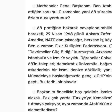
— Merhabalar Genel Başkanım. Ben Atabe
ettiğim soru şu: O zamanlar, yani 68 süreci
özlem duyuyordunuz?
— 68 pratiğine bakarak cevaplandırabiliri
hareketi, 29 Nisan 1968 günü Ankara Zafer M
Amerika, NATO’dan çıkacağız, herkese iş, köyl
Ben o zaman Fikir Kulüpleri Federasyonu (D
“Devrimciler Güç Birliği” kurmuştuk. Arkasın
İstanbul’a ve İzmir’e yayıldı. Öğrenciler ünive
68’in talepleri; demokratik üniversite, bağı
askerlerinin bir kısmı denize döküldü; yan
Mücadeleye başladığımızda gençlik CHP’nin e
geçti. Bu, tarihi bir olaydır.
— Başkanım öncelikle hoş geldiniz. İsmi
alakalı. Pek çok yerde Türkiye’ye Kemalizm’
tutmaya çalışıyor, aynı zamanda Atatürk’ün a
alametifarikası?