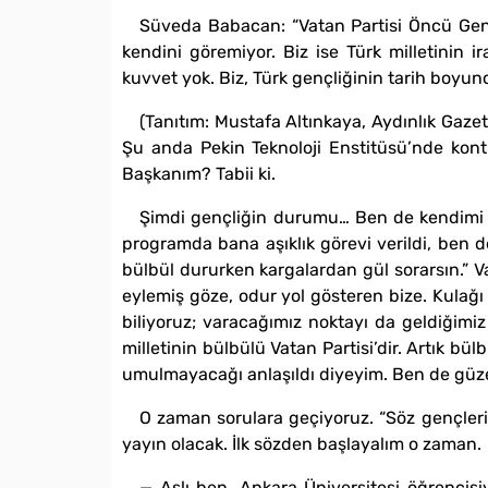
Süveda Babacan: “Vatan Partisi Öncü Gençli
kendini göremiyor. Biz ise Türk milletinin i
kuvvet yok. Biz, Türk gençliğinin tarih boyu
(Tanıtım: Mustafa Altınkaya, Aydınlık Gaze
Şu anda Pekin Teknoloji Enstitüsü’nde kont
Başkanım? Tabii ki.
Şimdi gençliğin durumu… Ben de kendimi h
programda bana aşıklık görevi verildi, ben d
bülbül dururken kargalardan gül sorarsın.” 
eylemiş göze, odur yol gösteren bize. Kulağı sağ
biliyoruz; varacağımız noktayı da geldiğimi
milletinin bülbülü Vatan Partisi’dir. Artık 
umulmayacağı anlaşıldı diyeyim. Ben de güzel
O zaman sorulara geçiyoruz. “Söz gençlerin
yayın olacak. İlk sözden başlayalım o zaman.
— Aslı ben, Ankara Üniversitesi öğrencisi