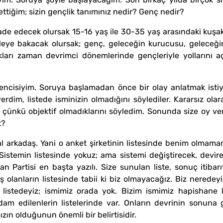
ettiğim; sizin gençlik tanımınız nedir? Genç nedir?
fade edecek olursak 15-16 yaş ile 30-35 yaş arasındaki kuşa
leye bakacak olursak; genç, geleceğin kurucusu, geleceği
kları zaman devrimci dönemlerinde gençleriyle yollarını aç
encisiyim. Soruya başlamadan önce bir olay anlatmak istiyo
verdim, listede isminizin olmadığını söylediler. Kararsız ol
ştık çünkü objektif olmadıklarını söyledim. Sonunda size oy
k?
 arkadaş. Yani o anket şirketinin listesinde benim olmama
 Sistemin listesinde yokuz; ama sistemi değiştirecek, devi
n Partisi en başta yazılı. Size sunulan liste, sonuç itibarıy
ş olanların listesinde tabii ki biz olmayacağız. Biz neredey
listedeyiz; ismimiz orada yok. Bizim ismimiz hapishane list
e idam edilenlerin listelerinde var. Onların devrinin sonuna g
ın olduğunun önemli bir belirtisidir.