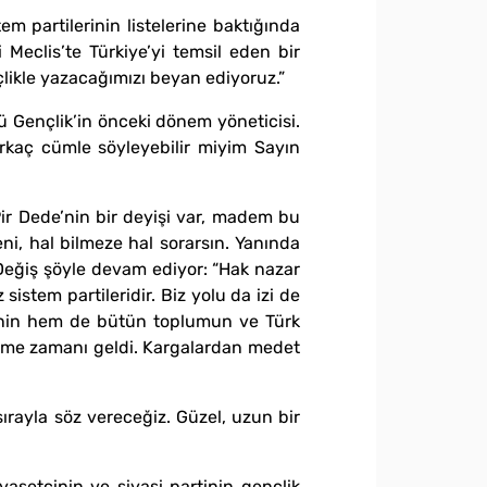
m partilerinin listelerine baktığında
 Meclis’te Türkiye’yi temsil eden bir
çlikle yazacağımızı beyan ediyoruz.”
cü Gençlik’in önceki dönem yöneticisi.
irkaç cümle söyleyebilir miyim Sayın
r Dede’nin bir deyişi var, madem bu
ni, hal bilmeze hal sorarsın. Yanında
Değiş şöyle devam ediyor: “Hak nazar
 sistem partileridir. Biz yolu da izi de
şçinin hem de bütün toplumun ve Türk
rleme zamanı geldi. Kargalardan medet
ırayla söz vereceğiz. Güzel, uzun bir
asetçinin ve siyasi partinin gençlik