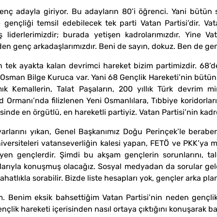
enç adayla giriyor. Bu adayların 80’i öğrenci. Yani bütün 
e gençliği temsil edebilecek tek parti Vatan Partisi’dir. Va
ş liderlerimizdir; burada yetişen kadrolarımızdır. Yine V
den genç arkadaşlarımızdır. Beni de sayın, dokuz. Ben de gen
k ayakta kalan devrimci hareket bizim partimizdir. 68’de
Osman Bilge Kuruca var. Yani 68 Gençlik Hareketi’nin bütün 
ık Kemallerin, Talat Paşaların, 200 yıllık Türk devrim mira
 Ormanı’nda filizlenen Yeni Osmanlılara, Tıbbiye koridorları
inde en örgütlü, en hareketli partiyiz. Vatan Partisi’nin kadro
duvarlarını yıkan, Genel Başkanımız Doğu Perinçek’le berabe
 üniversiteleri vatanseverliğin kalesi yapan, FETÖ ve PKK’y
yen gençlerdir. Şimdi bu akşam gençlerin sorunlarını, tale
rularıyla konuşmuş olacağız. Sosyal medyadan da sorular gel
 rahatlıkla sorabilir. Bizde liste hesapları yok, gençler arka p
. Benim eksik bahsettiğim Vatan Partisi’nin neden gençlik
nçlik hareketi içerisinden nasıl ortaya çıktığını konuşarak ba