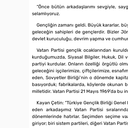
“Önce bütün arkadaşlarımı sevgiyle, sayg
selamlıyoruz.
Gençliğin zamanı geldi. Büyük kararlar, bü
geleceğin sahipleri de gençlerdir. Bizler J
devlet kuruculuğu, devrim yapma ve cumhuri
Vatan Partisi gençlik ocaklarından kurul
kurduğumuzda, Siyasal Bilgiler, Hukuk, Dil v
partiyi kurdular. Onların özelliği örgütlü olm
geleceğini işçilerimize, çiftçilerimize, esna
eden, Sovyetler Birliği’nin o dönemde kapital
basıyorduk; fabrikalarda, köylerde okunan b
milletidir. Vatan Partisi 21 Mayıs 1969’da bu i
Kayan Çetin: “Türkiye Gençlik Birliği Genel
eden arkadaşımız Vatan Partisi sıralarınd
dönemlerinde hatırlar. Seçimden seçime vaat
giriyor; biri sistem partileri, diğeri Vatan Partis