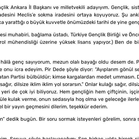
k Ankara İl Başkanı ve milletvekili adayıyım. Gençlik, siste
radesini Meclis’e sokma iradesini ortaya koyuyoruz. Şu anki
nca yarattığı o büyük kuvvetle önümüzdeki tarihi de yine gen
tesi muhabiri, bağlama üstadı, Türkiye Gençlik Birliği ve Ön
rol mühendisliği üzerine yüksek lisans yapıyor.) Ben de b
âlâ genç sayıyorum, mezun olalı bayağı oldu desem de. Pi
e onu icra edeyim. Pir Dede şöyle diyor: “Ayıplarım gönül se
Vatan Partisi bülbüldür; kimse kargalardan medet ummasın. 
ır, dilsize iklim iklim yol sorarsın.” Onlar kulağı sağır, dilsiz
z yeri de çok iyi biliyoruz. Hem gençliğin hem çiftçinin, i
bülbüle kulak verme, onun sedasıyla hoş olma ve geleceğe ile
 bir yayın geçmesini dilerim, teşekkür ederim.
” dedik bugün. Bir soru sormak isteyenleri görelim, sonra s
yim. Soruya şöyle başlayacağım: Son birkaç yılda birçok siy