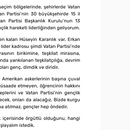
seçim bölgelerinde, şehirlerde Vatan
tan Partisi’nin 30 büyükşehirde 15 il
atan Partisi Başkanlık Kurulu’nun 13
çlik hareketi liderliğinden geliyorum.
n kalan Hüseyin Karanlık var, Erkan
lider kadrosu şimdi Vatan Partisi’nde
sının birikimine, teşkilat mirasına,
nda yankılanan teşkilatçılığa, devrim
ları genç, dimdik ve diridir.
r Amerikan askerlerinin başına çuval
a müsaade etmeyen, öğrencinin hakkını
plerini ve Vatan Partisi’nin gençlik
ecek, onları da alacağız. Bizde kurgu
lana atılmaz, gençler hep öndedir.
 içerisinde örgütlü olduğunu, hangi
şlayalım istedik.