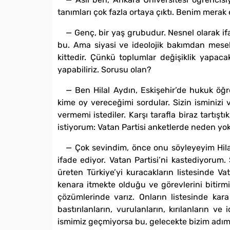
tanımları çok fazla ortaya çıktı. Benim merak 
— Genç, bir yaş grubudur. Nesnel olarak i
bu. Ama siyasi ve ideolojik bakımdan mese
kittedir. Çünkü toplumlar değişiklik yapaca
yapabiliriz. Sorusu olan?
— Ben Hilal Aydın, Eskişehir’de hukuk öğr
kime oy vereceğimi sordular. Sizin isminizi 
vermemi istediler. Karşı tarafla biraz tartı
istiyorum: Vatan Partisi anketlerde neden yo
— Çok sevindim, önce onu söyleyeyim Hilal
ifade ediyor. Vatan Partisi’ni kastediyorum.
üreten Türkiye’yi kuracakların listesinde Vata
kenara itmekte olduğu ve görevlerini bitirmi
çözümlerinde varız. Onların listesinde kara 
bastırılanların, vurulanların, kırılanların v
ismimiz geçmiyorsa bu, gelecekte bizim adımız