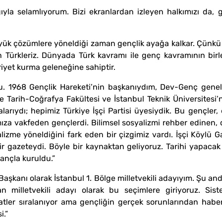
ıyla selamlıyorum. Bizi ekranlardan izleyen halkımızı da,
yük çözümlere yöneldiği zaman gençlik ayağa kalkar. Çünkü bü
ön Türkleriz. Dünyada Türk kavramı ile genç kavramının birl
yet kurma geleneğine sahiptir.
du. 1968 Gençlik Hareketi’nin başkanıydım, Dev-Genç genel
e Tarih-Coğrafya Fakültesi ve İstanbul Teknik Üniversitesi’
alarıydı; hepimiz Türkiye İşçi Partisi üyesiydik. Bu gençler,
fımıza vakfeden gençlerdi. Bilimsel sosyalizmi rehber edinen
izme yöneldiğini fark eden bir çizgimiz vardı. İşçi Köylü Ga
ir gazeteydi. Böyle bir kaynaktan geliyoruz. Tarihi yapacak
nançla kuruldu.”
 Başkanı olarak İstanbul 1. Bölge milletvekili adayıyım. Şu an
an milletvekili adayı olarak bu seçimlere giriyoruz. Sis
ler sıralanıyor ama gençliğin gerçek sorunlarından habersi
i.”