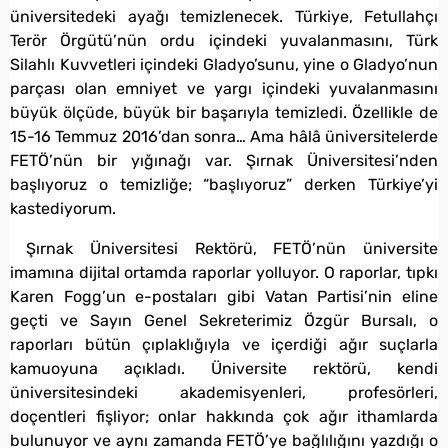
üniversitedeki ayağı temizlenecek. Türkiye, Fetullahçı
Terör Örgütü’nün ordu içindeki yuvalanmasını, Türk
Silahlı Kuvvetleri içindeki Gladyo’sunu, yine o Gladyo’nun
parçası olan emniyet ve yargı içindeki yuvalanmasını
büyük ölçüde, büyük bir başarıyla temizledi. Özellikle de
15-16 Temmuz 2016’dan sonra… Ama hâlâ üniversitelerde
FETÖ’nün bir yığınağı var. Şırnak Üniversitesi’nden
başlıyoruz o temizliğe; “başlıyoruz” derken Türkiye’yi
kastediyorum.
Şırnak Üniversitesi Rektörü, FETÖ’nün üniversite
imamına dijital ortamda raporlar yolluyor. O raporlar, tıpkı
Karen Fogg’un e-postaları gibi Vatan Partisi’nin eline
geçti ve Sayın Genel Sekreterimiz Özgür Bursalı, o
raporları bütün çıplaklığıyla ve içerdiği ağır suçlarla
kamuoyuna açıkladı. Üniversite rektörü, kendi
üniversitesindeki akademisyenleri, profesörleri,
doçentleri fişliyor; onlar hakkında çok ağır ithamlarda
bulunuyor ve aynı zamanda FETÖ’ye bağlılığını yazdığı o