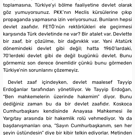
toplamasına, Türkiye’yi bölme faaliyetine devlet olarak
göz yumuyorsunuz. PKK’nın Meclis kürsülerine çıkıp
propaganda yapmasına izin veriyorsunuz. Bunların hepsi
devlet zaafıdır. FETÖ’nün rektörlükleri ele geçirmesi
karşısında Türk devletinde ne var? Bir atalet var. Devlette
bir zaaf, bir çözülme, bir dağınıklık var. Yani Atatürk
dönemindeki devlet gibi değil; hatta 1960’lardaki,
70’lerdeki devlet gibi de değil bugünkü devlet. Bunu
görmemiz son derece önemlidir çünkü bunu görmeden
Türkiye’nin sorunlarını çözemeyiz.
Devlet zaaf içindeyken, devlet maalesef Tayyip
Erdoğanlar tarafından yönetiliyor. Ve Tayyip Erdoğan,
“Ben mahkemelerin üzerinde hakemim” diyor. Bunu
dediğiniz zaman bu da bir devlet zaafıdır. Koskoca
Cumhurbaşkanı kendisinde Anayasa Mahkemesi ile
Yargıtay arasında bir hakemlik rolü vehmediyor. Ya da
başdanışmanları ona, “Sayın Cumhurbaşkanım, sen her
şeyin üstündesin” diye bir kibir telkin ediyorlar. Metinden