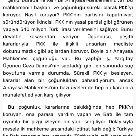
Şimdi burada ne var? Bir Anayasa Mahkememiz var; bu
mahkemenin başkanı ve çoğunluğu sürekli olarak PKK’yı
koruyor. Nasıl koruyor? PKK’nın partisini kapatmıyor,
süründürüyor. İkincisi, PKK’nın yasal partisi gibi görünen
yapıya 540 milyon Türk lirası verilmesini sağlıyor. Bunu
devletin kasasından veriyor. Üçüncüsü, çeşitli
kararlarıyla PKK ile ilişkili unsurları mecliste
dokunulmazlık gibi açılardan koruyor. Böyle bir Anayasa
Mahkemesi çoğunluğu var. Bu yaptığı iş, Yargıtay
Üçüncü Ceza Dairesi’nin saptadığı gibi, en sonunda suç
boyutuna varmış durumda. Sürekli PKK’yı besleyen,
kararlar alan bir çoğunluktan bahsediyorum; ancak
Anayasa Mahkemesi’nin bazı üyeleri de hep bu kararlara
muhalefet ediyor, karşı çıkıyor.
Bu çoğunluk, kararlarına bakıldığında hep PKK’yı
koruyan, ona parasal yardım yapan ve Batı ile tam
uyumlu bir çizgi izleyen bir yapı sergiliyor. Dolayısıyla
mesele iki mahkeme arasındaki içtihat farkı değil; Türkiye