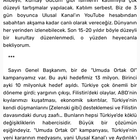
Alibeyli, Kuntay Gücüm gibi isimlerin katılımıyla çok
düzeyli tartışmalar yapılacak. Katılım serbest. Biz de 3
gün boyunca Ulusal Kanal’ın YouTube hesabından
sabahtan akşama kadar canlı olarak vereceğiz. Dünyanın
her yerinden izlenebilecek. Son 15-20 yıldır böyle düzeyli
bir kurultay düzenlenmedi, o yüzden heyecanla
bekliyorum.
***
Sayın Genel Başkanım, bir de “Umuda Ortak Ol”
kampanyamız var. Bu ayki hedefimiz 13 milyon. Birinci
ayki 10 milyonluk hedef aşıldı. Türkiye çok önemli bir
döneme girdi; yargının çıkışı, Filistin’deki olaylar, ABD’nin
kıyılarımızı kuşatması, ekonomik sıkıntılar, Türkiye’nin
kendi düşmanlarını (Zelenski gibi) desteklemesi ve Filistin
davasındaki duruş zaafı… Bunların hepsi Türkiye’de köklü
değişikliklerin habercisidir. Büyük bir çözümün
eşiğindeyiz. “Umuda Ortak Ol” kampanyası, Türkiye’nin
yeni kararının medyasını, yani Ulusal Kanal’ı ve Aydınlık’ı