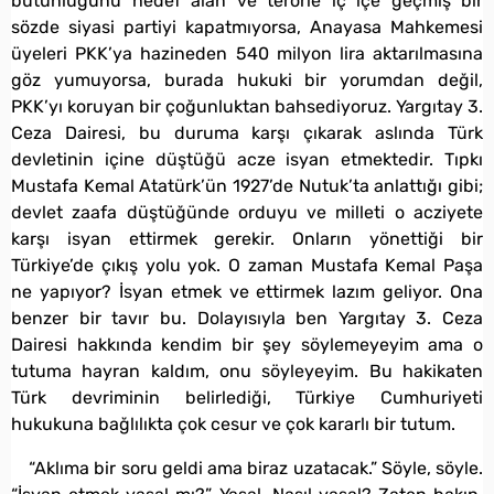
bütünlüğünü hedef alan ve terörle iç içe geçmiş bir
sözde siyasi partiyi kapatmıyorsa, Anayasa Mahkemesi
üyeleri PKK’ya hazineden 540 milyon lira aktarılmasına
göz yumuyorsa, burada hukuki bir yorumdan değil,
PKK’yı koruyan bir çoğunluktan bahsediyoruz. Yargıtay 3.
Ceza Dairesi, bu duruma karşı çıkarak aslında Türk
devletinin içine düştüğü acze isyan etmektedir. Tıpkı
Mustafa Kemal Atatürk’ün 1927’de Nutuk’ta anlattığı gibi;
devlet zaafa düştüğünde orduyu ve milleti o acziyete
karşı isyan ettirmek gerekir. Onların yönettiği bir
Türkiye’de çıkış yolu yok. O zaman Mustafa Kemal Paşa
ne yapıyor? İsyan etmek ve ettirmek lazım geliyor. Ona
benzer bir tavır bu. Dolayısıyla ben Yargıtay 3. Ceza
Dairesi hakkında kendim bir şey söylemeyeyim ama o
tutuma hayran kaldım, onu söyleyeyim. Bu hakikaten
Türk devriminin belirlediği, Türkiye Cumhuriyeti
hukukuna bağlılıkta çok cesur ve çok kararlı bir tutum.
“Aklıma bir soru geldi ama biraz uzatacak.” Söyle, söyle.