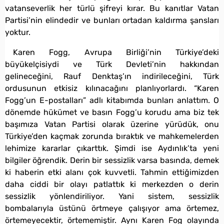
vatanseverlik her türlü şifreyi kırar. Bu kanıtlar Vatan
Partisi’nin elindedir ve bunları ortadan kaldırma şansları
yoktur.
Karen Fogg, Avrupa Birliği’nin Türkiye’deki
büyükelçisiydi ve Türk Devleti’nin hakkından
gelineceğini, Rauf Denktaş’ın indirileceğini, Türk
ordusunun etkisiz kılınacağını planlıyorlardı. “Karen
Fogg’un E-postalları” adlı kitabımda bunları anlattım. O
dönemde hükümet ve basın Fogg’u korudu ama biz tek
başımıza Vatan Partisi olarak üzerine yürüdük, onu
Türkiye’den kaçmak zorunda bıraktık ve mahkemelerden
lehimize kararlar çıkarttık. Şimdi ise Aydınlık’ta yeni
bilgiler öğrendik. Derin bir sessizlik varsa basında, demek
ki haberin etki alanı çok kuvvetli. Tahmin ettiğimizden
daha ciddi bir olayı patlattık ki merkezden o derin
sessizlik yönlendiriliyor. Yani sistem, sessizlik
bombalarıyla üstünü örtmeye çalışıyor ama örtemez,
örtemeyecektir, örtememiştir. Aynı Karen Fog olayında