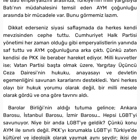
ile Batı emperyalizmi arasında, Türkiye’nin milli yargısıyla
Batı’nın müdahalesini temsil eden AYM çoğunluğu
arasında bir mücadele var. Bunu görmemiz lazım.
Dikkat ederseniz siyasi saflaşmada da herkes kendi
mevzisinden cephe tuttu. Cumhuriyet Halk Partisi
yönetimi her zaman olduğu gibi emperyalistlerin yanında
saf tuttu ve AYM çoğunluğuna arka çıktı. Çünkü zaten
kendisi de PKK ile beraber hareket ediyor. Milli kuvvetler
ise; Vatan Partisi başta olmak üzere, Yargıtay Üçüncü
Ceza Dairesi’nin hukuku, anayasayı ve devletin
egemenliğini savunan kararlarını destekledi. Yani herkes
olayı bir hukuk yorumu olarak değil, bir milli mesele
olarak gördü ve ona göre tavrını aldı.
Barolar Birliği’nin aldığı tutuma gelince; Ankara
Barosu, İstanbul Barosu, İzmir Barosu… Hepsi LGBT’yi
savunuyor. Niye bir anda LGBT’ye geldik? Çünkü konu
AYM ile sınırlı değil. PKK’yı korumakla LGBT’yi Türkiye’de
kültürel ve ideolojik olarak yaymak aynı şeydir; ikisi de