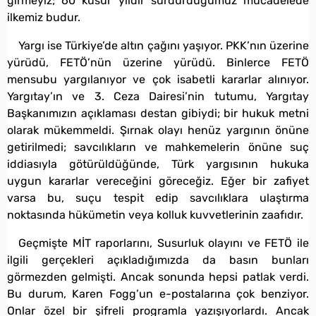
girmeyiz; 60 küsur yıldır sürdürdüğümüz mücadelede
ilkemiz budur.
Yargı ise Türkiye’de altın çağını yaşıyor. PKK’nın üzerine
yürüdü, FETÖ’nün üzerine yürüdü. Binlerce FETÖ
mensubu yargılanıyor ve çok isabetli kararlar alınıyor.
Yargıtay’ın ve 3. Ceza Dairesi’nin tutumu, Yargıtay
Başkanımızın açıklaması destan gibiydi; bir hukuk metni
olarak mükemmeldi. Şırnak olayı henüz yargının önüne
getirilmedi; savcılıkların ve mahkemelerin önüne suç
iddiasıyla götürüldüğünde, Türk yargısının hukuka
uygun kararlar vereceğini göreceğiz. Eğer bir zafiyet
varsa bu, suçu tespit edip savcılıklara ulaştırma
noktasında hükümetin veya kolluk kuvvetlerinin zaafıdır.
Geçmişte MİT raporlarını, Susurluk olayını ve FETÖ ile
ilgili gerçekleri açıkladığımızda da basın bunları
görmezden gelmişti. Ancak sonunda hepsi patlak verdi.
Bu durum, Karen Fogg’un e-postalarına çok benziyor.
Onlar özel bir şifreli programla yazışıyorlardı. Ancak