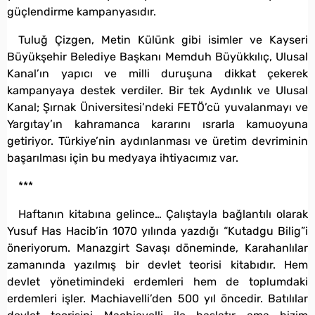
güçlendirme kampanyasıdır.
Tuluğ Çizgen, Metin Külünk gibi isimler ve Kayseri
Büyükşehir Belediye Başkanı Memduh Büyükkılıç, Ulusal
Kanal’ın yapıcı ve milli duruşuna dikkat çekerek
kampanyaya destek verdiler. Bir tek Aydınlık ve Ulusal
Kanal; Şırnak Üniversitesi’ndeki FETÖ’cü yuvalanmayı ve
Yargıtay’ın kahramanca kararını ısrarla kamuoyuna
getiriyor. Türkiye’nin aydınlanması ve üretim devriminin
başarılması için bu medyaya ihtiyacımız var.
***
Haftanın kitabına gelince… Çalıştayla bağlantılı olarak
Yusuf Has Hacib’in 1070 yılında yazdığı “Kutadgu Bilig”i
öneriyorum. Manazgirt Savaşı döneminde, Karahanlılar
zamanında yazılmış bir devlet teorisi kitabıdır. Hem
devlet yönetimindeki erdemleri hem de toplumdaki
erdemleri işler. Machiavelli’den 500 yıl öncedir. Batılılar