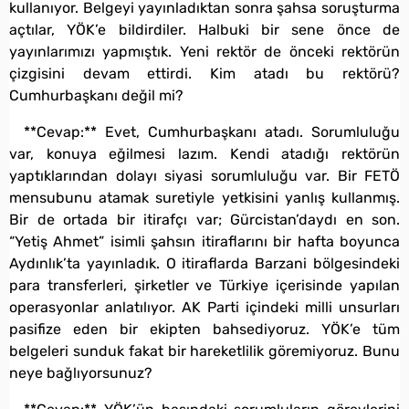
kullanıyor. Belgeyi yayınladıktan sonra şahsa soruşturma
açtılar, YÖK’e bildirdiler. Halbuki bir sene önce de
yayınlarımızı yapmıştık. Yeni rektör de önceki rektörün
çizgisini devam ettirdi. Kim atadı bu rektörü?
Cumhurbaşkanı değil mi?
**Cevap:** Evet, Cumhurbaşkanı atadı. Sorumluluğu
var, konuya eğilmesi lazım. Kendi atadığı rektörün
yaptıklarından dolayı siyasi sorumluluğu var. Bir FETÖ
mensubunu atamak suretiyle yetkisini yanlış kullanmış.
Bir de ortada bir itirafçı var; Gürcistan’daydı en son.
“Yetiş Ahmet” isimli şahsın itiraflarını bir hafta boyunca
Aydınlık’ta yayınladık. O itiraflarda Barzani bölgesindeki
para transferleri, şirketler ve Türkiye içerisinde yapılan
operasyonlar anlatılıyor. AK Parti içindeki milli unsurları
pasifize eden bir ekipten bahsediyoruz. YÖK’e tüm
belgeleri sunduk fakat bir hareketlilik göremiyoruz. Bunu
neye bağlıyorsunuz?