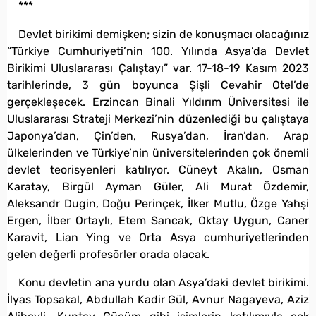
***
Devlet birikimi demişken; sizin de konuşmacı olacağınız
“Türkiye Cumhuriyeti’nin 100. Yılında Asya’da Devlet
Birikimi Uluslararası Çalıştayı” var. 17-18-19 Kasım 2023
tarihlerinde, 3 gün boyunca Şişli Cevahir Otel’de
gerçekleşecek. Erzincan Binali Yıldırım Üniversitesi ile
Uluslararası Strateji Merkezi’nin düzenlediği bu çalıştaya
Japonya’dan, Çin’den, Rusya’dan, İran’dan, Arap
ülkelerinden ve Türkiye’nin üniversitelerinden çok önemli
devlet teorisyenleri katılıyor. Cüneyt Akalın, Osman
Karatay, Birgül Ayman Güler, Ali Murat Özdemir,
Aleksandr Dugin, Doğu Perinçek, İlker Mutlu, Özge Yahşi
Ergen, İlber Ortaylı, Etem Sancak, Oktay Uygun, Caner
Karavit, Lian Ying ve Orta Asya cumhuriyetlerinden
gelen değerli profesörler orada olacak.
Konu devletin ana yurdu olan Asya’daki devlet birikimi.
İlyas Topsakal, Abdullah Kadir Gül, Avnur Nagayeva, Aziz