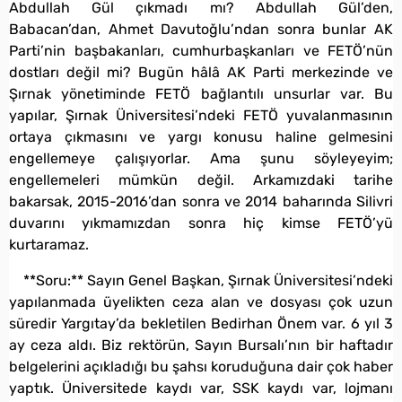
Abdullah Gül çıkmadı mı? Abdullah Gül’den,
Babacan’dan, Ahmet Davutoğlu’ndan sonra bunlar AK
Parti’nin başbakanları, cumhurbaşkanları ve FETÖ’nün
dostları değil mi? Bugün hâlâ AK Parti merkezinde ve
Şırnak yönetiminde FETÖ bağlantılı unsurlar var. Bu
yapılar, Şırnak Üniversitesi’ndeki FETÖ yuvalanmasının
ortaya çıkmasını ve yargı konusu haline gelmesini
engellemeye çalışıyorlar. Ama şunu söyleyeyim;
engellemeleri mümkün değil. Arkamızdaki tarihe
bakarsak, 2015-2016’dan sonra ve 2014 baharında Silivri
duvarını yıkmamızdan sonra hiç kimse FETÖ’yü
kurtaramaz.
**Soru:** Sayın Genel Başkan, Şırnak Üniversitesi’ndeki
yapılanmada üyelikten ceza alan ve dosyası çok uzun
süredir Yargıtay’da bekletilen Bedirhan Önem var. 6 yıl 3
ay ceza aldı. Biz rektörün, Sayın Bursalı’nın bir haftadır
belgelerini açıkladığı bu şahsı koruduğuna dair çok haber
yaptık. Üniversitede kaydı var, SSK kaydı var, lojmanı