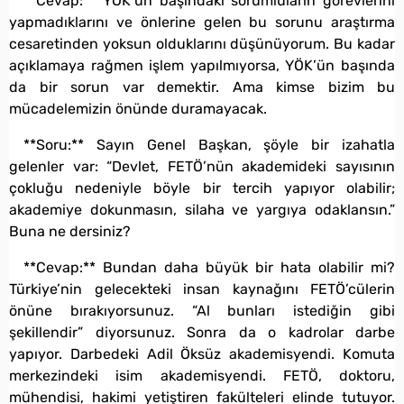
**Cevap:** YÖK’ün başındaki sorumluların görevlerini
yapmadıklarını ve önlerine gelen bu sorunu araştırma
cesaretinden yoksun olduklarını düşünüyorum. Bu kadar
açıklamaya rağmen işlem yapılmıyorsa, YÖK’ün başında
da bir sorun var demektir. Ama kimse bizim bu
mücadelemizin önünde duramayacak.
**Soru:** Sayın Genel Başkan, şöyle bir izahatla
gelenler var: “Devlet, FETÖ’nün akademideki sayısının
çokluğu nedeniyle böyle bir tercih yapıyor olabilir;
akademiye dokunmasın, silaha ve yargıya odaklansın.”
Buna ne dersiniz?
**Cevap:** Bundan daha büyük bir hata olabilir mi?
Türkiye’nin gelecekteki insan kaynağını FETÖ’cülerin
önüne bırakıyorsunuz. “Al bunları istediğin gibi
şekillendir” diyorsunuz. Sonra da o kadrolar darbe
yapıyor. Darbedeki Adil Öksüz akademisyendi. Komuta
merkezindeki isim akademisyendi. FETÖ, doktoru,
mühendisi, hakimi yetiştiren fakülteleri elinde tutuyor.