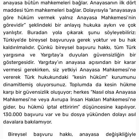
anayasa bütün mahkemeleri bağlar. Anayasanın ilk dört
maddesi tüm mahkemeleri bağlar. Dolayısıyla “anayasaya
göre hüküm vermek yalnız Anayasa Mahkemesi’nin
görevidir” şeklindeki bir anlayış hukuka aykırı ve çok
yanlıştır. Buradan yola çıkarak şunu söyleyebiliriz:
Türkiye’de bireysel başvuruya gerek yoktur ve bu hak
kaldırılmalıdır. Çünkü bireysel başvuru hakkı, tüm Türk
yargısına ve Yargıtay’a duyulan güvensizliğin bir
göstergesidir. Yargıtay’ın anayasa açısından bir karar
vermesi gerekirken, siz yetkiyi Anayasa Mahkemesi’ne
vererek Türk hukukundaki “kesin hüküm” kurumunu
dinamitlemiş oluyorsunuz. Toplumda da kesin hükme
karşı bir güvensizlik oluşuyor; herkes “Nasıl olsa Anayasa
Mahkemesi’ne veya Avrupa İnsan Hakları Mahkemesi’ne
gider, bu hükmü iptal ettiririm” düşüncesine kapılıyor.
130.000 başvuru var ve bu dosya yükünden dolayı asıl
davalara bakılamıyor.
Bireysel başvuru hakkı, anayasa değişikliğiyle