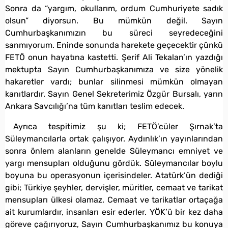
Sonra da “yargım, okullarım, ordum Cumhuriyete sadık
olsun” diyorsun. Bu mümkün değil. Sayın
Cumhurbaşkanımızın bu süreci seyredeceğini
sanmıyorum. Eninde sonunda harekete geçecektir çünkü
FETÖ onun hayatına kastetti. Şerif Ali Tekalan’ın yazdığı
mektupta Sayın Cumhurbaşkanımıza ve size yönelik
hakaretler vardı; bunlar silinmesi mümkün olmayan
kanıtlardır. Sayın Genel Sekreterimiz Özgür Bursalı, yarın
Ankara Savcılığı’na tüm kanıtları teslim edecek.
Ayrıca tespitimiz şu ki; FETÖ’cüler Şırnak’ta
Süleymancılarla ortak çalışıyor. Aydınlık’ın yayınlarından
sonra önlem alanların genelde Süleymancı emniyet ve
yargı mensupları olduğunu gördük. Süleymancılar boylu
boyuna bu operasyonun içerisindeler. Atatürk’ün dediği
gibi; Türkiye şeyhler, dervişler, müritler, cemaat ve tarikat
mensupları ülkesi olamaz. Cemaat ve tarikatlar ortaçağa
ait kurumlardır, insanları esir ederler. YÖK’ü bir kez daha
göreve çağırıyoruz, Sayın Cumhurbaşkanımız bu konuya