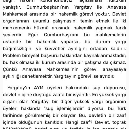
değil, hakem konumundayız” açıklaması hukuken
yanlıştır. Cumhurbaşkanı’nın Yargıtay ile Anayasa
Mahkemesi arasında bir hakemlik görevi yoktur. Devlet
organlarının uyumlu çalışmasını temin etmek ile iki
mahkemenin hükmü arasında hakemlik yapmak farklı
şeylerdir. Eğer Cumhurbaşkanı bu mahkemelerin
üstünde bir hakemlik yaparsa, bu durum yargı
bağımsızlığını ve kuvvetler ayrılığını ortadan kaldırır.
Problem bireysel başvuru hakkından kaynaklanmaktadır;
bu hak olmasa iki kurum arasında bir çatışma da çıkmaz.
Çünkü Anayasa Mahkemesi’nin görevi anayasaya
aykırılığı denetlemektir, Yargıtay’ın görevi ise ayrıdır.
Yargıtay’ın AYM üyeleri hakkındaki suç duyurusu,
devletin içine düştüğü zaafa bir isyandır. En yüksek yargı
organı olan Yargıtay, bir diğer yüksek yargı organının
üyeleri hakkında “suç işlemişlerdir” diyorsa, bu Türk
tarihinde görülmemiş bir olaydır. Bu, devletin bir zaaf
içinde olduğunun kanıtıdır. Hangi zaaf? Devlet, toprak