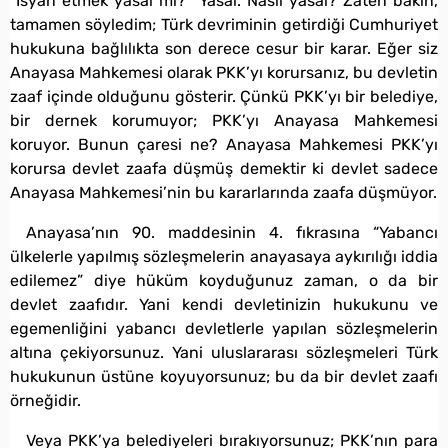
“İsyan etmek yasal mı?” Yasal. Nasıl yasal? Zaten bakın,
tamamen söyledim; Türk devriminin getirdiği Cumhuriyet
hukukuna bağlılıkta son derece cesur bir karar. Eğer siz
Anayasa Mahkemesi olarak PKK’yı korursanız, bu devletin
zaaf içinde olduğunu gösterir. Çünkü PKK’yı bir belediye,
bir dernek korumuyor; PKK’yı Anayasa Mahkemesi
koruyor. Bunun çaresi ne? Anayasa Mahkemesi PKK’yı
korursa devlet zaafa düşmüş demektir ki devlet sadece
Anayasa Mahkemesi’nin bu kararlarında zaafa düşmüyor.
Anayasa’nın 90. maddesinin 4. fıkrasına “Yabancı
ülkelerle yapılmış sözleşmelerin anayasaya aykırılığı iddia
edilemez” diye hüküm koyduğunuz zaman, o da bir
devlet zaafıdır. Yani kendi devletinizin hukukunu ve
egemenliğini yabancı devletlerle yapılan sözleşmelerin
altına çekiyorsunuz. Yani uluslararası sözleşmeleri Türk
hukukunun üstüne koyuyorsunuz; bu da bir devlet zaafı
örneğidir.
Veya PKK’ya belediyeleri bırakıyorsunuz; PKK’nın para