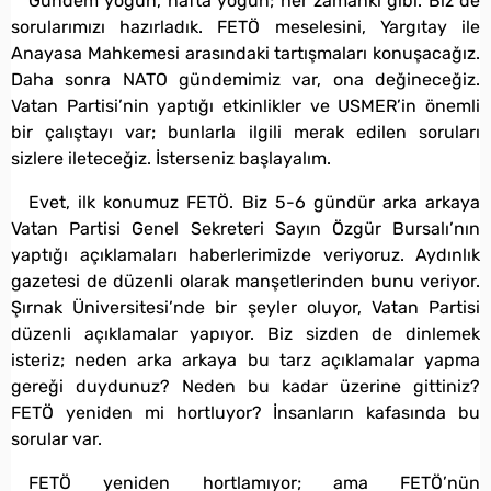
Gündem yoğun, hafta yoğun; her zamanki gibi. Biz de
sorularımızı hazırladık. FETÖ meselesini, Yargıtay ile
Anayasa Mahkemesi arasındaki tartışmaları konuşacağız.
Daha sonra NATO gündemimiz var, ona değineceğiz.
Vatan Partisi’nin yaptığı etkinlikler ve USMER’in önemli
bir çalıştayı var; bunlarla ilgili merak edilen soruları
sizlere ileteceğiz. İsterseniz başlayalım.
Evet, ilk konumuz FETÖ. Biz 5-6 gündür arka arkaya
Vatan Partisi Genel Sekreteri Sayın Özgür Bursalı’nın
yaptığı açıklamaları haberlerimizde veriyoruz. Aydınlık
gazetesi de düzenli olarak manşetlerinden bunu veriyor.
Şırnak Üniversitesi’nde bir şeyler oluyor, Vatan Partisi
düzenli açıklamalar yapıyor. Biz sizden de dinlemek
isteriz; neden arka arkaya bu tarz açıklamalar yapma
gereği duydunuz? Neden bu kadar üzerine gittiniz?
FETÖ yeniden mi hortluyor? İnsanların kafasında bu
sorular var.
FETÖ yeniden hortlamıyor; ama FETÖ’nün