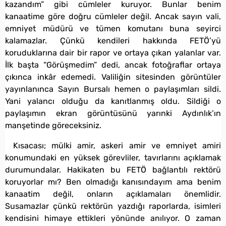
kazandım” gibi cümleler kuruyor. Bunlar benim
kanaatime göre doğru cümleler değil. Ancak sayın vali,
emniyet müdürü ve tümen komutanı buna seyirci
kalamazlar. Çünkü kendileri hakkında FETÖ’yü
koruduklarına dair bir rapor ve ortaya çıkan yalanlar var.
İlk başta “Görüşmedim” dedi, ancak fotoğraflar ortaya
çıkınca inkâr edemedi. Valiliğin sitesinden görüntüler
yayınlanınca Sayın Bursalı hemen o paylaşımları sildi.
Yani yalancı olduğu da kanıtlanmış oldu. Sildiği o
paylaşımın ekran görüntüsünü yarınki Aydınlık’ın
manşetinde göreceksiniz.
Kısacası; mülki amir, askeri amir ve emniyet amiri
konumundaki en yüksek görevliler, tavırlarını açıklamak
durumundalar. Hakikaten bu FETÖ bağlantılı rektörü
koruyorlar mı? Ben olmadığı kanısındayım ama benim
kanaatim değil, onların açıklamaları önemlidir.
Susamazlar çünkü rektörün yazdığı raporlarda, isimleri
kendisini himaye ettikleri yönünde anılıyor. O zaman