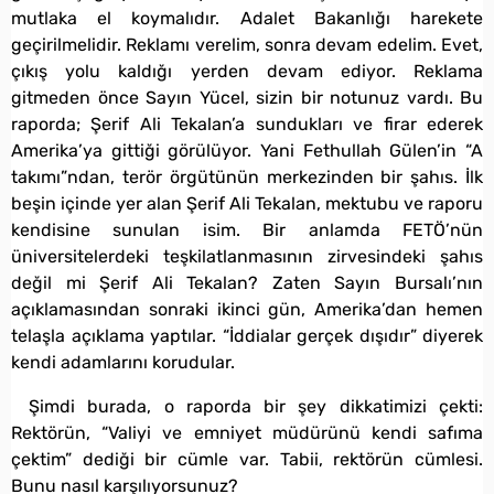
mutlaka el koymalıdır. Adalet Bakanlığı harekete
geçirilmelidir. Reklamı verelim, sonra devam edelim. Evet,
çıkış yolu kaldığı yerden devam ediyor. Reklama
gitmeden önce Sayın Yücel, sizin bir notunuz vardı. Bu
raporda; Şerif Ali Tekalan’a sundukları ve firar ederek
Amerika’ya gittiği görülüyor. Yani Fethullah Gülen’in “A
takımı”ndan, terör örgütünün merkezinden bir şahıs. İlk
beşin içinde yer alan Şerif Ali Tekalan, mektubu ve raporu
kendisine sunulan isim. Bir anlamda FETÖ’nün
üniversitelerdeki teşkilatlanmasının zirvesindeki şahıs
değil mi Şerif Ali Tekalan? Zaten Sayın Bursalı’nın
açıklamasından sonraki ikinci gün, Amerika’dan hemen
telaşla açıklama yaptılar. “İddialar gerçek dışıdır” diyerek
kendi adamlarını korudular.
Şimdi burada, o raporda bir şey dikkatimizi çekti:
Rektörün, “Valiyi ve emniyet müdürünü kendi safıma
çektim” dediği bir cümle var. Tabii, rektörün cümlesi.
Bunu nasıl karşılıyorsunuz?