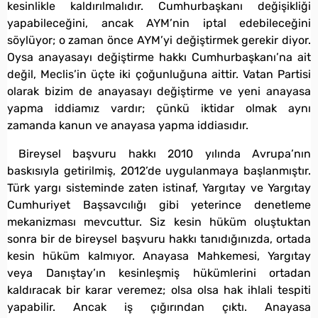
kesinlikle kaldırılmalıdır. Cumhurbaşkanı değişikliği
yapabileceğini, ancak AYM’nin iptal edebileceğini
söylüyor; o zaman önce AYM’yi değiştirmek gerekir diyor.
Oysa anayasayı değiştirme hakkı Cumhurbaşkanı’na ait
değil, Meclis’in üçte iki çoğunluğuna aittir. Vatan Partisi
olarak bizim de anayasayı değiştirme ve yeni anayasa
yapma iddiamız vardır; çünkü iktidar olmak aynı
zamanda kanun ve anayasa yapma iddiasıdır.
Bireysel başvuru hakkı 2010 yılında Avrupa’nın
baskısıyla getirilmiş, 2012’de uygulanmaya başlanmıştır.
Türk yargı sisteminde zaten istinaf, Yargıtay ve Yargıtay
Cumhuriyet Başsavcılığı gibi yeterince denetleme
mekanizması mevcuttur. Siz kesin hüküm oluştuktan
sonra bir de bireysel başvuru hakkı tanıdığınızda, ortada
kesin hüküm kalmıyor. Anayasa Mahkemesi, Yargıtay
veya Danıştay’ın kesinleşmiş hükümlerini ortadan
kaldıracak bir karar veremez; olsa olsa hak ihlali tespiti
yapabilir. Ancak iş çığırından çıktı. Anayasa