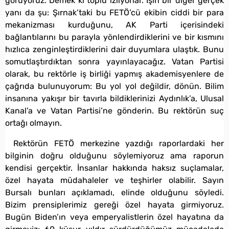
görüyoruz. Demek ki toplu izliyorlar. İşin bir diğer gerçek
yanı da şu: Şırnak’taki bu FETÖ’cü ekibin ciddi bir para
mekanizması kurduğunu, AK Parti içerisindeki
bağlantılarını bu parayla yönlendirdiklerini ve bir kısmını
hızlıca zenginleştirdiklerini dair duyumlara ulaştık. Bunu
somutlaştırdıktan sonra yayınlayacağız. Vatan Partisi
olarak, bu rektörle iş birliği yapmış akademisyenlere de
çağrıda bulunuyorum: Bu yol yol değildir, dönün. Bilim
insanına yakışır bir tavırla bildiklerinizi Aydınlık’a, Ulusal
Kanal’a ve Vatan Partisi’ne gönderin. Bu rektörün suç
ortağı olmayın.
Rektörün FETÖ merkezine yazdığı raporlardaki her
bilginin doğru olduğunu söylemiyoruz ama raporun
kendisi gerçektir. İnsanlar hakkında haksız suçlamalar,
özel hayata müdahaleler ve teşhirler olabilir. Sayın
Bursalı bunları açıklamadı, elinde olduğunu söyledi.
Bizim prensiplerimiz gereği özel hayata girmiyoruz.
Bugün Biden’ın veya emperyalistlerin özel hayatına da