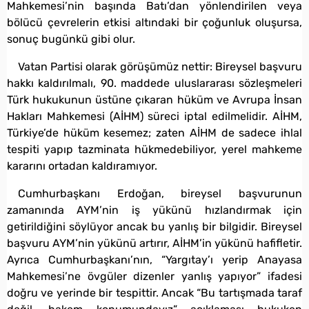
Mahkemesi’nin başında Batı’dan yönlendirilen veya
bölücü çevrelerin etkisi altındaki bir çoğunluk oluşursa,
sonuç bugünkü gibi olur.
Vatan Partisi olarak görüşümüz nettir: Bireysel başvuru
hakkı kaldırılmalı, 90. maddede uluslararası sözleşmeleri
Türk hukukunun üstüne çıkaran hüküm ve Avrupa İnsan
Hakları Mahkemesi (AİHM) süreci iptal edilmelidir. AİHM,
Türkiye’de hüküm kesemez; zaten AİHM de sadece ihlal
tespiti yapıp tazminata hükmedebiliyor, yerel mahkeme
kararını ortadan kaldıramıyor.
Cumhurbaşkanı Erdoğan, bireysel başvurunun
zamanında AYM’nin iş yükünü hızlandırmak için
getirildiğini söylüyor ancak bu yanlış bir bilgidir. Bireysel
başvuru AYM’nin yükünü artırır, AİHM’in yükünü hafifletir.
Ayrıca Cumhurbaşkanı’nın, “Yargıtay’ı yerip Anayasa
Mahkemesi’ne övgüler dizenler yanlış yapıyor” ifadesi
doğru ve yerinde bir tespittir. Ancak “Bu tartışmada taraf