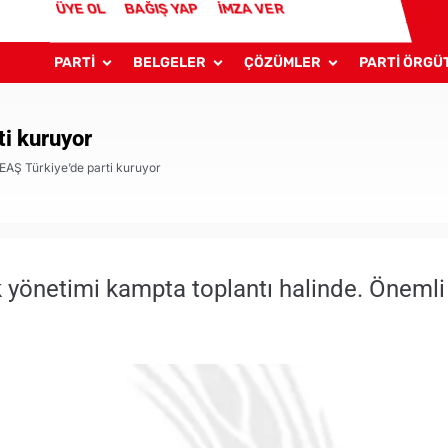
ÜYE OL
BAĞIŞ YAP
İMZA VER
PARTİ
BELGELER
ÇÖZÜMLER
PARTİ ÖRGÜ
ti kuruyor
EAŞ Türkiye’de parti kuruyor
yönetimi kampta toplantı halinde. Önemli b