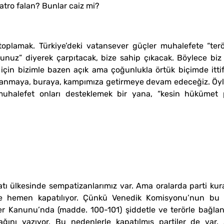
tro falan? Bunlar caiz mi?
plamak. Türkiye’deki vatansever güçler muhalefete “teröri
sunuz” diyerek çarpıtacak, bize sahip çıkacak. Böylece biz
 için bizimle bazen açık ama çoğunlukla örtük biçimde ittifa
zanmaya, buraya, kampımıza getirmeye devam edeceğiz. Öyle ki
halefet onları desteklemek bir yana, “kesin hükümet pa
tı ülkesinde sempatizanlarımız var. Ama oralarda parti kur
ile hemen kapatılıyor. Çünkü Venedik Komisyonu’nun bu y
 Kanunu’nda (madde. 100-101) şiddetle ve terörle bağlantıl
lacağını yazıyor. Bu nedenlerle kapatılmış partiler de 