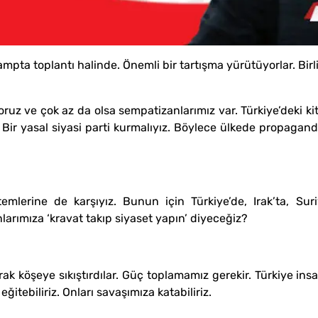
ta toplantı halinde. Önemli bir tartışma yürütüyorlar. Birli
oruz ve çok az da olsa sempatizanlarımız var. Türkiye’deki k
. Bir yasal siyasi parti kurmalıyız. Böylece ülkede propag
mlerine de karşıyız. Bunun için Türkiye’de, Irak’ta, Suri
larımıza ‘kravat takıp siyaset yapın’ diyeceğiz?
olarak köşeye sıkıştırdılar. Güç toplamamız gerekir. Türkiye in
eğitebiliriz. Onları savaşımıza katabiliriz.