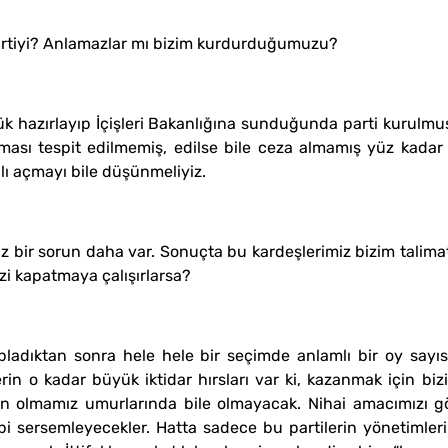
partiyi? Anlamazlar mı bizim kurdurduğumuzu?
ük hazırlayıp İçişleri Bakanlığına sunduğunda parti kurulmuş
ası tespit edilmemiş, edilse bile ceza almamış yüz kadar 
lı açmayı bile düşünmeliyiz.
bir sorun daha var. Sonuçta bu kardeşlerimiz bizim talimatl
izi kapatmaya çalışırlarsa?
ladıktan sonra hele hele bir seçimde anlamlı bir oy sayıs
lerin o kadar büyük iktidar hırsları var ki, kazanmak için b
n olmamız umurlarında bile olmayacak. Nihai amacımızı gö
i sersemleyecekler. Hatta sadece bu partilerin yönetimleri 