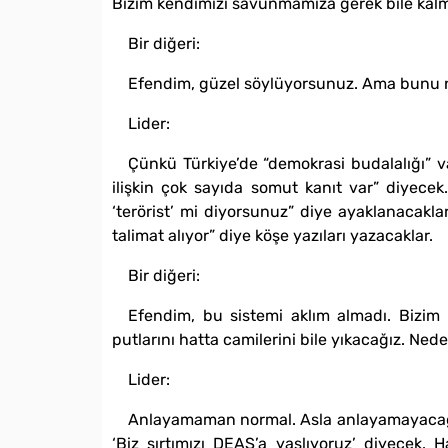
Bizim kendimizi savunmamıza gerek bile kalmaya
Bir diğeri:
Efendim, güzel söylüyorsunuz. Ama bunu n
Lider:
Çünkü Türkiye’de “demokrasi budalalığı” v
ilişkin çok sayıda somut kanıt var” diyecek
‘terörist’ mi diyorsunuz” diye ayaklanacakla
talimat alıyor” diye köşe yazıları yazacaklar.
Bir diğeri:
Efendim, bu sistemi aklım almadı. Bizim 
putlarını hatta camilerini bile yıkacağız. Ne
Lider:
Anlayamaman normal. Asla anlayamayacağın
‘Biz sırtımızı DEAŞ’a yaslıyoruz’ diyecek. 