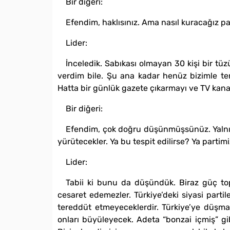
Bir diğeri:
Efendim, haklısınız. Ama nasıl kuracağız 
Lider:
İnceledik. Sabıkası olmayan 30 kişi bir tüz
verdim bile. Şu ana kadar henüz bizimle tem
Hatta bir günlük gazete çıkarmayı ve TV kana
Bir diğeri:
Efendim, çok doğru düşünmüşsünüz. Yalnız 
yürütecekler. Ya bu tespit edilirse? Ya partim
Lider:
Tabii ki bunu da düşündük. Biraz güç top
cesaret edemezler. Türkiye’deki siyasi parti
tereddüt etmeyeceklerdir. Türkiye’ye düşma
onları büyüleyecek. Adeta “bonzai içmiş” gib