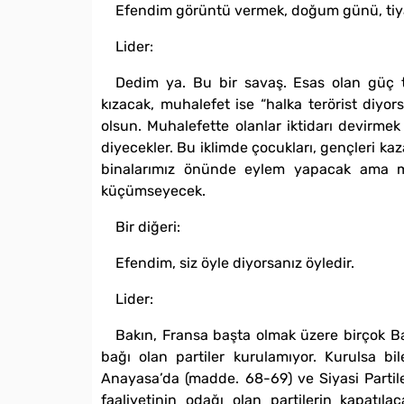
Efendim görüntü vermek, doğum günü, tiya
Lider:
Dedim ya. Bu bir savaş. Esas olan güç to
kızacak, muhalefet ise “halka terörist diyor
olsun. Muhalefette olanlar iktidarı devirmek
diyecekler. Bu iklimde çocukları, gençleri ka
binalarımız önünde eylem yapacak ama mu
küçümseyecek.
Bir diğeri:
Efendim, siz öyle diyorsanız öyledir.
Lider:
Bakın, Fransa başta olmak üzere birçok Ba
bağı olan partiler kurulamıyor. Kurulsa b
Anayasa’da (madde. 68-69) ve Siyasi Partiler
faaliyetinin odağı olan partilerin kapatı