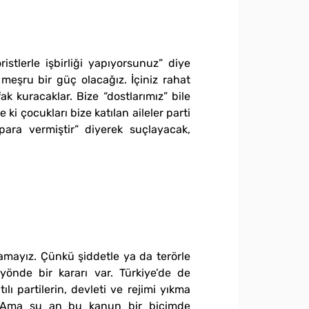
stlerle işbirliği yapıyorsunuz” diye
 meşru bir güç olacağız. İçiniz rahat
k kuracaklar. Bize “dostlarımız” bile
 çocukları bize katılan aileler parti
ra vermiştir” diyerek suçlayacak,
amayız. Çünkü şiddetle ya da terörle
önde bir kararı var. Türkiye’de de
ı partilerin, devleti ve rejimi yıkma
var. Ama şu an bu kanun bir biçimde