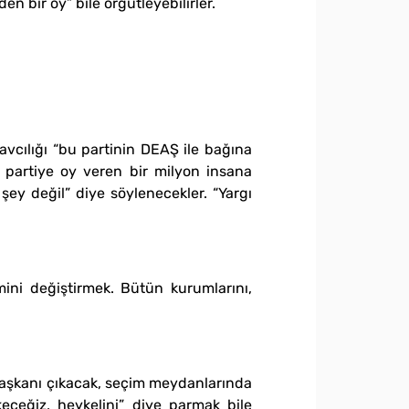
n bir oy” bile örgütleyebilirler.
vcılığı “bu partinin DEAŞ ile bağına
u partiye oy veren bir milyon insana
şey değil” diye söylenecekler. “Yargı
ini değiştirmek. Bütün kurumlarını,
başkanı çıkacak, seçim meydanlarında
keceğiz, heykelini” diye parmak bile