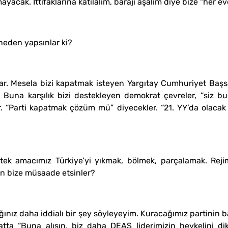
cak. İttifaklarına katılalım, barajı aşalım diye bize “her evde
eden yapsınlar ki?
ar. Mesela bizi kapatmak isteyen Yargıtay Cumhuriyet Başsa
. Buna karşılık bizi destekleyen demokrat çevreler, “siz b
r. “Parti kapatmak çözüm mü” diyecekler. “21. YY’da olacak 
tek amacımız Türkiye’yi yıkmak, bölmek, parçalamak. Rejim
den bize müsaade etsinler?
ız daha iddialı bir şey söyleyeyim. Kuracağımız partinin 
Hatta “Buna alışın, biz daha DEAŞ liderimizin heykelini di