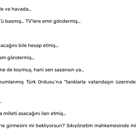
de ve havada…
’ü basmış… TV’lere emir göndermiş…
pacağını bile hesap etmiş…
selam göndermiş…
erine de koymuş, hani sen sazansın ya…
numlanmış Türk Ordusu’na “tanklarla vatandaşın üzerinden
…
milleti asacağını ilan etmiş…
ine girmesini mi bekliyorsun? Sıkıyönetim mahkemesinde m