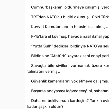
Cumhurbaşkanını öldürmeye çalışmış, yer
TRT’den NATO’cu bildiri okumuş… CNN Türk
Kuvvet Komutanlarının hepsini esir almış…
F-16’lara el koymuş, havada nasıl ikmal ya
“Yutta Sulh” dedikleri bildiriyle NATO’ya 
Bildirisine “Atatürk” koyarak seni enayi y
Savaşta bile sivilleri vurmamak üzere ko
talimatını vermiş…
Güvenlik kameralarını yok etmeye çalışmış
Başarsa anayasayı lağvedeceğini, sabahına 
Daha ne bekliyorsun kardeşim? Tankın ev
kadar şaşkın oldun?