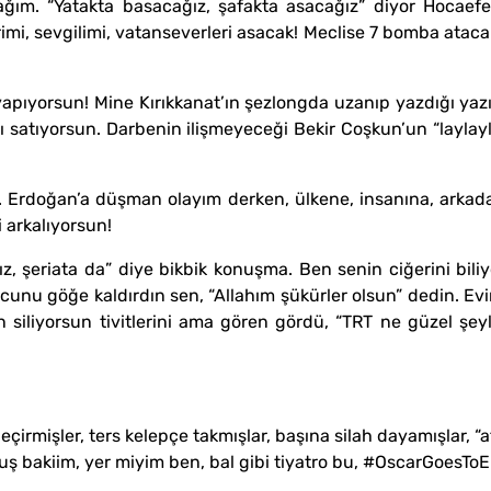
. “Yatakta basacağız, şafakta asacağız” diyor Hocaefend
rimi, sevgilimi, vatanseverleri asacak! Meclise 7 bomba atac
pıyorsun! Mine Kırıkkanat’ın şezlongda uzanıp yazdığı yazıyl
ı satıyorsun. Darbenin ilişmeyeceği Bekir Coşkun’un “laylayl
 Erdoğan’a düşman olayım derken, ülkene, insanına, arkad
 arkalıyorsun!
z, şeriata da” diye bikbik konuşma. Ben senin ciğerini biliy
ucunu göğe kaldırdın sen, “Allahım şükürler olsun” dedin. 
 siliyorsun tivitlerini ama gören gördü, “TRT ne güzel şey
mişler, ters kelepçe takmışlar, başına silah dayamışlar, “a
lmuş bakiim, yer miyim ben, bal gibi tiyatro bu, #OscarGoesT