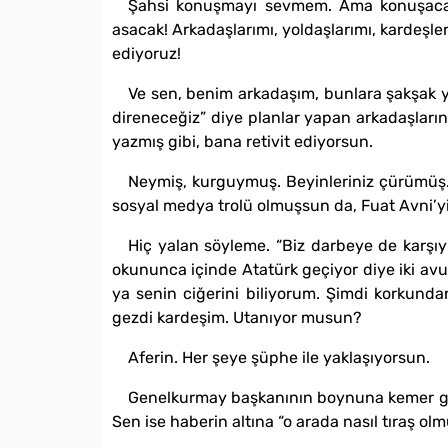
Şahsi konuşmayı sevmem. Ama konuşacağım
asacak! Arkadaşlarımı, yoldaşlarımı, kardeşle
ediyoruz!
Ve sen, benim arkadaşım, bunlara şakşak ya
direneceğiz” diye planlar yapan arkadaşların
yazmış gibi, bana retivit ediyorsun.
Neymiş, kurguymuş. Beyinleriniz çürümüş.
sosyal medya trolü olmuşsun da, Fuat Avni’yi
Hiç yalan söyleme. “Biz darbeye de karşıyı
okununca içinde Atatürk geçiyor diye iki av
ya senin ciğerini biliyorum. Şimdi korkundan
gezdi kardeşim. Utanıyor musun?
Aferin. Her şeye şüphe ile yaklaşıyorsun.
Genelkurmay başkanının boynuna kemer geçir
Sen ise haberin altına “o arada nasıl tıraş o