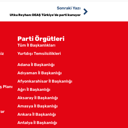
Sonraki Yazı
Utku Reyhan: DEAŞ Türkiye’de parti kuruyor
Parti Örgütleri
Tüm İl Başkanlıkları
miz
Yurtdışı Temsilcilikleri
Adana İl Başkanlığı
Adıyaman İl Başkanlığı
Afyonkarahisar İl Başkanlığı
ş Planı
Ağrı İl Başkanlığı
Aksaray İl Başkanlığı
Amasya İl Başkanlığı
rar
Ankara İl Başkanlığı
Antalya İl Başkanlığı