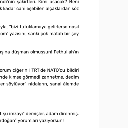
i’nin şakirtleri. Kimi asacak? Beni
ak kadar canileşebilen alçaklardan söz
a, “bizi tutuklamaya gelirlerse nasıl
om” yazısını, sanki çok matah bir şey
aşına düşman olmuşsun! Fethullah’ın
orum ciğerini! TRT’de NATO’cu bildiri
Evinde kimse görmedi zannetme, dedim
ler söylüyor” nidaların, sanal âlemde
t şu imzayı” demişler, adam direnmiş.
oErdoğan” yorumları yazıyorsun!