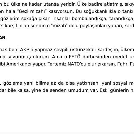
u ülke ne kadar utansa yeridir. Ülke badire atlatmış, sıkı
n hala “Gezi mizahı” kasıyorsun. Bu soğukkanlılıkla o tankı 
 gözlerim sokağa çıkan insanlar bombalandıkça, tarandıkça m
et karşıtı olan sendin o “mizah” dolu paylaşımları yapan, kar
AR
mak beni AKP’li yapmaz sevgili üstünzekâlı kardeşim, ülke
arlılıkla savunmuş olurum. Ama o FETÖ darbesinden medet u
ibi Amerikancı yapar. Tertemiz NATO’cu olur çıkarsın. Fahri 
a, gözleme yani bilime az da olsa yatkınsan, yani sosyal 
r bile kalsa, yine de senden umudum var. Eski günlerin hat