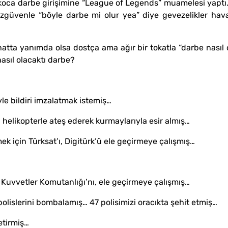
koca darbe girişimine “League of Legends” muamelesi yaptı.
 özgüvenle “böyle darbe mi olur yea” diye gevezelikler ha
 hatta yanımda olsa dostça ama ağır bir tokatla “darbe nası
asıl olacaktı darbe?
le bildiri imzalatmak istemiş…
elikopterle ateş ederek kurmaylarıyla esir almış…
ek için Türksat’ı, Digitürk’ü ele geçirmeye çalışmış…
 Kuvvetler Komutanlığı’nı, ele geçirmeye çalışmış…
olislerini bombalamış… 47 polisimizi oracıkta şehit etmiş…
etirmiş…