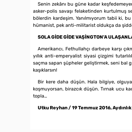
Senin zekânı bu güne kadar keşfedemeyen b
asker-polis savaşı felaketinden kurtulmuş se
bölerdin kardeşim. Yanılmıyorum tabii ki, bu
hümanist, pek anti-militarist oldukça da şidd
SOLA GİDE GİDE VAŞİNGTON’A ULAŞANL
Amerikancı, Fethullahçı darbeye karşı çık
yıllık anti-emperyalist siyasi çizgimi tut
saçma sapan şüpheler geliştirmek, seni bal g
kaşıklarsın!
Bir kere daha düşün. Hala bilgiye, olguy
koşmuyorsan, birazcık düşün. Tırnak ucu kada
topla…
Utku Reyhan / 19 Temmuz 2016, Aydınlık