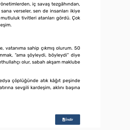
yönetimlerden, iç savaş tezgâhından,
sana verseler, sen de insanları ikiye
utluluk tivitleri atanları gördü. Çok
deşim.
me, vatanıma sahip çıkmış olurum. 50
mmak, “ama şöyleydi, böyleydi” diye
Fethullahçı olur, sabah akşam maklube
medya çöplüğünde atık kâğıt peşinde
ırına sevgili kardeşim, aklını başına
İndir