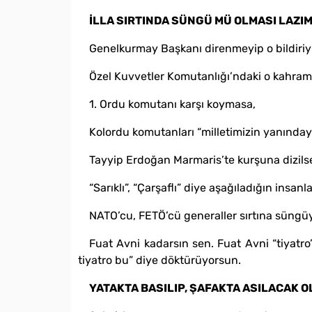
İLLA SIRTINDA SÜNGÜ MÜ OLMASI LAZI
Genelkurmay Başkanı direnmeyip o bildiriyi
Özel Kuvvetler Komutanlığı’ndaki o kahra
1. Ordu komutanı karşı koymasa,
Kolordu komutanları “milletimizin yanınday
Tayyip Erdoğan Marmaris’te kurşuna dizils
“Sarıklı”, “Çarşaflı” diye aşağıladığın insa
NATO’cu, FETÖ’cü generaller sırtına süngüyü
Fuat Avni kadarsın sen. Fuat Avni “tiyatro
tiyatro bu” diye döktürüyorsun.
YATAKTA BASILIP, ŞAFAKTA ASILACAK 