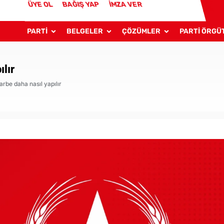
ÜYE OL
BAĞIŞ YAP
İMZA VER
PARTİ
BELGELER
ÇÖZÜMLER
PARTİ ÖRGÜ
lır
rbe daha nasıl yapılır