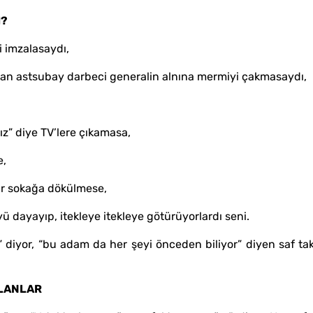
M?
 imzalasaydı,
man astsubay darbeci generalin alnına mermiyi çakmasaydı,
ız” diye TV’lere çıkamasa,
e,
nlar sokağa dökülmese,
 dayayıp, itekleye itekleye götürüyorlardı seni.
” diyor, “bu adam da her şeyi önceden biliyor” diyen saf tak
OLANLAR