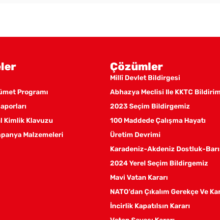
ler
Çözümler
Millî Devlet Bildirgesi
kümet Programı
Abhazya Meclisi Ile KKTC Bildiri
aporları
2023 Seçim Bildirgemiz
 Kimlik Klavuzu
100 Maddede Çalışma Hayatı
panya Malzemeleri
Üretim Devrimi
Karadeniz-Akdeniz Dostluk-Barı
2024 Yerel Seçim Bildirgemiz
Mavi Vatan Kararı
NATO’dan Çıkalım Gerekçe Ve Ka
İncirlik Kapatılsın Kararı