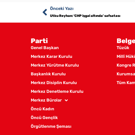
Önceki Yazı
Utku Reyhan: ‘CHP işgal altında’ safsatası
Parti
Belge
Genel Başkan
Tüzük
Merkez Karar Kurulu
Millî Hü
Merkez Yürütme Kurulu
Kongre R
Başkanlık Kurulu
Kurumsal
Merkez Disiplin Kurulu
Tüm Kam
Merkez Denetleme Kurulu
Merkez Bürolar
Öncü Kadın
Öncü Gençlik
Örgütlenme Şeması