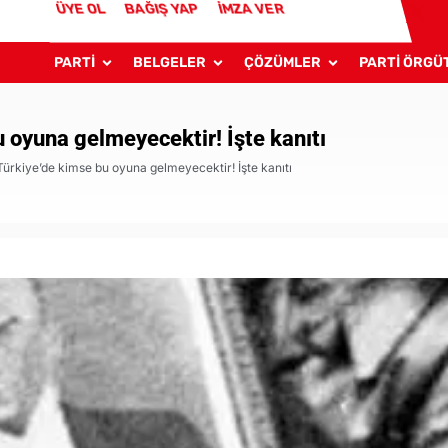
ÜYE OL
BAĞIŞ YAP
İMZA VER
PARTİ
BELGELER
ÇÖZÜMLER
PARTİ ÖRGÜ
 oyuna gelmeyecektir! İşte kanıtı
Türkiye’de kimse bu oyuna gelmeyecektir! İşte kanıtı