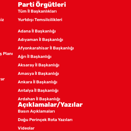
Parti Örgütleri
Tüm İl Başkanlıkları
miz
Yurtdışı Temsilcilikleri
Adana İl Başkanlığı
Adıyaman İl Başkanlığı
Afyonkarahisar İl Başkanlığı
ş Planı
Ağrı İl Başkanlığı
Aksaray İl Başkanlığı
Amasya İl Başkanlığı
rar
Ankara İl Başkanlığı
Antalya İl Başkanlığı
Ardahan İl Başkanlığı
Açıklamalar/Yazılar
Artvin İl Başkanlığı
Basın Açıklamaları
Aydın İl Başkanlığı
Doğu Perinçek Rota Yazıları
Balıkesir İl Örgütü
Videolar