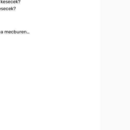
kesecek?
unca mecburen…