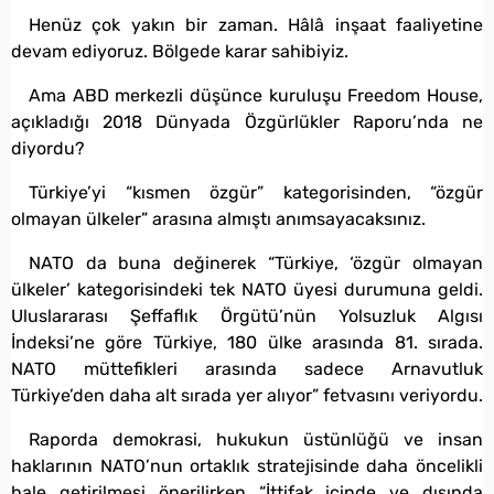
Henüz çok yakın bir zaman. Hâlâ inşaat faaliyetine
devam ediyoruz. Bölgede karar sahibiyiz.
Ama ABD merkezli düşünce kuruluşu Freedom House,
açıkladığı 2018 Dünyada Özgürlükler Raporu’nda ne
diyordu?
Türkiye’yi “kısmen özgür” kategorisinden, “özgür
olmayan ülkeler” arasına almıştı anımsayacaksınız.
NATO da buna değinerek “Türkiye, ‘özgür olmayan
ülkeler’ kategorisindeki tek NATO üyesi durumuna geldi.
Uluslararası Şeffaflık Örgütü’nün Yolsuzluk Algısı
İndeksi’ne göre Türkiye, 180 ülke arasında 81. sırada.
NATO müttefikleri arasında sadece Arnavutluk
Türkiye’den daha alt sırada yer alıyor” fetvasını veriyordu.
Raporda demokrasi, hukukun üstünlüğü ve insan
haklarının NATO’nun ortaklık stratejisinde daha öncelikli
hale getirilmesi önerilirken “İttifak içinde ve dışında