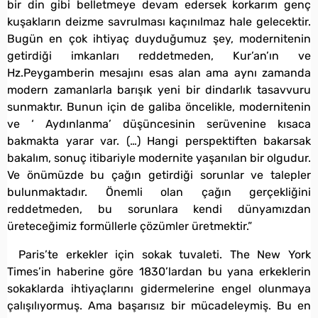
bir din gibi belletmeye devam edersek korkarım genç
kuşakların deizme savrulması kaçınılmaz hale gelecektir.
Bugün en çok ihtiyaç duyduğumuz şey, modernitenin
getirdiği imkanları reddetmeden, Kur’an’ın ve
Hz.Peygamberin mesajını esas alan ama aynı zamanda
modern zamanlarla barışık yeni bir dindarlık tasavvuru
sunmaktır. Bunun için de galiba öncelikle, modernitenin
ve ‘ Aydınlanma’ düşüncesinin serüvenine kısaca
bakmakta yarar var. (…) Hangi perspektiften bakarsak
bakalım, sonuç itibariyle modernite yaşanılan bir olgudur.
Ve önümüzde bu çağın getirdiği sorunlar ve talepler
bulunmaktadır. Önemli olan çağın gerçekliğini
reddetmeden, bu sorunlara kendi dünyamızdan
üreteceğimiz formüllerle çözümler üretmektir.”
Paris’te erkekler için sokak tuvaleti. The New York
Times’in haberine göre 1830’lardan bu yana erkeklerin
sokaklarda ihtiyaçlarını gidermelerine engel olunmaya
çalışılıyormuş. Ama başarısız bir mücadeleymiş. Bu en