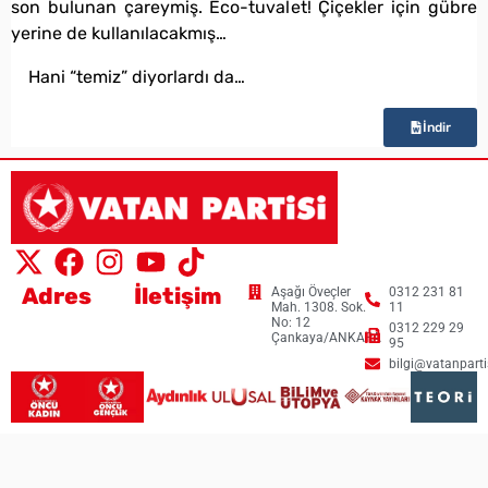
son bulunan çareymiş. Eco-tuvalet! Çiçekler için gübre
yerine de kullanılacakmış…
Hani “temiz” diyorlardı da…
İndir
Adres
İletişim
Aşağı Öveçler
0312 231 81
Mah. 1308. Sok.
11
No: 12
0312 229 29
Çankaya/ANKARA
95
bilgi@vatanpartis