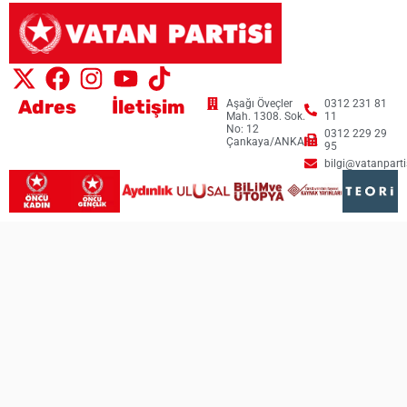
Adres
İletişim
Aşağı Öveçler
0312 231 81
Mah. 1308. Sok.
11
No: 12
0312 229 29
Çankaya/ANKARA
95
bilgi@vatanpartis