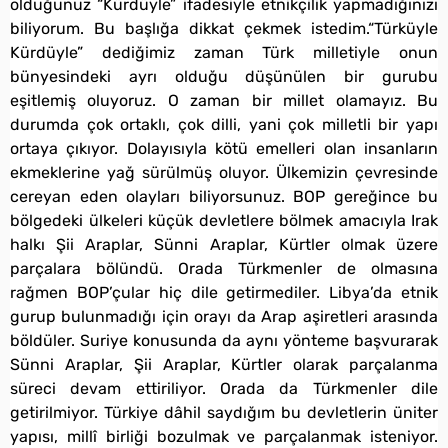
olduğunuz “Kürdüyle” ifadesiyle etnikçilik yapmadığınızı
biliyorum. Bu başlığa dikkat çekmek istedim.“Türküyle
Kürdüyle” dediğimiz zaman Türk milletiyle onun
bünyesindeki ayrı olduğu düşünülen bir gurubu
eşitlemiş oluyoruz. O zaman bir millet olamayız. Bu
durumda çok ortaklı, çok dilli, yani çok milletli bir yapı
ortaya çıkıyor. Dolayısıyla kötü emelleri olan insanların
ekmeklerine yağ sürülmüş oluyor. Ülkemizin çevresinde
cereyan eden olayları biliyorsunuz. BOP gereğince bu
bölgedeki ülkeleri küçük devletlere bölmek amacıyla Irak
halkı Şii Araplar, Sünni Araplar, Kürtler olmak üzere
parçalara bölündü. Orada Türkmenler de olmasına
rağmen BOP’çular hiç dile getirmediler. Libya’da etnik
gurup bulunmadığı için orayı da Arap aşiretleri arasında
böldüler. Suriye konusunda da aynı yönteme başvurarak
Sünni Araplar, Şii Araplar, Kürtler olarak parçalanma
süreci devam ettiriliyor. Orada da Türkmenler dile
getirilmiyor. Türkiye dâhil saydığım bu devletlerin üniter
yapısı, millî birliği bozulmak ve parçalanmak isteniyor.