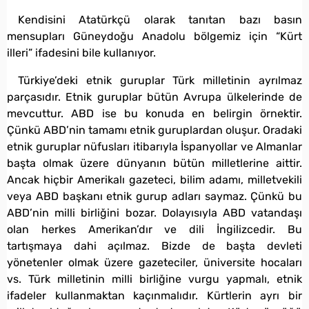
Kendisini Atatürkçü olarak tanıtan bazı basın
mensupları Güneydoğu Anadolu bölgemiz için “Kürt
illeri” ifadesini bile kullanıyor.
Türkiye’deki etnik guruplar Türk milletinin ayrılmaz
parçasıdır. Etnik guruplar bütün Avrupa ülkelerinde de
mevcuttur. ABD ise bu konuda en belirgin örnektir.
Çünkü ABD’nin tamamı etnik guruplardan oluşur. Oradaki
etnik guruplar nüfusları itibarıyla İspanyollar ve Almanlar
başta olmak üzere dünyanın bütün milletlerine aittir.
Ancak hiçbir Amerikalı gazeteci, bilim adamı, milletvekili
veya ABD başkanı etnik gurup adları saymaz. Çünkü bu
ABD’nin milli birliğini bozar. Dolayısıyla ABD vatandaşı
olan herkes Amerikan’dır ve dili İngilizcedir. Bu
tartışmaya dahi açılmaz. Bizde de başta devleti
yönetenler olmak üzere gazeteciler, üniversite hocaları
vs. Türk milletinin milli birliğine vurgu yapmalı, etnik
ifadeler kullanmaktan kaçınmalıdır. Kürtlerin ayrı bir