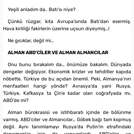
Yeşili anladım da.. Batı’sı niye?
Çünkü rüzgar, kıta Avrupa’sında Batı’dan esermiş.
Hava kirliliği fakirlerin üzerine uçsun diyeymiş…!
Ne gıcıklar, değil mi…
ALMAN ABD’CİLER VE ALMAN ALMANCILAR
Onu bunu bırakalım da… önümüze bakalım. Dünyada
dengeler değişiyor. Ekonomik krizler ve tehditler kapıda
nöbette. Türkiye de bu açıdan önemli. Peki, Almanya’nın
menfaatleri hangi yönde? Avrasya’da yani Rusya,
Türkiye, Kafkasya ta Çin’e kadar olan coğrafyada mı,
ABD’de mi?
Alman bürokrasisi ve istihbaratı içinde de bölünme
varmış. ABD’ciler ve Almancılar… Göbek bağı tam kopmuş
değil. Aynı tanımlamayı Rusya’da Putin’in etrafındaki
danışmanlar için de yapıyorlardı. ABD’ciler ve