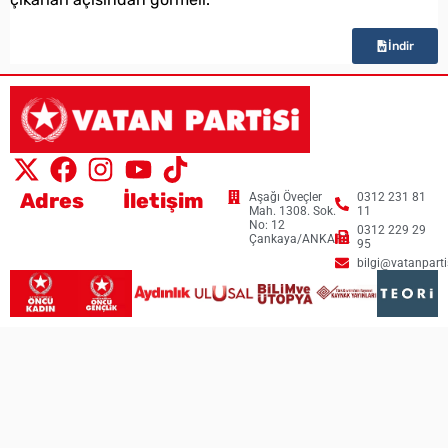
İndir
Adres
İletişim
Aşağı Öveçler
0312 231 81
Mah. 1308. Sok.
11
No: 12
0312 229 29
Çankaya/ANKARA
95
bilgi@vatanpartis