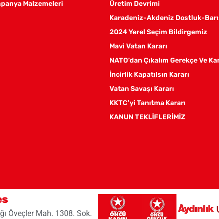
panya Malzemeleri
Üretim Devrimi
Karadeniz-Akdeniz Dostluk-Barı
2024 Yerel Seçim Bildirgemiz
Mavi Vatan Kararı
NATO’dan Çıkalım Gerekçe Ve Ka
İncirlik Kapatılsın Kararı
Vatan Savaşı Kararı
KKTC’yi Tanıtma Kararı
KANUN TEKLİFLERİMİZ
es
ğı Öveçler Mah. 1308. Sok.