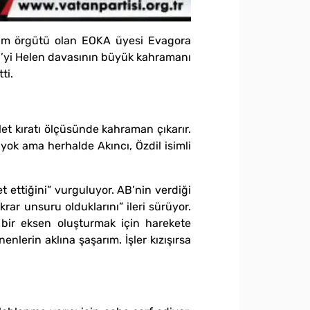
liam örgütü olan EOKA üyesi Evagora
di’yi Helen davasının büyük kahramanı
ti.
et kıratı ölçüsünde kahraman çıkarır.
yok ama herhalde Akıncı, Özdil isimli
 ettiğini” vurguluyor. AB’nin verdiği
ikrar unsuru olduklarını” ileri sürüyor.
 bir eksen oluşturmak için harekete
enlerin aklına şaşarım. İşler kızışırsa