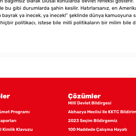
rden bağımsız olarak ulusal konularda devlet refleksi gösteri
ile bu gibi durumlarda şahin kesilir. Hatırlarsanız, en Amerik
, o bayrak ya inecek, ya inecek!” şeklinde dünya kamuoyuna s
içbir politikacı, istese bile milli politikaların bir milim bil
ler
Çözümler
Millî Devlet Bildirgesi
kümet Programı
Abhazya Meclisi Ile KKTC Bildiri
aporları
2023 Seçim Bildirgemiz
 Kimlik Klavuzu
100 Maddede Çalışma Hayatı