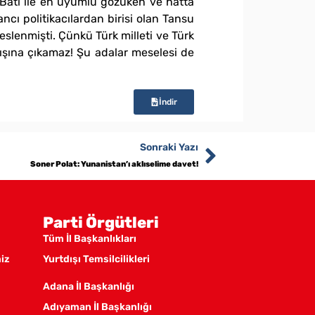
r. Batı ile en uyumlu gözüken ve hatta
ancı politikacılardan birisi olan Tansu
eslenmişti. Çünkü Türk milleti ve Türk
e dışına çıkamaz! Şu adalar meselesi de
İndir
Sonraki Yazı
Soner Polat: Yunanistan’ı aklıselime davet!
Parti Örgütleri
Tüm İl Başkanlıkları
miz
Yurtdışı Temsilcilikleri
Adana İl Başkanlığı
Adıyaman İl Başkanlığı