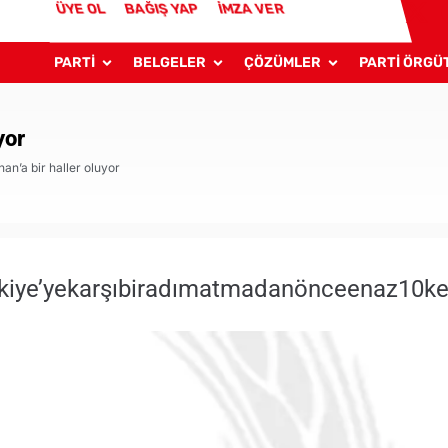
ÜYE OL
BAĞIŞ YAP
İMZA VER
PARTİ
BELGELER
ÇÖZÜMLER
PARTİ ÖRGÜ
yor
an’a bir haller oluyor
ürkiye’yekarşıbiradımatmadanönceenaz10