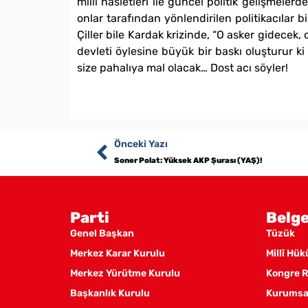
milli hasletleri ile güncel politik gelişmele
onlar tarafından yönlendirilen politikacılar b
Çiller bile Kardak krizinde, “O asker gidecek
devleti öylesine büyük bir baskı oluşturur ki h
size pahalıya mal olacak… Dost acı söyler!
Önceki Yazı
Soner Polat: Yüksek AKP Şurası (YAŞ)!
Parti
Belge
Genel Başkan
Tüzük
Merkez Karar Kurulu
Millî Hü
Merkez Yürütme Kurulu
Kongre R
Başkanlık Kurulu
Kurumsal