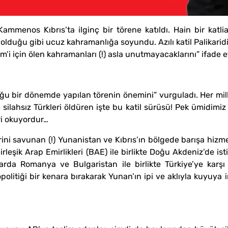
mmenos Kıbrıs’ta ilginç bir törene katıldı. Hain bir kat
lduğu gibi ucuz kahramanlığa soyundu. Azılı katil Palikari
zm’i için ölen kahramanları (!) asla unutmayacaklarını” ifade et
uğu bir dönemde yapılan törenin önemini” vurguladı. Her mill
lahsız Türkleri öldüren işte bu katil sürüsü! Pek ümidimiz 
ri okuyordur…
ni savunan (!) Yunanistan ve Kıbrıs’ın bölgede barışa hizmet
Birleşik Arap Emirlikleri (BAE) ile birlikte Doğu Akdeniz’de ist
arda Romanya ve Bulgaristan ile birlikte Türkiye’ye karşı
olitiği bir kenara bırakarak Yunan’ın ipi ve aklıyla kuyuya in