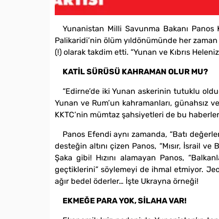
Yunanistan Milli Savunma Bakanı Panos Ka
Palikaridi’nin ölüm yıldönümünde her zaman o
(!) olarak takdim etti. “Yunan ve Kıbrıs Heleni
KATİL SÜRÜSÜ KAHRAMAN OLUR MU?
“Edirne’de iki Yunan askerinin tutuklu old
Yunan ve Rum’un kahramanları, günahsız ve si
KKTC’nin mümtaz şahsiyetleri de bu haberle
Panos Efendi aynı zamanda, “Batı değerleri
desteğin altını çizen Panos, “Mısır, İsrail ve 
Şaka gibi! Hızını alamayan Panos, “Balkanl
geçtiklerini” söylemeyi de ihmal etmiyor. Jeop
ağır bedel öderler… İşte Ukrayna örneği!
EKMEĞE PARA YOK, SİLAHA VAR!