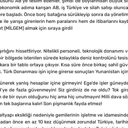
usunu AB’ye teslim edenler, şimdi de boylarından büyük sila
 ekonomik adıma karışan AB, iş Türkiye ve silah satışı olun
re başladı. Önce borç batağına sürükleyip sonra da yönetimi
e ile yarışa girenlerin hem paralarını hem de itibarlarını kay
t (MİLGEM) almak için sıraya girdi!
rlığını hissettiriyor. Nitelikli personeli, teknolojik donanım
ir bölgede istenilen sürede kolaylıkla deniz kontrolünü tesi
ara bir tablo ortaya çıkıyor. Kısa süre önce birkaç sahil g
k. Türk Donanması işin içine girerse sonuçları Yunanistan içi
şünerek yanlış hesaplar içine girmeyin! Ege’de işler güneyd
B’ye de fazla güvenmeyin! Siz girdiniz de ne oldu? Tok gird
in de bir oyun olduğunu hiç ama hiç unutmayın! Milli dava söz
 tek başlarına kalır! Son pişmanlık fayda etmez!
altyapı eksikliği nedeniyle gemilerinin işletme ve idamesind
atmadan önce en az 10 kez düşünmek zorunda! Türkiye, tarih