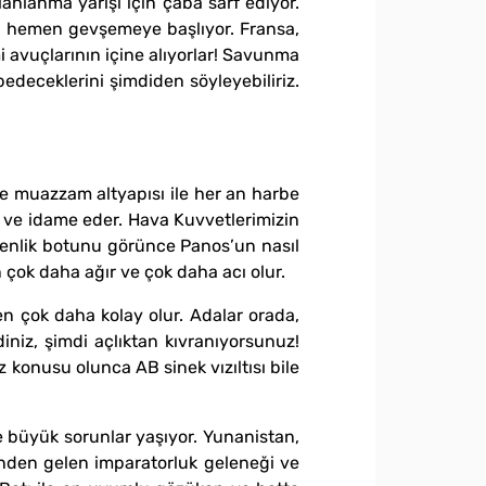
hlanma yarışı için çaba sarf ediyor.
ca hemen gevşemeye başlıyor. Fransa,
 avuçlarının içine alıyorlar! Savunma
bedeceklerini şimdiden söyleyebiliriz.
ı ve muazzam altyapısı ile her an harbe
s ve idame eder. Hava Kuvvetlerimizin
üvenlik botunu görünce Panos’un nasıl
n çok daha ağır ve çok daha acı olur.
en çok daha kolay olur. Adalar orada,
iniz, şimdi açlıktan kıvranıyorsunuz!
 konusu olunca AB sinek vızıltısı bile
e büyük sorunlar yaşıyor. Yunanistan,
inden gelen imparatorluk geleneği ve