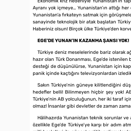
Ekonomik kriz nedeniyle Yunanistan’ın tap
Ayranı yok içmeye… Yunanistan’ın attığı her
Yunanistan’a fırkateyn satmak için görüşmele
sanayinde teknolojik bir atak başlatan Türkiy
Haberiniz olsun! Birçok ülke Türkiye’den korve
EGE’DE YUNAN’IN KAZANMA ŞANSI YOK!
Türkiye deniz meselelerinde bariz olarak ağı
hazır olan Türk Donanması, Ege’de istenilen b
desteği de düşünülürse, Yunanistan için kapk
panik içinde kaçtığını televizyonlardan izledi
Sakın Türkiye’nin güneye kilitlendiğini dü
hedefler belli! Bilinmeyen hiçbir şey yok! A
Türkiye’nin AB yolculuğunun, her iki taraf iç
olmaz! İnsanlar gibi devletler de zaman zaman
Hâlihazırda Yunanistan teknik sorunlar ve 
özellikle Ege’de Türkiye’ye karşı bir adım 