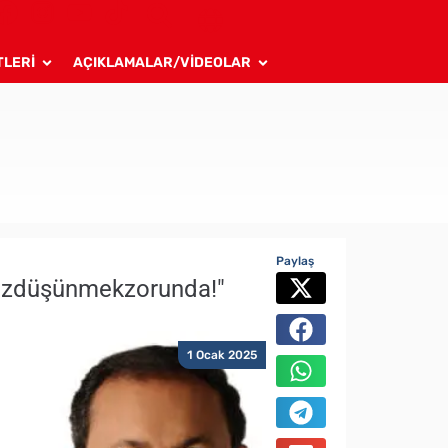
TLERİ
AÇIKLAMALAR/VİDEOLAR
Paylaş
kezdüşünmekzorunda!"
1 Ocak 2025