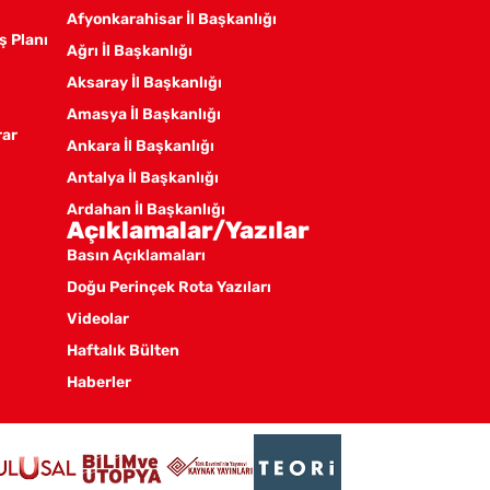
Afyonkarahisar İl Başkanlığı
ş Planı
Ağrı İl Başkanlığı
Aksaray İl Başkanlığı
Amasya İl Başkanlığı
rar
Ankara İl Başkanlığı
Antalya İl Başkanlığı
Ardahan İl Başkanlığı
Açıklamalar/Yazılar
Artvin İl Başkanlığı
Basın Açıklamaları
Aydın İl Başkanlığı
Doğu Perinçek Rota Yazıları
Balıkesir İl Örgütü
Videolar
Batman İl Başkanlığı
Haftalık Bülten
Bayburt İl Başkanlığı
Haberler
Bilecik İl Başkanlığı
Bingöl İl Başkanlığı
Bitlis İl Başkanlığı