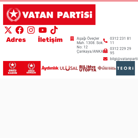
Adres
İletişim
Aşağı Öveçler
0312 231 81
Mah. 1308. Sok.
11
No: 12
0312 229 29
Çankaya/ANKARA
95
bilgi@vatanpartis