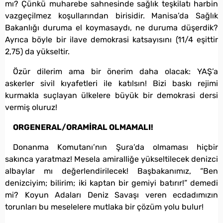
mı? Çünkü muharebe sahnesinde sağlık teşkilatı harbin
vazgeçilmez koşullarından birisidir. Manisa’da Sağlık
Bakanlığı duruma el koymasaydı, ne duruma düşerdik?
Ayrıca böyle bir ilave demokrasi katsayısını (11/4 eşittir
2,75) da yükseltir.
Özür dilerim ama bir önerim daha olacak: YAŞ’a
askerler sivil kıyafetleri ile katılsın! Bizi baskı rejimi
kurmakla suçlayan ülkelere büyük bir demokrasi dersi
vermiş oluruz!
ORGENERAL/ORAMİRAL OLMAMALI!
Donanma Komutanı’nın Şura’da olmaması hiçbir
sakınca yaratmaz! Mesela amiralliğe yükseltilecek denizci
albaylar mı değerlendirilecek! Başbakanımız, “Ben
denizciyim; bilirim; iki kaptan bir gemiyi batırır!” demedi
mi? Koyun Adaları Deniz Savaşı veren ecdadımızın
torunları bu meselelere mutlaka bir çözüm yolu bulur!