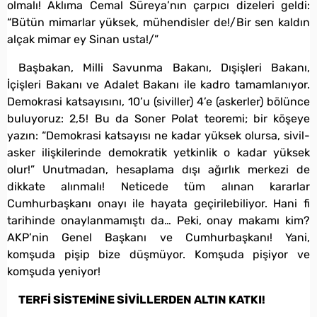
olmalı! Aklıma Cemal Süreya’nın çarpıcı dizeleri geldi:
“Bütün mimarlar yüksek, mühendisler de!/Bir sen kaldın
alçak mimar ey Sinan usta!/”
Başbakan, Milli Savunma Bakanı, Dışişleri Bakanı,
İçişleri Bakanı ve Adalet Bakanı ile kadro tamamlanıyor.
Demokrasi katsayısını, 10’u (siviller) 4’e (askerler) bölünce
buluyoruz: 2,5! Bu da Soner Polat teoremi; bir köşeye
yazın: “Demokrasi katsayısı ne kadar yüksek olursa, sivil-
asker ilişkilerinde demokratik yetkinlik o kadar yüksek
olur!” Unutmadan, hesaplama dışı ağırlık merkezi de
dikkate alınmalı! Neticede tüm alınan kararlar
Cumhurbaşkanı onayı ile hayata geçirilebiliyor. Hani fi
tarihinde onaylanmamıştı da… Peki, onay makamı kim?
AKP’nin Genel Başkanı ve Cumhurbaşkanı! Yani,
komşuda pişip bize düşmüyor. Komşuda pişiyor ve
komşuda yeniyor!
TERFİ SİSTEMİNE SİVİLLERDEN ALTIN KATKI!