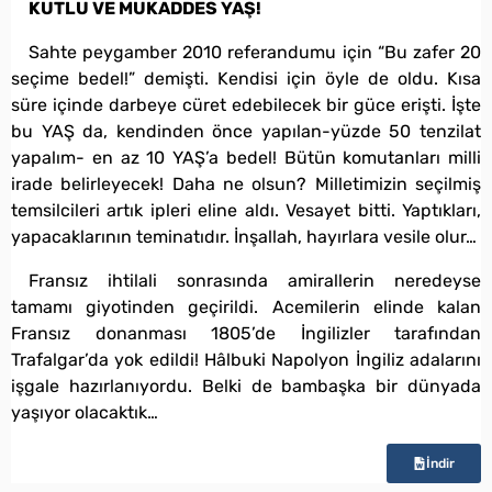
KUTLU VE MUKADDES YAŞ!
Sahte peygamber 2010 referandumu için “Bu zafer 20
seçime bedel!” demişti. Kendisi için öyle de oldu. Kısa
süre içinde darbeye cüret edebilecek bir güce erişti. İşte
bu YAŞ da, kendinden önce yapılan-yüzde 50 tenzilat
yapalım- en az 10 YAŞ’a bedel! Bütün komutanları milli
irade belirleyecek! Daha ne olsun? Milletimizin seçilmiş
temsilcileri artık ipleri eline aldı. Vesayet bitti. Yaptıkları,
yapacaklarının teminatıdır. İnşallah, hayırlara vesile olur…
Fransız ihtilali sonrasında amirallerin neredeyse
tamamı giyotinden geçirildi. Acemilerin elinde kalan
Fransız donanması 1805’de İngilizler tarafından
Trafalgar’da yok edildi! Hâlbuki Napolyon İngiliz adalarını
işgale hazırlanıyordu. Belki de bambaşka bir dünyada
yaşıyor olacaktık…
İndir