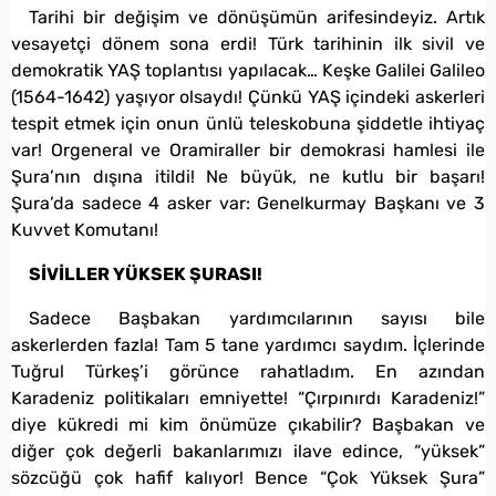
Tarihi bir değişim ve dönüşümün arifesindeyiz. Artık
vesayetçi dönem sona erdi! Türk tarihinin ilk sivil ve
demokratik YAŞ toplantısı yapılacak… Keşke Galilei Galileo
(1564-1642) yaşıyor olsaydı! Çünkü YAŞ içindeki askerleri
tespit etmek için onun ünlü teleskobuna şiddetle ihtiyaç
var! Orgeneral ve Oramiraller bir demokrasi hamlesi ile
Şura’nın dışına itildi! Ne büyük, ne kutlu bir başarı!
Şura’da sadece 4 asker var: Genelkurmay Başkanı ve 3
Kuvvet Komutanı!
SİVİLLER YÜKSEK ŞURASI!
Sadece Başbakan yardımcılarının sayısı bile
askerlerden fazla! Tam 5 tane yardımcı saydım. İçlerinde
Tuğrul Türkeş’i görünce rahatladım. En azından
Karadeniz politikaları emniyette! “Çırpınırdı Karadeniz!”
diye kükredi mi kim önümüze çıkabilir? Başbakan ve
diğer çok değerli bakanlarımızı ilave edince, “yüksek”
sözcüğü çok hafif kalıyor! Bence “Çok Yüksek Şura”