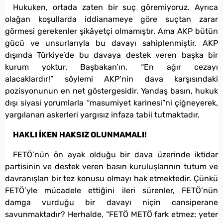
Hukuken, ortada zaten bir suç göremiyoruz. Ayrıca
olağan koşullarda iddianameye göre suçtan zarar
görmesi gerekenler şikâyetçi olmamıştır. Ama AKP bütün
gücü ve unsurlarıyla bu davayı sahiplenmiştir. AKP
dışında Türkiye’de bu davaya destek veren başka bir
kurum yoktur. Başbakan’ın, “En ağır cezayı
alacaklardır!” söylemi AKP’nin dava karşısındaki
pozisyonunun en net göstergesidir. Yandaş basın, hukuk
dışı siyasi yorumlarla “masumiyet karinesi”ni çiğneyerek,
yargılanan askerleri yargısız infaza tabii tutmaktadır.
HAKLI İKEN HAKSIZ OLUNMAMALI!
FETÖ’nün ön ayak olduğu bir dava üzerinde iktidar
partisinin ve destek veren basın kuruluşlarının tutum ve
davranışları bir tez konusu olmayı hak etmektedir. Çünkü
FETÖ’yle mücadele ettiğini ileri sürenler, FETÖ’nün
damga vurduğu bir davayı niçin cansiperane
savunmaktadır? Herhalde, “FETÖ METÖ fark etmez; yeter