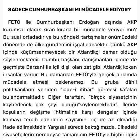
SADECE CUMHURBAŞKANI MI MÜCADELE EDİYOR?
FETÖ ile Cumhurbaşkanı Erdoğan dışında AKP
kurumsal olarak kıran kırana bir mücadele veriyor mu?
Bu sual ortadadır ve bu yöndeki tartışmalar önümüzdeki
dönemde de ülke gündemini işgal edecektir. Çünkü AKP
içinde küçümsenmeyecek bir Atlantikçi damar olduğu
söylenmektedir. Cumhurbaşkanı danışmanları içinde de
geçmişte Barzani ile içli dışlı olan zat gibi Atlantik kokan
insanlar vardır. Bu damardan FETÖ’yle gerçek anlamda
mücadele etmesi beklenemez! Bu gruba dâhil
politikacıların yeniden “iade-i itibar” görmesi kafaları
bulandırmaktadır. Diğer taraftan, “birçok siyasetçinin
kaybedecek çok şeyi olduğu”söylenmektedir”. İleride
koşulların değişme ihtimaline karşı dengeler içinde
kalmayı tercih edenlerin sayısının hiç de az olmadığı
ifade edilmektedir. Yargısal sürece baktığımızda, ülkedeki
siyasetçilerin neredeyse tamamının FETÖ’yle hiçbir ilgisi