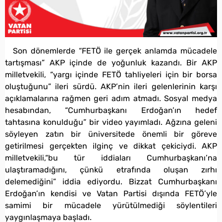
Son dönemlerde “FETÖ ile gerçek anlamda mücadele
tartışması” AKP içinde de yoğunluk kazandı. Bir AKP
milletvekili, “yargı içinde FETÖ tahliyeleri için bir borsa
oluştuğunu” ileri sürdü. AKP’nin ileri gelenlerinin karşı
açıklamalarına rağmen geri adım atmadı. Sosyal medya
hesabından, “Cumhurbaşkanı Erdoğan’ın hedef
tahtasına konulduğu” bir video yayımladı. Ağzına geleni
söyleyen zatın bir üniversitede önemli bir göreve
getirilmesi gerçekten ilginç ve dikkat çekiciydi. AKP
milletvekili,“bu tür iddiaları Cumhurbaşkanı’na
ulaştıramadığını, çünkü etrafında oluşan zırhı
delemediğini” iddia ediyordu. Bizzat Cumhurbaşkanı
Erdoğan’ın kendisi ve Vatan Partisi dışında FETÖ’yle
samimi bir mücadele yürütülmediği söylentileri
yaygınlaşmaya başladı.