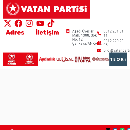
Adres
İletişim
Aşağı Öveçler
0312 231 81
Mah. 1308. Sok.
11
No: 12
0312 229 29
Çankaya/ANKARA
95
bilgi@vatanpartis