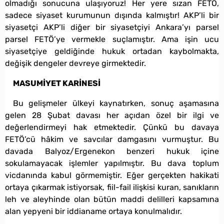
olmadığı sonucuna ulaşıyoruz! Her yere sızan FETÖ,
sadece siyaset kurumunun dışında kalmıştır! AKP’li bir
siyasetçi AKP’li diğer bir siyasetçiyi Ankara’yı parsel
parsel FETÖ’ye vermekle suçlamıştır. Ama işin ucu
siyasetçiye geldiğinde hukuk ortadan kaybolmakta,
değişik dengeler devreye girmektedir.
MASUMİYET KARİNESİ
Bu gelişmeler ülkeyi kaynatırken, sonuç aşamasına
gelen 28 Şubat davası her açıdan özel bir ilgi ve
değerlendirmeyi hak etmektedir. Çünkü bu davaya
FETÖ’cü hâkim ve savcılar damgasını vurmuştur. Bu
davada Balyoz/Ergenekon benzeri hukuk içine
sokulamayacak işlemler yapılmıştır. Bu dava toplum
vicdanında kabul görmemiştir. Eğer gerçekten hakikati
ortaya çıkarmak istiyorsak, fiil-fail ilişkisi kuran, sanıkların
leh ve aleyhinde olan bütün maddi delilleri kapsamına
alan yepyeni bir iddianame ortaya konulmalıdır.