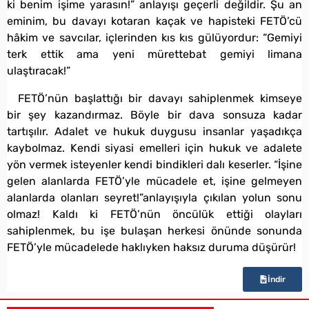
ki benim işime yarasın!” anlayışı geçerli değildir. Şu an
eminim, bu davayı kotaran kaçak ve hapisteki FETÖ’cü
hâkim ve savcılar, içlerinden kıs kıs gülüyordur: “Gemiyi
terk ettik ama yeni mürettebat gemiyi limana
ulaştıracak!”
FETÖ’nün başlattığı bir davayı sahiplenmek kimseye
bir şey kazandırmaz. Böyle bir dava sonsuza kadar
tartışılır. Adalet ve hukuk duygusu insanlar yaşadıkça
kaybolmaz. Kendi siyasi emelleri için hukuk ve adalete
yön vermek isteyenler kendi bindikleri dalı keserler. “İşine
gelen alanlarda FETÖ’yle mücadele et, işine gelmeyen
alanlarda olanları seyret!”anlayışıyla çıkılan yolun sonu
olmaz! Kaldı ki FETÖ’nün öncülük ettiği olayları
sahiplenmek, bu işe bulaşan herkesi önünde sonunda
FETÖ’yle mücadelede haklıyken haksız duruma düşürür!
İndir