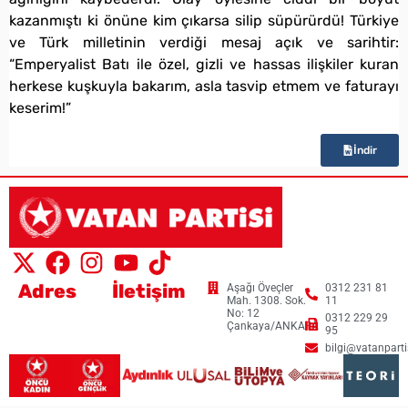
kazanmıştı ki önüne kim çıkarsa silip süpürürdü! Türkiye
ve Türk milletinin verdiği mesaj açık ve sarihtir:
“Emperyalist Batı ile özel, gizli ve hassas ilişkiler kuran
herkese kuşkuyla bakarım, asla tasvip etmem ve faturayı
keserim!”
İndir
Adres
İletişim
Aşağı Öveçler
0312 231 81
Mah. 1308. Sok.
11
No: 12
0312 229 29
Çankaya/ANKARA
95
bilgi@vatanpartis