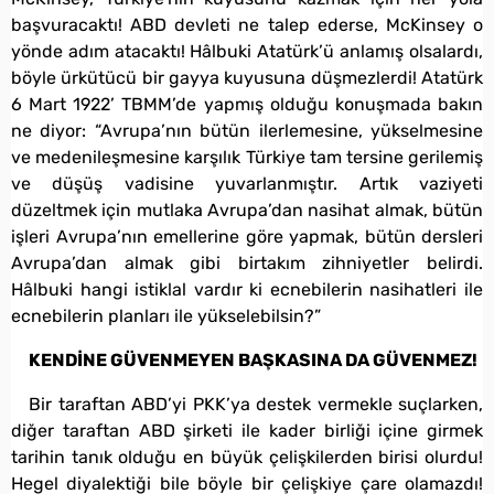
başvuracaktı! ABD devleti ne talep ederse, McKinsey o
yönde adım atacaktı! Hâlbuki Atatürk’ü anlamış olsalardı,
böyle ürkütücü bir gayya kuyusuna düşmezlerdi! Atatürk
6 Mart 1922’ TBMM’de yapmış olduğu konuşmada bakın
ne diyor: “Avrupa’nın bütün ilerlemesine, yükselmesine
ve medenileşmesine karşılık Türkiye tam tersine gerilemiş
ve düşüş vadisine yuvarlanmıştır. Artık vaziyeti
düzeltmek için mutlaka Avrupa’dan nasihat almak, bütün
işleri Avrupa’nın emellerine göre yapmak, bütün dersleri
Avrupa’dan almak gibi birtakım zihniyetler belirdi.
Hâlbuki hangi istiklal vardır ki ecnebilerin nasihatleri ile
ecnebilerin planları ile yükselebilsin?”
KENDİNE GÜVENMEYEN BAŞKASINA DA GÜVENMEZ!
Bir taraftan ABD’yi PKK’ya destek vermekle suçlarken,
diğer taraftan ABD şirketi ile kader birliği içine girmek
tarihin tanık olduğu en büyük çelişkilerden birisi olurdu!
Hegel diyalektiği bile böyle bir çelişkiye çare olamazdı!