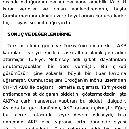
dışında olduğundan her an her yöne sapabilir. Kaldı ki
karar vericiler ve onları yönlendirenlerin, başta
Cumhurbaşkanı olmak üzere hayatlarının sonuna kadar
hiçbir siyasi sorumluluğu yoktur.
SONUÇ VE DEĞERLENDİRME
Türk milletinin gücü ve Türkiye’nin dinamikleri, AKP
kadrolarını ve yöneticileri baskı altına alarak geri adım
attırmıştır. Türkiye, McKinsey adlı şirketi dayatanlara
unutamayacakları bir ders vermiştir. Bu şirketi
gözümüzün içine sokanlar büyük bir itibar kaybına
uğramıştır. Cumhurbaşkanı Erdoğan’ın İnönü üzerinden
CHP’yi ABD ile bağlantılı olmakla suçlaması, Türkiye’deki
antiemperyalist dalganın şiddetini göstermektedir. İşte
AKP’ye çark manevrası yaptıran bu şiddetli dalgadır.
Aslında bu geri dönüşten, AKP kazançlı çıkmıştır. Eğer,
bu felaket rotasında seyre devam edilseydi, kısa
dönemde AKP iyice yıpranır, orta dönemde siyasi
ağırlığını kaybederdi. Olay öylesine ciddi bir boyut