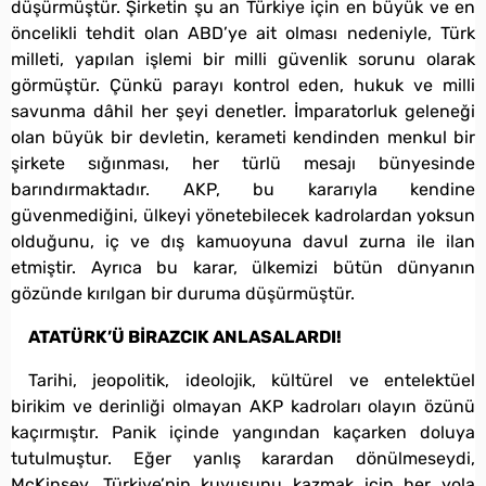
düşürmüştür. Şirketin şu an Türkiye için en büyük ve en
öncelikli tehdit olan ABD’ye ait olması nedeniyle, Türk
milleti, yapılan işlemi bir milli güvenlik sorunu olarak
görmüştür. Çünkü parayı kontrol eden, hukuk ve milli
savunma dâhil her şeyi denetler. İmparatorluk geleneği
olan büyük bir devletin, kerameti kendinden menkul bir
şirkete sığınması, her türlü mesajı bünyesinde
barındırmaktadır. AKP, bu kararıyla kendine
güvenmediğini, ülkeyi yönetebilecek kadrolardan yoksun
olduğunu, iç ve dış kamuoyuna davul zurna ile ilan
etmiştir. Ayrıca bu karar, ülkemizi bütün dünyanın
gözünde kırılgan bir duruma düşürmüştür.
ATATÜRK’Ü BİRAZCIK ANLASALARDI!
Tarihi, jeopolitik, ideolojik, kültürel ve entelektüel
birikim ve derinliği olmayan AKP kadroları olayın özünü
kaçırmıştır. Panik içinde yangından kaçarken doluya
tutulmuştur. Eğer yanlış karardan dönülmeseydi,
McKinsey, Türkiye’nin kuyusunu kazmak için her yola