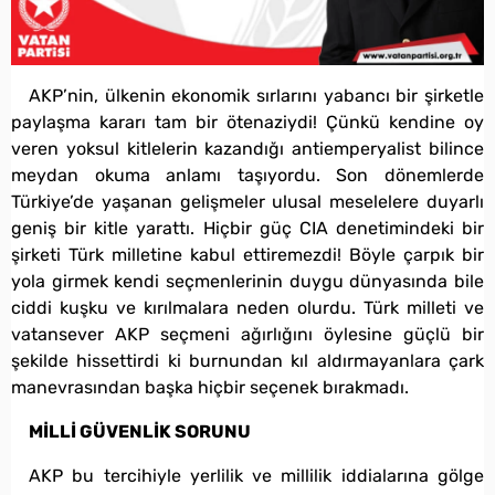
AKP’nin, ülkenin ekonomik sırlarını yabancı bir şirketle
paylaşma kararı tam bir ötenaziydi! Çünkü kendine oy
veren yoksul kitlelerin kazandığı antiemperyalist bilince
meydan okuma anlamı taşıyordu. Son dönemlerde
Türkiye’de yaşanan gelişmeler ulusal meselelere duyarlı
geniş bir kitle yarattı. Hiçbir güç CIA denetimindeki bir
şirketi Türk milletine kabul ettiremezdi! Böyle çarpık bir
yola girmek kendi seçmenlerinin duygu dünyasında bile
ciddi kuşku ve kırılmalara neden olurdu. Türk milleti ve
vatansever AKP seçmeni ağırlığını öylesine güçlü bir
şekilde hissettirdi ki burnundan kıl aldırmayanlara çark
manevrasından başka hiçbir seçenek bırakmadı.
MİLLİ GÜVENLİK SORUNU
AKP bu tercihiyle yerlilik ve millilik iddialarına gölge