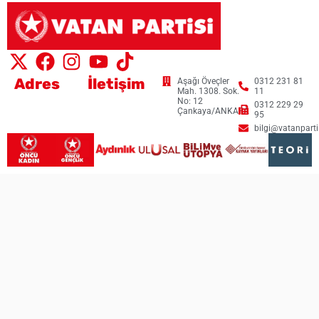
Adres
İletişim
Aşağı Öveçler
0312 231 81
Mah. 1308. Sok.
11
No: 12
0312 229 29
Çankaya/ANKARA
95
bilgi@vatanpartis