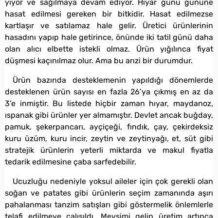
yiyor ve sağılmaya devam ediyor. Hıyar günü gününe
hasat edilmesi gereken bir bitkidir. Hasat edilmezse
kartlaşır ve satılamaz hale gelir. Üretici ürünlerinin
hasadını yapıp hale getirince, önünde iki tatil günü daha
olan alıcı elbette istekli olmaz. Ürün yığılınca fiyat
düşmesi kaçınılmaz olur. Ama bu arızi bir durumdur.
Ürün bazında desteklemenin yapıldığı dönemlerde
desteklenen ürün sayısı en fazla 26’ya çıkmış en az da
3’e inmiştir. Bu listede hiçbir zaman hıyar, maydanoz,
ıspanak gibi ürünler yer almamıştır. Devlet ancak buğday,
pamuk, şekerpancarı, ayçiçeği, fındık, çay, çekirdeksiz
kuru üzüm, kuru incir, zeytin ve zeytinyağı, et, süt gibi
stratejik ürünlerin yeterli miktarda ve makul fiyatla
tedarik edilmesine çaba sarfedebilir.
Ucuzluğu nedeniyle yoksul aileler için çok gerekli olan
soğan ve patates gibi ürünlerin seçim zamanında aşırı
pahalanması tanzim satışları gibi göstermelik önlemlerle
telafi edilmeye çalışıldı. Mevsimi gelip üretim artınca