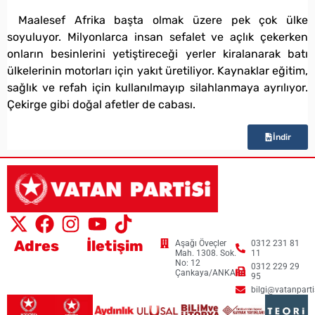
Maalesef Afrika başta olmak üzere pek çok ülke
soyuluyor. Milyonlarca insan sefalet ve açlık çekerken
onların besinlerini yetiştireceği yerler kiralanarak batı
ülkelerinin motorları için yakıt üretiliyor. Kaynaklar eğitim,
sağlık ve refah için kullanılmayıp silahlanmaya ayrılıyor.
Çekirge gibi doğal afetler de cabası.
İndir
Adres
İletişim
Aşağı Öveçler
0312 231 81
Mah. 1308. Sok.
11
No: 12
0312 229 29
Çankaya/ANKARA
95
bilgi@vatanpartis