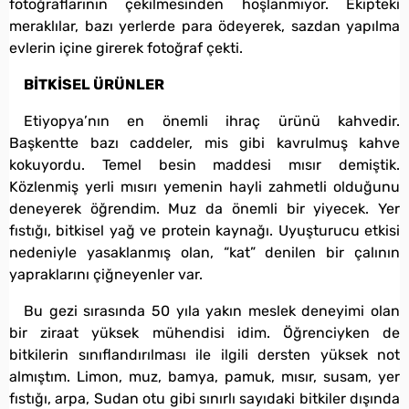
fotoğraflarının çekilmesinden hoşlanmıyor. Ekipteki
meraklılar, bazı yerlerde para ödeyerek, sazdan yapılma
evlerin içine girerek fotoğraf çekti.
BİTKİSEL ÜRÜNLER
Etiyopya’nın en önemli ihraç ürünü kahvedir.
Başkentte bazı caddeler, mis gibi kavrulmuş kahve
kokuyordu. Temel besin maddesi mısır demiştik.
Közlenmiş yerli mısırı yemenin hayli zahmetli olduğunu
deneyerek öğrendim. Muz da önemli bir yiyecek. Yer
fıstığı, bitkisel yağ ve protein kaynağı. Uyuşturucu etkisi
nedeniyle yasaklanmış olan, “kat” denilen bir çalının
yapraklarını çiğneyenler var.
Bu gezi sırasında 50 yıla yakın meslek deneyimi olan
bir ziraat yüksek mühendisi idim. Öğrenciyken de
bitkilerin sınıflandırılması ile ilgili dersten yüksek not
almıştım. Limon, muz, bamya, pamuk, mısır, susam, yer
fıstığı, arpa, Sudan otu gibi sınırlı sayıdaki bitkiler dışında