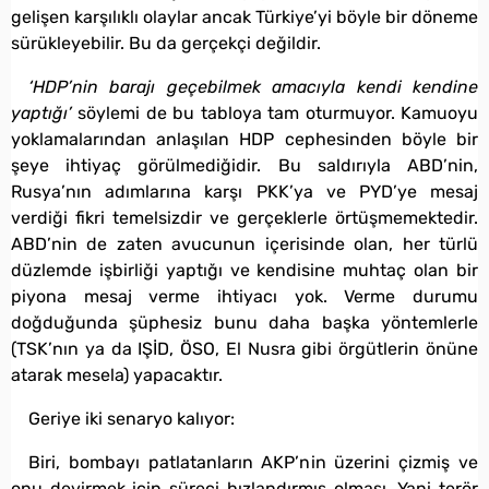
gelişen karşılıklı olaylar ancak Türkiye’yi böyle bir döneme
sürükleyebilir. Bu da gerçekçi değildir.
‘HDP’nin barajı geçebilmek amacıyla kendi kendine
yaptığı’
söylemi de bu tabloya tam oturmuyor. Kamuoyu
yoklamalarından anlaşılan HDP cephesinden böyle bir
şeye ihtiyaç görülmediğidir. Bu saldırıyla ABD’nin,
Rusya’nın adımlarına karşı PKK’ya ve PYD’ye mesaj
verdiği fikri temelsizdir ve gerçeklerle örtüşmemektedir.
ABD’nin de zaten avucunun içerisinde olan, her türlü
düzlemde işbirliği yaptığı ve kendisine muhtaç olan bir
piyona mesaj verme ihtiyacı yok. Verme durumu
doğduğunda şüphesiz bunu daha başka yöntemlerle
(TSK’nın ya da IŞİD, ÖSO, El Nusra gibi örgütlerin önüne
atarak mesela) yapacaktır.
Geriye iki senaryo kalıyor:
Biri, bombayı patlatanların AKP’nin üzerini çizmiş ve
onu devirmek için süreci hızlandırmış olması. Yani terör