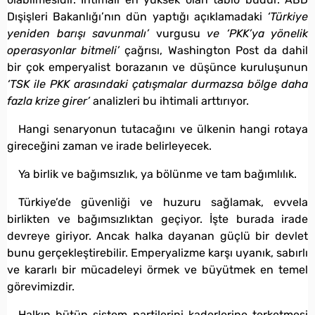
Dışişleri Bakanlığı’nın dün yaptığı açıklamadaki
‘Türkiye
yeniden barışı savunmalı’
vurgusu
ve ‘PKK’ya yönelik
operasyonlar bitmeli’
çağrısı, Washington Post da dahil
bir çok emperyalist borazanın ve düşünce kuruluşunun
‘TSK ile PKK arasındaki çatışmalar durmazsa bölge daha
fazla krize girer’
analizleri bu ihtimali arttırıyor.
Hangi senaryonun tutacağını ve ülkenin hangi rotaya
gireceğini zaman ve irade belirleyecek.
Ya birlik ve bağımsızlık, ya bölünme ve tam bağımlılık.
Türkiye’de güvenliği ve huzuru sağlamak, evvela
birlikten ve bağımsızlıktan geçiyor. İşte burada irade
devreye giriyor. Ancak halka dayanan güçlü bir devlet
bunu gerçekleştirebilir. Emperyalizme karşı uyanık, sabırlı
ve kararlı bir mücadeleyi örmek ve büyütmek en temel
görevimizdir.
Halkın bütün sistem partilerini kaderlerine terketmesi