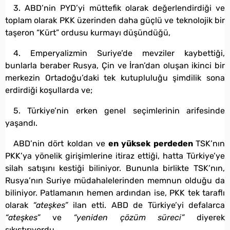
3. ABD’nin PYD’yi müttefik olarak değerlendirdiği ve
toplam olarak PKK üzerinden daha güçlü ve teknolojik bir
taşeron “Kürt” ordusu kurmayı düşündüğü,
4. Emperyalizmin Suriye’de mevziler kaybettiği,
bunlarla beraber Rusya, Çin ve İran’dan oluşan ikinci bir
merkezin Ortadoğu’daki tek kutupluluğu şimdilik sona
erdirdiği koşullarda ve;
5. Türkiye’nin erken genel seçimlerinin arifesinde
yaşandı.
ABD’nin dört koldan ve
en yüksek perdeden
TSK’nın
PKK’ya yönelik girişimlerine itiraz ettiği, hatta Türkiye’ye
silah satışını kestiği biliniyor. Bununla birlikte TSK’nın,
Rusya’nın Suriye müdahalelerinden memnun olduğu da
biliniyor. Patlamanın hemen ardından ise, PKK tek taraflı
olarak
“ateşkes”
ilan etti. ABD de Türkiye’yi defalarca
“ateşkes”
ve
“yeniden çözüm süreci”
diyerek
sıkıştırıyordu.