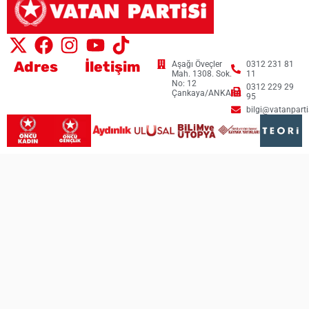
Adres
İletişim
Aşağı Öveçler
0312 231 81
Mah. 1308. Sok.
11
No: 12
0312 229 29
Çankaya/ANKARA
95
bilgi@vatanpartis