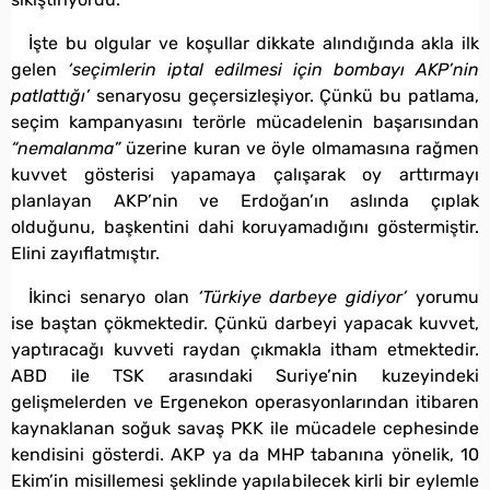
İşte bu olgular ve koşullar dikkate alındığında akla ilk
gelen
‘seçimlerin iptal edilmesi için bombayı AKP’nin
patlattığı’
senaryosu geçersizleşiyor. Çünkü bu patlama,
seçim kampanyasını terörle mücadelenin başarısından
“nemalanma”
üzerine kuran ve öyle olmamasına rağmen
kuvvet gösterisi yapamaya çalışarak oy arttırmayı
planlayan AKP’nin ve Erdoğan’ın aslında çıplak
olduğunu, başkentini dahi koruyamadığını göstermiştir.
Elini zayıflatmıştır.
İkinci senaryo olan
‘Türkiye darbeye gidiyor’
yorumu
ise baştan çökmektedir. Çünkü darbeyi yapacak kuvvet,
yaptıracağı kuvveti raydan çıkmakla itham etmektedir.
ABD ile TSK arasındaki Suriye’nin kuzeyindeki
gelişmelerden ve Ergenekon operasyonlarından itibaren
kaynaklanan soğuk savaş PKK ile mücadele cephesinde
kendisini gösterdi. AKP ya da MHP tabanına yönelik, 10
Ekim’in misillemesi şeklinde yapılabilecek kirli bir eylemle