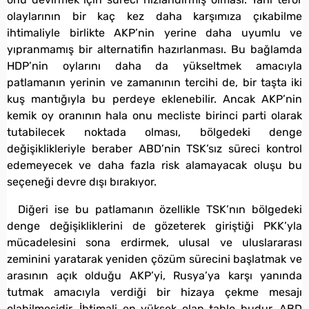
olaylarının bir kaç kez daha karşımıza çıkabilme
ihtimaliyle birlikte AKP’nin yerine daha uyumlu ve
yıpranmamış bir alternatifin hazırlanması. Bu bağlamda
HDP’nin oylarını daha da yükseltmek amacıyla
patlamanın yerinin ve zamanının tercihi de, bir taşta iki
kuş mantığıyla bu perdeye eklenebilir. Ancak AKP’nin
kemik oy oranının hala onu mecliste birinci parti olarak
tutabilecek noktada olması, bölgedeki denge
değişiklikleriyle beraber ABD’nin TSK’sız süreci kontrol
edemeyecek ve daha fazla risk alamayacak oluşu bu
seçeneği devre dışı bırakıyor.
Diğeri ise bu patlamanın özellikle TSK’nın bölgedeki
denge değişikliklerini de gözeterek giriştiği PKK’yla
mücadelesini sona erdirmek, ulusal ve uluslararası
zeminini yaratarak yeniden çözüm sürecini başlatmak ve
arasının açık olduğu AKP’yi, Rusya’ya karşı yanında
tutmak amacıyla verdiği bir hizaya çekme mesajı
olabilmesidir. İhtimali en yüksek olan tablo budur. ABD