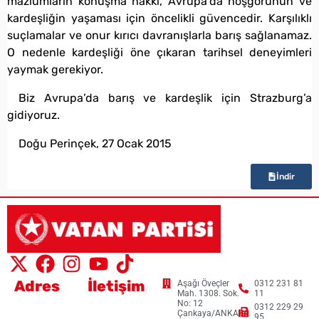
mazlumların konuşma hakkı, Avrupa’da hoşgörünün ve
kardeşliğin yaşaması için öncelikli güvencedir. Karşılıklı
suçlamalar ve onur kırıcı davranışlarla barış sağlanamaz.
O nedenle kardeşliği öne çıkaran tarihsel deneyimleri
yaymak gerekiyor.
Biz Avrupa’da barış ve kardeşlik için Strazburg’a
gidiyoruz.
Doğu Perinçek, 27 Ocak 2015
İndir
Adres
İletişim
Aşağı Öveçler
0312 231 81
Mah. 1308. Sok.
11
No: 12
0312 229 29
Çankaya/ANKARA
95