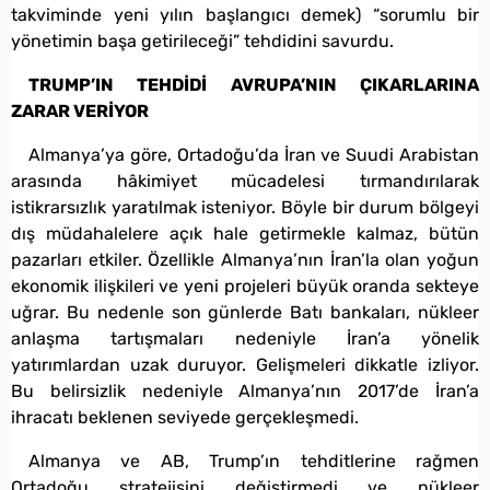
takviminde yeni yılın başlangıcı demek) “sorumlu bir
yönetimin başa getirileceği” tehdidini savurdu.
TRUMP’IN TEHDİDİ AVRUPA’NIN ÇIKARLARINA
ZARAR VERİYOR
Almanya’ya göre, Ortadoğu’da İran ve Suudi Arabistan
arasında hâkimiyet mücadelesi tırmandırılarak
istikrarsızlık yaratılmak isteniyor. Böyle bir durum bölgeyi
dış müdahalelere açık hale getirmekle kalmaz, bütün
pazarları etkiler. Özellikle Almanya’nın İran’la olan yoğun
ekonomik ilişkileri ve yeni projeleri büyük oranda sekteye
uğrar. Bu nedenle son günlerde Batı bankaları, nükleer
anlaşma tartışmaları nedeniyle İran’a yönelik
yatırımlardan uzak duruyor. Gelişmeleri dikkatle izliyor.
Bu belirsizlik nedeniyle Almanya’nın 2017’de İran’a
ihracatı beklenen seviyede gerçekleşmedi.
Almanya ve AB, Trump’ın tehditlerine rağmen
Ortadoğu stratejisini değiştirmedi ve nükleer