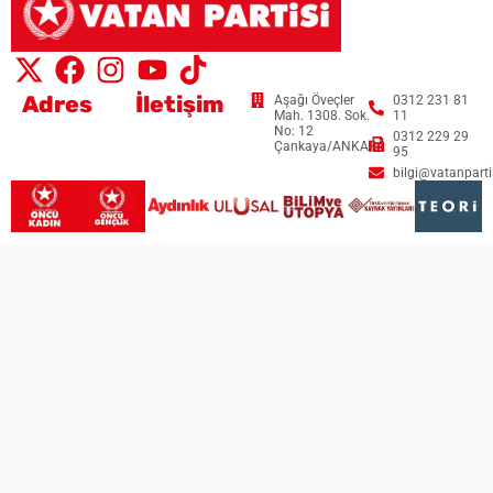
Adres
İletişim
Aşağı Öveçler
0312 231 81
Mah. 1308. Sok.
11
No: 12
0312 229 29
Çankaya/ANKARA
95
bilgi@vatanpartis