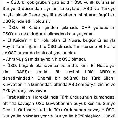
– ÖSO, birçok grubun çatı adıdır. ÖSO’yu ilk kuranalar,
Suriye Ordusundan ayrılan subaylardı. ABD ve Türkiye
başta olmak üzere çeşitli devletlerin istihbarat örgütleri
ÖSO içinde etkili oldular.
– ÖSO, El Kaide içinden çıkmadı. CHP yöneticileri
ÖSO’nun ne olduğunu bilmeden konuşuyorlar.
– El Kaide’nin bir kolu olan El Nusra, bugünkü adıyla
Heyet Tahrir Şam, hiç ÖSO olmadı. Tam tersine El Nusra
ile ÖSO arasında kanlı çatışmalar oldu.
– Ahrar-uş Şam da ayrıdır, hiç ÖSO olmadı.
– ÖSO, başarılı olamayınca bölündü. Kimi El Nusra’ya,
kimi DAEŞ’e katıldı. Bir kesimi hâlâ ABD’nin
denetimindedir. Önemli bir bölümü ise Türk Silahlı
Kuvvetleri’nin kumandası altında ABD emperyalizmine ve
PKK’ya karşı savaşıyor.
– Fırat Kalkanı Harekâtı’nda Türk Ordusunun kumandası
altında savaşan ÖSO kuvvetlerinin büyük kesimi, Suriye
Devleti Ordusuna katıldı. Türk Ordusunda savaşan ÖSO,
Suriye ile yakınlaşıyor ve Suriye ile bütünleşiyor. Çünkü