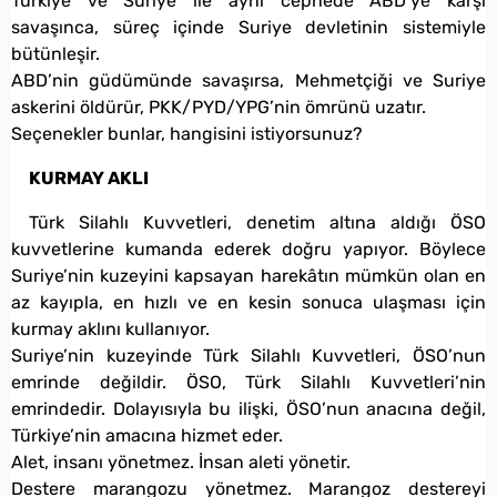
Türkiye ve Suriye ile aynı cephede ABD’ye karşı
savaşınca, süreç içinde Suriye devletinin sistemiyle
bütünleşir.
ABD’nin güdümünde savaşırsa, Mehmetçiği ve Suriye
askerini öldürür, PKK/PYD/YPG’nin ömrünü uzatır.
Seçenekler bunlar, hangisini istiyorsunuz?
KURMAY AKLI
Türk Silahlı Kuvvetleri, denetim altına aldığı ÖSO
kuvvetlerine kumanda ederek doğru yapıyor. Böylece
Suriye’nin kuzeyini kapsayan harekâtın mümkün olan en
az kayıpla, en hızlı ve en kesin sonuca ulaşması için
kurmay aklını kullanıyor.
Suriye’nin kuzeyinde Türk Silahlı Kuvvetleri, ÖSO’nun
emrinde değildir. ÖSO, Türk Silahlı Kuvvetleri’nin
emrindedir. Dolayısıyla bu ilişki, ÖSO’nun anacına değil,
Türkiye’nin amacına hizmet eder.
Alet, insanı yönetmez. İnsan aleti yönetir.
Destere marangozu yönetmez. Marangoz destereyi