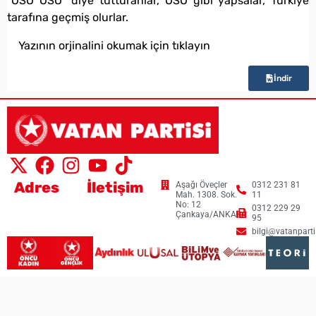
“ÖSO ÖSO” diye tutturanlar, ÖSO gibi yapsalar, Türkiye
tarafına geçmiş olurlar.
Yazının orjinalini okumak için tıklayın
İndir
Adres
İletişim
Aşağı Öveçler
0312 231 81
Mah. 1308. Sok.
11
No: 12
0312 229 29
Çankaya/ANKARA
95
bilgi@vatanpartis