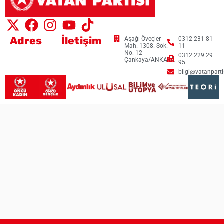
Adres
İletişim
Aşağı Öveçler
0312 231 81
Mah. 1308. Sok.
11
No: 12
0312 229 29
Çankaya/ANKARA
95
bilgi@vatanpartis