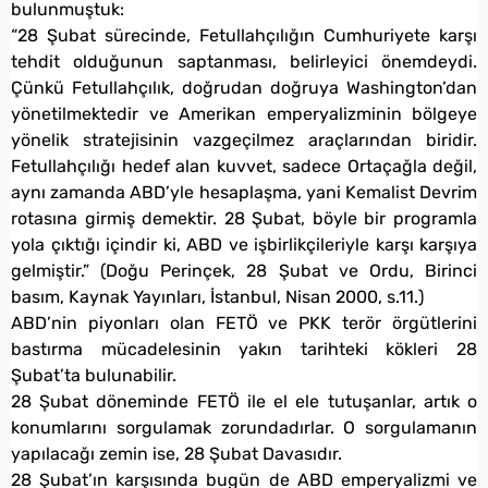
bulunmuştuk:
“28 Şubat sürecinde, Fetullahçılığın Cumhuriyete karşı
tehdit olduğunun saptanması, belirleyici önemdeydi.
Çünkü Fetullahçılık, doğrudan doğruya Washington’dan
yönetilmektedir ve Amerikan emperyalizminin bölgeye
yönelik stratejisinin vazgeçilmez araçlarından biridir.
Fetullahçılığı hedef alan kuvvet, sadece Ortaçağla değil,
aynı zamanda ABD’yle hesaplaşma, yani Kemalist Devrim
rotasına girmiş demektir. 28 Şubat, böyle bir programla
yola çıktığı içindir ki, ABD ve işbirlikçileriyle karşı karşıya
gelmiştir.” (Doğu Perinçek, 28 Şubat ve Ordu, Birinci
basım, Kaynak Yayınları, İstanbul, Nisan 2000, s.11.)
ABD’nin piyonları olan FETÖ ve PKK terör örgütlerini
bastırma mücadelesinin yakın tarihteki kökleri 28
Şubat’ta bulunabilir.
28 Şubat döneminde FETÖ ile el ele tutuşanlar, artık o
konumlarını sorgulamak zorundadırlar. O sorgulamanın
yapılacağı zemin ise, 28 Şubat Davasıdır.
28 Şubat’ın karşısında bugün de ABD emperyalizmi ve