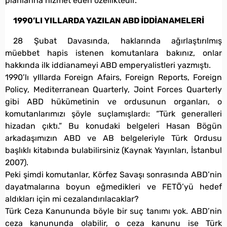
planlarına hizmet eden özelliktedir.
1990’LI YILLARDA YAZILAN ABD İDDİANAMELERİ
28 Şubat Davasında, haklarında ağırlaştırılmış
müebbet hapis istenen komutanlara bakınız, onlar
hakkında ilk iddianameyi ABD emperyalistleri yazmıştı.
1990’lı yIllarda Foreign Afairs, Foreign Reports, Foreign
Policy, Mediterranean Quarterly, Joint Forces Quarterly
gibi ABD hükümetinin ve ordusunun organları, o
komutanlarımızı şöyle suçlamışlardı: “Türk generalleri
hizadan çıktı.” Bu konudaki belgeleri Hasan Bögün
arkadaşımızın ABD ve AB belgeleriyle Türk Ordusu
başlıklı kitabında bulabilirsiniz (Kaynak Yayınları, İstanbul
2007).
Peki şimdi komutanlar, Körfez Savaşı sonrasında ABD’nin
dayatmalarına boyun eğmedikleri ve FETÖ’yü hedef
aldıkları için mi cezalandırılacaklar?
Türk Ceza Kanununda böyle bir suç tanımı yok. ABD’nin
ceza kanununda olabilir, o ceza kanunu ise Türk