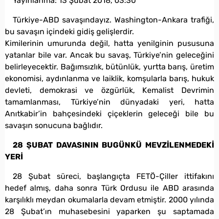
Yayınlanma:
13 Şubat 2018, 03:30
Türkiye-ABD savaşındayız. Washington-Ankara trafiği,
bu savaşın içindeki gidiş gelişlerdir.
Kimilerinin umurunda değil, hatta yenilginin pususuna
yatanlar bile var. Ancak bu savaş, Türkiye’nin geleceğini
belirleyecektir. Bağımsızlık, bütünlük, yurtta barış, üretim
ekonomisi, aydınlanma ve laiklik, komşularla barış, hukuk
devleti, demokrasi ve özgürlük, Kemalist Devrimin
tamamlanması, Türkiye’nin dünyadaki yeri, hatta
Anıtkabir’in bahçesindeki çiçeklerin geleceği bile bu
savaşın sonucuna bağlıdır.
28 ŞUBAT DAVASININ BUGÜNKÜ MEVZİLENMEDEKİ
YERİ
28 Şubat süreci, başlangıçta FETÖ-Çiller ittifakını
hedef almış, daha sonra Türk Ordusu ile ABD arasında
karşılıklı meydan okumalarla devam etmiştir. 2000 yılında
28 Şubat’ın muhasebesini yaparken şu saptamada