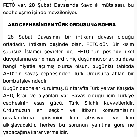
FETÖ var. 28 Şubat Davasında Savcılık mütalaası, bu
cepheleşme içinde mevzileniyor.
ABD CEPHESİNDEN TÜRK ORDUSUNA BOMBA
28 Şubat Davasının bir intikam davası olduğu
ortadadır. İntikam peşinde olan, FETÖ’dür. Bir kısım
şuursuz İslamcı çevreler de, FETÖ’nün peşinde ilkel
duygularına esir olmuşlardır. Hiç düşünmüyorlar, bu dava
hangi niyetle açılmış olursa olsun, bugünkü tabloda
ABD’nin savaş cephesinden Türk Ordusuna atılan bir
bomba işlevindedir.
Bugün cepheler kurulmuş. Bir tarafta Türkiye var. Karşıda
ABD, İsrail ve piyonları var. Savaş olduğu için Türkiye
cephesinin esas gücü, Türk Silahlı Kuvvetleridir.
Ordumuzun en seçkin ve itibarlı komutanlarını
cezalandırma girişimini kim alkışlıyor ve kim
alkışlayacaktır, herkes bu sorunun yanıtına göre ne
yapacağına karar vermelidir.