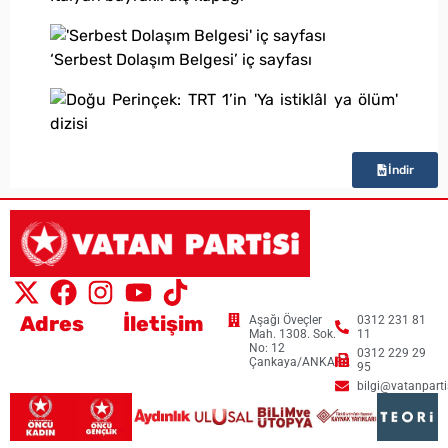
‘Serbest Dolaşım Belgesi’ iç sayfası
İndir
Adres
İletişim
Aşağı Öveçler
0312 231 81
Mah. 1308. Sok.
11
No: 12
0312 229 29
Çankaya/ANKARA
95
bilgi@vatanpartis