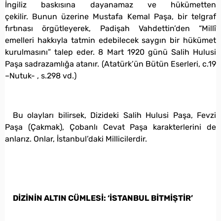
İngiliz baskısına dayanamaz ve hükümetten
çekilir. Bunun üzerine Mustafa Kemal Paşa, bir telgraf
fırtınası örgütleyerek, Padişah Vahdettin’den “Millî
emelleri hakkıyla tatmin edebilecek saygın bir hükümet
kurulmasını” talep eder. 8 Mart 1920 günü Salih Hulusi
Paşa sadrazamlığa atanır. (Atatürk’ün Bütün Eserleri, c.19
–Nutuk- , s.298 vd.)
Bu olayları bilirsek, Dizideki Salih Hulusi Paşa, Fevzi
Paşa (Çakmak), Çobanlı Cevat Paşa karakterlerini de
anlarız. Onlar, İstanbul’daki Millicilerdir.
DİZİNİN ALTIN CÜMLESİ: ‘İSTANBUL BİTMİŞTİR’