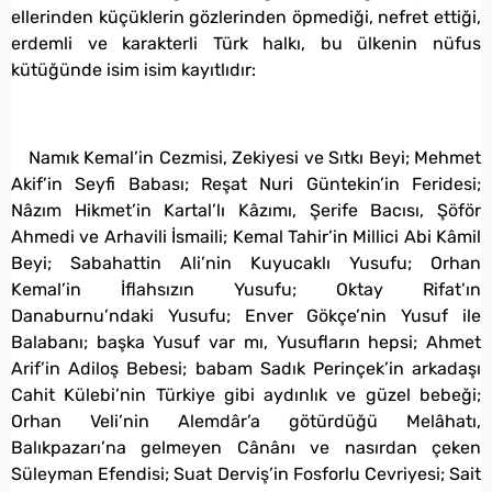
ellerinden küçüklerin gözlerinden öpmediği, nefret ettiği,
erdemli ve karakterli Türk halkı, bu ülkenin nüfus
kütüğünde isim isim kayıtlıdır:
Namık Kemal’in Cezmisi, Zekiyesi ve Sıtkı Beyi; Mehmet
Akif’in Seyfi Babası; Reşat Nuri Güntekin’in Feridesi;
Nâzım Hikmet’in Kartal’lı Kâzımı, Şerife Bacısı, Şöför
Ahmedi ve Arhavili İsmaili; Kemal Tahir’in Millici Abi Kâmil
Beyi; Sabahattin Ali’nin Kuyucaklı Yusufu; Orhan
Kemal’in İflahsızın Yusufu; Oktay Rifat’ın
Danaburnu’ndaki Yusufu; Enver Gökçe’nin Yusuf ile
Balabanı; başka Yusuf var mı, Yusufların hepsi; Ahmet
Arif’in Adiloş Bebesi; babam Sadık Perinçek’in arkadaşı
Cahit Külebi’nin Türkiye gibi aydınlık ve güzel bebeği;
Orhan Veli’nin Alemdâr’a götürdüğü Melâhatı,
Balıkpazarı’na gelmeyen Cânânı ve nasırdan çeken
Süleyman Efendisi; Suat Derviş’in Fosforlu Cevriyesi; Sait