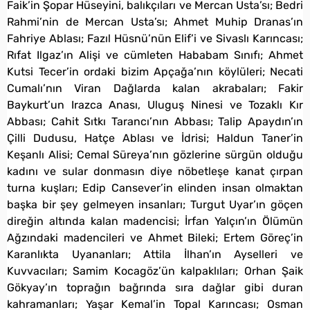
Faik’in Şopar Hüseyini, balıkçıları ve Mercan Usta’sı; Bedri
Rahmi’nin de Mercan Usta’sı; Ahmet Muhip Dranas’ın
Fahriye Ablası; Fazıl Hüsnü’nün Elif’i ve Sivaslı Karıncası;
Rıfat Ilgaz’ın Alişi ve cümleten Hababam Sınıfı; Ahmet
Kutsi Tecer’in ordaki bizim Apçağa’nın köylüleri; Necati
Cumalı’nın Viran Dağlarda kalan akrabaları; Fakir
Baykurt’un Irazca Anası, Uluguş Ninesi ve Tozaklı Kır
Abbası; Cahit Sıtkı Tarancı’nın Abbası; Talip Apaydın’ın
Çilli Dudusu, Hatçe Ablası ve İdrisi; Haldun Taner’in
Keşanlı Alisi; Cemal Süreya’nın gözlerine sürgün olduğu
kadını ve sular donmasın diye nöbetleşe kanat çırpan
turna kuşları; Edip Cansever’in elinden insan olmaktan
başka bir şey gelmeyen insanları; Turgut Uyar’ın göçen
direğin altında kalan madencisi; İrfan Yalçın’ın Ölümün
Ağzındaki madencileri ve Ahmet Bileki; Ertem Göreç’in
Karanlıkta Uyananları; Attila İlhan’ın Ayselleri ve
Kuvvacıları; Samim Kocagöz’ün kalpaklıları; Orhan Şaik
Gökyay’ın toprağın bağrında sıra dağlar gibi duran
kahramanları; Yaşar Kemal’in Topal Karıncası; Osman