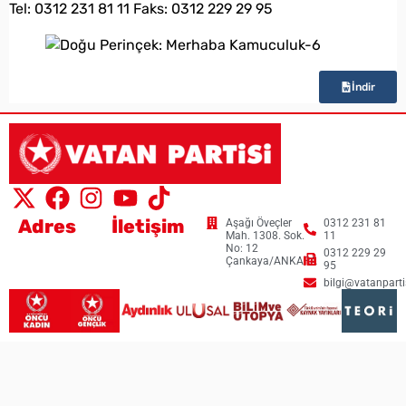
Tel: 0312 231 81 11 Faks: 0312 229 29 95
İndir
Adres
İletişim
Aşağı Öveçler
0312 231 81
Mah. 1308. Sok.
11
No: 12
0312 229 29
Çankaya/ANKARA
95
bilgi@vatanpartis