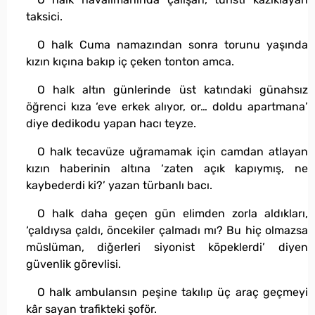
taksici.
O halk Cuma namazından sonra torunu yaşında
kızın kıçına bakıp iç çeken tonton amca.
O halk altın günlerinde üst katındaki günahsız
öğrenci kıza ‘eve erkek alıyor, or… doldu apartmana’
diye dedikodu yapan hacı teyze.
O halk tecavüze uğramamak için camdan atlayan
kızın haberinin altına ‘zaten açık kapıymış, ne
kaybederdi ki?’ yazan türbanlı bacı.
O halk daha geçen gün elimden zorla aldıkları,
‘çaldıysa çaldı, öncekiler çalmadı mı? Bu hiç olmazsa
müslüman, diğerleri siyonist köpeklerdi’ diyen
güvenlik görevlisi.
O halk ambulansın peşine takılıp üç araç geçmeyi
kâr sayan trafikteki şoför.