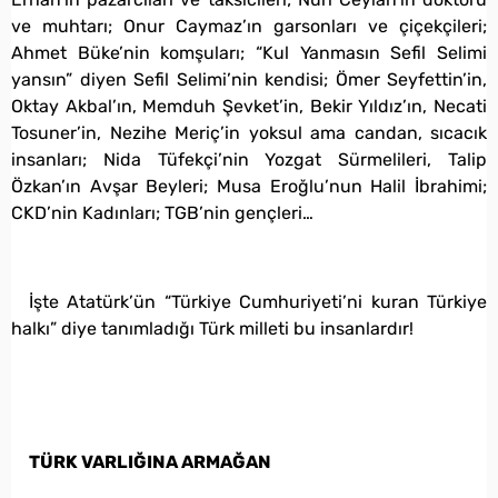
ve muhtarı; Onur Caymaz’ın garsonları ve çiçekçileri;
Ahmet Büke’nin komşuları; “Kul Yanmasın Sefil Selimi
yansın” diyen Sefil Selimi’nin kendisi; Ömer Seyfettin’in,
Oktay Akbal’ın, Memduh Şevket’in, Bekir Yıldız’ın, Necati
Tosuner’in, Nezihe Meriç’in yoksul ama candan, sıcacık
insanları; Nida Tüfekçi’nin Yozgat Sürmelileri, Talip
Özkan’ın Avşar Beyleri; Musa Eroğlu’nun Halil İbrahimi;
CKD’nin Kadınları; TGB’nin gençleri…
İşte Atatürk’ün “Türkiye Cumhuriyeti’ni kuran Türkiye
halkı” diye tanımladığı Türk milleti bu insanlardır!
TÜRK VARLIĞINA ARMAĞAN