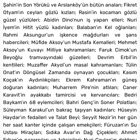
Şahin’in Son Yörükü ve Arslanköy’ün bütün anaları; Fikret
Otyam’ın ceylan gözlü kızları; Rasin’in kocaman gözlü
güzel yüzlüleri; Abidin Dino’nun iş yapan elleri; Nuri
İyem’in Hitit yüzlü kadınları; Balaban’ın Kel oğlanları;
Rahmi Aksungur’un işkence mağdurları ve şans
habercileri; Müfide Aksoy’un Mustafa Kemalleri; Mehmet
Aksoy’un Kuvayı Milliye kahramanları; Faruk Cimok’un
Beyoğlu tramvayındaki güzelleri; Devrim Erbil’in
kentlileri; Muzaffer Akyol’un masal kahramanları; Tülin
Onat’ın Döngüsel Zamanda oynayan çocukları; Kasım
Koçak’ın Aydınlıkçıları; Ekrem Kahraman’ın güneş
doğuran kadınları; Muharrem Pire’nin atlıları; Caner
Karavit’in ayakkabı tamircisi ve kervancıları; Bedri
Baykam’ın 68 eylemcileri; Bahri Genç’in Soner Polatları;
Süleyman Karakul’un bakraç taşıyan kadınları; Hüseyin
Haydar’ın fedaileri ve Talat Beyi; Seyyit Nezir’in her gün
her saat kanter içinde çalışan emekçileri; Füruzan’ın Su
Ustası Miraçları; Sıdıka Avar’ın Dağ Çiçekleri; Ahmet
Erhan’ın pazarcıları ve taksicileri; Nuri Ceylan’ın doktoru