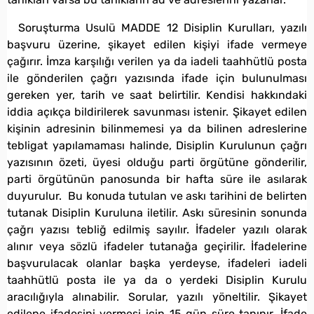
Soruşturma Usulü MADDE 12 Disiplin Kurulları, yazılı
başvuru üzerine, şikayet edilen kişiyi ifade vermeye
çağırır. İmza karşılığı verilen ya da iadeli taahhütlü posta
ile gönderilen çağrı yazısında ifade için bulunulması
gereken yer, tarih ve saat belirtilir. Kendisi hakkındaki
iddia açıkça bildirilerek savunması istenir. Şikayet edilen
kişinin adresinin bilinmemesi ya da bilinen adreslerine
tebligat yapılamaması halinde, Disiplin Kurulunun çağrı
yazısının özeti, üyesi olduğu parti örgütüne gönderilir,
parti örgütünün panosunda bir hafta süre ile asılarak
duyurulur. Bu konuda tutulan ve askı tarihini de belirten
tutanak Disiplin Kuruluna iletilir. Askı süresinin sonunda
çağrı yazısı tebliğ edilmiş sayılır. İfadeler yazılı olarak
alınır veya sözlü ifadeler tutanağa geçirilir. İfadelerine
başvurulacak olanlar başka yerdeyse, ifadeleri iadeli
taahhütlü posta ile ya da o yerdeki Disiplin Kurulu
aracılığıyla alınabilir. Sorular, yazılı yöneltilir. Şikayet
edilene ifadesini vermesi için 15 gün süre tanınır. İfade