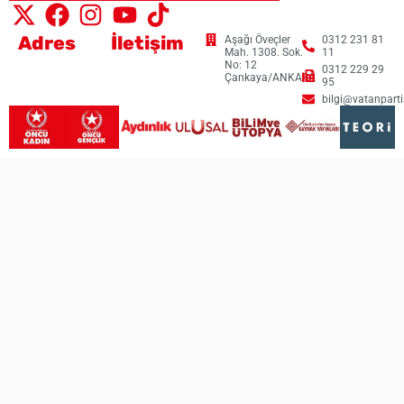
Adres
İletişim
Aşağı Öveçler
0312 231 81
Mah. 1308. Sok.
11
No: 12
0312 229 29
Çankaya/ANKARA
95
bilgi@vatanpartis