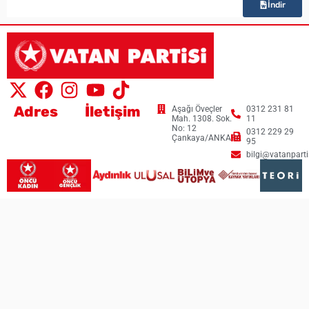
İndir
Adres
İletişim
Aşağı Öveçler
0312 231 81
Mah. 1308. Sok.
11
No: 12
0312 229 29
Çankaya/ANKARA
95
bilgi@vatanpartis