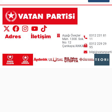
Adres
İletişim
Aşağı Öveçler
0312 231 81
Mah. 1308. Sok.
11
No: 12
0312 229 29
Çankaya/ANKARA
95
bilgi@vatanpartis