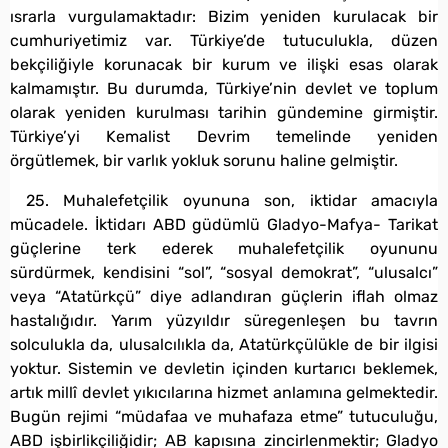
ısrarla vurgulamaktadır: Bizim yeniden kurulacak bir
cumhuriyetimiz var. Türkiye’de tutuculukla, düzen
bekçiliğiyle korunacak bir kurum ve ilişki esas olarak
kalmamıştır. Bu durumda, Türkiye’nin devlet ve toplum
olarak yeniden kurulması tarihin gündemine girmiştir.
Türkiye’yi Kemalist Devrim temelinde yeniden
örgütlemek, bir varlık yokluk sorunu haline gelmiştir.
25. Muhalefetçilik oyununa son, iktidar amacıyla
mücadele. İktidarı ABD güdümlü Gladyo-Mafya- Tarikat
güçlerine terk ederek muhalefetçilik oyununu
sürdürmek, kendisini “sol”, “sosyal demokrat”, “ulusalcı”
veya “Atatürkçü” diye adlandıran güçlerin iflah olmaz
hastalığıdır. Yarım yüzyıldır süregenleşen bu tavrın
solculukla da, ulusalcılıkla da, Atatürkçülükle de bir ilgisi
yoktur. Sistemin ve devletin içinden kurtarıcı beklemek,
artık millî devlet yıkıcılarına hizmet anlamına gelmektedir.
Bugün rejimi “müdafaa ve muhafaza etme” tutuculuğu,
ABD işbirlikçiliğidir; AB kapısına zincirlenmektir; Gladyo