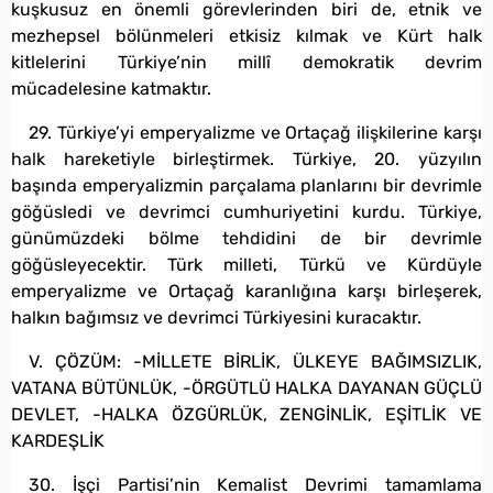
kuşkusuz en önemli görevlerinden biri de, etnik ve
mezhepsel bölünmeleri etkisiz kılmak ve Kürt halk
kitlelerini Türkiye’nin millî demokratik devrim
mücadelesine katmaktır.
29. Türkiye’yi emperyalizme ve Ortaçağ ilişkilerine karşı
halk hareketiyle birleştirmek. Türkiye, 20. yüzyılın
başında emperyalizmin parçalama planlarını bir devrimle
göğüsledi ve devrimci cumhuriyetini kurdu. Türkiye,
günümüzdeki bölme tehdidini de bir devrimle
göğüsleyecektir. Türk milleti, Türkü ve Kürdüyle
emperyalizme ve Ortaçağ karanlığına karşı birleşerek,
halkın bağımsız ve devrimci Türkiyesini kuracaktır.
V. ÇÖZÜM: -MİLLETE BİRLİK, ÜLKEYE BAĞIMSIZLIK,
VATANA BÜTÜNLÜK, -ÖRGÜTLÜ HALKA DAYANAN GÜÇLÜ
DEVLET, -HALKA ÖZGÜRLÜK, ZENGİNLİK, EŞİTLİK VE
KARDEŞLİK
30. İşçi Partisi’nin Kemalist Devrimi tamamlama