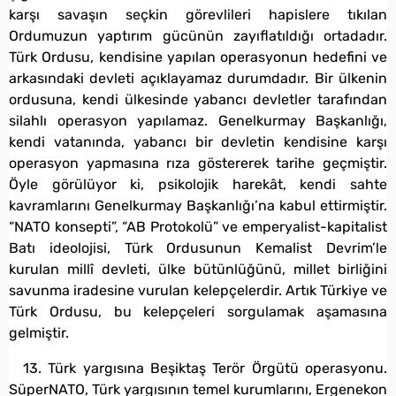
karşı savaşın seçkin görevlileri hapislere tıkılan
Ordumuzun yaptırım gücünün zayıflatıldığı ortadadır.
Türk Ordusu, kendisine yapılan operasyonun hedefini ve
arkasındaki devleti açıklayamaz durumdadır. Bir ülkenin
ordusuna, kendi ülkesinde yabancı devletler tarafından
silahlı operasyon yapılamaz. Genelkurmay Başkanlığı,
kendi vatanında, yabancı bir devletin kendisine karşı
operasyon yapmasına rıza göstererek tarihe geçmiştir.
Öyle görülüyor ki, psikolojik harekât, kendi sahte
kavramlarını Genelkurmay Başkanlığı’na kabul ettirmiştir.
“NATO konsepti”, “AB Protokolü” ve emperyalist-kapitalist
Batı ideolojisi, Türk Ordusunun Kemalist Devrim’le
kurulan millî devleti, ülke bütünlüğünü, millet birliğini
savunma iradesine vurulan kelepçelerdir. Artık Türkiye ve
Türk Ordusu, bu kelepçeleri sorgulamak aşamasına
gelmiştir.
13. Türk yargısına Beşiktaş Terör Örgütü operasyonu.
SüperNATO, Türk yargısının temel kurumlarını, Ergenekon