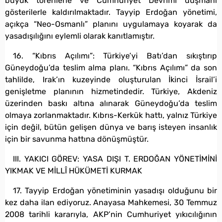
büyük törenlerle ve Cumhuriyet Devrimi düşmanı
gösterilerle kaldırılmaktadır. Tayyip Erdoğan yönetimi,
açıkça “Neo-Osmanlı” planını uygulamaya koyarak da
yasadışılığını eylemli olarak kanıtlamıştır.
16. “Kıbrıs Açılımı”: Türkiye’yi Batı’dan sıkıştırıp
Güneydoğu’da teslim alma planı. “Kıbrıs Açılımı” da son
tahlilde, Irak’ın kuzeyinde oluşturulan İkinci İsrail’i
genişletme planının hizmetindedir. Türkiye, Akdeniz
üzerinden baskı altına alınarak Güneydoğu’da teslim
olmaya zorlanmaktadır. Kıbrıs-Kerkük hattı, yalnız Türkiye
için değil, bütün gelişen dünya ve barış isteyen insanlık
için bir savunma hattına dönüşmüştür.
III. YAKICI GÖREV: YASA DIŞI T. ERDOĞAN YÖNETİMİNİ
YIKMAK VE MİLLÎ HÜKÜMETİ KURMAK
17. Tayyip Erdoğan yönetiminin yasadışı olduğunu bir
kez daha ilan ediyoruz. Anayasa Mahkemesi, 30 Temmuz
2008 tarihli kararıyla, AKP’nin Cumhuriyet yıkıcılığının