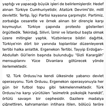
yaptığı ve yapacağı büyük işleri de belirlemişlerdir. Hedef
alınan Türkiye Cumhuriyetidir, Atatürk Devrimi”dir, millî
devlettir. Tertip, İşçi Partisi kayasına çarpmıştır. Partimiz,
zorbalığa cesaretle ve örnek alınan bir dirençle karşı
koymuştur. Türkiye çapında protesto gösterileri
örgütledik. Tekirdağ, Silivri, İzmir ve İstanbul başta olmak
üzere mitingler yaptık. Yüzbinlerce bildiri dağıttık.
Türkiye’nin dört bir yanında toplantılar düzenleyerek
tertibi halka anlattık. Ergenekon Tertibi, Tayyip Erdoğan-
Abdullah Gül’lerin başında bulunduğu “Gizli Karargâh”
mensuplarını Yüce Divanlara götürecek yönde
ilerlemektedir.
12. Türk Ordusu’na kendi ülkesinde yabancı devlet
operasyonu. Türk Ordusu, Ergenekon operasyonuyla her
gün bir futbol topu gibi tekmelenmektedir. Türk
Ordusu’na karşı yürütülen “asimetrik psikolojik harekât”,
örtülü savaşın bir cephesidir. Gazilere madalya
çiğnettiren, kahramanları intihara itilen, bölücü teröre