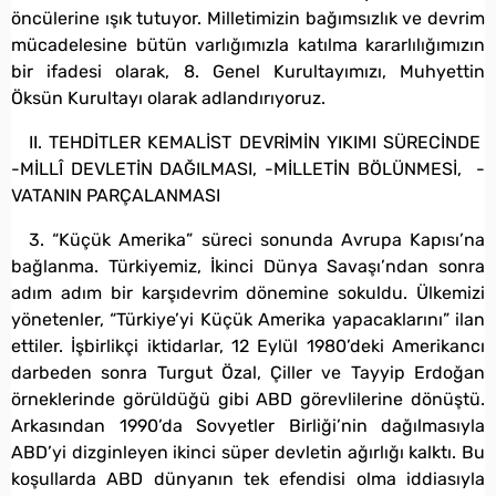
öncülerine ışık tutuyor. Milletimizin bağımsızlık ve devrim
mücadelesine bütün varlığımızla katılma kararlılığımızın
bir ifadesi olarak, 8. Genel Kurultayımızı, Muhyettin
Öksün Kurultayı olarak adlandırıyoruz.
II. TEHDİTLER KEMALİST DEVRİMİN YIKIMI SÜRECİNDE
-MİLLÎ DEVLETİN DAĞILMASI, -MİLLETİN BÖLÜNMESİ, -
VATANIN PARÇALANMASI
3. “Küçük Amerika” süreci sonunda Avrupa Kapısı’na
bağlanma. Türkiyemiz, İkinci Dünya Savaşı’ndan sonra
adım adım bir karşıdevrim dönemine sokuldu. Ülkemizi
yönetenler, “Türkiye’yi Küçük Amerika yapacaklarını” ilan
ettiler. İşbirlikçi iktidarlar, 12 Eylül 1980’deki Amerikancı
darbeden sonra Turgut Özal, Çiller ve Tayyip Erdoğan
örneklerinde görüldüğü gibi ABD görevlilerine dönüştü.
Arkasından 1990’da Sovyetler Birliği’nin dağılmasıyla
ABD’yi dizginleyen ikinci süper devletin ağırlığı kalktı. Bu
koşullarda ABD dünyanın tek efendisi olma iddiasıyla