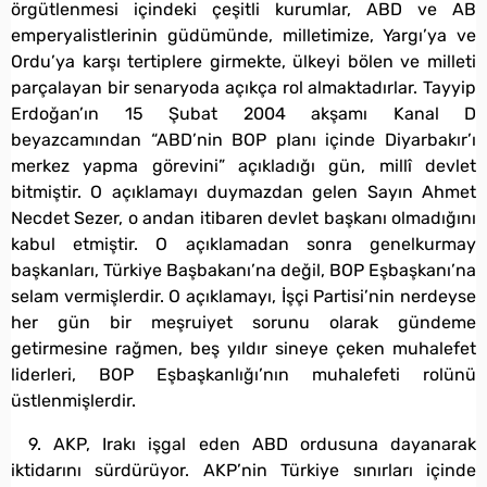
örgütlenmesi içindeki çeşitli kurumlar, ABD ve AB
emperyalistlerinin güdümünde, milletimize, Yargı’ya ve
Ordu’ya karşı tertiplere girmekte, ülkeyi bölen ve milleti
parçalayan bir senaryoda açıkça rol almaktadırlar. Tayyip
Erdoğan’ın 15 Şubat 2004 akşamı Kanal D
beyazcamından “ABD’nin BOP planı içinde Diyarbakır’ı
merkez yapma görevini” açıkladığı gün, millî devlet
bitmiştir. O açıklamayı duymazdan gelen Sayın Ahmet
Necdet Sezer, o andan itibaren devlet başkanı olmadığını
kabul etmiştir. O açıklamadan sonra genelkurmay
başkanları, Türkiye Başbakanı’na değil, BOP Eşbaşkanı’na
selam vermişlerdir. O açıklamayı, İşçi Partisi’nin nerdeyse
her gün bir meşruiyet sorunu olarak gündeme
getirmesine rağmen, beş yıldır sineye çeken muhalefet
liderleri, BOP Eşbaşkanlığı’nın muhalefeti rolünü
üstlenmişlerdir.
9. AKP, Irakı işgal eden ABD ordusuna dayanarak
iktidarını sürdürüyor. AKP’nin Türkiye sınırları içinde