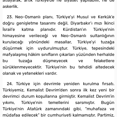
atlayarak, artık Türkiye’de ne siyaset yapılabilir, ne de
askerlik.
23. Neo-Osmanlı planı, Türkiye’yi Musul ve Kerkük’e
doğru genişletme tasarımı değil, Diyarbakır’ı mızı İkinci
İsrail’e katma planıdır. Kürdistan’ın Türkiye’nin
himayesine verileceği ve Neo-Osmanlı sultanlığının
kurulacağı yönündeki masallar, Türkiye’yi tuzağa
düşürmek için uydurulmuştur. Türkiye, tepesindeki
mafyalaşmış hâkim sınıfların çıkarları yüzünden herhalde
bu tuzağa düşmeyecek ve felaketlere
sürüklenmeyecektir. Türkiye’nin bu tehdidi altedecek
olanak ve yetenekleri vardır.
24. Türkiye için devrimle yeniden kurulma fırsatı.
Türkiyemiz, Kemalist Devrim’den sonra ilk kez yeni bir
devrimci durum koşullarına girmiştir. Kemalist Devrim’in
yıkımı, Türkiye’nin temellerini sarsmıştır. Bugün
Türkiye’nin Atatürk zamanındaki gibi, “muhafaza ve
müdafaa edilecek” bir cumhuriyeti kalmamıştır. Partimiz,