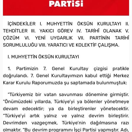
İÇİNDEKİLER I. MUHYETTİN ÖKSÜN KURULTAYI II.
TEHDİTLER III. YAKICI GÖREV IV. TARİHÎ OLANAK V.
ÇÖZÜM VI. YENİ UYGARLIK VII. PARTİNİN TARİHÎ
SORUMLULUĞU VIII. YARATICI VE KOLEKTİF ÇALIŞMA.
I. MUHYETTİN ÖKSÜN KURULTAYI
1. Partimizin 7. Genel Kurultay çizgisi pratikle
doğrulandı. 7. Genel Kurultayımızın kabul ettiği Merkez
Karar Kurulu Raporumuzda şu saptamada bulunmuştuk:
“Türkiyemiz bir vatan savunması dönemine girmiştir.
“Önümüzdeki yıllarda, Türkiye’yi ya bölenler yönetmeye
devam edecektir; ya da birleştirenler yönetecektir.
“Türkiye’yi artık yalnız ve yalnız devrim birleştirir.
Devrimden vazgeçmek, Türkiye’nin dağılmasına razı
olmaktır. “Bu devrim programını İşçi Partisi yapmıştır. Adı,