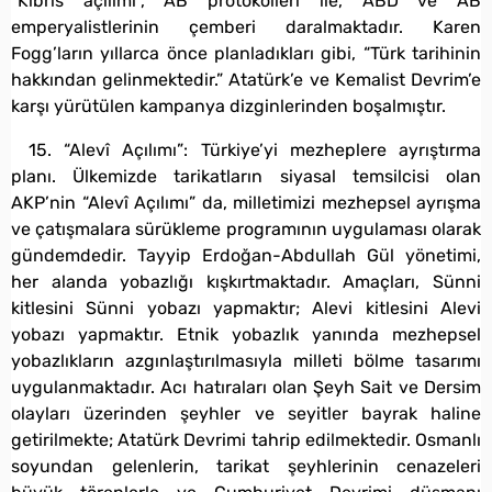
“Kıbrıs açılımı”, AB protokolleri ile, ABD ve AB
emperyalistlerinin çemberi daralmaktadır. Karen
Fogg’ların yıllarca önce planladıkları gibi, “Türk tarihinin
hakkından gelinmektedir.” Atatürk’e ve Kemalist Devrim’e
karşı yürütülen kampanya dizginlerinden boşalmıştır.
15. “Alevî Açılımı”: Türkiye’yi mezheplere ayrıştırma
planı. Ülkemizde tarikatların siyasal temsilcisi olan
AKP’nin “Alevî Açılımı” da, milletimizi mezhepsel ayrışma
ve çatışmalara sürükleme programının uygulaması olarak
gündemdedir. Tayyip Erdoğan-Abdullah Gül yönetimi,
her alanda yobazlığı kışkırtmaktadır. Amaçları, Sünni
kitlesini Sünni yobazı yapmaktır; Alevi kitlesini Alevi
yobazı yapmaktır. Etnik yobazlık yanında mezhepsel
yobazlıkların azgınlaştırılmasıyla milleti bölme tasarımı
uygulanmaktadır. Acı hatıraları olan Şeyh Sait ve Dersim
olayları üzerinden şeyhler ve seyitler bayrak haline
getirilmekte; Atatürk Devrimi tahrip edilmektedir. Osmanlı
soyundan gelenlerin, tarikat şeyhlerinin cenazeleri