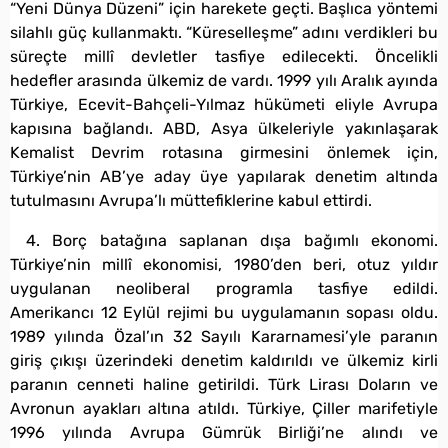
“Yeni Dünya Düzeni” için harekete geçti. Başlıca yöntemi
silahlı güç kullanmaktı. “Küreselleşme” adını verdikleri bu
süreçte millî devletler tasfiye edilecekti. Öncelikli
hedefler arasında ülkemiz de vardı. 1999 yılı Aralık ayında
Türkiye, Ecevit-Bahçeli-Yılmaz hükümeti eliyle Avrupa
kapısına bağlandı. ABD, Asya ülkeleriyle yakınlaşarak
Kemalist Devrim rotasına girmesini önlemek için,
Türkiye’nin AB’ye aday üye yapılarak denetim altında
tutulmasını Avrupa’lı müttefiklerine kabul ettirdi.
4. Borç batağına saplanan dışa bağımlı ekonomi.
Türkiye’nin millî ekonomisi, 1980’den beri, otuz yıldır
uygulanan neoliberal programla tasfiye edildi.
Amerikancı 12 Eylül rejimi bu uygulamanın sopası oldu.
1989 yılında Özal’ın 32 Sayılı Kararnamesi’yle paranın
giriş çıkışı üzerindeki denetim kaldırıldı ve ülkemiz kirli
paranın cenneti haline getirildi. Türk Lirası Doların ve
Avronun ayakları altına atıldı. Türkiye, Çiller marifetiyle
1996 yılında Avrupa Gümrük Birliği’ne alındı ve