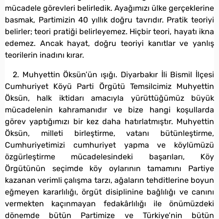
mücadele görevleri belirledik. Ayağımızı ülke gerçeklerine
basmak, Partimizin 40 yıllık doğru tavrıdır. Pratik teoriyi
belirler; teori pratiği belirleyemez. Hiçbir teori, hayatı ikna
edemez. Ancak hayat, doğru teoriyi kanıtlar ve yanlış
teorilerin inadını kırar.
2. Muhyettin Öksün’ün ışığı. Diyarbakır İli Bismil İlçesi
Cumhuriyet Köyü Parti Örgütü Temsilcimiz Muhyettin
Öksün, halk iktidarı amacıyla yürüttüğümüz büyük
mücadelenin kahramanıdır ve bize hangi koşullarda
görev yaptığımızı bir kez daha hatırlatmıştır. Muhyettin
Öksün, milleti birleştirme, vatanı bütünleştirme,
Cumhuriyetimizi cumhuriyet yapma ve köylümüzü
özgürleştirme mücadelesindeki başarıları, Köy
Örgütünün seçimde köy oylarının tamamını Partiye
kazanan verimli çalışma tarzı, ağaların tehditlerine boyun
eğmeyen kararlılığı, örgüt disiplinine bağlılığı ve canını
vermekten kaçınmayan fedakârlılığı ile önümüzdeki
dönemde bütün Partimize ve Türkiye’nin bütün