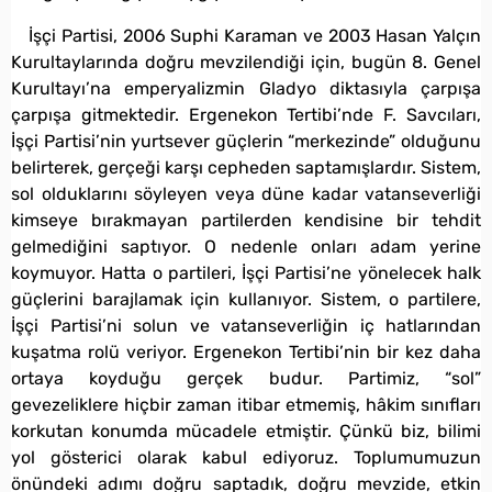
İşçi Partisi, 2006 Suphi Karaman ve 2003 Hasan Yalçın
Kurultaylarında doğru mevzilendiği için, bugün 8. Genel
Kurultayı’na emperyalizmin Gladyo diktasıyla çarpışa
çarpışa gitmektedir. Ergenekon Tertibi’nde F. Savcıları,
İşçi Partisi’nin yurtsever güçlerin “merkezinde” olduğunu
belirterek, gerçeği karşı cepheden saptamışlardır. Sistem,
sol olduklarını söyleyen veya düne kadar vatanseverliği
kimseye bırakmayan partilerden kendisine bir tehdit
gelmediğini saptıyor. O nedenle onları adam yerine
koymuyor. Hatta o partileri, İşçi Partisi’ne yönelecek halk
güçlerini barajlamak için kullanıyor. Sistem, o partilere,
İşçi Partisi’ni solun ve vatanseverliğin iç hatlarından
kuşatma rolü veriyor. Ergenekon Tertibi’nin bir kez daha
ortaya koyduğu gerçek budur. Partimiz, “sol”
gevezeliklere hiçbir zaman itibar etmemiş, hâkim sınıfları
korkutan konumda mücadele etmiştir. Çünkü biz, bilimi
yol gösterici olarak kabul ediyoruz. Toplumumuzun
önündeki adımı doğru saptadık, doğru mevzide, etkin