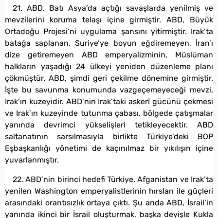
21. ABD, Batı Asya’da açtığı savaşlarda yenilmiş ve
mevzilerini koruma telaşı içine girmiştir. ABD, Büyük
Ortadoğu Projesi’ni uygulama şansını yitirmiştir. Irak’ta
batağa saplanan, Suriye’ye boyun eğdiremeyen, İran’ı
dize getiremeyen ABD emperyalizminin, Müslüman
halkların yaşadığı 24 ülkeyi yeniden düzenleme planı
çökmüştür. ABD, şimdi geri çekilme dönemine girmiştir.
İşte bu savunma konumunda vazgeçemeyeceği mevzi,
Irak’ın kuzeyidir. ABD’nin Irak’taki askerî gücünü çekmesi
ve Irak’ın kuzeyinde tutunma çabası, bölgede çatışmalar
yanında devrimci yükselişleri tetikleyecektir. ABD
saltanatının sarsılmasıyla birlikte Türkiye’deki BOP
Eşbaşkanlığı yönetimi de kaçınılmaz bir yıkılışın içine
yuvarlanmıştır.
22. ABD’nin birinci hedefi Türkiye. Afganistan ve Irak’ta
yenilen Washington emperyalistlerinin hırsları ile güçleri
arasındaki orantısızlık ortaya çıktı. Şu anda ABD, İsrail’in
yanında ikinci bir İsrail oluşturmak, başka deyişle Kukla