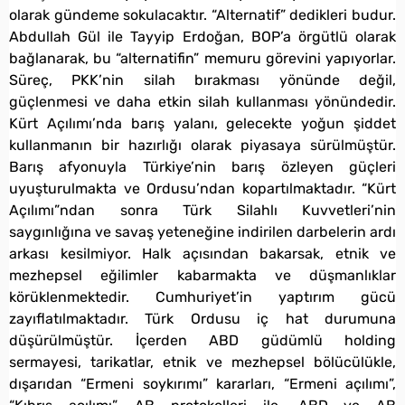
olarak gündeme sokulacaktır. “Alternatif” dedikleri budur.
Abdullah Gül ile Tayyip Erdoğan, BOP’a örgütlü olarak
bağlanarak, bu “alternatifin” memuru görevini yapıyorlar.
Süreç, PKK’nin silah bırakması yönünde değil,
güçlenmesi ve daha etkin silah kullanması yönündedir.
Kürt Açılımı’nda barış yalanı, gelecekte yoğun şiddet
kullanmanın bir hazırlığı olarak piyasaya sürülmüştür.
Barış afyonuyla Türkiye’nin barış özleyen güçleri
uyuşturulmakta ve Ordusu’ndan kopartılmaktadır. “Kürt
Açılımı”ndan sonra Türk Silahlı Kuvvetleri’nin
saygınlığına ve savaş yeteneğine indirilen darbelerin ardı
arkası kesilmiyor. Halk açısından bakarsak, etnik ve
mezhepsel eğilimler kabarmakta ve düşmanlıklar
körüklenmektedir. Cumhuriyet’in yaptırım gücü
zayıflatılmaktadır. Türk Ordusu iç hat durumuna
düşürülmüştür. İçerden ABD güdümlü holding
sermayesi, tarikatlar, etnik ve mezhepsel bölücülükle,
dışarıdan “Ermeni soykırımı” kararları, “Ermeni açılımı”,