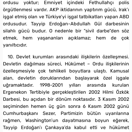
ordusu yoktur; Emniyet içindeki Fethullahçı polis
örgütlenmesi vardır. AKP iktidarının yaptırım gücü, Irak’ı
işgal etmiş olan ve Türkiye’yi işgal tatbikatları yapan ABD
ordusudur. Tayyip Erdoğan-Abdullah Gül darbesinin
silahlı gücü budur. O nedenle bir “sivil darbe”den söz
etmek, hem yaşananları açıklamaz; hem de çok
yanıltıcıdır.
10. Devlet kurumları arasındaki ilişkilerin özelleşmesi.
Devletin dağılması süreci, Hükümet – Ordu ilişkilerinin
özelleşmesiyle çok tehlikeli boyutlara ulaştı. Kamusal
alan, devletin doruklarından başlayarak özel işgale
uğramaktadır. 1998-2001 yılları arasında kurulan
Ergenekon Tertibiyle gerçekleştirilen 2002 Hilmi Özkök
Darbesi, bu açıdan bir dönüm noktasıdır. 3 Kasım 2002
seçiminden hemen üç gün sonra 6 Kasım 2002 günü
Cumhurbaşkanı Sezer, Partimizin bütün uyarılarına
rağmen, Washington’un dayatmasına boyun eğerek,
Tayyip Erdoğan’ı Çankaya’da kabul etti ve hükümet