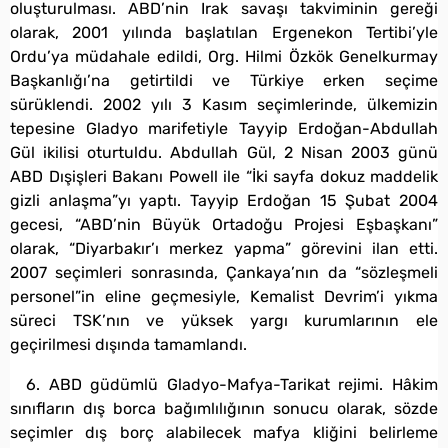
oluşturulması. ABD’nin Irak savaşı takviminin gereği
olarak, 2001 yılında başlatılan Ergenekon Tertibi’yle
Ordu’ya müdahale edildi, Org. Hilmi Özkök Genelkurmay
Başkanlığı’na getirtildi ve Türkiye erken seçime
sürüklendi. 2002 yılı 3 Kasım seçimlerinde, ülkemizin
tepesine Gladyo marifetiyle Tayyip Erdoğan-Abdullah
Gül ikilisi oturtuldu. Abdullah Gül, 2 Nisan 2003 günü
ABD Dışişleri Bakanı Powell ile “İki sayfa dokuz maddelik
gizli anlaşma”yı yaptı. Tayyip Erdoğan 15 Şubat 2004
gecesi, “ABD’nin Büyük Ortadoğu Projesi Eşbaşkanı”
olarak, “Diyarbakır’ı merkez yapma” görevini ilan etti.
2007 seçimleri sonrasında, Çankaya’nın da “sözleşmeli
personel”in eline geçmesiyle, Kemalist Devrim’i yıkma
süreci TSK’nın ve yüksek yargı kurumlarının ele
geçirilmesi dışında tamamlandı.
6. ABD güdümlü Gladyo-Mafya-Tarikat rejimi. Hâkim
sınıfların dış borca bağımlılığının sonucu olarak, sözde
seçimler dış borç alabilecek mafya kliğini belirleme