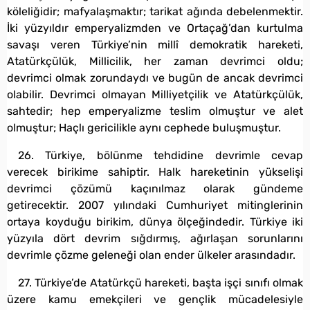
köleliğidir; mafyalaşmaktır; tarikat ağında debelenmektir.
İki yüzyıldır emperyalizmden ve Ortaçağ’dan kurtulma
savaşı veren Türkiye’nin millî demokratik hareketi,
Atatürkçülük, Millicilik, her zaman devrimci oldu;
devrimci olmak zorundaydı ve bugün de ancak devrimci
olabilir. Devrimci olmayan Milliyetçilik ve Atatürkçülük,
sahtedir; hep emperyalizme teslim olmuştur ve alet
olmuştur; Haçlı gericilikle aynı cephede buluşmuştur.
26. Türkiye, bölünme tehdidine devrimle cevap
verecek birikime sahiptir. Halk hareketinin yükselişi
devrimci çözümü kaçınılmaz olarak gündeme
getirecektir. 2007 yılındaki Cumhuriyet mitinglerinin
ortaya koyduğu birikim, dünya ölçeğindedir. Türkiye iki
yüzyıla dört devrim sığdırmış, ağırlaşan sorunlarını
devrimle çözme geleneği olan ender ülkeler arasındadır.
27. Türkiye’de Atatürkçü hareketi, başta işçi sınıfı olmak
üzere kamu emekçileri ve gençlik mücadelesiyle