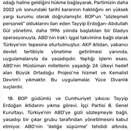
odağı haline geldiğini hükme bağlayarak, Partimizin daha
2002 yılı sonundaki tarihî kararının haklılığını en yüksek
yargı kurumu olarak doğrulamıştır. BOP’un “sözleşmeli
personeli” olduklarını ilan eden Tayyip Erdoğan-Abdullah
Gül yönetimi, daha 1996 yılında başlatılan bir Gladyo
operasyonuyla, ABD’nin Irak’ı işgal takvimine bağlı olarak
Türkiye’nin tepesine oturtulmuştur. AKP iktidarı, yabancı
devlet tertibiyle yönetime getirilmesi yanında,
uygulamalarıyla da yasadışıdır. Yaptığı işlerin esası,
ABD’nin Müslüman milletlerin yaşadığı 24 ülkeyi hedef
alan Büyük Ortadoğu Projesi’ne hizmet ve Kemalist
Devrim’i yıkmaktır. Bu uygulamalar, Yüce Divanlık
suçlardır.
18. BOP güdümlü ve Cumhuriyet yıkıcısı Tayyip
Erdoğan iktidarını yıkma görevi. İşçi Partisi 8. Genel
Kurultayı, Türkiye’nin ABD’ye gizli sözleşmeyle bağlı,
yasadışı bir çıkar grubu tarafından yönetilmesini kabul
etmiyor. ABD’nin “deliğe süpürme” tehdidi altında,