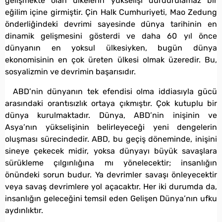
gelişmekte olan ülkelerin yükselişi durdurulamaz bir
eğilim içine girmiştir. Çin Halk Cumhuriyeti, Mao Zedung
önderliğindeki devrimi sayesinde dünya tarihinin en
dinamik gelişmesini gösterdi ve daha 60 yıl önce
dünyanın en yoksul ülkesiyken, bugün dünya
ekonomisinin en çok üreten ülkesi olmak üzeredir. Bu,
sosyalizmin ve devrimin başarısıdır.
ABD’nin dünyanın tek efendisi olma iddiasıyla gücü
arasındaki orantısızlık ortaya çıkmıştır. Çok kutuplu bir
dünya kurulmaktadır. Dünya, ABD’nin inişinin ve
Asya’nın yükselişinin belirleyeceği yeni dengelerin
oluşması sürecindedir. ABD, bu geçiş döneminde, inişini
sineye çekecek midir, yoksa dünyayı büyük savaşlara
sürükleme çılgınlığına mı yönelecektir; insanlığın
önündeki sorun budur. Ya devrimler savaşı önleyecektir
veya savaş devrimlere yol açacaktır. Her iki durumda da,
insanlığın geleceğini temsil eden Gelişen Dünya’nın ufku
aydınlıktır.