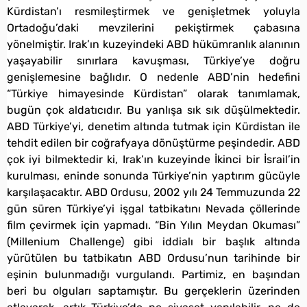
Kürdistan’ı resmileştirmek ve genişletmek yoluyla
Ortadoğu’daki mevzilerini pekiştirmek çabasına
yönelmiştir. Irak’ın kuzeyindeki ABD hükümranlık alanının
yaşayabilir sınırlara kavuşması, Türkiye’ye doğru
genişlemesine bağlıdır. O nedenle ABD’nin hedefini
“Türkiye himayesinde Kürdistan” olarak tanımlamak,
bugün çok aldatıcıdır. Bu yanlışa sık sık düşülmektedir.
ABD Türkiye’yi, denetim altında tutmak için Kürdistan ile
tehdit edilen bir coğrafyaya dönüştürme peşindedir. ABD
çok iyi bilmektedir ki, Irak’ın kuzeyinde İkinci bir İsrail’in
kurulması, eninde sonunda Türkiye’nin yaptırım gücüyle
karşılaşacaktır. ABD Ordusu, 2002 yılı 24 Temmuzunda 22
gün süren Türkiye’yi işgal tatbikatını Nevada çöllerinde
film çevirmek için yapmadı. “Bin Yılın Meydan Okuması”
(Millenium Challenge) gibi iddialı bir başlık altında
yürütülen bu tatbikatın ABD Ordusu’nun tarihinde bir
eşinin bulunmadığı vurgulandı. Partimiz, en başından
beri bu olguları saptamıştır. Bu gerçeklerin üzerinden