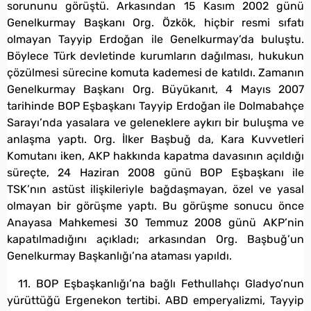
sorununu görüştü. Arkasından 15 Kasım 2002 günü
Genelkurmay Başkanı Org. Özkök, hiçbir resmi sıfatı
olmayan Tayyip Erdoğan ile Genelkurmay’da buluştu.
Böylece Türk devletinde kurumların dağılması, hukukun
çözülmesi sürecine komuta kademesi de katıldı. Zamanın
Genelkurmay Başkanı Org. Büyükanıt, 4 Mayıs 2007
tarihinde BOP Eşbaşkanı Tayyip Erdoğan ile Dolmabahçe
Sarayı’nda yasalara ve geleneklere aykırı bir buluşma ve
anlaşma yaptı. Org. İlker Başbuğ da, Kara Kuvvetleri
Komutanı iken, AKP hakkında kapatma davasının açıldığı
süreçte, 24 Haziran 2008 günü BOP Eşbaşkanı ile
TSK’nın astüst ilişkileriyle bağdaşmayan, özel ve yasal
olmayan bir görüşme yaptı. Bu görüşme sonucu önce
Anayasa Mahkemesi 30 Temmuz 2008 günü AKP’nin
kapatılmadığını açıkladı; arkasından Org. Başbuğ’un
Genelkurmay Başkanlığı’na ataması yapıldı.
11. BOP Eşbaşkanlığı’na bağlı Fethullahçı Gladyo’nun
yürüttüğü Ergenekon tertibi. ABD emperyalizmi, Tayyip