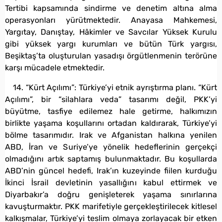
Tertibi kapsamında sindirme ve denetim altına alma
operasyonları yürütmektedir. Anayasa Mahkemesi,
Yargıtay, Danıştay, Hâkimler ve Savcılar Yüksek Kurulu
gibi yüksek yargı kurumları ve bütün Türk yargısı,
Beşiktaş’ta oluşturulan yasadışı örgütlenmenin terörüne
karşı mücadele etmektedir.
14. “Kürt Açılımı”: Türkiye’yi etnik ayrıştırma planı. “Kürt
Açılımı”, bir “silahlara veda” tasarımı değil, PKK’yi
büyütme, tasfiye edilemez hale getirme, halkımızın
birlikte yaşama koşullarını ortadan kaldırarak, Türkiye’yi
bölme tasarımıdır. Irak ve Afganistan halkına yenilen
ABD, İran ve Suriye’ye yönelik hedeflerinin gerçekçi
olmadığını artık saptamış bulunmaktadır. Bu koşullarda
ABD’nin güncel hedefi, Irak’ın kuzeyinde fiilen kurduğu
İkinci İsrail devletinin yasallığını kabul ettirmek ve
Diyarbakır’a doğru genişleterek yaşama sınırlarına
kavuşturmaktır. PKK marifetiyle gerçekleştirilecek kitlesel
kalkışmalar, Türkiye’yi teslim olmaya zorlayacak bir etken