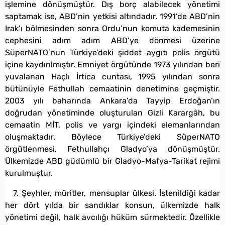
işlemine dönüşmüştür. Dış borç alabilecek yönetimi
saptamak ise, ABD’nin yetkisi altındadır. 1991’de ABD’nin
Irak’ı bölmesinden sonra Ordu’nun komuta kademesinin
cephesini adım adım ABD’ye dönmesi üzerine
SüperNATO’nun Türkiye’deki şiddet aygıtı polis örgütü
içine kaydırılmıştır. Emniyet örgütünde 1973 yılından beri
yuvalanan Haçlı İrtica cuntası, 1995 yılından sonra
bütünüyle Fethullah cemaatinin denetimine geçmiştir.
2003 yılı baharında Ankara’da Tayyip Erdoğan’ın
doğrudan yönetiminde oluşturulan Gizli Karargâh, bu
cemaatin MİT, polis ve yargı içindeki elemanlarından
oluşmaktadır. Böylece Türkiye’deki SüperNATO
örgütlenmesi, Fethullahçı Gladyo’ya dönüşmüştür.
Ülkemizde ABD güdümlü bir Gladyo-Mafya-Tarikat rejimi
kurulmuştur.
7. Şeyhler, müritler, mensuplar ülkesi. İstenildiği kadar
her dört yılda bir sandıklar konsun, ülkemizde halk
yönetimi değil, halk avcılığı hüküm sürmektedir. Özellikle