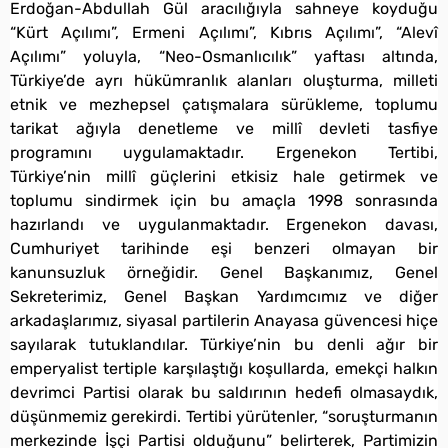
Erdoğan-Abdullah Gül aracılığıyla sahneye koyduğu
“Kürt Açılımı”, Ermeni Açılımı”, Kıbrıs Açılımı”, “Alevî
Açılımı” yoluyla, “Neo-Osmanlıcılık” yaftası altında,
Türkiye’de ayrı hükümranlık alanları oluşturma, milleti
etnik ve mezhepsel çatışmalara sürükleme, toplumu
tarikat ağıyla denetleme ve millî devleti tasfiye
programını uygulamaktadır. Ergenekon Tertibi,
Türkiye’nin millî güçlerini etkisiz hale getirmek ve
toplumu sindirmek için bu amaçla 1998 sonrasında
hazırlandı ve uygulanmaktadır. Ergenekon davası,
Cumhuriyet tarihinde eşi benzeri olmayan bir
kanunsuzluk örneğidir. Genel Başkanımız, Genel
Sekreterimiz, Genel Başkan Yardımcımız ve diğer
arkadaşlarımız, siyasal partilerin Anayasa güvencesi hiçe
sayılarak tutuklandılar. Türkiye’nin bu denli ağır bir
emperyalist tertiple karşılaştığı koşullarda, emekçi halkın
devrimci Partisi olarak bu saldırının hedefi olmasaydık,
düşünmemiz gerekirdi. Tertibi yürütenler, “soruşturmanın
merkezinde İşçi Partisi olduğunu” belirterek, Partimizin