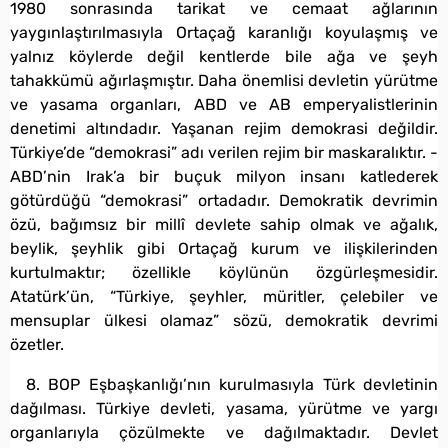
1980 sonrasında tarikat ve cemaat ağlarının
yaygınlaştırılmasıyla Ortaçağ karanlığı koyulaşmış ve
yalnız köylerde değil kentlerde bile ağa ve şeyh
tahakkümü ağırlaşmıştır. Daha önemlisi devletin yürütme
ve yasama organları, ABD ve AB emperyalistlerinin
denetimi altındadır. Yaşanan rejim demokrasi değildir.
Türkiye’de “demokrasi” adı verilen rejim bir maskaralıktır. -
ABD’nin Irak’a bir buçuk milyon insanı katlederek
götürdüğü “demokrasi” ortadadır. Demokratik devrimin
özü, bağımsız bir millî devlete sahip olmak ve ağalık,
beylik, şeyhlik gibi Ortaçağ kurum ve ilişkilerinden
kurtulmaktır; özellikle köylünün özgürleşmesidir.
Atatürk’ün, “Türkiye, şeyhler, müritler, çelebiler ve
mensuplar ülkesi olamaz” sözü, demokratik devrimi
özetler.
8. BOP Eşbaşkanlığı’nın kurulmasıyla Türk devletinin
dağılması. Türkiye devleti, yasama, yürütme ve yargı
organlarıyla çözülmekte ve dağılmaktadır. Devlet