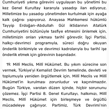
Cumhuriyeti yıkma görevini uygulayan bu yönetimi bu
kez Genel Kurultay kararıyla yasadışı ilan ediyoruz.
Milletimize bu yasadışı yönetimden kurtulmak için ayağa
kalk çağrısı yapıyoruz. Anayasa Mahkemesi hükümlü
Tayyip Erdoğan-Abdullah Gül iktidarının Atatürk
Cumhuriyetini bütünüyle tasfiye etmesini önlemek için,
milletimizin onları yıkması tarihî görevdir. İşçi Partisi,
halkçı-devrimci programıyla, süreci doğru okuyan
önderlik birikimiyle ve devrimci kadrolarıyla bu tarihî işe
önderlik etmek için görevinin başındadır.
19. Millî Meclis, Millî Hükümet. Bu yıkım sürecine son
vermek, Türkiye’yi Kemalist Devrim temelinde, devleti ve
toplumuyla yeniden örgütlemek için, Millî Meclis ve Millî
Hükümet’in kurulması zorunludur ve kaçınılmazdır.
Bugün Türkiye, varolan düzen içinde, hiçbir sorununu
çözemez. İşçi Partisi 8. Genel Kurultayı, halkımızı, Millî
Meclis, Millî Hükümet için birleşmeye ve örgütlü
mücadeleye çağırıyor. Partimiz, Türk Devrimi’nin