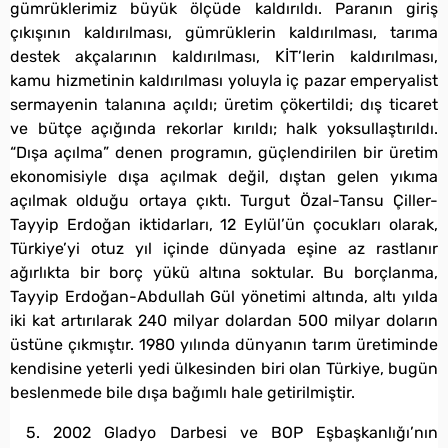
gümrüklerimiz büyük ölçüde kaldırıldı. Paranın giriş
çıkışının kaldırılması, gümrüklerin kaldırılması, tarıma
destek akçalarının kaldırılması, KİT’lerin kaldırılması,
kamu hizmetinin kaldırılması yoluyla iç pazar emperyalist
sermayenin talanına açıldı; üretim çökertildi; dış ticaret
ve bütçe açığında rekorlar kırıldı; halk yoksullaştırıldı.
“Dışa açılma” denen programın, güçlendirilen bir üretim
ekonomisiyle dışa açılmak değil, dıştan gelen yıkıma
açılmak olduğu ortaya çıktı. Turgut Özal-Tansu Çiller-
Tayyip Erdoğan iktidarları, 12 Eylül’ün çocukları olarak,
Türkiye’yi otuz yıl içinde dünyada eşine az rastlanır
ağırlıkta bir borç yükü altına soktular. Bu borçlanma,
Tayyip Erdoğan-Abdullah Gül yönetimi altında, altı yılda
iki kat artırılarak 240 milyar dolardan 500 milyar doların
üstüne çıkmıştır. 1980 yılında dünyanın tarım üretiminde
kendisine yeterli yedi ülkesinden biri olan Türkiye, bugün
beslenmede bile dışa bağımlı hale getirilmiştir.
5. 2002 Gladyo Darbesi ve BOP Eşbaşkanlığı’nın