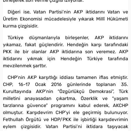
birleşerek son verme çizgisi izliyorlar.
Diğeri ise, Vatan Partisi’nin AKP iktidarını Vatan ve
Üretim Ekonomisi mücadelesiyle yıkarak Millî Hükümeti
kurma çizgisidir.
Türkiye düşmanlarıyla birleşenler, AKP iktidarını
yıkamaz, fakat güçlendirir. Hendeğin karşı tarafındaki
PKK ile bir olanlar AKP iktidarına son veremez. AKP
iktidarını yıkmak için Hendeğin Türkiye tarafında
mevzilenmek şarttır.
CHP’nin AKP karşıtlığı iddiası tamamen iflas etmiştir.
CHP, 16-17 Ocak 2016 günlerinde toplanan 35.
Kurultayında AKP’nin “Özgürlükçü Demokrasi”, Türk
milletini anayasadan çıkartma, Özerklik ve “yaşam
tarzlarına güvence” programını kabul ederek, AKCHP
olmuştur. Karşıdevrim CHP’yi ele geçirmiş bulunuyor.
Fethullah Örgütü ve HDP/PKK ile işbirliği karşıdevrimin
eylem çizgisidir. Vatan Partisi’ni iktidara taşıyacak