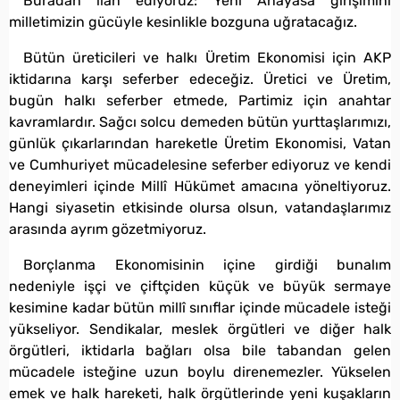
Buradan ilan ediyoruz: Yeni Anayasa girişimini
milletimizin gücüyle kesinlikle bozguna uğratacağız.
Bütün üreticileri ve halkı Üretim Ekonomisi için AKP
iktidarına karşı seferber edeceğiz. Üretici ve Üretim,
bugün halkı seferber etmede, Partimiz için anahtar
kavramlardır. Sağcı solcu demeden bütün yurttaşlarımızı,
günlük çıkarlarından hareketle Üretim Ekonomisi, Vatan
ve Cumhuriyet mücadelesine seferber ediyoruz ve kendi
deneyimleri içinde Millî Hükümet amacına yöneltiyoruz.
Hangi siyasetin etkisinde olursa olsun, vatandaşlarımız
arasında ayrım gözetmiyoruz.
Borçlanma Ekonomisinin içine girdiği bunalım
nedeniyle işçi ve çiftçiden küçük ve büyük sermaye
kesimine kadar bütün millî sınıflar içinde mücadele isteği
yükseliyor. Sendikalar, meslek örgütleri ve diğer halk
örgütleri, iktidarla bağları olsa bile tabandan gelen
mücadele isteğine uzun boylu direnemezler. Yükselen
emek ve halk hareketi, halk örgütlerinde yeni kuşakların