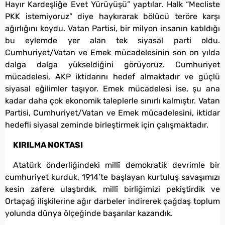
Hayır Kardeşliğe Evet Yürüyüşü” yaptılar. Halk “Mecliste
PKK istemiyoruz” diye haykırarak bölücü teröre karşı
ağırlığını koydu. Vatan Partisi, bir milyon insanın katıldığı
bu eylemde yer alan tek siyasal parti oldu.
Cumhuriyet/Vatan ve Emek mücadelesinin son on yılda
dalga dalga yükseldiğini görüyoruz. Cumhuriyet
mücadelesi, AKP iktidarını hedef almaktadır ve güçlü
siyasal eğilimler taşıyor. Emek mücadelesi ise, şu ana
kadar daha çok ekonomik taleplerle sınırlı kalmıştır. Vatan
Partisi, Cumhuriyet/Vatan ve Emek mücadelesini, iktidar
hedefli siyasal zeminde birleştirmek için çalışmaktadır.
KIRILMA NOKTASI
Atatürk önderliğindeki millî demokratik devrimle bir
cumhuriyet kurduk, 1914’te başlayan kurtuluş savaşımızı
kesin zafere ulaştırdık, millî birliğimizi pekiştirdik ve
Ortaçağ ilişkilerine ağır darbeler indirerek çağdaş toplum
yolunda dünya ölçeğinde başarılar kazandık.