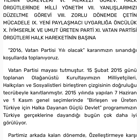
YILININ GÖREVLERİ VI. MERKEZİ GÖREV: HALK
ÖRGÜTLERİNDE MİLLİ YÖNETİM VII. YANLIŞLARIMIZI
DÜZELTME GÖREVİ VIII. ZORLU DÖNEMDE ÇETİN
MÜCADELE IX. YENİ PAYLAŞMACI UYGARLIĞA ÖNCÜLÜK
X. İYİMSERLİK VE UMUT ÜRETEN PARTİ XI. VATAN PARTİSİ
ÖRGÜTLERİ HALK HAREKETİNİN BAŞINA
“2016, Vatan Partisi Yılı olacak” kararımızın sınandığı
koşullarda toplanıyoruz.
Vatan Partisi mayası tutmuştur. 15 Şubat 2015 günü
toplanan Olağanüstü Kurultayımızın Milliyetçileri,
Halkçıları ve Sosyalistleri birleştiren çizgisinin doğruluğu
tecrübeyle kanıtlanmıştır. 2015 yılında yapılan 7 Haziran
ve 1 Kasım genel seçimlerinde “Birleşen ve Üreten
Türkiye için Halka Dayanan Güçlü Devlet” programımızın
Türkiye gerçeklerine dayandığı bugün çok daha iyi
görülüyor.
Partimiz arkada kalan dönemde, Özelleştirmeye karşı