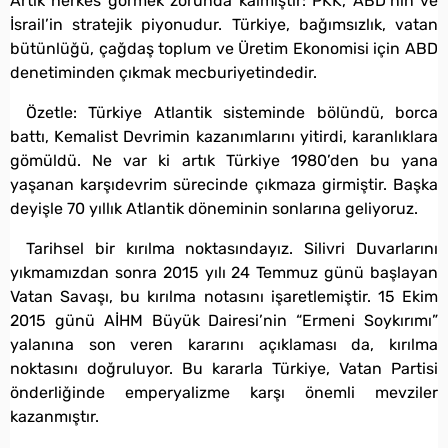
Artık herkes görmek zorunda kalmıştır: PKK, ABD’nin ve
İsrail’in stratejik piyonudur. Türkiye, bağımsızlık, vatan
bütünlüğü, çağdaş toplum ve Üretim Ekonomisi için ABD
denetiminden çıkmak mecburiyetindedir.
Özetle: Türkiye Atlantik sisteminde bölündü, borca
battı, Kemalist Devrimin kazanımlarını yitirdi, karanlıklara
gömüldü. Ne var ki artık Türkiye 1980’den bu yana
yaşanan karşıdevrim sürecinde çıkmaza girmiştir. Başka
deyişle 70 yıllık Atlantik döneminin sonlarına geliyoruz.
Tarihsel bir kırılma noktasındayız. Silivri Duvarlarını
yıkmamızdan sonra 2015 yılı 24 Temmuz günü başlayan
Vatan Savaşı, bu kırılma notasını işaretlemiştir. 15 Ekim
2015 günü AİHM Büyük Dairesi’nin “Ermeni Soykırımı”
yalanına son veren kararını açıklaması da, kırılma
noktasını doğruluyor. Bu kararla Türkiye, Vatan Partisi
önderliğinde emperyalizme karşı önemli mevziler
kazanmıştır.