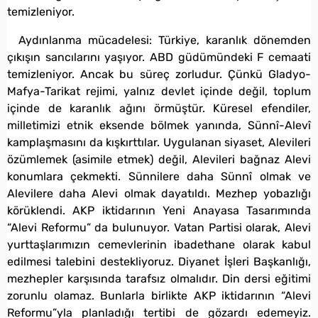
temizleniyor.
Aydınlanma mücadelesi: Türkiye, karanlık dönemden
çıkışın sancılarını yaşıyor. ABD güdümündeki F cemaati
temizleniyor. Ancak bu süreç zorludur. Çünkü Gladyo-
Mafya-Tarikat rejimi, yalnız devlet içinde değil, toplum
içinde de karanlık ağını örmüştür. Küresel efendiler,
milletimizi etnik eksende bölmek yanında, Sünnî-Alevî
kamplaşmasını da kışkırttılar. Uygulanan siyaset, Alevileri
özümlemek (asimile etmek) değil, Alevileri bağnaz Alevi
konumlara çekmekti. Sünnilere daha Sünnî olmak ve
Alevilere daha Alevi olmak dayatıldı. Mezhep yobazlığı
körüklendi. AKP iktidarının Yeni Anayasa Tasarımında
“Alevi Reformu” da bulunuyor. Vatan Partisi olarak, Alevi
yurttaşlarımızın cemevlerinin ibadethane olarak kabul
edilmesi talebini destekliyoruz. Diyanet İşleri Başkanlığı,
mezhepler karşısında tarafsız olmalıdır. Din dersi eğitimi
zorunlu olamaz. Bunlarla birlikte AKP iktidarının “Alevi
Reformu”yla planladığı tertibi de gözardı edemeyiz.