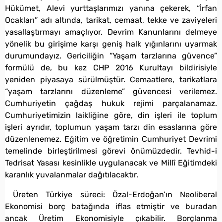
Hükümet, Alevi yurttaşlarımızı yanına çekerek, “İrfan
Ocakları” adı altında, tarikat, cemaat, tekke ve zaviyeleri
yasallaştırmayı amaçlıyor. Devrim Kanunlarını delmeye
yönelik bu girişime karşı geniş halk yığınlarını uyarmak
durumundayız. Gericiliğin “Yaşam tarzlarına güvence”
formülü de, bu kez CHP 2016 Kurultayı bildirisiyle
yeniden piyasaya sürülmüştür. Cemaatlere, tarikatlara
“yaşam tarzlarını düzenleme” güvencesi verilemez.
Cumhuriyetin çağdaş hukuk rejimi parçalanamaz.
Cumhuriyetimizin laikliğine göre, din işleri ile toplum
işleri ayrıdır, toplumun yaşam tarzı din esaslarına göre
düzenlenemez. Eğitim ve öğretimin Cumhuriyet Devrimi
temelinde birleştirilmesi görevi önümüzdedir. Tevhid-i
Tedrisat Yasası kesinlikle uygulanacak ve Millî Eğitimdeki
karanlık yuvalanmalar dağıtılacaktır.
Üreten Türkiye süreci: Özal-Erdoğan’ın Neoliberal
Ekonomisi borç batağında iflas etmiştir ve buradan
ancak Üretim Ekonomisiyle çıkabilir. Borçlanma