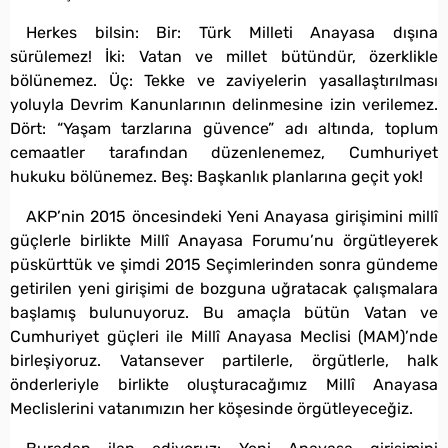
Herkes bilsin: Bir: Türk Milleti Anayasa dışına
sürülemez! İki: Vatan ve millet bütündür, özerklikle
bölünemez. Üç: Tekke ve zaviyelerin yasallaştırılması
yoluyla Devrim Kanunlarının delinmesine izin verilemez.
Dört: “Yaşam tarzlarına güvence” adı altında, toplum
cemaatler tarafından düzenlenemez, Cumhuriyet
hukuku bölünemez. Beş: Başkanlık planlarına geçit yok!
AKP’nin 2015 öncesindeki Yeni Anayasa girişimini millî
güçlerle birlikte Millî Anayasa Forumu’nu örgütleyerek
püskürttük ve şimdi 2015 Seçimlerinden sonra gündeme
getirilen yeni girişimi de bozguna uğratacak çalışmalara
başlamış bulunuyoruz. Bu amaçla bütün Vatan ve
Cumhuriyet güçleri ile Millî Anayasa Meclisi (MAM)’nde
birleşiyoruz. Vatansever partilerle, örgütlerle, halk
önderleriyle birlikte oluşturacağımız Millî Anayasa
Meclislerini vatanımızın her köşesinde örgütleyeceğiz.