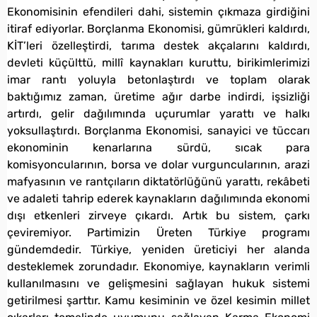
Ekonomisinin efendileri dahi, sistemin çıkmaza girdiğini
itiraf ediyorlar. Borçlanma Ekonomisi, gümrükleri kaldırdı,
KİT’leri özelleştirdi, tarıma destek akçalarını kaldırdı,
devleti küçülttü, millî kaynakları kuruttu, birikimlerimizi
imar rantı yoluyla betonlaştırdı ve toplam olarak
baktığımız zaman, üretime ağır darbe indirdi, işsizliği
artırdı, gelir dağılımında uçurumlar yarattı ve halkı
yoksullaştırdı. Borçlanma Ekonomisi, sanayici ve tüccarı
ekonominin kenarlarına sürdü, sıcak para
komisyoncularının, borsa ve dolar vurguncularının, arazi
mafyasının ve rantçıların diktatörlüğünü yarattı, rekâbeti
ve adaleti tahrip ederek kaynakların dağılımında ekonomi
dışı etkenleri zirveye çıkardı. Artık bu sistem, çarkı
çeviremiyor. Partimizin Üreten Türkiye programı
gündemdedir. Türkiye, yeniden üreticiyi her alanda
desteklemek zorundadır. Ekonomiye, kaynakların verimli
kullanılmasını ve gelişmesini sağlayan hukuk sistemi
getirilmesi şarttır. Kamu kesiminin ve özel kesimin millet