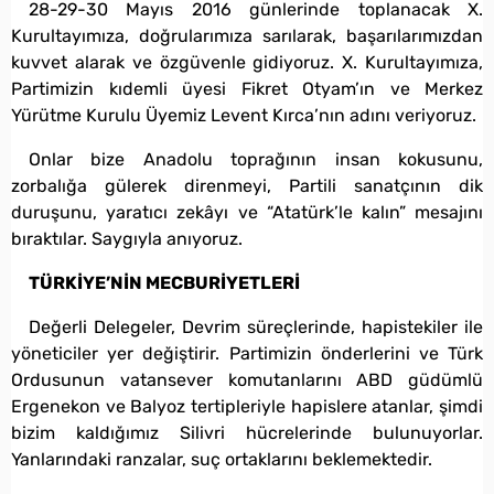
28-29-30 Mayıs 2016 günlerinde toplanacak X.
Kurultayımıza, doğrularımıza sarılarak, başarılarımızdan
kuvvet alarak ve özgüvenle gidiyoruz. X. Kurultayımıza,
Partimizin kıdemli üyesi Fikret Otyam’ın ve Merkez
Yürütme Kurulu Üyemiz Levent Kırca’nın adını veriyoruz.
Onlar bize Anadolu toprağının insan kokusunu,
zorbalığa gülerek direnmeyi, Partili sanatçının dik
duruşunu, yaratıcı zekâyı ve “Atatürk’le kalın” mesajını
bıraktılar. Saygıyla anıyoruz.
TÜRKİYE’NİN MECBURİYETLERİ
Değerli Delegeler, Devrim süreçlerinde, hapistekiler ile
yöneticiler yer değiştirir. Partimizin önderlerini ve Türk
Ordusunun vatansever komutanlarını ABD güdümlü
Ergenekon ve Balyoz tertipleriyle hapislere atanlar, şimdi
bizim kaldığımız Silivri hücrelerinde bulunuyorlar.
Yanlarındaki ranzalar, suç ortaklarını beklemektedir.