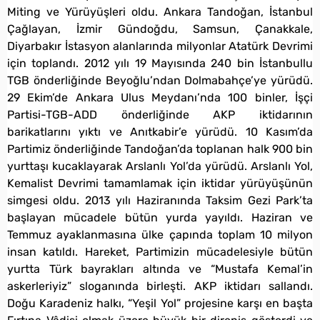
Miting ve Yürüyüşleri oldu. Ankara Tandoğan, İstanbul
Çağlayan, İzmir Gündoğdu, Samsun, Çanakkale,
Diyarbakır İstasyon alanlarında milyonlar Atatürk Devrimi
için toplandı. 2012 yılı 19 Mayısında 240 bin İstanbullu
TGB önderliğinde Beyoğlu’ndan Dolmabahçe’ye yürüdü.
29 Ekim’de Ankara Ulus Meydanı’nda 100 binler, İşçi
Partisi-TGB-ADD önderliğinde AKP iktidarının
barikatlarını yıktı ve Anıtkabir’e yürüdü. 10 Kasım’da
Partimiz önderliğinde Tandoğan’da toplanan halk 900 bin
yurttaşı kucaklayarak Arslanlı Yol’da yürüdü. Arslanlı Yol,
Kemalist Devrimi tamamlamak için iktidar yürüyüşünün
simgesi oldu. 2013 yılı Haziranında Taksim Gezi Park’ta
başlayan mücadele bütün yurda yayıldı. Haziran ve
Temmuz ayaklanmasına ülke çapında toplam 10 milyon
insan katıldı. Hareket, Partimizin mücadelesiyle bütün
yurtta Türk bayrakları altında ve “Mustafa Kemal’in
askerleriyiz” sloganında birleşti. AKP iktidarı sallandı.
Doğu Karadeniz halkı, “Yeşil Yol” projesine karşı en başta