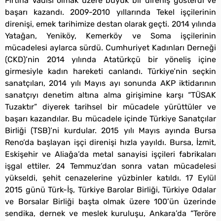
Fırtına Vâdisi olmak üzere büyük bir direniş gösterdi ve
başarı kazandı. 2009-2010 yıllarında Tekel işçilerinin
direnişi, emek tarihimize destan olarak geçti. 2014 yılında
Yatağan, Yeniköy, Kemerköy ve Soma işçilerinin
mücadelesi aylarca sürdü. Cumhuriyet Kadınları Derneği
(CKD)’nin 2014 yılında Atatürkçü bir yöneliş içine
girmesiyle kadın hareketi canlandı. Türkiye’nin seçkin
sanatçıları, 2014 yılı Mayıs ayı sonunda AKP iktidarının
sanatçıyı denetim altına alma girişimine karşı “TÜSAK
Tuzaktır” diyerek tarihsel bir mücadele yürüttüler ve
başarı kazandılar. Bu mücadele içinde Türkiye Sanatçılar
Birliği (TSB)’ni kurdular. 2015 yılı Mayıs ayında Bursa
Reno’da başlayan işçi direnişi hızla yayıldı. Bursa, İzmit,
Eskişehir ve Aliağa’da metal sanayisi işçileri fabrikaları
işgal ettiler. 24 Temmuz’dan sonra vatan mücadelesi
yükseldi, şehit cenazelerine yüzbinler katıldı. 17 Eylül
2015 günü Türk-İş, Türkiye Barolar Birliği, Türkiye Odalar
ve Borsalar Birliği başta olmak üzere 100’ün üzerinde
sendika, dernek ve meslek kuruluşu, Ankara’da “Teröre