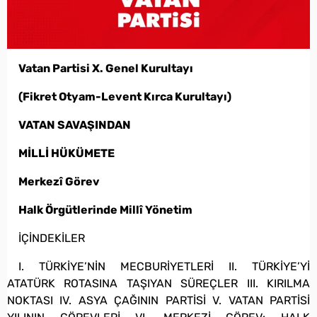
Vatan Partisi X. Genel Kurultayı
(Fikret Otyam-Levent Kırca Kurultayı)
VATAN SAVAŞINDAN
MİLLİ HÜKÜMETE
Merkezî Görev
Halk Örgütlerinde Millî Yönetim
İÇİNDEKİLER
I. TÜRKİYE’NİN MECBURİYETLERİ II. TÜRKİYE’Yİ
ATATÜRK ROTASINA TAŞIYAN SÜREÇLER III. KIRILMA
NOKTASI IV. ASYA ÇAĞININ PARTİSİ V. VATAN PARTİSİ