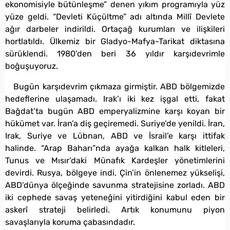
ekonomisiyle bütünleşme” denen yıkım programıyla yüz
yüze geldi. “Devleti Küçültme” adı altında Millî Devlete
ağır darbeler indirildi. Ortaçağ kurumları ve ilişkileri
hortlatıldı. Ülkemiz bir Gladyo-Mafya-Tarikat diktasına
sürüklendi. 1980’den beri 36 yıldır karşıdevrimle
boğuşuyoruz.
Bugün karşıdevrim çıkmaza girmiştir. ABD bölgemizde
hedeflerine ulaşamadı. Irak’ı iki kez işgal etti, fakat
Bağdat’ta bugün ABD emperyalizmine karşı koyan bir
hükümet var. İran’a diş geçiremedi. Suriye’de yenildi. İran,
Irak, Suriye ve Lübnan, ABD ve İsrail’e karşı ittifak
halinde. “Arap Baharı”nda ayağa kalkan halk kitleleri,
Tunus ve Mısır’daki Münafık Kardeşler yönetimlerini
devirdi. Rusya, bölgeye indi. Çin’in önlenemez yükselişi,
ABD’dünya ölçeğinde savunma stratejisine zorladı. ABD
iki cephede savaş yeteneğini yitirdiğini kabul eden bir
askerî strateji belirledi. Artık konumunu piyon
savaşlarıyla koruma çabasındadır.