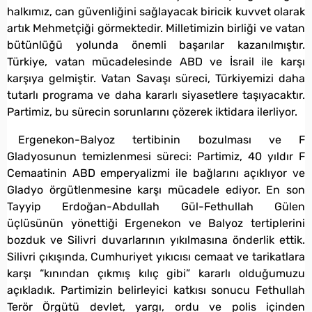
halkımız, can güvenliğini sağlayacak biricik kuvvet olarak
artık Mehmetçiği görmektedir. Milletimizin birliği ve vatan
bütünlüğü yolunda önemli başarılar kazanılmıştır.
Türkiye, vatan mücadelesinde ABD ve İsrail ile karşı
karşıya gelmiştir. Vatan Savaşı süreci, Türkiyemizi daha
tutarlı programa ve daha kararlı siyasetlere taşıyacaktır.
Partimiz, bu sürecin sorunlarını çözerek iktidara ilerliyor.
Ergenekon-Balyoz tertibinin bozulması ve F
Gladyosunun temizlenmesi süreci: Partimiz, 40 yıldır F
Cemaatinin ABD emperyalizmi ile bağlarını açıklıyor ve
Gladyo örgütlenmesine karşı mücadele ediyor. En son
Tayyip Erdoğan-Abdullah Gül-Fethullah Gülen
üçlüsünün yönettiği Ergenekon ve Balyoz tertiplerini
bozduk ve Silivri duvarlarının yıkılmasına önderlik ettik.
Silivri çıkışında, Cumhuriyet yıkıcısı cemaat ve tarikatlara
karşı “kınından çıkmış kılıç gibi” kararlı olduğumuzu
açıkladık. Partimizin belirleyici katkısı sonucu Fethullah
Terör Örgütü devlet, yargı, ordu ve polis içinden