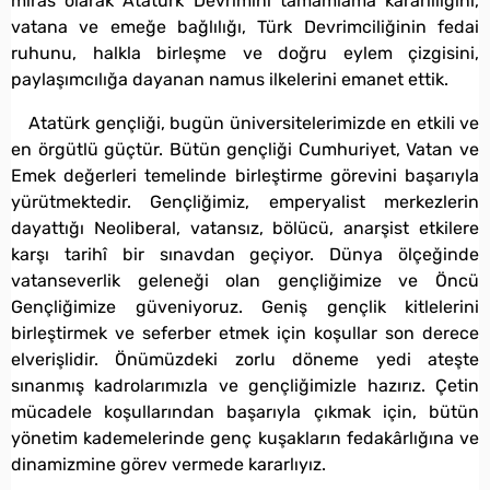
miras olarak Atatürk Devrimini tamamlama kararlılığını,
vatana ve emeğe bağlılığı, Türk Devrimciliğinin fedai
ruhunu, halkla birleşme ve doğru eylem çizgisini,
paylaşımcılığa dayanan namus ilkelerini emanet ettik.
Atatürk gençliği, bugün üniversitelerimizde en etkili ve
en örgütlü güçtür. Bütün gençliği Cumhuriyet, Vatan ve
Emek değerleri temelinde birleştirme görevini başarıyla
yürütmektedir. Gençliğimiz, emperyalist merkezlerin
dayattığı Neoliberal, vatansız, bölücü, anarşist etkilere
karşı tarihî bir sınavdan geçiyor. Dünya ölçeğinde
vatanseverlik geleneği olan gençliğimize ve Öncü
Gençliğimize güveniyoruz. Geniş gençlik kitlelerini
birleştirmek ve seferber etmek için koşullar son derece
elverişlidir. Önümüzdeki zorlu döneme yedi ateşte
sınanmış kadrolarımızla ve gençliğimizle hazırız. Çetin
mücadele koşullarından başarıyla çıkmak için, bütün
yönetim kademelerinde genç kuşakların fedakârlığına ve
dinamizmine görev vermede kararlıyız.