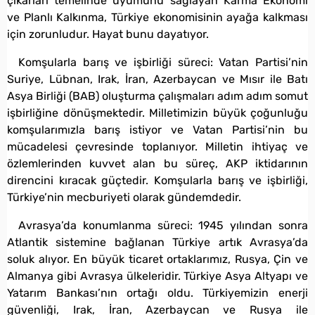
çıkarları temelinde uyumunu sağlayan Karma Ekonomi
ve Planlı Kalkınma, Türkiye ekonomisinin ayağa kalkması
için zorunludur. Hayat bunu dayatıyor.
Komşularla barış ve işbirliği süreci: Vatan Partisi’nin
Suriye, Lübnan, Irak, İran, Azerbaycan ve Mısır ile Batı
Asya Birliği (BAB) oluşturma çalışmaları adım adım somut
işbirliğine dönüşmektedir. Milletimizin büyük çoğunluğu
komşularımızla barış istiyor ve Vatan Partisi’nin bu
mücadelesi çevresinde toplanıyor. Milletin ihtiyaç ve
özlemlerinden kuvvet alan bu süreç, AKP iktidarının
direncini kıracak güçtedir. Komşularla barış ve işbirliği,
Türkiye’nin mecburiyeti olarak gündemdedir.
Avrasya’da konumlanma süreci: 1945 yılından sonra
Atlantik sistemine bağlanan Türkiye artık Avrasya’da
soluk alıyor. En büyük ticaret ortaklarımız, Rusya, Çin ve
Almanya gibi Avrasya ülkeleridir. Türkiye Asya Altyapı ve
Yatarım Bankası’nın ortağı oldu. Türkiyemizin enerji
güvenliği, Irak, İran, Azerbaycan ve Rusya ile