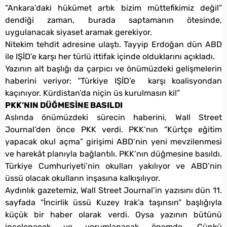
“Ankara’daki hükümet artık bizim müttefikimiz değil”
dendiği zaman, burada saptamanın ötesinde,
uygulanacak siyaset aramak gerekiyor.
Nitekim tehdit adresine ulaştı. Tayyip Erdoğan dün ABD
ile IŞİD’e karşı her türlü ittifak içinde olduklarını açıkladı.
Yazının alt başlığı da çarpıcı ve önümüzdeki gelişmelerin
haberini veriyor: “Türkiye IŞİD’e karşı koalisyondan
kaçınıyor. Kürdistan’da niçin üs kurulmasın ki!”
PKK’NIN DÜĞMESİNE BASILDI
Aslında önümüzdeki sürecin haberini, Wall Street
Journal’den önce PKK verdi. PKK’nın “Kürtçe eğitim
yapacak okul açma” girişimi ABD’nin yeni mevzilenmesi
ve harekât planıyla bağlantılı. PKK’nın düğmesine basıldı.
Türkiye Cumhuriyeti’nin okulları yakılıyor ve ABD’nin
üssü olacak okulların inşasına kalkışılıyor.
Aydınlık gazetemiz, Wall Street Journal’in yazısını dün 11.
sayfada “İncirlik üssü Kuzey Irak’a taşınsın” başlığıyla
küçük bir haber olarak verdi. Oysa yazının bütünü
incelenecek ve yorumlanacak önemde. Çünkü