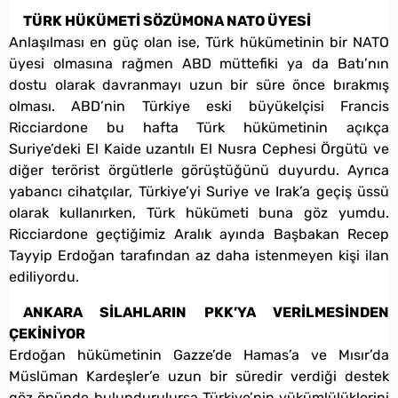
TÜRK HÜKÜMETİ SÖZÜMONA NATO ÜYESİ
Anlaşılması en güç olan ise, Türk hükümetinin bir NATO
üyesi olmasına rağmen ABD müttefiki ya da Batı’nın
dostu olarak davranmayı uzun bir süre önce bırakmış
olması. ABD’nin Türkiye eski büyükelçisi Francis
Ricciardone bu hafta Türk hükümetinin açıkça
Suriye’deki El Kaide uzantılı El Nusra Cephesi Örgütü ve
diğer terörist örgütlerle görüştüğünü duyurdu. Ayrıca
yabancı cihatçılar, Türkiye’yi Suriye ve Irak’a geçiş üssü
olarak kullanırken, Türk hükümeti buna göz yumdu.
Ricciardone geçtiğimiz Aralık ayında Başbakan Recep
Tayyip Erdoğan tarafından az daha istenmeyen kişi ilan
ediliyordu.
ANKARA SİLAHLARIN PKK’YA VERİLMESİNDEN
ÇEKİNİYOR
Erdoğan hükümetinin Gazze’de Hamas’a ve Mısır’da
Müslüman Kardeşler’e uzun bir süredir verdiği destek
göz önünde bulundurulursa Türkiye’nin yükümlülüklerini