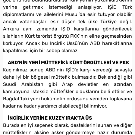
yerine getirmek istemediği anlaşılıyor. IŞİD Türk
diplomatlarını ve ailelerini Musul’da esir tutuyor olabilir
ancak vatandaşları esir düşen tek ülke Türkiye değil.
Ankara aynı zamanda IŞİD karşıtlarına gönderilecek
silahların Kürt terörist örgütü PKK’nın eline geçmesinden
korkuyor. Ancak bu İncirlik Üssü’nün ABD harekâtlarına
kapatılması için bir sebep olamaz.
ABD’NİN YENİ MÜTTEFİKİ: KÜRT ÖRGÜTLERİ VE PKK
Kaçınılmaz sonuç ABD’nin IŞİD’e karşı vereceği savaşta
daha iyi bir bölgesel müttefik bulmasıdır. Beklendiği gibi
Suudi Arabistan gibi Arap devletler en azından
kamuoyuna isteksiz müttefikler olduklarını belli ettiler ve
Bağdat’taki yeni hükümetin ordusunu yeniden toplayana
kadar ne kadar yardımcı olabileceği bilinmiyor.
İNCİRLİK YERİNE KUZEY IRAK’TA ÜS
Burada en iyi seçenek olarak, desteklerini sunan ve diğer
müttefiklerin aksine asker göndermeye hazır durumda