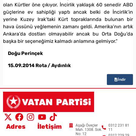
olan Kürtler öne çıkıyor. İncirlik yaklaşık 60 senedir ABD
güçlerine ev sahipliği yaptı ancak belki de İncirlik’in
yerine Kuzey Irak’taki Kürt topraklarında bulunan bir
hava üssünü yeğlemenin zamanı geldi. Amerika’nın artık
Ankara’da dostları olmayabilir ancak bu Orta Doğu’da
başka bir seçeneğimiz kalmadı anlamına gelmiyor.”
Doğu Perinçek
15.09.2014 Rota / Aydınlık
İndir
Adres
İletişim
Aşağı Öveçler
0312 231 81
Mah. 1308. Sok.
11
No: 12
0312 229 29