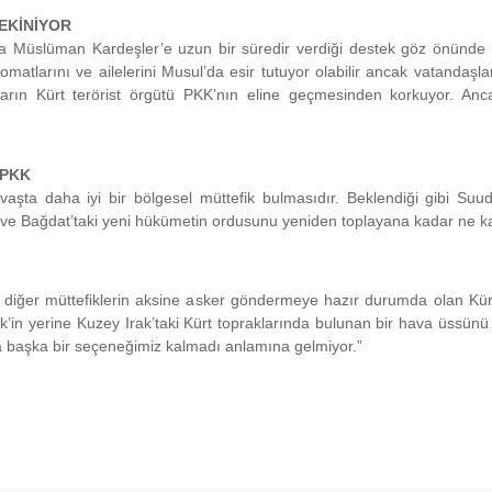
EKİNİYOR
Müslüman Kardeşler’e uzun bir süredir verdiği destek göz önünde bu
lomatlarını ve ailelerini Musul’da esir tutuyor olabilir ancak vatandaşl
ların Kürt terörist örgütü PKK’nın eline geçmesinden korkuyor. Anc
 PKK
aşta daha iyi bir bölgesel müttefik bulmasıdır. Beklendiği gibi Suud
ler ve Bağdat’taki yeni hükümetin ordusunu yeniden toplayana kadar ne ka
 diğer müttefiklerin aksine asker göndermeye hazır durumda olan Kürtle
lik’in yerine Kuzey Irak’taki Kürt topraklarında bulunan bir hava üssün
a başka bir seçeneğimiz kalmadı anlamına gelmiyor.”