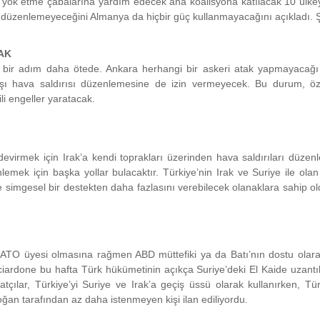
yok etme çabalarına yardım edecek ana koalisyona katılacak 10 ülkey
ısı düzenlemeyeceğini Almanya da hiçbir güç kullanmayacağını açıkladı. 
AK
den bir adım daha ötede. Ankara herhangi bir askeri atak yapmayacağı
arşı hava saldırısı düzenlemesine de izin vermeyecek. Bu durum, öze
li engeller yaratacak.
evirmek için Irak’a kendi toprakları üzerinden hava saldırıları düze
emek için başka yollar bulacaktır. Türkiye’nin Irak ve Suriye ile olan
e simgesel bir destekten daha fazlasını verebilecek olanaklara sahip o
 NATO üyesi olmasına rağmen ABD müttefiki ya da Batı’nın dostu olar
ciardone bu hafta Türk hükümetinin açıkça Suriye’deki El Kaide uzantıl
atçılar, Türkiye’yi Suriye ve Irak’a geçiş üssü olarak kullanırken,
an tarafından az daha istenmeyen kişi ilan ediliyordu.