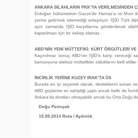
ANKARA SİLAHLARIN PKK’YA VERİLMESİNDEN Ç
Erdoğan hükümetinin Gazze’de Hamas’a ve Mısır’da 
yerine getirmek istemediği anlaşılıyor. IŞİD Türk dip
aynı zamanda IŞİD karşıtlarına gönderilecek silah
kapatılması için bir sebep olamaz.
ABD’NİN YENİ MÜTTEFİKİ: KÜRT ÖRGÜTLERİ VE
Kaçınılmaz sonuç ABD’nin IŞİD’e karşı vereceği sav
kamuoyuna isteksiz müttefikler olduklarını belli etti
İNCİRLİK YERİNE KUZEY IRAK’TA ÜS
Burada en iyi seçenek olarak, desteklerini sunan ve
ABD güçlerine ev sahipliği yaptı ancak belki de İncir
Ankara’da dostları olmayabilir ancak bu Orta Doğu’d
Doğu Perinçek
15.09.2014 Rota / Aydınlık