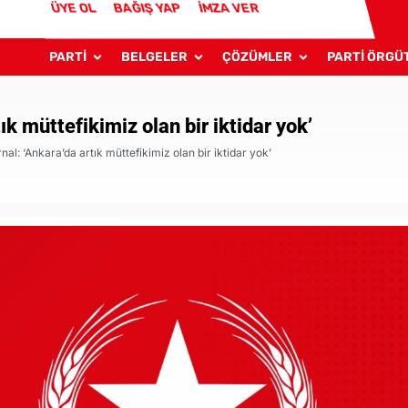
ÜYE OL
BAĞIŞ YAP
İMZA VER
PARTİ
BELGELER
ÇÖZÜMLER
PARTİ ÖRGÜ
ık müttefikimiz olan bir iktidar yok’
nal: ‘Ankara’da artık müttefikimiz olan bir iktidar yok’