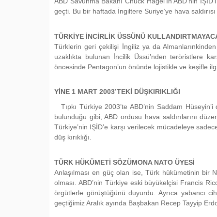
ABD Savunma Bakanı Chuck Hagel’ın ABD’nin IŞİD’i 
geçti. Bu bir haftada İngiltere Suriye’ye hava saldır
TÜRKİYE İNCİRLİK ÜSSÜNÜ KULLANDIRTMAYAC
Türklerin geri çekilişi İngiliz ya da Almanlarınkin
uzaklıkta bulunan İncilik Üssü’nden teröristlere k
öncesinde Pentagon’un önünde lojistikle ve keşifle ilgi
YİNE 1 MART 2003’TEKİ DÜŞKIRIKLIĞI
Tıpkı Türkiye 2003’te ABD’nin Saddam Hüseyin’i d
bulunduğu gibi, ABD ordusu hava saldırılarını düzenl
Türkiye’nin IŞİD’e karşı verilecek mücadeleye sadec
düş kırıklığı.
TÜRK HÜKÜMETİ SÖZÜMONA NATO ÜYESİ
Anlaşılması en güç olan ise, Türk hükümetinin bir
olması. ABD’nin Türkiye eski büyükelçisi Francis Ric
örgütlerle görüştüğünü duyurdu. Ayrıca yabancı cih
geçtiğimiz Aralık ayında Başbakan Recep Tayyip Erdoğ