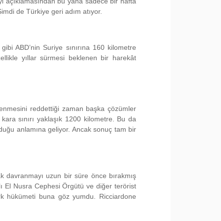
i açıklamasından bu yana sadece bir hafta
Şimdi de Türkiye geri adım atıyor.
 gibi ABD’nin Suriye sınırına 160 kilometre
llikle yıllar sürmesi beklenen bir harekât
nlenmesini reddettiği zaman başka çözümler
 kara sınırı yaklaşık 1200 kilometre. Bu da
lduğu anlamına geliyor. Ancak sonuç tam bir
ak davranmayı uzun bir süre önce bırakmış
ı El Nusra Cephesi Örgütü ve diğer terörist
 Türk hükümeti buna göz yumdu. Ricciardone