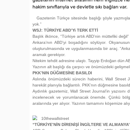
hakim sınıflarıyla ve devletle sıkı bağları var.
Gazetenin Türkçe sitesinde başlığı şöyle yazmışlar:
yok.”
WSJ: TÜRKİYE ABD’Yi TERK ETTİ
Başlık ilkönce, “Türkiye artık ABD’nin müttefiki değil
Ankara’nın ABD’yi boşadığını söylüyor. Okyanusun
oluşturulmasında ve uygulanmasında bir araç. “Anka
aramak gerekiyor.
Nitekim tehdit adresine ulaştı. Tayyip Erdoğan dün ABD i
Yazının alt başlığı da çarpıcı ve önümüzdeki gelişmel
PKK’NIN DÜĞMESİNE BASILDI
Aslında önümüzdeki sürecin haberini, Wall Street 
harekât planıyla bağlantılı. PKK’nın düğmesine basıldı
Aydınlık gazetemiz, Wall Street Journal’in yazısını 
incelenecek ve yorumlanacak önemde. Çünkü bölgemi
aralarında yer alıyor. Yazının tamamını köşemize alıy
“TÜRKİYE’NİN DİRENİŞİ İNGİLTERE VE ALMANYA