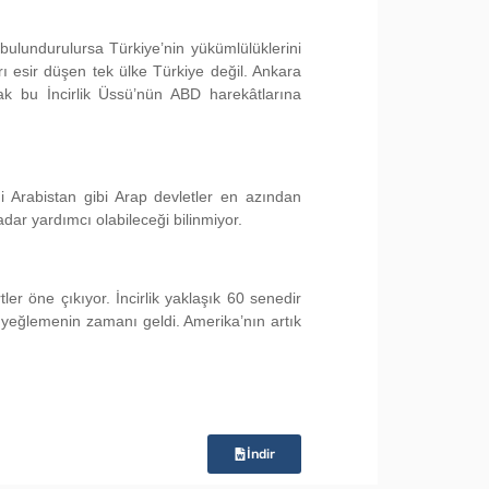
lundurulursa Türkiye’nin yükümlülüklerini
arı esir düşen tek ülke Türkiye değil. Ankara
ak bu İncirlik Üssü’nün ABD harekâtlarına
i Arabistan gibi Arap devletler en azından
dar yardımcı olabileceği bilinmiyor.
r öne çıkıyor. İncirlik yaklaşık 60 senedir
ü yeğlemenin zamanı geldi. Amerika’nın artık
İndir