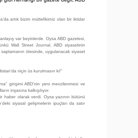
’da artık bizim müttefikimiz olan bir iktidar
ir anlayış var beyinlerde. Oysa ABD gazetesi,
ünkü Wall Street Journal, ABD siyasetinin
a saptamanın ötesinde, uygulanacak siyaset
distan’da niçin üs kurulmasın ki!”
ma” girişimi ABD’nin yeni mevzilenmesi ve
arın inşasına kalkışılıyor.
 bir haber olarak verdi. Oysa yazının bütünü
ki siyasal gelişmelerin ipuçları da satır