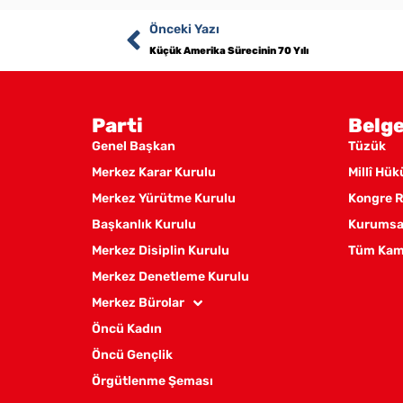
Önceki Yazı
Küçük Amerika Sürecinin 70 Yılı
Parti
Belge
Genel Başkan
Tüzük
Merkez Karar Kurulu
Millî Hü
Merkez Yürütme Kurulu
Kongre R
Başkanlık Kurulu
Kurumsal
Merkez Disiplin Kurulu
Tüm Kam
Merkez Denetleme Kurulu
Merkez Bürolar
Öncü Kadın
Öncü Gençlik
Örgütlenme Şeması