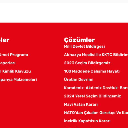
ler
Çözümler
Millî Devlet Bildirgesi
kümet Programı
Abhazya Meclisi Ile KKTC Bildiri
aporları
2023 Seçim Bildirgemiz
 Kimlik Klavuzu
100 Maddede Çalışma Hayatı
panya Malzemeleri
Üretim Devrimi
Karadeniz-Akdeniz Dostluk-Barı
2024 Yerel Seçim Bildirgemiz
Mavi Vatan Kararı
NATO’dan Çıkalım Gerekçe Ve Ka
İncirlik Kapatılsın Kararı