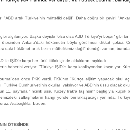
 “ABD artık Türkiye’nin müttefiki değil”. Daha doğru bir çeviri: “Ankara
” gibi algılanıyor. Başka deyişle ‘olsa olsa ABD Türkiye’yi boşar’ gibi b
 ötesinden Ankara’daki hükümetin böyle görülmesi dikkat çekici. Ç
ra’daki hükümet artık bizim müttefikimiz değil” dendiği zaman, burad
le IŞİD’e karşı her türlü ittifak içinde olduklarını açıkladı.
erin haberini veriyor: “Türkiye IŞİD’e karşı koalisyondan kaçınıyor. Kür
Journal’den önce PKK verdi. PKK’nın “Kürtçe eğitim yapacak okul aç
. Türkiye Cumhuriyeti’nin okulları yakılıyor ve ABD’nin üssü olacak okull
dün 11. sayfada “İncirlik üssü Kuzey Irak’a taşınsın” başlığıyla küçük
zdeki saflaşmaların hangi yönde berraklaşacağı yanında, Türkiye’de
oruz. Arabaşlıklar bizden.
’NIN ÖTESİNDE