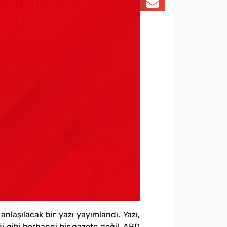
laşılacak bir yazı yayımlandı. Yazı,
ği gibi herhangi bir gazete değil, ABD