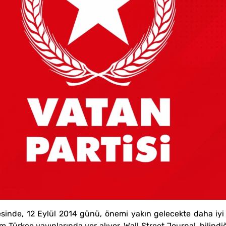
inde, 12 Eylül 2014 günü, önemi yakın gelecekte daha iyi an
m Türkçe yayınlarında yer alıyor. Wall Street Journal, bilindi