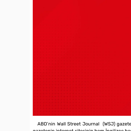
ABD’nin Wall Street Journal (WSJ) gazetes
gazetenin internet sitesinin hem İngilizce he