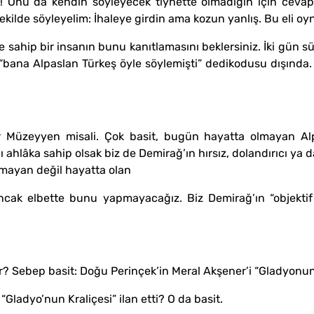
! Onu da kendin söyleyecek tıynette olmadığın için cevap
 şekilde söyleyelim: İhaleye girdin ama kozun yanlış. Bu eli o
 sahip bir insanın bunu kanıtlamasını beklersiniz. İki gün s
e, “bana Alpaslan Türkeş öyle söylemişti” dedikodusu dışında. 
r Müzeyyen misali. Çok basit, bugün hayatta olmayan Alpa
nı ahlâka sahip olsak biz de Demirağ’ın hırsız, dolandırıcı ya
olmayan değil hayatta olan
 Ancak elbette bunu yapmayacağız. Biz Demirağ’ın “objektif 
 Sebep basit: Doğu Perinçek’in Meral Akşener’i “Gladyonun K
Gladyo’nun Kraliçesi” ilan etti? O da basit.