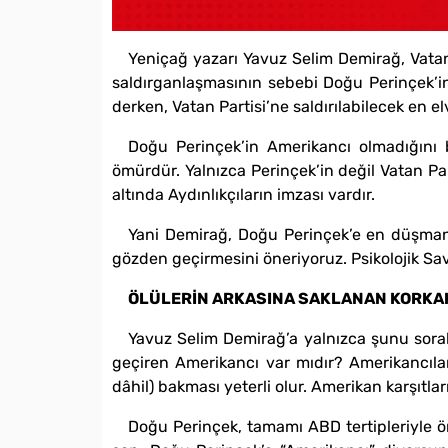
Yeniçağ yazarı Yavuz Selim Demirağ, Vatan 
saldırganlaşmasının sebebi Doğu Perinçek’in 
derken, Vatan Partisi’ne saldırılabilecek en e
Doğu Perinçek’in Amerikancı olmadığını
ömürdür. Yalnızca Perinçek’in değil Vatan Pa
altında Aydınlıkçıların imzası vardır.
Yani Demirağ, Doğu Perinçek’e en düşman o
gözden geçirmesini öneriyoruz. Psikolojik Sav
ÖLÜLERİN ARKASINA SAKLANAN KORKA
Yavuz Selim Demirağ’a yalnızca şunu sora
geçiren Amerikancı var mıdır? Amerikancıları
dâhil) bakması yeterli olur. Amerikan karşıtlar
Doğu Perinçek, tamamı ABD tertipleriyle ö