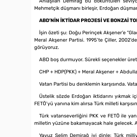
Anlaşılan Demirağ bu döküntüleri seviyor
Mehmetçik düşmanı birleşir, Erdoğan düşmanlığ
ABD’NİN İKTİDAR PROJESİ VE BONZAİ TO
İşin özeti şu: Doğu Perinçek Akşener’e “Gl
Meral Akşener Partisi. 1995’te Çiller, 2002’
görüyoruz.
ABD boş durmuyor. Sürekli seçenekler üreti
CHP + HDP(PKK) + Meral Akşener + Abdull
Vatan Partisi bu denklemin karşısında. Vat
Üstelik sözde Erdoğan iktidarını yıkmak i
FETÖ’yü yanına kim alırsa Türk milleti karşısın
Türk vatanseverliğini PKK ve FETÖ ile yan
milletin yüzüne bakamayacak hale gelecek. As
Yavuz Selim Demirağ iyi dinle: Türk milliy