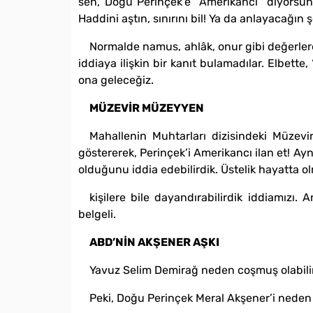
sen, Doğu Perinçek’e “Amerikancı” diyorsun
Haddini aştın, sınırını bil! Ya da anlayacağın
Normalde namus, ahlâk, onur gibi değerlere
iddiaya ilişkin bir kanıt bulamadılar. Elbett
ona geleceğiz.
MÜZEVİR MÜZEYYEN
Mahallenin Muhtarları dizisindeki Müzevi
göstererek, Perinçek’i Amerikancı ilan et! Ay
olduğunu iddia edebilirdik. Üstelik hayatta 
kişilere bile dayandırabilirdik iddiamızı.
belgeli.
ABD’NİN AKŞENER AŞKI
Yavuz Selim Demirağ neden coşmuş olabilir?
Peki, Doğu Perinçek Meral Akşener’i neden “