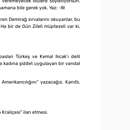
 veremeyecek ölülere söyletiyorsun.
ynamana bile gerek yok. Yaz: -8!
üren Demirağ zırvalarını okuyanlar, bu
Ha bir de Gün Zileli müptezeli var ki,
slan Türkeş ve Kemal Ilıcak’ı delil
 da kadına şiddet uygulayan bir vandal
Amerikancılığını” yazacağız. Kanıtlı,
raliçesi” ilan etmesi.