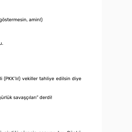
h göstermesin, amin!)
u.
(PKK’lı!) vekiller tahliye edilsin diye
rlük savaşçıları” derdi!