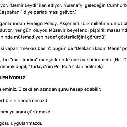
yor, “Demir Leydi” ilan ediyor, “Asena”yı geleceğin Cumhurba
aşbakanı” diye parlatılması geliyor.)
anlarından Foreign Policy, Akşener’i Türk milletine umut ol
yor, her gün oluyor. Müzevir beyefendi pişpirik masasından
ınında mütemadiyen hedef gösterildiğini görürdü)
i yapan “merkez basın”, bugün de “Delikanlı kadın Meral” 
 bu “mert kadını” manşetlerinde öve öve bitiremedi. (Ha, 
ılarak değil, “Türkiye’nin Pol Pot’u” ilan edilerek)
SLENİYORUZ
 eminiz. O zekâ en azından şunu hesap edebilir:
rtibinin hedefi olmazdı.
rımı yalanını çürütmezdi.
argosu uygulanmazdı.