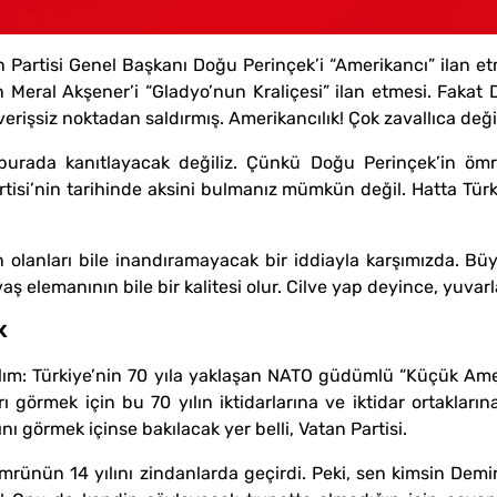
Partisi Genel Başkanı Doğu Perinçek’i “Amerikancı” ilan etm
Meral Akşener’i “Gladyo’nun Kraliçesi” ilan etmesi. Fakat 
lverişsiz noktadan saldırmış. Amerikancılık! Çok zavallıca deği
 burada kanıtlayacak değiliz. Çünkü Doğu Perinçek’in ö
rtisi’nin tarihinde aksini bulmanız mümkün değil. Hatta Tür
lanları bile inandıramayacak bir iddiayla karşımızda. Büyü
aş elemanının bile bir kalitesi olur. Cilve yap deyince, yuv
K
lım: Türkiye’nin 70 yıla yaklaşan NATO güdümlü “Küçük Am
 görmek için bu 70 yılın iktidarlarına ve iktidar ortaklar
ını görmek içinse bakılacak yer belli, Vatan Partisi.
mrünün 14 yılını zindanlarda geçirdi. Peki, sen kimsin Demi