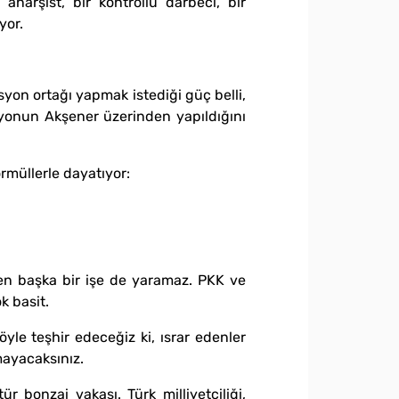
anarşist, bir kontrollü darbeci, bir
yor.
syon ortağı yapmak istediği güç belli,
asyonun Akşener üzerinden yapıldığını
rmüllerle dayatıyor:
ten başka bir işe de yaramaz. PKK ve
k basit.
yle teşhir edeceğiz ki, ısrar edenler
mayacaksınız.
r bonzai vakası. Türk milliyetçiliği,