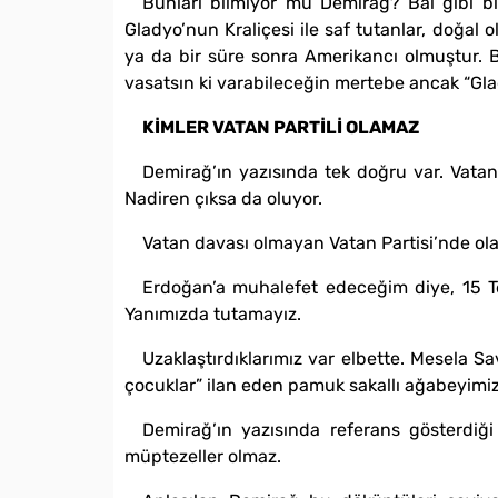
Bunları bilmiyor mu Demirağ? Bal gibi bi
Gladyo’nun Kraliçesi ile saf tutanlar, doğal 
ya da bir süre sonra Amerikancı olmuştur. 
vasatsın ki varabileceğin mertebe ancak “Glady
KİMLER VATAN PARTİLİ OLAMAZ
Demirağ’ın yazısında tek doğru var. Vatan P
Nadiren çıksa da oluyor.
Vatan davası olmayan Vatan Partisi’nde ol
Erdoğan’a muhalefet edeceğim diye, 15 
Yanımızda tutamayız.
Uzaklaştırdıklarımız var elbette. Mesela Sa
çocuklar” ilan eden pamuk sakallı ağabeyimiz
Demirağ’ın yazısında referans gösterdiği
müptezeller olmaz.