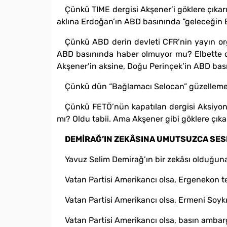
Çünkü TIME dergisi Akşener’i göklere çıkarı
aklına Erdoğan’ın ABD basınında “geleceğin B
Çünkü ABD derin devleti CFR’nin yayın org
ABD basınında haber olmuyor mu? Elbette olu
Akşener’in aksine, Doğu Perinçek’in ABD bas
Çünkü dün “Bağlamacı Selocan” güzellemes
Çünkü FETÖ’nün kapatılan dergisi Aksiyon,
mı? Oldu tabii. Ama Akşener gibi göklere çıkart
DEMİRAĞ’IN ZEKÂSINA UMUTSUZCA SE
Yavuz Selim Demirağ’ın bir zekâsı olduğuna
Vatan Partisi Amerikancı olsa, Ergenekon te
Vatan Partisi Amerikancı olsa, Ermeni Soykı
Vatan Partisi Amerikancı olsa, basın amb