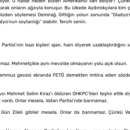
liyor. O halde neden bizleri Amerikancı ilan ediyor? Çün
olarak onların ağzıyla konuşur. Bu ülkede Aydınlıkçılara kim
Bizden söylemesi Demirağ. Gittiğin yolun sonunda “Gladyo’
o’nun soytarılığı” olabilir. Tercih senin.
artisi’nin bazı kişileri ajan, hain diyerek uzaklaştırdığını
amaz. Mehmetçikle aynı mevzide olmayanın yolu açık olsun.
Temmuz gecesi ekranda FETÖ demekten imtina eden sözde “
vcı Mehmet Selim Kiraz’ı öldüren DHKPC’lileri teşhir ettik diy
 vardı. Onlar mesela, Vatan Partisi’nde barınamaz.
 Gün Zileli gibiler mesela. Onlar da barınamaz. Çünkü Vat