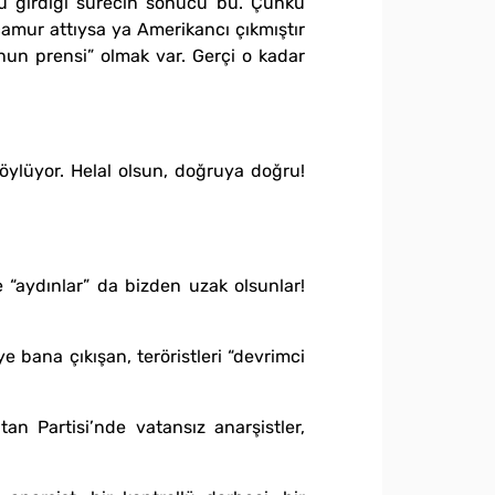
kü girdiği sürecin sonucu bu. Çünkü
 çamur attıysa ya Amerikancı çıkmıştır
nun prensi” olmak var. Gerçi o kadar
 söylüyor. Helal olsun, doğruya doğru!
aydınlar” da bizden uzak olsunlar!
e bana çıkışan, teröristleri “devrimci
an Partisi’nde vatansız anarşistler,