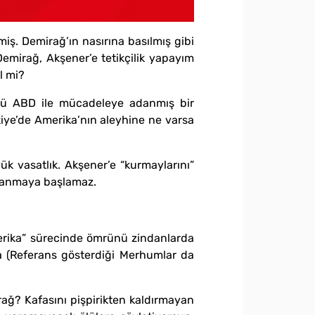
iş. Demirağ’ın nasırına basılmış gibi
Demirağ, Akşener’e tetikçilik yapayım
l mi?
mrü ABD ile mücadeleye adanmış bir
kiye’de Amerika’nın aleyhine ne varsa
k vasatlık. Akşener’e “kurmaylarını”
arlanmaya başlamaz.
erika” sürecinde ömrünü zindanlarda
ına (Referans gösterdiği Merhumlar da
rağ? Kafasını pişpirikten kaldırmayan