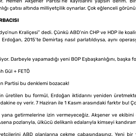
. Hemen Akşener Partisi’ne kayıtlarını yapsın derim. Bir 
ı çatısı altında milliyetçilik oynarlar. Çok eğlenceli görünü
RBACISI
adyo’nun Kraliçesi” dedi. Çünkü ABD’nin CHP ve HDP ile koali
de Erdoğan, 2015’te Demirtaş nasıl parlatıldıysa, aynı oper
yor. Darbeyle yapamadığı yeni BOP Eşbaşkanlığını, başka fo
ah Gül + FETÖ
an Partisi bu denklemi bozacak!
çin üretilen bu formül, Erdoğan iktidarını yeniden üretmek
dakine oy verir. 7 Haziran ile 1 Kasım arasındaki farktır bu! Ço
 yana getirmelerine izin vermeyeceğiz. Akşener ve ekibini ö
ena pozlarıyla, ülkücü delikanlı edalarıyla kimseyi kandıra
etçilerini ABD planlarına çekme çabasındasınız. Yeni bir tü