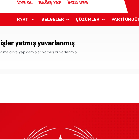
ÜYE OL
BAĞIŞ YAP
İMZA VER
PARTİ
BELGELER
ÇÖZÜMLER
PARTİ ÖRGÜ
işler yatmış yuvarlanmış
küze cilve yap demişler yatmış yuvarlanmış