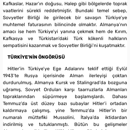
Kafkaslar, Hazar’ın doğusu, Halep gibi bölgelerde toprak
vaatlerini sürekli reddetmiştir. Bundaki temel sebep,
Sovyetler Birliği ile girilecek bir savaşın Türkiye’ye
muhtemel faturasının bilincinde olmaktır. Almanya’nın
amacı ise hem Türkiye’yi yanına çekmek hem de Kırım,
Kafkasya ve Türkistan’daki Türk kökenli halkların
sempatisini kazanmak ve Sovyetler Birliği’ni kuşatmaktır.
TÜRKİYE’NİN ÖNGÖRÜSÜ
Hitler’in Türkiye’ye Ege Adalarını teklif ettiği Eylül
1943’te Rusya içerisinde Alman ilerleyişi çoktan
durdurulmuş, Almanya Kursk ve Stalingrad’da bozguna
uğramış, Sovyet Orduları karşı taarruzlarla Almanları
topraklarından süpürmeye başlamışlardı. Dahası
Temmuz’da üst düzey bazı subaylar Hitler’i ortadan
kaldırmaya çalışmış, yine Temmuz’da Hitler’in bir
numaralı müttefiki Mussolini, İtalya’da iktidardan
indirilmiş ve tutuklanmıştı. Bütün bu gelişmeler