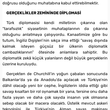
doğrusu olduğunu muhatabına kabul ettirebilmektir.
GERÇEKLİKLER ZEMİNİNDE DİPLOMASİ
Türk diplomasisi kendi milletinin çıkarına olan
“tarafsızlık” siyasetinin muhataplarının da çıkarına
olduğunu anlatmaya çalışıyordu. Kanaatimize göre bu
tutum, İngiliz Dışişleri’nin sıkça ima ettiği “savaş dışında
kalmak isteyen güçsüz bir ülkenin diplomatik
cambazlıklarının” ötesinde anlamlara sahiptir. Bu
diplomatik zekâ küçük yalanların değil büyük gerçeklerin
üzerine kuruluydu.
Gerçekten de Churchill’in yoğun çabaları sonucunda
Balkanlar’da ya da Anadolu’da açılacak ve Türkiye’nin
dâhil olacağı yeni bir cephe, İngilizlerin iddia ettiği gibi
savaşı kısaltan bir rol oynamak bir yana, tersine onu daha
fazla yayan ve daha çok sayıda insanın yok olmasına
sebep olacak bir macera olacaktı. Üstelik mevcut askeri
teknolojisi ile Türkiye’nin Alman savaş makinası