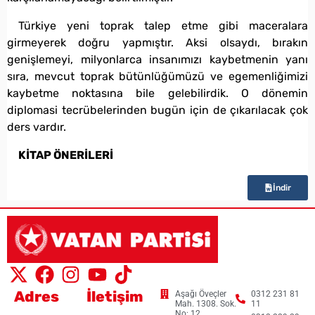
Türkiye yeni toprak talep etme gibi maceralara
girmeyerek doğru yapmıştır. Aksi olsaydı, bırakın
genişlemeyi, milyonlarca insanımızı kaybetmenin yanı
sıra, mevcut toprak bütünlüğümüzü ve egemenliğimizi
kaybetme noktasına bile gelebilirdik. O dönemin
diplomasi tecrübelerinden bugün için de çıkarılacak çok
ders vardır.
KİTAP ÖNERİLERİ
İndir
Adres
İletişim
Aşağı Öveçler
0312 231 81
Mah. 1308. Sok.
11
No: 12