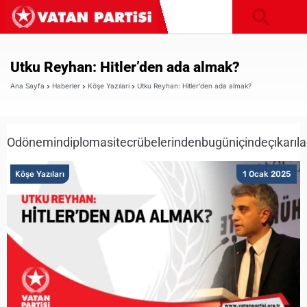
Utku Reyhan: Hitler’den ada almak?
Ana Sayfa
Haberler
Köşe Yazıları
Utku Reyhan: Hitler’den ada almak?
Odönemindiplomasitecrübelerindenbugüniçindeçıkarıla
Köşe Yazıları
1 Ocak 2025