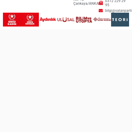
0312 229 29
Çankaya/ANKARA
95
bilgi@vatanpartis