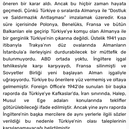
öneren bir karar aldı. Ancak bu hiçbir zaman hayata
geçmedi. Çünkü Türkiye o sıralarda Almanya ile “Dostluk
ve Saldırmazlık Antlaşması” imzalamak üzeredir. Kısa
süre içerisinde Polonya, Benelüks, Fransa ve bütün
Balkanları ele geçirip Türkiye’ye komşu olan Almanya ile
bir gerginlik Türkiye’nin çıkarına değildi. Üstelik 1941 yazı
itibarıyla Trakya’nın düz ovalarında Almanların
İstanbula’a ilerleyişini durdurabilecek bir müttefik de
bulunmuyordu. ABD ortada yoktu, İngiltere işgal
tehlikesiyle karşı karşıyaydı, Fransa silinmişti ve
Sovyetler Birliği yeni başlayan Alman işgaliyle
uğraşıyordu. Türkiye bu önerilere yüz vermemiş ve oltaya
gelmemiştir. Foreign Office’e 1942’de sunulan bir başka
raporda da Türkiye’ye Kafkaslar’da, İran sınırında, Halep,
Musul ve Ege adaları konularında teklifler
götürülebileceği ifade edilmiştir. Ancak yine aynı raporda
İngiltere’nin başka mercilere de aynı yerlerle ilgili sözler
verildiği bu nedenle Türkiye’nin olası taleplerinin
karşılanamayacağı belirtilmiştir.