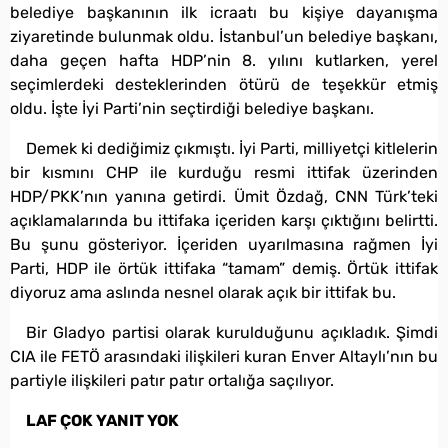
belediye başkanının ilk icraatı bu kişiye dayanışma
ziyaretinde bulunmak oldu. İstanbul’un belediye başkanı,
daha geçen hafta HDP’nin 8. yılını kutlarken, yerel
seçimlerdeki desteklerinden ötürü de teşekkür etmiş
oldu. İşte İyi Parti’nin seçtirdiği belediye başkanı.
Demek ki dediğimiz çıkmıştı. İyi Parti, milliyetçi kitlelerin
bir kısmını CHP ile kurduğu resmi ittifak üzerinden
HDP/PKK’nın yanına getirdi. Ümit Özdağ, CNN Türk’teki
açıklamalarında bu ittifaka içeriden karşı çıktığını belirtti.
Bu şunu gösteriyor. İçeriden uyarılmasına rağmen İyi
Parti, HDP ile örtük ittifaka “tamam” demiş. Örtük ittifak
diyoruz ama aslında nesnel olarak açık bir ittifak bu.
Bir Gladyo partisi olarak kurulduğunu açıkladık. Şimdi
CIA ile FETÖ arasındaki ilişkileri kuran Enver Altaylı’nın bu
partiyle ilişkileri patır patır ortalığa saçılıyor.
LAF ÇOK YANIT YOK