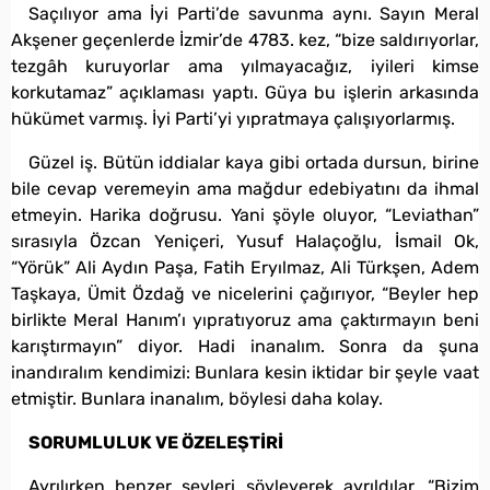
Saçılıyor ama İyi Parti’de savunma aynı. Sayın Meral
Akşener geçenlerde İzmir’de 4783. kez, “bize saldırıyorlar,
tezgâh kuruyorlar ama yılmayacağız, iyileri kimse
korkutamaz” açıklaması yaptı. Güya bu işlerin arkasında
hükümet varmış. İyi Parti’yi yıpratmaya çalışıyorlarmış.
Güzel iş. Bütün iddialar kaya gibi ortada dursun, birine
bile cevap veremeyin ama mağdur edebiyatını da ihmal
etmeyin. Harika doğrusu. Yani şöyle oluyor, “Leviathan”
sırasıyla Özcan Yeniçeri, Yusuf Halaçoğlu, İsmail Ok,
“Yörük” Ali Aydın Paşa, Fatih Eryılmaz, Ali Türkşen, Adem
Taşkaya, Ümit Özdağ ve nicelerini çağırıyor, “Beyler hep
birlikte Meral Hanım’ı yıpratıyoruz ama çaktırmayın beni
karıştırmayın” diyor. Hadi inanalım. Sonra da şuna
inandıralım kendimizi: Bunlara kesin iktidar bir şeyle vaat
etmiştir. Bunlara inanalım, böylesi daha kolay.
SORUMLULUK VE ÖZELEŞTİRİ
Ayrılırken benzer şeyleri söyleyerek ayrıldılar. “Bizim