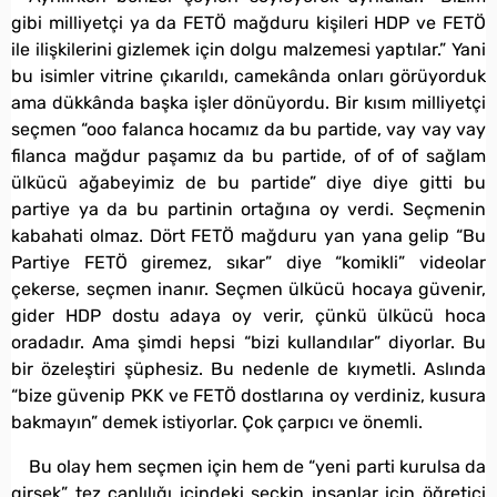
gibi milliyetçi ya da FETÖ mağduru kişileri HDP ve FETÖ
ile ilişkilerini gizlemek için dolgu malzemesi yaptılar.” Yani
bu isimler vitrine çıkarıldı, camekânda onları görüyorduk
ama dükkânda başka işler dönüyordu. Bir kısım milliyetçi
seçmen “ooo falanca hocamız da bu partide, vay vay vay
filanca mağdur paşamız da bu partide, of of of sağlam
ülkücü ağabeyimiz de bu partide” diye diye gitti bu
partiye ya da bu partinin ortağına oy verdi. Seçmenin
kabahati olmaz. Dört FETÖ mağduru yan yana gelip “Bu
Partiye FETÖ giremez, sıkar” diye “komikli” videolar
çekerse, seçmen inanır. Seçmen ülkücü hocaya güvenir,
gider HDP dostu adaya oy verir, çünkü ülkücü hoca
oradadır. Ama şimdi hepsi “bizi kullandılar” diyorlar. Bu
bir özeleştiri şüphesiz. Bu nedenle de kıymetli. Aslında
“bize güvenip PKK ve FETÖ dostlarına oy verdiniz, kusura
bakmayın” demek istiyorlar. Çok çarpıcı ve önemli.
Bu olay hem seçmen için hem de “yeni parti kurulsa da
girsek” tez canlılığı içindeki seçkin insanlar için öğretici