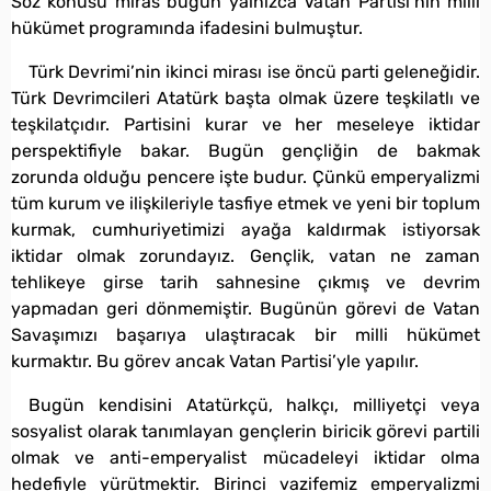
Söz konusu miras bugün yalnızca Vatan Partisi’nin milli
hükümet programında ifadesini bulmuştur.
Türk Devrimi’nin ikinci mirası ise öncü parti geleneğidir.
Türk Devrimcileri Atatürk başta olmak üzere teşkilatlı ve
teşkilatçıdır. Partisini kurar ve her meseleye iktidar
perspektifiyle bakar. Bugün gençliğin de bakmak
zorunda olduğu pencere işte budur. Çünkü emperyalizmi
tüm kurum ve ilişkileriyle tasfiye etmek ve yeni bir toplum
kurmak, cumhuriyetimizi ayağa kaldırmak istiyorsak
iktidar olmak zorundayız. Gençlik, vatan ne zaman
tehlikeye girse tarih sahnesine çıkmış ve devrim
yapmadan geri dönmemiştir. Bugünün görevi de Vatan
Savaşımızı başarıya ulaştıracak bir milli hükümet
kurmaktır. Bu görev ancak Vatan Partisi’yle yapılır.
Bugün kendisini Atatürkçü, halkçı, milliyetçi veya
sosyalist olarak tanımlayan gençlerin biricik görevi partili
olmak ve anti-emperyalist mücadeleyi iktidar olma
hedefiyle yürütmektir. Birinci vazifemiz emperyalizmi