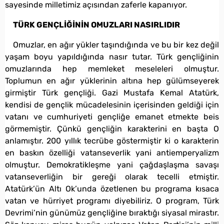
sayesinde milletimiz açısından zaferle kapanıyor.
TÜRK GENÇLİĞİNİN OMUZLARI NASIRLIDIR
Omuzlar, en ağır yükler taşındığında ve bu bir kez değil
yaşam boyu yapıldığında nasır tutar. Türk gençliğinin
omuzlarında hep memleket meseleleri olmuştur.
Toplumun en ağır yüklerinin altına hep gülümseyerek
girmiştir Türk gençliği. Gazi Mustafa Kemal Atatürk,
kendisi de gençlik mücadelesinin içerisinden geldiği için
vatanı ve cumhuriyeti gençliğe emanet etmekte beis
görmemiştir. Çünkü gençliğin karakterini en başta O
anlamıştır. 200 yıllık tecrübe göstermiştir ki o karakterin
en baskın özelliği vatanseverlik yani antiemperyalizm
olmuştur. Demokratikleşme yani çağdaşlaşma savaşı
vatanseverliğin bir gereği olarak tecelli etmiştir.
Atatürk’ün Altı Ok’unda özetlenen bu programa kısaca
vatan ve hürriyet programı diyebiliriz. O program, Türk
Devrimi’nin günümüz gençliğine bıraktığı siyasal mirastır.