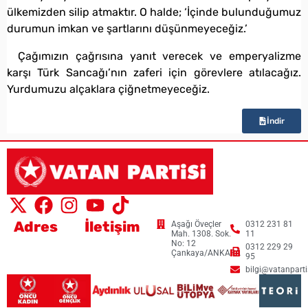
ülkemizden silip atmaktır. O halde; ‘İçinde bulunduğumuz
durumun imkan ve şartlarını düşünmeyeceğiz.’
Çağımızın çağrısına yanıt verecek ve emperyalizme
karşı Türk Sancağı’nın zaferi için görevlere atılacağız.
Yurdumuzu alçaklara çiğnetmeyeceğiz.
İndir
Adres
İletişim
Aşağı Öveçler
0312 231 81
Mah. 1308. Sok.
11
No: 12
0312 229 29
Çankaya/ANKARA
95
bilgi@vatanpartis