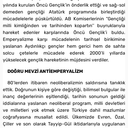
yılında kurulan Öncü Gençlik’in önderlik ettiği ve sağ-sol
demeden gençliği Atatürk programında birleştirdiği
mücadelelerle püskürtüldü. AB Komiserlerinin “Gençliği
milli kimliğinden ve tarihinden kopartın’’ buyruklarıyla
hareket edenler karşılarında Öncü Gençlik’i buldu.
Emperyalizme karşı mücadelenin tarihsel birikimine
yaslanan Aydınlıkçı gençler hem gerici hem de sahte
solcu çetelerle mücadele ederek 2000’li yıllarda
yükselecek gençlik hareketinin müjdesini verdiler.
DOĞRU MEVZİ ANTİEMPERYALİZM
80’lerden itibaren neoliberalizmin saldırısına tanıklık
ettik. Doğrunun kişiye göre değiştiği, bilimsel bulgular ile
inanç değerlerinin eşitlendiği, tarihin sonunun geldiği
iddialarına yaslanan neoliberal program, milli devletleri
ve milletleri yok etmek üzere Türkiye dahil mazlumlar
coğrafyasına musallat edildi. Ülkemizde Evren, Özal,
Çiller ve son olarak Tayyip-Gül iktidarlarıyla uygulanan