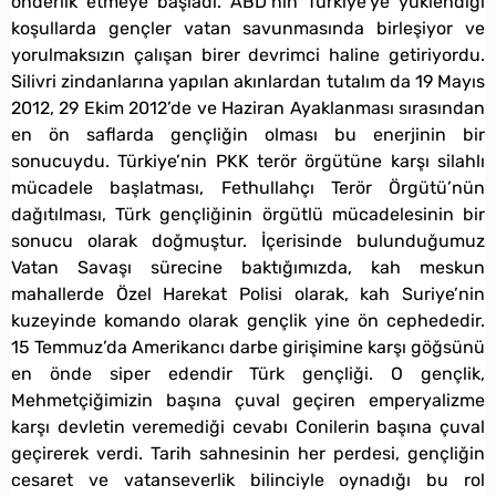
önderlik etmeye başladı. ABD’nin Türkiye’ye yüklendiği
koşullarda gençler vatan savunmasında birleşiyor ve
yorulmaksızın çalışan birer devrimci haline getiriyordu.
Silivri zindanlarına yapılan akınlardan tutalım da 19 Mayıs
2012, 29 Ekim 2012’de ve Haziran Ayaklanması sırasından
en ön saflarda gençliğin olması bu enerjinin bir
sonucuydu. Türkiye’nin PKK terör örgütüne karşı silahlı
mücadele başlatması, Fethullahçı Terör Örgütü’nün
dağıtılması, Türk gençliğinin örgütlü mücadelesinin bir
sonucu olarak doğmuştur. İçerisinde bulunduğumuz
Vatan Savaşı sürecine baktığımızda, kah meskun
mahallerde Özel Harekat Polisi olarak, kah Suriye’nin
kuzeyinde komando olarak gençlik yine ön cephededir.
15 Temmuz’da Amerikancı darbe girişimine karşı göğsünü
en önde siper edendir Türk gençliği. O gençlik,
Mehmetçiğimizin başına çuval geçiren emperyalizme
karşı devletin veremediği cevabı Conilerin başına çuval
geçirerek verdi. Tarih sahnesinin her perdesi, gençliğin
cesaret ve vatanseverlik bilinciyle oynadığı bu rol