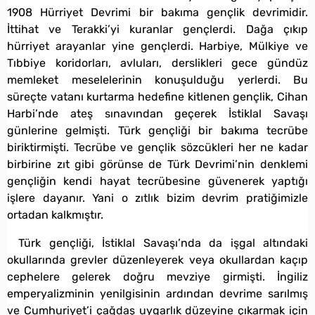
1908 Hürriyet Devrimi bir bakıma gençlik devrimidir.
İttihat ve Terakki’yi kuranlar gençlerdi. Dağa çıkıp
hürriyet arayanlar yine gençlerdi. Harbiye, Mülkiye ve
Tıbbiye koridorları, avluları, derslikleri gece gündüz
memleket meselelerinin konuşulduğu yerlerdi. Bu
süreçte vatanı kurtarma hedefine kitlenen gençlik, Cihan
Harbi’nde ateş sınavından geçerek İstiklal Savaşı
günlerine gelmişti. Türk gençliği bir bakıma tecrübe
biriktirmişti. Tecrübe ve gençlik sözcükleri her ne kadar
birbirine zıt gibi görünse de Türk Devrimi’nin denklemi
gençliğin kendi hayat tecrübesine güvenerek yaptığı
işlere dayanır. Yani o zıtlık bizim devrim pratiğimizle
ortadan kalkmıştır.
Türk gençliği, İstiklal Savaşı’nda da işgal altındaki
okullarında grevler düzenleyerek veya okullardan kaçıp
cephelere gelerek doğru mevziye girmişti. İngiliz
emperyalizminin yenilgisinin ardından devrime sarılmış
ve Cumhuriyet’i çağdaş uygarlık düzeyine çıkarmak için