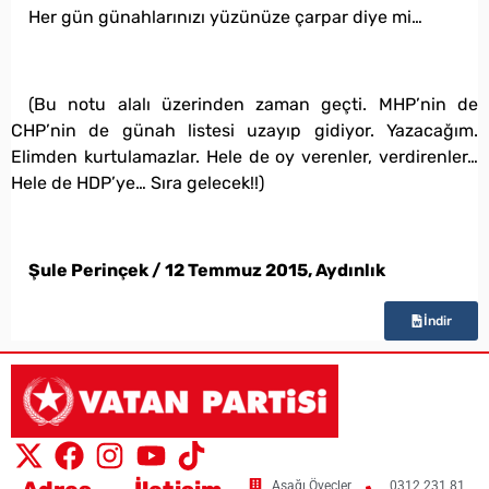
Her gün günahlarınızı yüzünüze çarpar diye mi…
(Bu notu alalı üzerinden zaman geçti. MHP’nin de
CHP’nin de günah listesi uzayıp gidiyor. Yazacağım.
Elimden kurtulamazlar. Hele de oy verenler, verdirenler…
Hele de HDP’ye… Sıra gelecek!!)
Şule Perinçek / 12 Temmuz 2015, Aydınlık
İndir
Aşağı Öveçler
0312 231 81