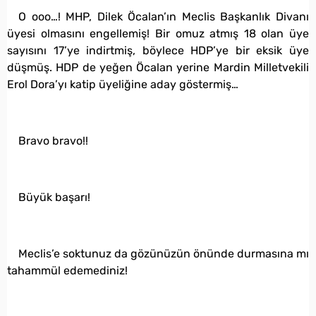
O ooo…! MHP, Dilek Öcalan’ın Meclis Başkanlık Divanı
üyesi olmasını engellemiş! Bir omuz atmış 18 olan üye
sayısını 17’ye indirtmiş, böylece HDP’ye bir eksik üye
düşmüş. HDP de yeğen Öcalan yerine Mardin Milletvekili
Erol Dora’yı katip üyeliğine aday göstermiş…
Bravo bravo!!
Büyük başarı!
Meclis’e soktunuz da gözünüzün önünde durmasına mı
tahammül edemediniz!