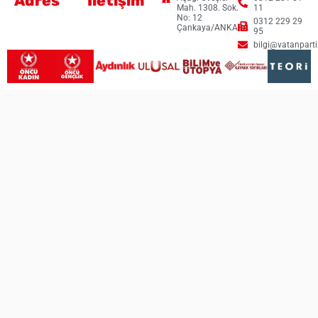
Adres
İletişim
Mah. 1308. Sok.
11
No: 12
0312 229 29
Çankaya/ANKARA
95
bilgi@vatanpartis