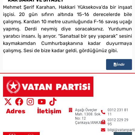
Mehmet Şerif Karahan, Hakkari Yüksekova’da bir inşaat
işçisi. 20 gün sıfırın altında 15-16 derecelerde bile
çalışmış. Kardan 10 metre uzunluğunda F-16 savaş uçağı
yapmış. Derdi neymiş diye soracaksınız. Yurdumun
yaratıcı insanı. İş arıyor. “Sanatsal bir şey yaparak” sesini
kaymakamdan Cumhurbaşkanına kadar duyurmaya
çalışmış. Sesi de bize kadar geldi, gördüğünüz gibi.
İndir
Adres
İletişim
Aşağı Öveçler
0312 231 81
Mah. 1308. Sok.
11
No: 12
0312 229 29
Çankaya/ANKARA
95
bilgi@vatanpartis