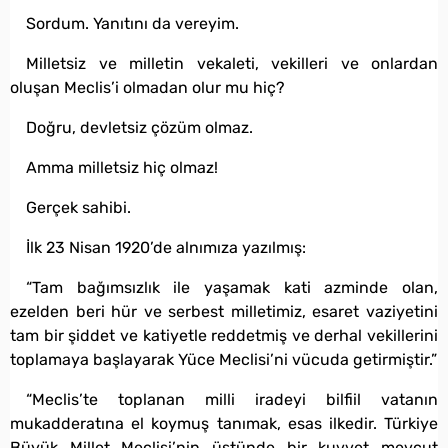
Sordum. Yanıtını da vereyim.
Milletsiz ve milletin vekaleti, vekilleri ve onlardan
oluşan Meclis’i olmadan olur mu hiç?
Doğru, devletsiz çözüm olmaz.
Amma milletsiz hiç olmaz!
Gerçek sahibi.
İlk 23 Nisan 1920’de alnımıza yazılmış:
“Tam bağımsızlık ile yaşamak kati azminde olan,
ezelden beri hür ve serbest milletimiz, esaret vaziyetini
tam bir şiddet ve katiyetle reddetmiş ve derhal vekillerini
toplamaya başlayarak Yüce Meclisi’ni vücuda getirmiştir.”
“Meclis’te toplanan milli iradeyi bilfiil vatanın
mukadderatına el koymuş tanımak, esas ilkedir. Türkiye
Büyük Millet Meclisi’nin üstünde bir kuvvet mevcut