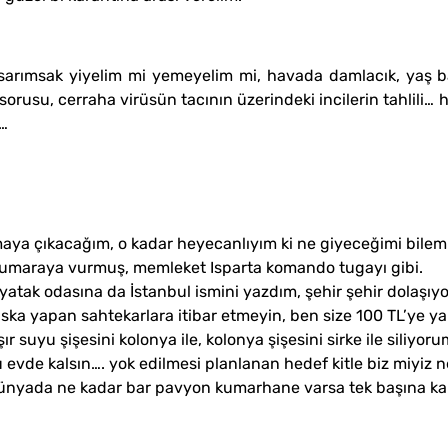
m, sarımsak yiyelim mi yemeyelim mi, havada damlacık, yaş
rusu, cerraha virüsün tacının üzerindeki incilerin tahlili… h
a…
aya çıkacağım, o kadar heyecanlıyım ki ne giyeceğimi bile
 numaraya vurmuş, memleket Isparta komando tugayı gibi.
yatak odasına da İstanbul ismini yazdım, şehir şehir dolaşı
ka yapan sahtekarlara itibar etmeyin, ben size 100 TL’ye ya
r suyu şişesini kolonya ile, kolonya şişesini sirke ile siliyoru
 evde kalsın…. yok edilmesi planlanan hedef kitle biz miyiz n
ünyada ne kadar bar pavyon kumarhane varsa tek başına kapa