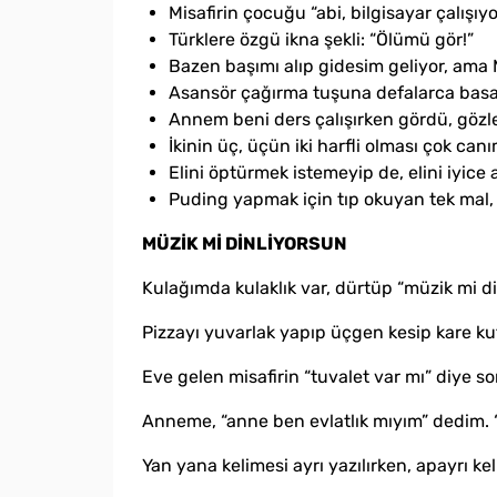
Misafirin çocuğu “abi, bilgisayar çalışı
Türklere özgü ikna şekli: “Ölümü gör!”
Bazen başımı alıp gidesim geliyor, ama
Asansör çağırma tuşuna defalarca basar
Annem beni ders çalışırken gördü, gözl
İkinin üç, üçün iki harfli olması çok canım
Elini öptürmek istemeyip de, elini iyice
Puding yapmak için tıp okuyan tek mal, 
MÜZİK Mİ DİNLİYORSUN
Kulağımda kulaklık var, dürtüp “müzik mi din
Pizzayı yuvarlak yapıp üçgen kesip kare kutu
Eve gelen misafirin “tuvalet var mı” diye 
Anneme, “anne ben evlatlık mıyım” dedim. “Ö
Yan yana kelimesi ayrı yazılırken, apayrı ke