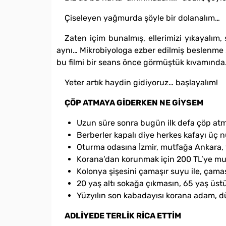
Çiseleyen yağmurda şöyle bir dolanalım…
Zaten içim bunalmış, ellerimizi yıkayalı
aynı… Mikrobiyologa ezber edilmiş beslenme so
bu filmi bir seans önce görmüştük kıvamınd
Yeter artık haydin gidiyoruz… başlayalım!
ÇÖP ATMAYA GİDERKEN NE GİYSEM
Uzun süre sonra bugün ilk defa çöp atm
Berberler kapalı diye herkes kafayı üç
Oturma odasına İzmir, mutfağa Ankara, 
Korana’dan korunmak için 200 TL’ye mus
Kolonya şişesini çamaşır suyu ile, çamaşı
20 yaş altı sokağa çıkmasın, 65 yaş üstü
Yüzyılın son kabadayısı korana adam, d
ADLİYEDE TERLİK RİCA ETTİM