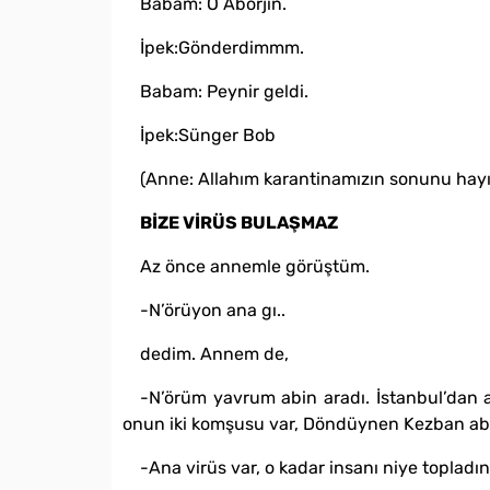
Babam: O Aborjin.
İpek:Gönderdimmm.
Babam: Peynir geldi.
İpek:Sünger Bob
(Anne: Allahım karantinamızın sonunu hayır
BİZE VİRÜS BULAŞMAZ
Az önce annemle görüştüm.
-N’örüyon ana gı..
dedim. Annem de,
-N’örüm yavrum abin aradı. İstanbul’dan a
onun iki komşusu var, Döndüynen Kezban abl
-Ana virüs var, o kadar insanı niye topladı