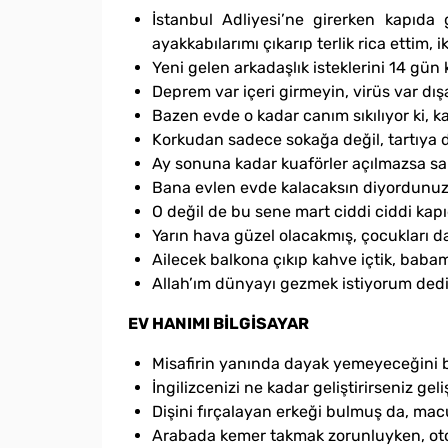
İstanbul Adliyesi’ne girerken kapıda
ayakkabılarımı çıkarıp terlik rica ettim, i
Yeni gelen arkadaşlık isteklerini 14 gü
Deprem var içeri girmeyin, virüs var dışa
Bazen evde o kadar canım sıkılıyor ki, 
Korkudan sadece sokağa değil, tartıya 
Ay sonuna kadar kuaförler açılmazsa sa
Bana evlen evde kalacaksın diyordunuz,
O değil de bu sene mart ciddi ciddi kapı
Yarın hava güzel olacakmış, çocukları d
Ailecek balkona çıkıp kahve içtik, babam
Allah’ım dünyayı gezmek istiyorum dediğ
EV HANIMI BİLGİSAYAR
Misafirin yanında dayak yemeyeceğini bil
İngilizcenizi ne kadar geliştirirseniz g
Dişini fırçalayan erkeği bulmuş da, mac
Arabada kemer takmak zorunluyken, otob