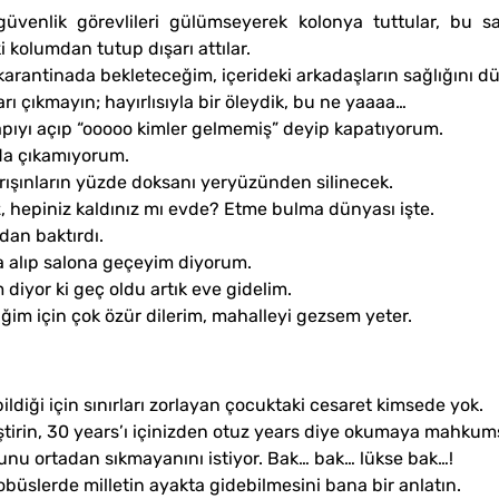
 güvenlik görevlileri gülümseyerek kolonya tuttular, bu 
ki kolumdan tutup dışarı attılar.
n karantinada bekleteceğim, içerideki arkadaşların sağlığını
rı çıkmayın; hayırlısıyla bir öleydik, bu ne yaaaa…
kapıyı açıp “ooooo kimler gelmemiş” deyip kapatıyorum.
da çıkamıyorum.
rışınların yüzde doksanı yeryüzünden silinecek.
 hepiniz kaldınız mı evde? Etme bulma dünyası işte.
dan baktırdı.
a alıp salona geçeyim diyorum.
 diyor ki geç oldu artık eve gidelim.
im için çok özür dilerim, mahalleyi gezsem yeter.
diği için sınırları zorlayan çocuktaki cesaret kimsede yok.
eliştirin, 30 years’ı içinizden otuz years diye okumaya mahku
unu ortadan sıkmayanını istiyor. Bak… bak… lükse bak…!
üslerde milletin ayakta gidebilmesini bana bir anlatın.