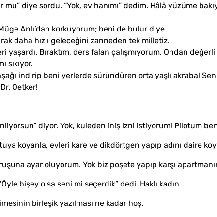
yor mu” diye sordu. “Yok, ev hanımı” dedim. Hâlâ yüzüme bakıy
 Müge Anlı’dan korkuyorum; beni de bulur diye…
ak daha hızlı geleceğini zanneden tek milletiz.
eri yaşardı. Bıraktım, ders falan çalışmıyorum. Ondan değer
ı sıkıyor.
 aşağı indirip beni yerlerde süründüren orta yaşlı akraba! Sen
Dr. Oetker!
liyorsun” diyor. Yok, kuleden iniş izni istiyorum! Pilotum ben
ya koyanla, evleri kare ve dikdörtgen yapıp adını daire koyan
soruşuna ayar oluyorum. Yok biz poşete yapıp karşı apartman
yle bişey olsa seni mi seçerdik” dedi. Haklı kadın.
limesinin birleşik yazılması ne kadar hoş.