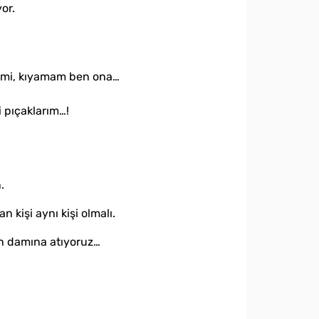
or.
li mi, kıyamam ben ona…
i pıçaklarım…!
.
 kişi aynı kişi olmalı.
ın damına atıyoruz…