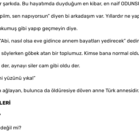
iyor şarkıda. Bu hayatımda duyduğum en kibar, en naif ODUNS
iim, sen napıyorsun” diyen bi arkadaşım var. Yıllardır ne yap
 okumuş gibi yapıp geçmeyin diye.
“Abi, nasıl olsa eve gidince annem bayatları yedirecek” dedim.
sını söylerken göbek atan bir toplumuz. Kimse bana normal 
 der, aynayı siler cam gibi oldu der.
ini yüzünü yıka!”
 ağlayan, bulunca da öldüresiye döven anne Türk annesidir
LERİ
?
 değil mi?