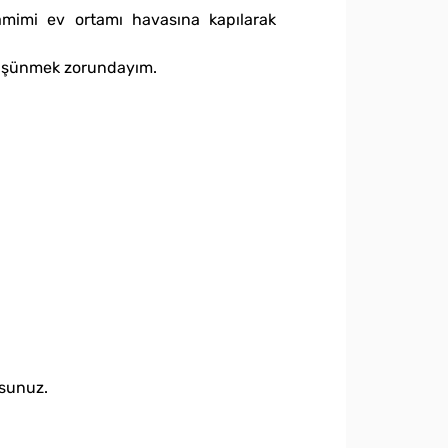
samimi ev ortamı havasına kapılarak
 düşünmek zorundayım.
msunuz.