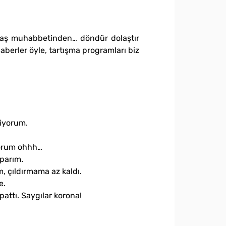
 baş muhabbetinden… döndür dolaştır
aberler öyle, tartışma programları biz
miyorum.
yorum ohhh…
parım.
m, çıldırmama az kaldı.
e.
ttı. Saygılar korona!