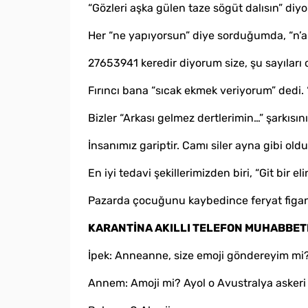
“Gözleri aşka gülen taze sögüt dalısın” d
Her “ne yapıyorsun” diye sorduğumda, “n’ap
27653941 keredir diyorum size, şu sayıları
Fırıncı bana “sıcak ekmek veriyorum” dedi. 
Bizler “Arkası gelmez dertlerimin…” şarkı
İnsanımız gariptir. Camı siler ayna gibi oldu
En iyi tedavi şekillerimizden biri, “Git bir el
Pazarda çocuğunu kaybedince feryat figan
KARANTİNA AKILLI TELEFON MUHABBET
İpek: Anneanne, size emoji göndereyim mi
Annem: Amoji mi? Ayol o Avustralya askeri