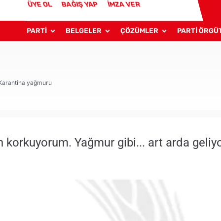
ÜYE OL
BAĞIŞ YAP
İMZA VER
PARTİ
BELGELER
ÇÖZÜMLER
PARTİ ÖRGÜ
 Karantina yağmuru
orkuyorum. Yağmur gibi... art arda geliyo