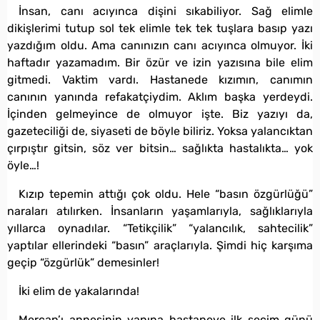
İnsan, canı acıyınca dişini sıkabiliyor. Sağ elimle
dikişlerimi tutup sol tek elimle tek tek tuşlara basıp yazı
yazdığım oldu. Ama canınızın canı acıyınca olmuyor. İki
haftadır yazamadım. Bir özür ve izin yazısına bile elim
gitmedi. Vaktim vardı. Hastanede kızımın, canımın
canının yanında refakatçiydim. Aklım başka yerdeydi.
İçinden gelmeyince de olmuyor işte. Biz yazıyı da,
gazeteciliği de, siyaseti de böyle biliriz. Yoksa yalancıktan
çırpıştır gitsin, söz ver bitsin… sağlıkta hastalıkta… yok
öyle…!
Kızıp tepemin attığı çok oldu. Hele “basın özgürlüğü”
naraları atılırken. İnsanların yaşamlarıyla, sağlıklarıyla
yıllarca oynadılar. “Tetikçilik” “yalancılık, sahtecilik”
yaptılar ellerindeki “basın” araçlarıyla. Şimdi hiç karşıma
geçip “özgürlük” demesinler!
İki elim de yakalarında!
Mercan’ı annesinin yanına hastaneye ilk seçim günü