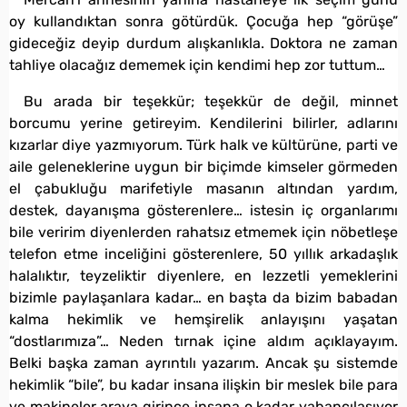
oy kullandıktan sonra götürdük. Çocuğa hep “görüşe”
gideceğiz deyip durdum alışkanlıkla. Doktora ne zaman
tahliye olacağız dememek için kendimi hep zor tuttum…
Bu arada bir teşekkür; teşekkür de değil, minnet
borcumu yerine getireyim. Kendilerini bilirler, adlarını
kızarlar diye yazmıyorum. Türk halk ve kültürüne, parti ve
aile geleneklerine uygun bir biçimde kimseler görmeden
el çabukluğu marifetiyle masanın altından yardım,
destek, dayanışma gösterenlere… istesin iç organlarımı
bile veririm diyenlerden rahatsız etmemek için nöbetleşe
telefon etme inceliğini gösterenlere, 50 yıllık arkadaşlık
halalıktır, teyzeliktir diyenlere, en lezzetli yemeklerini
bizimle paylaşanlara kadar… en başta da bizim babadan
kalma hekimlik ve hemşirelik anlayışını yaşatan
“dostlarımıza”… Neden tırnak içine aldım açıklayayım.
Belki başka zaman ayrıntılı yazarım. Ancak şu sistemde
hekimlik “bile”, bu kadar insana ilişkin bir meslek bile para
ve makineler araya girince insana o kadar yabancılaşıyor