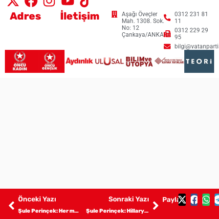
Adres
İletişim
Aşağı Öveçler
0312 231 81
Mah. 1308. Sok.
11
No: 12
0312 229 29
Çankaya/ANKARA
95
bilgi@vatanpartis
Önceki Yazı
Sonraki Yazı
Paylaş:
Şule Perinçek: Her mahalleye bir değil beş AFAD Mehmetçiği
Şule Perinçek: Hillary Clinton’un kırmızı ceketi ve Türkiye