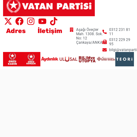
Adres
İletişim
Aşağı Öveçler
0312 231 81
Mah. 1308. Sok.
11
No: 12
0312 229 29
Çankaya/ANKARA
95
bilgi@vatanpartis