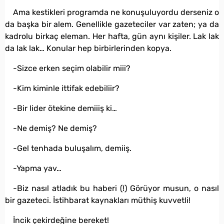
Ama kestikleri programda ne konuşuluyordu derseniz o
da başka bir alem. Genellikle gazeteciler var zaten; ya da
kadrolu birkaç eleman. Her hafta, gün aynı kişiler. Lak lak
da lak lak… Konular hep birbirlerinden kopya.
-Sizce erken seçim olabilir miii?
-Kim kiminle ittifak edebiliir?
-Bir lider ötekine demiiiş ki…
-Ne demiş? Ne demiş?
-Gel tenhada buluşalım, demiiş.
-Yapma yav…
-Biz nasıl atladık bu haberi (!) Görüyor musun, o nasıl
bir gazeteci. İstihbarat kaynakları müthiş kuvvetli!
İncik çekirdeğine bereket!