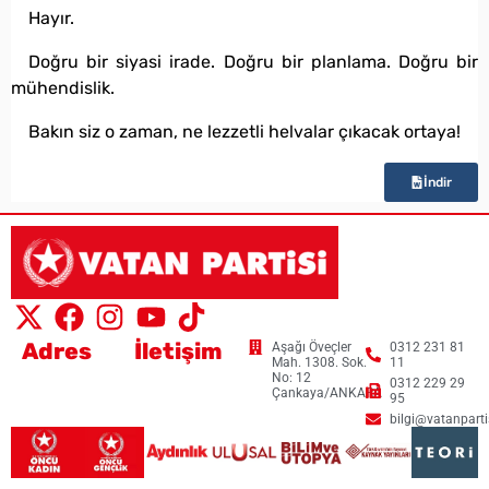
Hayır.
Doğru bir siyasi irade. Doğru bir planlama. Doğru bir
mühendislik.
Bakın siz o zaman, ne lezzetli helvalar çıkacak ortaya!
İndir
Adres
İletişim
Aşağı Öveçler
0312 231 81
Mah. 1308. Sok.
11
No: 12
0312 229 29
Çankaya/ANKARA
95
bilgi@vatanpartis