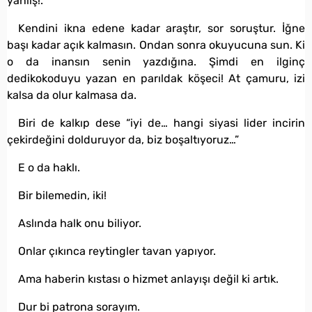
yanlış!.”
Kendini ikna edene kadar araştır, sor soruştur. İğne
başı kadar açık kalmasın. Ondan sonra okuyucuna sun. Ki
o da inansın senin yazdığına. Şimdi en ilginç
dedikokoduyu yazan en parıldak köşeci! At çamuru, izi
kalsa da olur kalmasa da.
Biri de kalkıp dese “iyi de… hangi siyasi lider incirin
çekirdeğini dolduruyor da, biz boşaltıyoruz…”
E o da haklı.
Bir bilemedin, iki!
Aslında halk onu biliyor.
Onlar çıkınca reytingler tavan yapıyor.
Ama haberin kıstası o hizmet anlayışı değil ki artık.
Dur bi patrona sorayım.