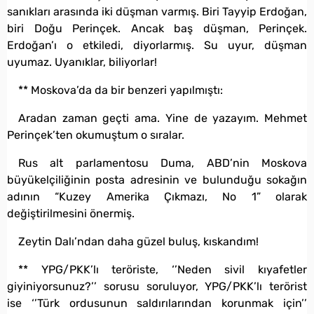
sanıkları arasında iki düşman varmış. Biri Tayyip Erdoğan,
biri Doğu Perinçek. Ancak baş düşman, Perinçek.
Erdoğan’ı o etkiledi, diyorlarmış. Su uyur, düşman
uyumaz. Uyanıklar, biliyorlar!
** Moskova’da da bir benzeri yapılmıştı:
Aradan zaman geçti ama. Yine de yazayım. Mehmet
Perinçek’ten okumuştum o sıralar.
Rus alt parlamentosu Duma, ABD’nin Moskova
büyükelçiliğinin posta adresinin ve bulunduğu sokağın
adının “Kuzey Amerika Çıkmazı, No 1” olarak
değiştirilmesini önermiş.
Zeytin Dalı’ndan daha güzel buluş, kıskandım!
** YPG/PKK’lı teröriste, ‘’Neden sivil kıyafetler
giyiniyorsunuz?’’ sorusu soruluyor, YPG/PKK’lı terörist
ise ‘’Türk ordusunun saldırılarından korunmak için’’