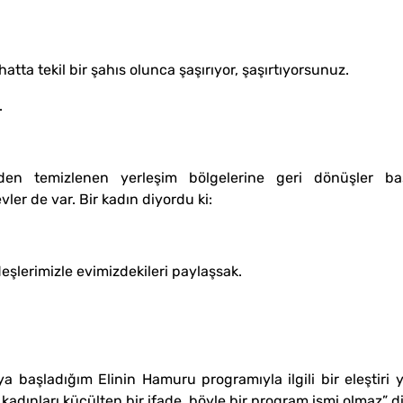
 hatta tekil bir şahıs olunca şaşırıyor, şaşırtıyorsunuz.
.
erden temizlenen yerleşim bölgelerine geri dönüşler baş
ler de var. Bir kadın diyordu ki:
eşlerimizle evimizdekileri paylaşsak.
 başladığım Elinin Hamuru programıyla ilgili bir eleştiri 
adınları küçülten bir ifade, böyle bir program ismi olmaz” d