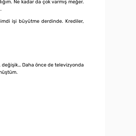
adığım. Ne kadar da çok varmış meğer.
.
Şimdi işi büyütme derdinde. Krediler,
il, değişik… Daha önce de televizyonda
rmüştüm.