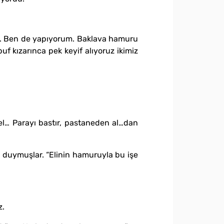
il. Ben de yapıyorum. Baklava hamuru
f kızarınca pek keyif alıyoruz ikimiz
zel… Parayı bastır, pastaneden al…dan
k duymuşlar. “Elinin hamuruyla bu işe
z.