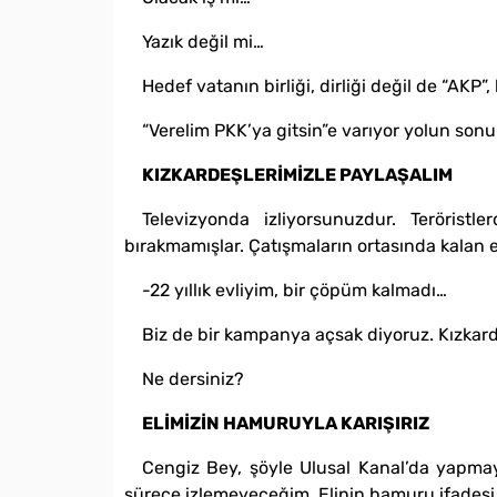
Yazık değil mi…
Hedef vatanın birliği, dirliği değil de “AKP”,
“Verelim PKK’ya gitsin”e varıyor yolun sonu
KIZKARDEŞLERİMİZLE PAYLAŞALIM
Televizyonda izliyorsunuzdur. Teröristl
bırakmamışlar. Çatışmaların ortasında kalan ev
-22 yıllık evliyim, bir çöpüm kalmadı…
Biz de bir kampanya açsak diyoruz. Kızkard
Ne dersiniz?
ELİMİZİN HAMURUYLA KARIŞIRIZ
Cengiz Bey, şöyle Ulusal Kanal’da yapmaya
sürece izlemeyeceğim. Elinin hamuru ifadesi k