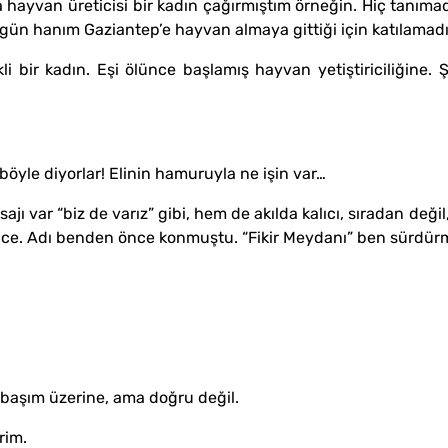
a hayvan üreticisi bir kadın çağırmıştım örneğin. Hiç tanım
lgün hanım Gaziantep’e hayvan almaya gittiği için katılamadı
li bir kadın. Eşi ölünce başlamış hayvan yetiştiriciliğine. 
yle diyorlar! Elinin hamuruyla ne işin var…
ajı var “biz de varız” gibi, hem de akılda kalıcı, sıradan değ
 önce. Adı benden önce konmuştu. “Fikir Meydanı” ben sürdü
 başım üzerine, ama doğru değil.
rim.