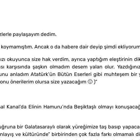
sizlerle paylaşayım dedim.
şta koymamıştım. Ancak o da habere dair deyip şimdi ekliyorum
zı okuyunca size hak verdim, ayrıca yaptığım eleştirinin di
sı karşısında şaşkın olmadım desem yalan olur. Yazdığınız
 şunu anladım Atatürk’ün Bütün Eserleri gibi muhteşem bir 
(Konu önerilerim olursa size yazacağım 🙂 )”
l Kanal’da Elinin Hamuru’nda Beşiktaşlı olmayı konuşacağız.
 uğruna bir Galatasaraylı olarak yüreğimize taş basıp yapac
anlayış ve kültüründe” birbirinden çok fazla farkı olmamalı