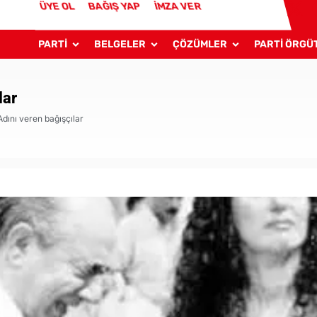
ÜYE OL
BAĞIŞ YAP
İMZA VER
PARTİ
BELGELER
ÇÖZÜMLER
PARTİ ÖRGÜ
lar
Adını veren bağışçılar