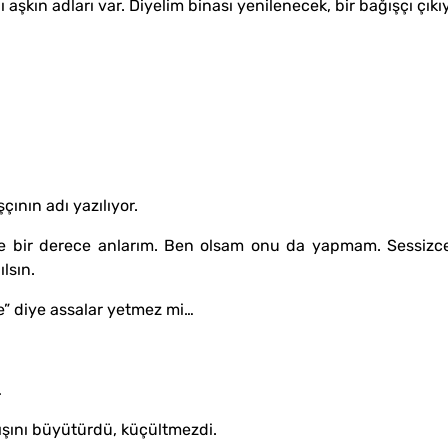
lı aşkın adları var. Diyelim binası yenilenecek, bir bağışçı çıkıy
çının adı yazılıyor.
 yine bir derece anlarım. Ben olsam onu da yapmam. Sessizce
lsın.
le” diye assalar yetmez mi…
.
…
ışını büyütürdü, küçültmezdi.