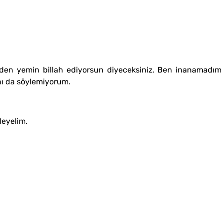
eden yemin billah ediyorsun diyeceksiniz. Ben inanamadım
ını da söylemiyorum.
leyelim.