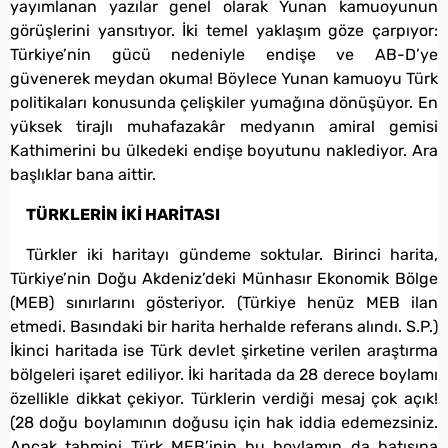
yayımlanan yazılar genel olarak Yunan kamuoyunun
görüşlerini yansıtıyor. İki temel yaklaşım göze çarpıyor:
Türkiye’nin gücü nedeniyle endişe ve AB-D’ye
güvenerek meydan okuma! Böylece Yunan kamuoyu Türk
politikaları konusunda çelişkiler yumağına dönüşüyor. En
yüksek tirajlı muhafazakâr medyanın amiral gemisi
Kathimerini bu ülkedeki endişe boyutunu naklediyor. Ara
başlıklar bana aittir.
TÜRKLERİN İKİ HARİTASI
Türkler iki haritayı gündeme soktular. Birinci harita,
Türkiye’nin Doğu Akdeniz’deki Münhasır Ekonomik Bölge
(MEB) sınırlarını gösteriyor. (Türkiye henüz MEB ilan
etmedi. Basındaki bir harita herhalde referans alındı. S.P.)
İkinci haritada ise Türk devlet şirketine verilen araştırma
bölgeleri işaret ediliyor. İki haritada da 28 derece boylamı
özellikle dikkat çekiyor. Türklerin verdiği mesaj çok açık!
(28 doğu boylamının doğusu için hak iddia edemezsiniz.
Ancak tahmini Türk MEB’inin bu boylamın da batısına