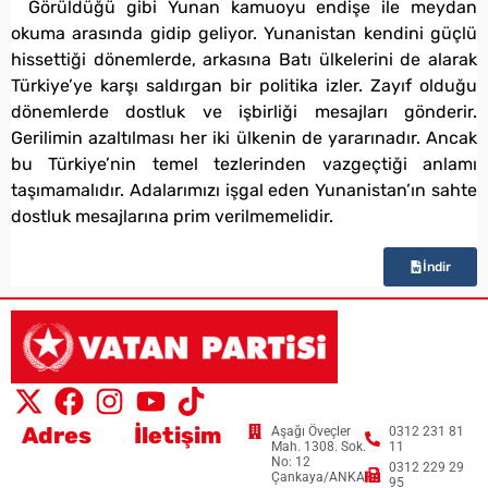
Görüldüğü gibi Yunan kamuoyu endişe ile meydan
okuma arasında gidip geliyor. Yunanistan kendini güçlü
hissettiği dönemlerde, arkasına Batı ülkelerini de alarak
Türkiye’ye karşı saldırgan bir politika izler. Zayıf olduğu
dönemlerde dostluk ve işbirliği mesajları gönderir.
Gerilimin azaltılması her iki ülkenin de yararınadır. Ancak
bu Türkiye’nin temel tezlerinden vazgeçtiği anlamı
taşımamalıdır. Adalarımızı işgal eden Yunanistan’ın sahte
dostluk mesajlarına prim verilmemelidir.
İndir
Adres
İletişim
Aşağı Öveçler
0312 231 81
Mah. 1308. Sok.
11
No: 12
0312 229 29
Çankaya/ANKARA
95