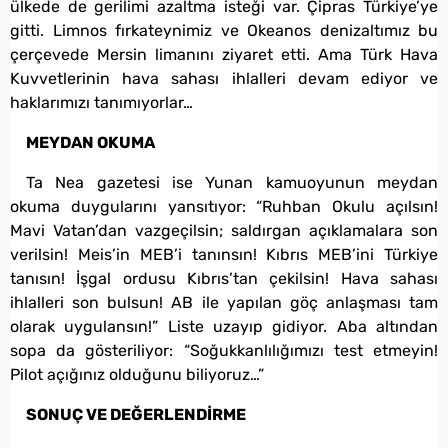
ülkede de gerilimi azaltma isteği var. Çipras Türkiye’ye
gitti. Limnos fırkateynimiz ve Okeanos denizaltımız bu
çerçevede Mersin limanını ziyaret etti. Ama Türk Hava
Kuvvetlerinin hava sahası ihlalleri devam ediyor ve
haklarımızı tanımıyorlar…
MEYDAN OKUMA
Ta Nea gazetesi ise Yunan kamuoyunun meydan
okuma duygularını yansıtıyor: “Ruhban Okulu açılsın!
Mavi Vatan’dan vazgeçilsin; saldırgan açıklamalara son
verilsin! Meis’in MEB’i tanınsın! Kıbrıs MEB’ini Türkiye
tanısın! İşgal ordusu Kıbrıs’tan çekilsin! Hava sahası
ihlalleri son bulsun! AB ile yapılan göç anlaşması tam
olarak uygulansın!” Liste uzayıp gidiyor. Aba altından
sopa da gösteriliyor: “Soğukkanlılığımızı test etmeyin!
Pilot açığınız olduğunu biliyoruz…”
SONUÇ VE DEĞERLENDİRME