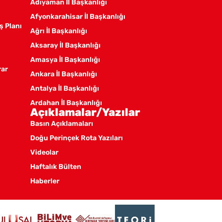
Adıyaman İl Başkanlığı
Afyonkarahisar İl Başkanlığı
ş Planı
Ağrı İl Başkanlığı
Aksaray İl Başkanlığı
Amasya İl Başkanlığı
rar
Ankara İl Başkanlığı
Antalya İl Başkanlığı
Ardahan İl Başkanlığı
Açıklamalar/Yazılar
Artvin İl Başkanlığı
Basın Açıklamaları
Aydın İl Başkanlığı
Doğu Perinçek Rota Yazıları
Balıkesir İl Örgütü
Videolar
Batman İl Başkanlığı
Haftalık Bülten
Bayburt İl Başkanlığı
Haberler
Bilecik İl Başkanlığı
Bingöl İl Başkanlığı
Bitlis İl Başkanlığı