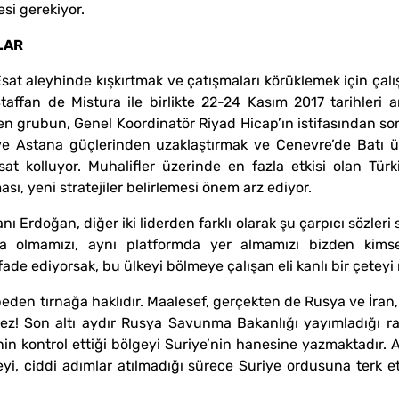
si gerekiyor.
LAR
sat aleyhinde kışkırtmak ve çatışmaları körüklemek için çalı
affan de Mistura ile birlikte 22-24 Kasım 2017 tarihleri a
n grubun, Genel Koordinatör Riyad Hicap’ın istifasından sonr
ve Astana güçlerinden uzaklaştırmak ve Cenevre’de Batı ülk
t kolluyor. Muhalifler üzerinde en fazla etkisi olan Tür
ı, yeni stratejiler belirlemesi önem arz ediyor.
Erdoğan, diğer iki liderden farklı olarak şu çarpıcı sözleri sa
da olmamızı, aynı platformda yer almamızı bizden kimse
ifade ediyorsak, bu ülkeyi bölmeye çalışan eli kanlı bir çetey
en tırnağa haklıdır. Maalesef, gerçekten de Rusya ve İran, 
! Son altı aydır Rusya Savunma Bakanlığı yayımladığı rap
nin kontrol ettiği bölgeyi Suriye’nin hanesine yazmaktadır.
geyi, ciddi adımlar atılmadığı sürece Suriye ordusuna terk