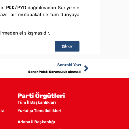
dır. PKK/PYD dağıtılmadan Suriye’nin
yazılı bir mutabakat ile tüm dünyaya
irmeden el sıkışmasıdır.
İndir
Sonraki Yazı
Soner Polat: Sorumluluk alınmalı!
Parti Örgütleri
Tüm İl Başkanlıkları
miz
Yurtdışı Temsilcilikleri
Adana İl Başkanlığı