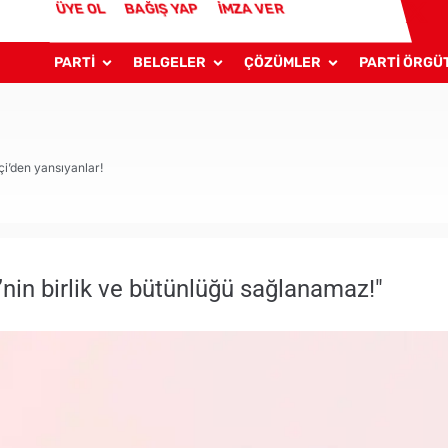
ÜYE OL
BAĞIŞ YAP
İMZA VER
PARTİ
BELGELER
ÇÖZÜMLER
PARTİ ÖRGÜ
çi’den yansıyanlar!
nin birlik ve bütünlüğü sağlanamaz!"