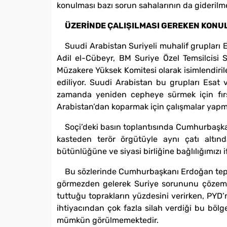
konulması bazı sorun sahalarının da giderilme
ÜZERİNDE ÇALIŞILMASI GEREKEN KONU
Suudi Arabistan Suriyeli muhalif grupları E
Adil el-Cübeyr, BM Suriye Özel Temsilcisi St
Müzakere Yüksek Komitesi olarak isimlendirile
ediliyor. Suudi Arabistan bu grupları Esat 
zamanda yeniden cepheye sürmek için fırsa
Arabistan’dan koparmak için çalışmalar yapmas
Soçi’deki basın toplantısında Cumhurbaşkanı 
kasteden terör örgütüyle aynı çatı altın
bütünlüğüne ve siyasi birliğine bağlılığımızı 
Bu sözlerinde Cumhurbaşkanı Erdoğan teped
görmezden gelerek Suriye sorununu çözemez
tuttuğu toprakların yüzdesini verirken, PYD’
ihtiyacından çok fazla silah verdiği bu böl
mümkün görülmemektedir.