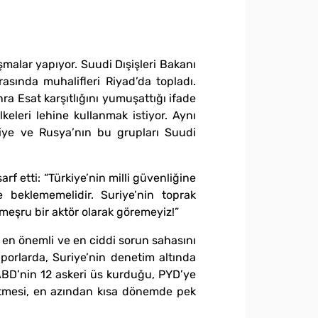
şmalar yapıyor. Suudi Dışişleri Bakanı
rasında muhalifleri Riyad’da topladı.
a Esat karşıtlığını yumuşattığı ifade
eleri lehine kullanmak istiyor. Aynı
kiye ve Rusya’nın bu grupları Suudi
rf etti: “Türkiye’nin milli güvenliğine
 beklememelidir. Suriye’nin toprak
i meşru bir aktör olarak göremeyiz!”
en önemli ve en ciddi sorun sahasını
orlarda, Suriye’nin denetim altında
 ABD’nin 12 askeri üs kurduğu, PYD’ye
 etmesi, en azından kısa dönemde pek