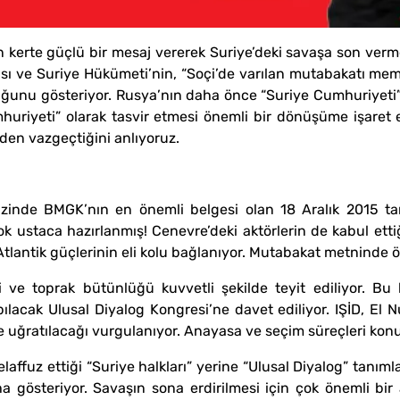
 kerte güçlü bir mesaj vererek Suriye’deki savaşa son verme
sı ve Suriye Hükümeti’nin, “Soçi’de varılan mutabakatı memn
uğunu gösteriyor. Rusya’nın daha önce “Suriye Cumhuriyeti” 
uriyeti” olarak tasvir etmesi önemli bir dönüşüme işaret e
den vazgeçtiğini anlıyoruz.
inde BMGK’nın en önemli belgesi olan 18 Aralık 2015 tarih
ok ustaca hazırlanmış! Cenevre’deki aktörlerin de kabul ettiğ
e Atlantik güçlerinin eli kolu bağlanıyor. Mutabakat metninde ö
iği ve toprak bütünlüğü kuvvetli şekilde teyit ediliyor. 
ılacak Ulusal Diyalog Kongresi’ne davet ediliyor. IŞİD, El
ye uğratılacağı vurgulanıyor. Anayasa ve seçim süreçleri konu
affuz ettiği “Suriye halkları” yerine “Ulusal Diyalog” tanım
ha gösteriyor. Savaşın sona erdirilmesi için çok önemli bi