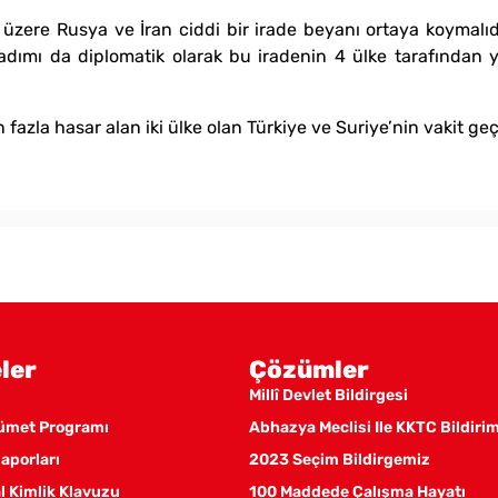
üzere Rusya ve İran ciddi bir irade beyanı ortaya koymalı
adımı da diplomatik olarak bu iradenin 4 ülke tarafından 
fazla hasar alan iki ülke olan Türkiye ve Suriye’nin vakit geç
ler
Çözümler
Millî Devlet Bildirgesi
kümet Programı
Abhazya Meclisi Ile KKTC Bildiri
aporları
2023 Seçim Bildirgemiz
 Kimlik Klavuzu
100 Maddede Çalışma Hayatı