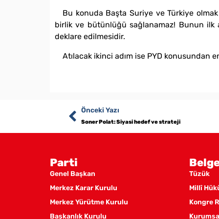
Bu konuda Başta Suriye ve Türkiye olmak 
birlik ve bütünlüğü sağlanamaz! Bunun ilk 
deklare edilmesidir.
Atılacak ikinci adım ise PYD konusundan en 
Önceki Yazı
Soner Polat: Siyasi hedef ve strateji
Parti
Belge
Genel Başkan
Tüzük
Merkez Karar Kurulu
Millî Hü
Merkez Yürütme Kurulu
Kongre R
Başkanlık Kurulu
Kurumsal