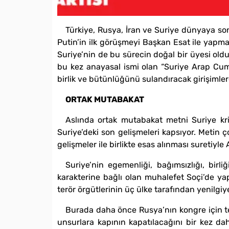
Türkiye, Rusya, İran ve Suriye dünyaya son
Putin’in ilk görüşmeyi Başkan Esat ile yapma
Suriye’nin de bu sürecin doğal bir üyesi old
bu kez anayasal ismi olan “Suriye Arap Cumh
birlik ve bütünlüğünü sulandıracak girişimler
ORTAK MUTABAKAT
Aslında ortak mutabakat metni Suriye kriz
Suriye’deki son gelişmeleri kapsıyor. Metin ç
gelişmeler ile birlikte esas alınması suretiyl
Suriye’nin egemenliği, bağımsızlığı, birl
karakterine bağlı olan muhalefet Soçi’de yap
terör örgütlerinin üç ülke tarafından yenilgi
Burada daha önce Rusya’nın kongre için tel
unsurlara kapının kapatılacağını bir kez da