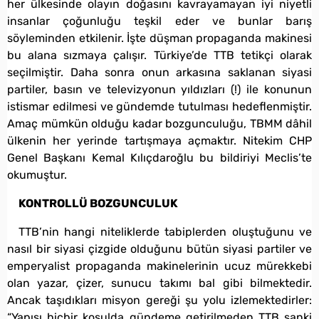
her ülkesinde olayın doğasını kavrayamayan iyi niyetli
insanlar çoğunluğu teşkil eder ve bunlar barış
söyleminden etkilenir. İşte düşman propaganda makinesi
bu alana sızmaya çalışır. Türkiye’de TTB tetikçi olarak
seçilmiştir. Daha sonra onun arkasına saklanan siyasi
partiler, basın ve televizyonun yıldızları (!) ile konunun
istismar edilmesi ve gündemde tutulması hedeflenmiştir.
Amaç mümkün olduğu kadar bozgunculuğu, TBMM dâhil
ülkenin her yerinde tartışmaya açmaktır. Nitekim CHP
Genel Başkanı Kemal Kılıçdaroğlu bu bildiriyi Meclis’te
okumuştur.
KONTROLLÜ BOZGUNCULUK
TTB’nin hangi niteliklerde tabiplerden oluştuğunu ve
nasıl bir siyasi çizgide olduğunu bütün siyasi partiler ve
emperyalist propaganda makinelerinin ucuz mürekkebi
olan yazar, çizer, sunucu takımı bal gibi bilmektedir.
Ancak taşıdıkları misyon gereği şu yolu izlemektedirler:
“Yapısı hiçbir koşulda gündeme getirilmeden TTB sanki