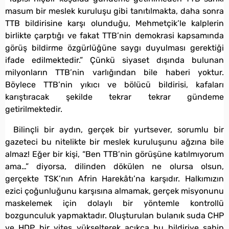
masum bir meslek kuruluşu gibi tanıtılmakta, daha sonra
TTB bildirisine karşı olunduğu, Mehmetçik’le kalplerin
birlikte çarptığı ve fakat TTB’nin demokrasi kapsamında
görüş bildirme özgürlüğüne saygı duyulması gerektiği
ifade edilmektedir.” Çünkü siyaset dışında bulunan
milyonların TTB’nin varlığından bile haberi yoktur.
Böylece TTB’nin yıkıcı ve bölücü bildirisi, kafaları
karıştıracak şekilde tekrar tekrar gündeme
getirilmektedir.
Bilinçli bir aydın, gerçek bir yurtsever, sorumlu bir
gazeteci bu nitelikte bir meslek kuruluşunu ağzına bile
almaz! Eğer bir kişi, “Ben TTB’nin görüşüne katılmıyorum
ama…” diyorsa, dilinden dökülen ne olursa olsun,
gerçekte TSK’nın Afrin Harekâtı’na karşıdır. Halkımızın
ezici çoğunluğunu karşısına almamak, gerçek misyonunu
maskelemek için dolaylı bir yöntemle kontrollü
bozgunculuk yapmaktadır. Oluşturulan bulanık suda CHP
ve HDP bir vites yükselterek açıkça bu bildiriye sahip