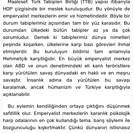
Maalesef, Türk Tabipleri Birliği (TTB) yapısı itibarıyla
HDP çizgisinde bir meslek kuruluşudur. Bu yönüyle de
emperyalist merkezlerin emir ve hizmetindedir. Böyle bir
durum tabiplerimiz açısından tam bir yüz karasıdır. Bu
durumdan ülkedeki bütün tabipler az ya da çok
sorumludur. Demek ki tabiplerimiz dünya nimetleri
peşinde koşarken, ülkelerine karşı bazı görevleri ihmal
etmişlerdir. Bu kuruluşun bildirisi tam anlamıyla
Mehmetçik karşıtlığıdır. En büyük emperyalist merkez
olan ABD ve onun denetimindeki eli kanlı teröristlere
karşı yürütülen savaş dünyadaki en haklı ve en meşru
savaştır. İnsanlık adına da yürütülen bu savaşı
karalamak, ancak hümanizm ve Türkiye karşıtlığıyla
açıklanabilir.
Bu eylemin kendiliğinden ortaya çıktığını düşünmek
safdillik olur. Emperyalist merkezlerin karanlık psikolojik
harp odalarının en çok kullandığı tema, barış söylemi ile
bozgunculuğu kışkırtmaktır. Çünkü dünyanın istisnasız