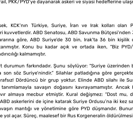
ail, PKK/PYD’ye dayanarak askeri ve siyasi hedeflerine ulaş
sek, KCK’nın Türkiye, Suriye, İran ve Irak kolları o
eri kuvvetlerdir. ABD Senatosu, ABD Savunma Bütçesi’nden
ararına göre, ABD Suriye’de 30 bin, Irak’ta 36 bin kişili
azanmıştır. Konu bu kadar açık ve ortada iken, “Biz PYD
ırıcılığı kalmamıştır.
at durumun farkındadır. Şunu söylüyor: “Suriye üzerinden 
ma son söz Suriye’nindir.” Silahlar patladığına göre gerçek
fsız! Dördüncü bir grup yoktur. Elinde ABD silahı ile Sur
it tanımlamayla savaşın doğasını kavrayamamıştır. Ancak b
tavır almaya mecbur etmiştir. Kural değişmez: “Dost mu, 
BD askerlerini de içine katarak Suriye Ordusu’na iki kez sal
 savaşın mantığı ve yönetimine göre PYD düşmandır. Bunu
yol açar. Süreç, maalesef bir Rus Korgeneralin öldürülmesi 