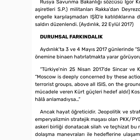
Rusya Savunma Bakanlığı sözcüsü Igor Kona
aşiretleri S.P.) militanları Rakka’dan Deyre
engelle karşılaşmadan IŞİD’e katıldıkların
saldırı düzenlendi. (Aydınlık, 22 Eylül 2017)
DURUMSAL FARKINDALIK
Aydınlık’ta 3 ve 4 Mayıs 2017 günlerinde “
önemine binaen hatırlatmakta yarar görüyor
“Türkiye’nin 25 Nisan 2017’de Sincar ve 
“Moscow is deeply concerned by these action
terrorist groups, above all ISIS, on the grou
mücadele veren Kürt güçleri hedef aldı!) Kos
hâlâ anlamadıysa…”
Ancak hayat öğreticidir. Jeopolitik ve stra
emperyalizmin stratejik maşası olan PKK/PYD’d
askeri birliği donatacak silah ve teçhizat b
dolaşma manevraları ile hedeflerine ulaşa