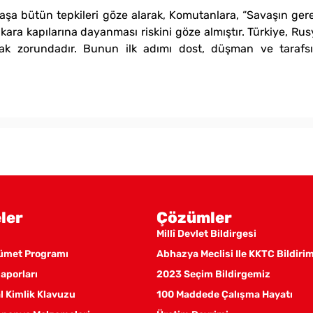
a bütün tepkileri göze alarak, Komutanlara, “Savaşın gereğ
ra kapılarına dayanması riskini göze almıştır. Türkiye, Rusy
mak zorundadır. Bunun ilk adımı dost, düşman ve tarafsı
ler
Çözümler
Millî Devlet Bildirgesi
kümet Programı
Abhazya Meclisi Ile KKTC Bildiri
aporları
2023 Seçim Bildirgemiz
 Kimlik Klavuzu
100 Maddede Çalışma Hayatı