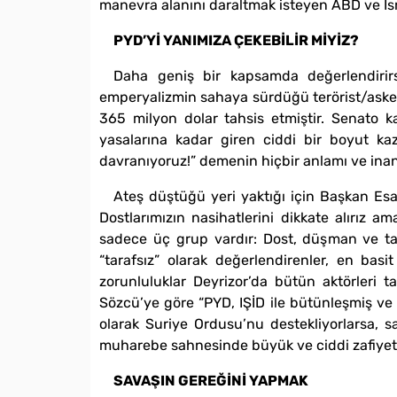
manevra alanını daraltmak isteyen ABD ve İsr
PYD’Yİ YANIMIZA ÇEKEBİLİR MİYİZ?
Daha geniş bir kapsamda değerlendirir
emperyalizmin sahaya sürdüğü terörist/ask
365 milyon dolar tahsis etmiştir. Senato k
yasalarına kadar giren ciddi bir boyut k
davranıyoruz!” demenin hiçbir anlamı ve inand
Ateş düştüğü yeri yaktığı için Başkan Es
Dostlarımızın nasihatlerini dikkate alırız a
sadece üç grup vardır: Dost, düşman ve tara
“tarafsız” olarak değerlendirenler, en bas
zorunluluklar Deyrizor’da bütün aktörleri 
Sözcü’ye göre “PYD, IŞİD ile bütünleşmiş ve A
olarak Suriye Ordusu’nu destekliyorlarsa,
muharebe sahnesinde büyük ve ciddi zafiyete 
SAVAŞIN GEREĞİNİ YAPMAK