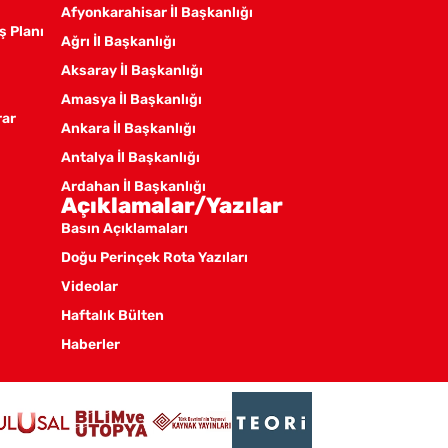
Afyonkarahisar İl Başkanlığı
ş Planı
Ağrı İl Başkanlığı
Aksaray İl Başkanlığı
Amasya İl Başkanlığı
rar
Ankara İl Başkanlığı
Antalya İl Başkanlığı
Ardahan İl Başkanlığı
Açıklamalar/Yazılar
Artvin İl Başkanlığı
Basın Açıklamaları
Aydın İl Başkanlığı
Doğu Perinçek Rota Yazıları
Balıkesir İl Örgütü
Videolar
Batman İl Başkanlığı
Haftalık Bülten
Bayburt İl Başkanlığı
Haberler
Bilecik İl Başkanlığı
Bingöl İl Başkanlığı
Bitlis İl Başkanlığı
Bolu İl Başkanlığı