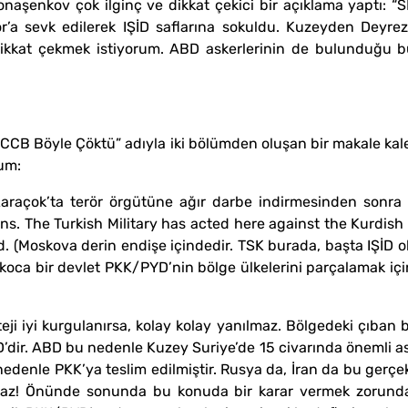
şenkov çok ilginç ve dikkat çekici bir açıklama yaptı: “SD
zor’a sevk edilerek IŞİD saflarına sokuldu. Kuzeyden Deyre
a dikkat çekmek istiyorum. ABD askerlerinin de bulunduğu 
SCCB Böyle Çöktü” adıyla iki bölümden oluşan bir makale kale
um:
Karaçok’ta terör örgütüne ağır darbe indirmesinden sonra 
s. The Turkish Military has acted here against the Kurdish
nd. (Moskova derin endişe içindedir. TSK burada, başta IŞİD ol
koca bir devlet PKK/PYD’nin bölge ülkelerini parçalamak iç
teji iyi kurgulanırsa, kolay kolay yanılmaz. Bölgedeki çıban b
ir. ABD bu nedenle Kuzey Suriye’de 15 civarında önemli askeri
u nedenle PKK’ya teslim edilmiştir. Rusya da, İran da bu ger
maz! Önünde sonunda bu konuda bir karar vermek zorunda 