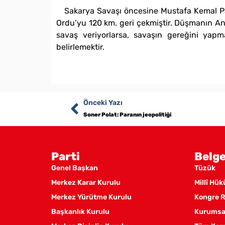
Sakarya Savaşı öncesine Mustafa Kemal Paş
Ordu’yu 120 km. geri çekmiştir. Düşmanın Anka
savaş veriyorlarsa, savaşın gereğini yap
belirlemektir.
Önceki Yazı
Soner Polat: Paranın jeopolitiği
Parti
Belge
Genel Başkan
Tüzük
Merkez Karar Kurulu
Millî Hü
Merkez Yürütme Kurulu
Kongre R
Başkanlık Kurulu
Kurumsal