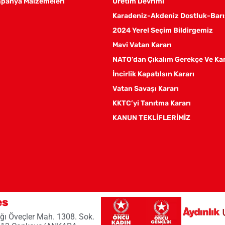
panya Malzemeleri
Üretim Devrimi
Karadeniz-Akdeniz Dostluk-Barı
2024 Yerel Seçim Bildirgemiz
Mavi Vatan Kararı
NATO’dan Çıkalım Gerekçe Ve Ka
İncirlik Kapatılsın Kararı
Vatan Savaşı Kararı
KKTC’yi Tanıtma Kararı
KANUN TEKLİFLERİMİZ
es
ğı Öveçler Mah. 1308. Sok.