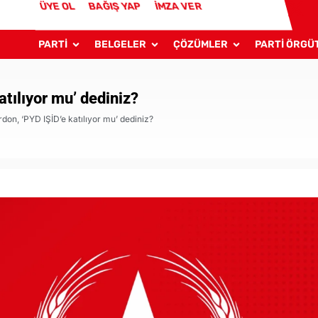
ÜYE OL
BAĞIŞ YAP
İMZA VER
PARTİ
BELGELER
ÇÖZÜMLER
PARTİ ÖRGÜ
atılıyor mu’ dediniz?
don, ‘PYD IŞİD’e katılıyor mu’ dediniz?