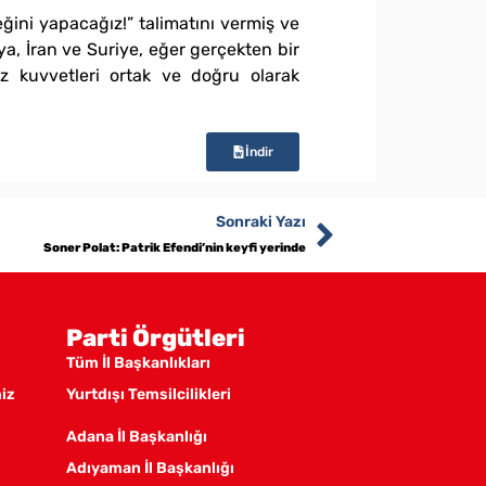
ini yapacağız!” talimatını vermiş ve
a, İran ve Suriye, eğer gerçekten bir
z kuvvetleri ortak ve doğru olarak
İndir
Sonraki Yazı
Soner Polat: Patrik Efendi’nin keyfi yerinde
Parti Örgütleri
Tüm İl Başkanlıkları
miz
Yurtdışı Temsilcilikleri
Adana İl Başkanlığı
Adıyaman İl Başkanlığı