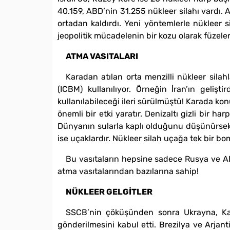
40.159, ABD’nin 31.255 nükleer silahı vardı.
ortadan kaldırdı. Yeni yöntemlerle nükleer s
jeopolitik mücadelenin bir kozu olarak füzele
ATMA VASITALARI
Karadan atılan orta menzilli nükleer silahla
(ICBM) kullanılıyor. Örneğin İran’ın geliş
kullanılabileceği ileri sürülmüştü! Karada ko
önemli bir etki yaratır. Denizaltı gizli bir ha
Dünyanın sularla kaplı olduğunu düşünürsek, 
ise uçaklardır. Nükleer silah uçağa tek bir bom
Bu vasıtaların hepsine sadece Rusya ve AB
atma vasıtalarından bazılarına sahip!
NÜKLEER GELGİTLER
SSCB’nin çöküşünden sonra Ukrayna, Kaz
gönderilmesini kabul etti. Brezilya ve Arjantin