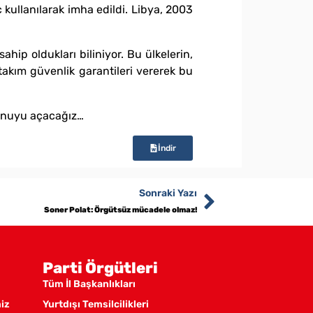
ç kullanılarak imha edildi. Libya, 2003
ip oldukları biliniyor. Bu ülkelerin,
 takım güvenlik garantileri vererek bu
 konuyu açacağız…
İndir
Sonraki Yazı
Soner Polat: Örgütsüz mücadele olmaz!
Parti Örgütleri
Tüm İl Başkanlıkları
miz
Yurtdışı Temsilcilikleri