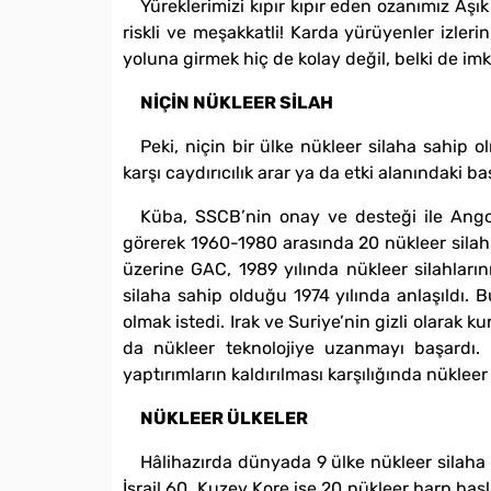
Yüreklerimizi kıpır kıpır eden ozanımız Âşı
riskli ve meşakkatli! Karda yürüyenler izleri
yoluna girmek hiç de kolay değil, belki de imk
NİÇİN NÜKLEER SİLAH
Peki, niçin bir ülke nükleer silaha sahip 
karşı caydırıcılık arar ya da etki alanındaki b
Küba, SSCB’nin onay ve desteği ile Angol
görerek 1960-1980 arasında 20 nükleer silah
üzerine GAC, 1989 yılında nükleer silahların
silaha sahip olduğu 1974 yılında anlaşıldı. 
olmak istedi. Irak ve Suriye’nin gizli olarak k
da nükleer teknolojiye uzanmayı başardı.
yaptırımların kaldırılması karşılığında nükle
NÜKLEER ÜLKELER
Hâlihazırda dünyada 9 ülke nükleer silaha 
İsrail 60, Kuzey Kore ise 20 nükleer harp baş