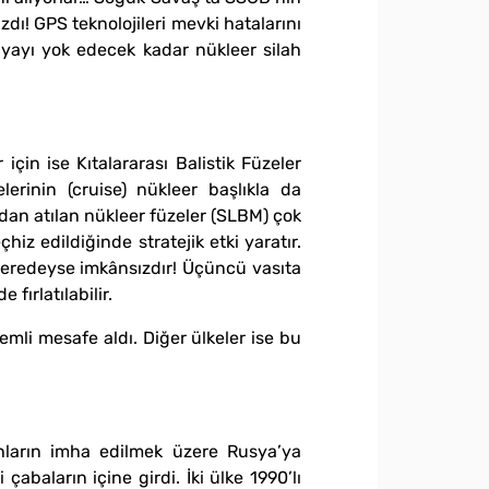
ı! GPS teknolojileri mevki hatalarını
ünyayı yok edecek kadar nükleer silah
 için ise Kıtalararası Balistik Füzeler
erinin (cruise) nükleer başlıkla da
ndan atılan nükleer füzeler (SLBM) çok
çhiz edildiğinde stratejik etki yaratır.
 neredeyse imkânsızdır! Üçüncü vasıta
fırlatılabilir.
mli mesafe aldı. Diğer ülkeler ise bu
hların imha edilmek üzere Rusya’ya
çabaların içine girdi. İki ülke 1990’lı