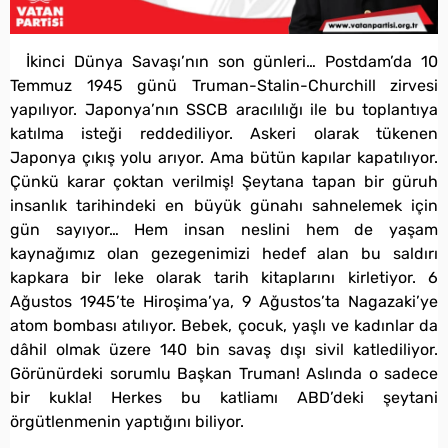
İkinci Dünya Savaşı’nın son günleri… Postdam’da 10
Temmuz 1945 günü Truman-Stalin-Churchill zirvesi
yapılıyor. Japonya’nın SSCB aracılılığı ile bu toplantıya
katılma isteği reddediliyor. Askeri olarak tükenen
Japonya çıkış yolu arıyor. Ama bütün kapılar kapatılıyor.
Çünkü karar çoktan verilmiş! Şeytana tapan bir güruh
insanlık tarihindeki en büyük günahı sahnelemek için
gün sayıyor… Hem insan neslini hem de yaşam
kaynağımız olan gezegenimizi hedef alan bu saldırı
kapkara bir leke olarak tarih kitaplarını kirletiyor. 6
Ağustos 1945’te Hiroşima’ya, 9 Ağustos’ta Nagazaki’ye
atom bombası atılıyor. Bebek, çocuk, yaşlı ve kadınlar da
dâhil olmak üzere 140 bin savaş dışı sivil katlediliyor.
Görünürdeki sorumlu Başkan Truman! Aslında o sadece
bir kukla! Herkes bu katliamı ABD’deki şeytani
örgütlenmenin yaptığını biliyor.