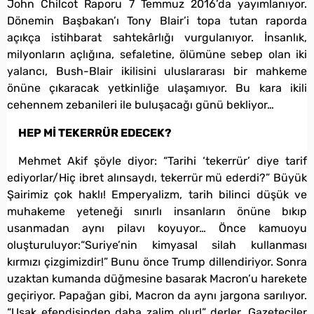
John Chilcot Raporu 7 Temmuz 2016’da yayımlanıyor.
Dönemin Başbakan’ı Tony Blair’i topa tutan raporda
açıkça istihbarat sahtekârlığı vurgulanıyor. İnsanlık,
milyonların açlığına, sefaletine, ölümüne sebep olan iki
yalancı, Bush-Blair ikilisini uluslararası bir mahkeme
önüne çıkaracak yetkinliğe ulaşamıyor. Bu kara ikili
cehennem zebanileri ile buluşacağı günü bekliyor…
HEP Mİ TEKERRÜR EDECEK?
Mehmet Akif şöyle diyor: “Tarihi ‘tekerrür’ diye tarif
ediyorlar/Hiç ibret alınsaydı, tekerrür mü ederdi?” Büyük
Şairimiz çok haklı! Emperyalizm, tarih bilinci düşük ve
muhakeme yeteneği sınırlı insanların önüne bıkıp
usanmadan aynı pilavı koyuyor… Önce kamuoyu
oluşturuluyor:“Suriye’nin kimyasal silah kullanması
kırmızı çizgimizdir!” Bunu önce Trump dillendiriyor. Sonra
uzaktan kumanda düğmesine basarak Macron’u harekete
geçiriyor. Papağan gibi, Macron da aynı jargona sarılıyor.
“Uşak efendisinden daha zalim olur!” derler. Gazeteciler