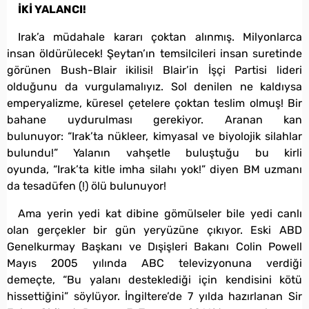
İKİ YALANCI!
Irak’a müdahale kararı çoktan alınmış. Milyonlarca
insan öldürülecek! Şeytan’ın temsilcileri insan suretinde
görünen Bush-Blair ikilisi! Blair’in İşçi Partisi lideri
olduğunu da vurgulamalıyız. Sol denilen ne kaldıysa
emperyalizme, küresel çetelere çoktan teslim olmuş! Bir
bahane uydurulması gerekiyor. Aranan kan
bulunuyor: “Irak’ta nükleer, kimyasal ve biyolojik silahlar
bulundu!” Yalanın vahşetle buluştuğu bu kirli
oyunda, “Irak’ta kitle imha silahı yok!” diyen BM uzmanı
da tesadüfen (!) ölü bulunuyor!
Ama yerin yedi kat dibine gömülseler bile yedi canlı
olan gerçekler bir gün yeryüzüne çıkıyor. Eski ABD
Genelkurmay Başkanı ve Dışişleri Bakanı Colin Powell
Mayıs 2005 yılında ABC televizyonuna verdiği
demeçte, “Bu yalanı desteklediği için kendisini kötü
hissettiğini” söylüyor. İngiltere’de 7 yılda hazırlanan Sir