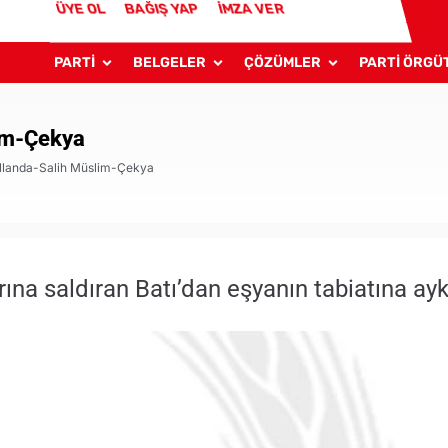
ÜYE OL
BAĞIŞ YAP
İMZA VER
PARTİ
BELGELER
ÇÖZÜMLER
PARTİ ÖRGÜ
lim-Çekya
ollanda-Salih Müslim-Çekya
rına saldıran Batı’dan eşyanın tabiatına aykı