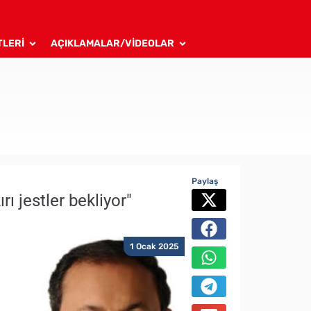
TLERİ
AÇIKLAMALAR/VİDEOLAR
Paylaş
rı jestler bekliyor"
1 Ocak 2025