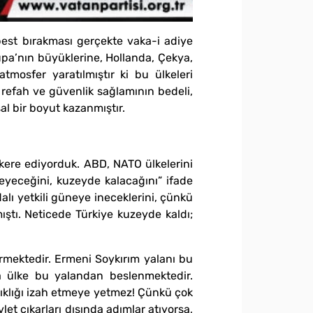
best bırakması gerçekte vaka-i adiye
rupa’nın büyüklerine, Hollanda, Çekya,
tmosfer yaratılmıştır ki bu ülkeleri
 refah ve güvenlik sağlamının bedeli,
al bir boyut kazanmıştır.
akere ediyorduk. ABD, NATO ülkelerini
eyeceğini, kuzeyde kalacağını” ifade
lı yetkili güneye ineceklerini, çünkü
ıştı. Neticede Türkiye kuzeyde kaldı;
ermektedir. Ermeni Soykırım yalanı bu
da ülke bu yalandan beslenmektedir.
pıklığı izah etmeye yetmez! Çünkü çok
vlet çıkarları dışında adımlar atıyorsa,