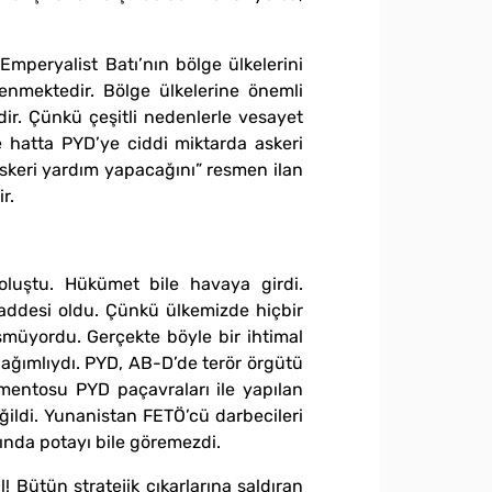
 Emperyalist Batı’nın bölge ülkelerini
nmektedir. Bölge ülkelerine önemli
dir. Çünkü çeşitli nedenlerle vesayet
e hatta PYD’ye ciddi miktarda askeri
keri yardım yapacağını” resmen ilan
r.
oluştu. Hükümet bile havaya girdi.
maddesi oldu. Çünkü ülkemizde hiçbir
şmüyordu. Gerçekte böyle bir ihtimal
ağımlıydı. PYD, AB-D’de terör örgütü
lamentosu PYD paçavraları ile yapılan
ğildi. Yunanistan FETÖ’cü darbecileri
ltında potayı bile göremezdi.
! Bütün stratejik çıkarlarına saldıran