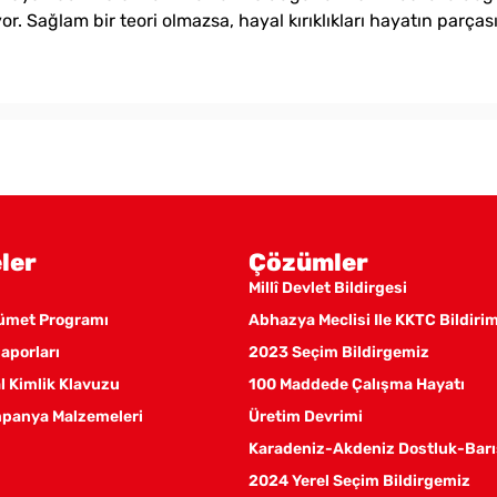
yor. Sağlam bir teori olmazsa, hayal kırıklıkları hayatın parças
ler
Çözümler
Millî Devlet Bildirgesi
kümet Programı
Abhazya Meclisi Ile KKTC Bildiri
aporları
2023 Seçim Bildirgemiz
 Kimlik Klavuzu
100 Maddede Çalışma Hayatı
panya Malzemeleri
Üretim Devrimi
Karadeniz-Akdeniz Dostluk-Barı
2024 Yerel Seçim Bildirgemiz