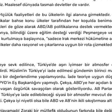
iriz. Maalesef dünyada tasmalı devletler de vardır.
çülük faaliyetleri de bu ülkelerin ilgi alanına girmektedir.
kalar bahse konu ülkeler tarafından her koşulda benimse
skleri de göze alarak ABD/AB politikalarına destek vermekte
manya, bilindiği üzere eğitim desteği verdiği Peşmergeye v
kurtulmaya başlayınca, “sadece Irak merkezi hükümetine as
 ülkeler daha rasyonel ve çıkarlarına uygun bir rota çizmektedi
e sevk edilince, Türkiye’de aşırı iyimser bir atmosfer 
rdi. Müslim’in Türkiye’yi iade edilmesi gündemin birinci 
ıklı bir değerlendirme yapılamıyordu. İade teoriye uygun dü
PYD’in Eş Başkanlığını yapmıştı. Çekya, ABD’ye her açıdan b
 savaşan özgürlük savaşçıları olarak gösteriliyordu. AB Par
 Türkiye’ye iade edilebileceği siyasi bir atmosfer mevcut de
Çekya iyi niyetli olsa bile ABD ve AB’nin ikili sıkıştırması a
nlayamadı! Zoraki bir müttefik olduğunun farkında bile değil