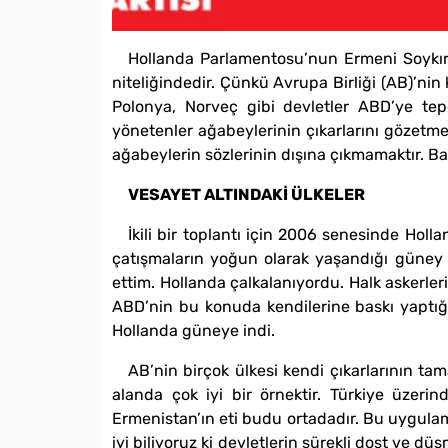
Hollanda Parlamentosu’nun Ermeni Soykırım
niteliğindedir. Çünkü Avrupa Birliği (AB)’nin
Polonya, Norveç gibi devletler ABD’ye teped
yönetenler ağabeylerinin çıkarlarını gözetmek
ağabeylerin sözlerinin dışına çıkmamaktır. Bağ
VESAYET ALTINDAKİ ÜLKELER
İkili bir toplantı için 2006 senesinde Hol
çatışmaların yoğun olarak yaşandığı güney 
ettim. Hollanda çalkalanıyordu. Halk askerler
ABD’nin bu konuda kendilerine baskı yaptığın
Hollanda güneye indi.
AB’nin birçok ülkesi kendi çıkarlarının ta
alanda çok iyi bir örnektir. Türkiye üzer
Ermenistan’ın eti budu ortadadır. Bu uygulama
iyi biliyoruz ki devletlerin sürekli dost ve düş