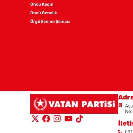
Öncü Kadın
Öncü Gençlik
Örgütlenme Şeması
Adr
Aşa
No:
İlet
031