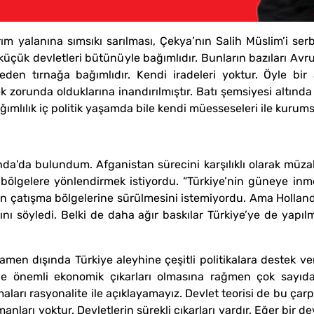
 yalanına sımsıkı sarılması, Çekya’nın Salih Müslim’i ser
 küçük devletleri bütünüyle bağımlıdır. Bunların bazıları Av
en tırnağa bağımlıdır. Kendi iradeleri yoktur. Öyle bir a
 zorunda olduklarına inandırılmıştır. Batı şemsiyesi altında
ımlılık iç politik yaşamda bile kendi müesseseleri ile kurums
landa’da bulundum. Afganistan sürecini karşılıklı olarak müz
bölgelere yönlendirmek istiyordu. “Türkiye’nin güneye inm
in çatışma bölgelerine sürülmesini istemiyordu. Ama Hollanda
ı söyledi. Belki de daha ağır baskılar Türkiye’ye de yapılm
mamen dışında Türkiye aleyhine çeşitli politikalara destek v
inde önemli ekonomik çıkarları olmasına rağmen çok sayı
ları rasyonalite ile açıklayamayız. Devlet teorisi de bu çar
manları yoktur. Devletlerin sürekli çıkarları vardır. Eğer bir de