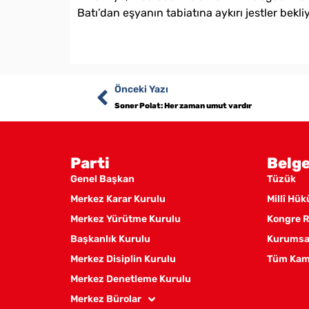
Batı’dan eşyanın tabiatına aykırı jestler bekli
Önceki Yazı
Soner Polat: Her zaman umut vardır
Parti
Belge
Genel Başkan
Tüzük
Merkez Karar Kurulu
Millî Hü
Merkez Yürütme Kurulu
Kongre R
Başkanlık Kurulu
Kurumsal
Merkez Disiplin Kurulu
Tüm Kam
Merkez Denetleme Kurulu
Merkez Bürolar