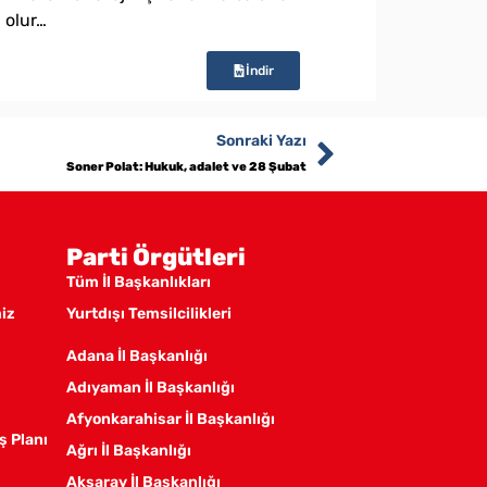
ı olur…
İndir
Sonraki Yazı
Soner Polat: Hukuk, adalet ve 28 Şubat
Parti Örgütleri
Tüm İl Başkanlıkları
miz
Yurtdışı Temsilcilikleri
Adana İl Başkanlığı
Adıyaman İl Başkanlığı
Afyonkarahisar İl Başkanlığı
ş Planı
Ağrı İl Başkanlığı
Aksaray İl Başkanlığı