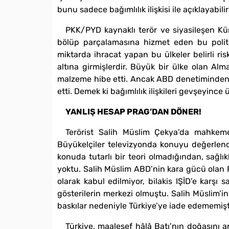
bunu sadece bağımlılık ilişkisi ile açıklayabil
PKK/PYD kaynaklı terör ve siyasileşen Kürt
bölüp parçalamasına hizmet eden bu politi
miktarda ihracat yapan bu ülkeler belirli ri
altına girmişlerdir. Büyük bir ülke olan Al
malzeme hibe etti. Ancak ABD denetiminden 
etti. Demek ki bağımlılık ilişkileri gevşeyince
YANLIŞ HESAP PRAG’DAN DÖNER!
Terörist Salih Müslim Çekya’da mahkemey
Büyükelçiler televizyonda konuyu değerlendi
konuda tutarlı bir teori olmadığından, sağl
yoktu. Salih Müslim ABD’nin kara gücü olan 
olarak kabul edilmiyor, bilakis IŞİD’e karşı
gösterilerin merkezi olmuştu. Salih Müslim’in
baskılar nedeniyle Türkiye’ye iade edememişti. 
Türkiye, maalesef hâlâ Batı’nın doğasını a