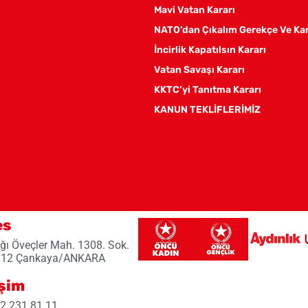
Mavi Vatan Kararı
NATO’dan Çıkalım Gerekçe Ve Ka
İncirlik Kapatılsın Kararı
Vatan Savaşı Kararı
KKTC’yi Tanıtma Kararı
KANUN TEKLİFLERİMİZ
es
ğı Öveçler Mah. 1308. Sok.
 12 Çankaya/ANKARA
işim
2 231 81 11